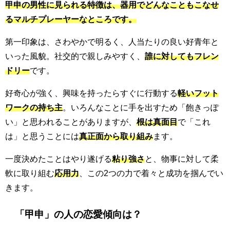
甲申の男性に見られる特徴は、器用でどんなこともこなせ
るマルチプレーヤーなところです。
第一印象は、さわやかで明るく、人当たりの良い好青年と
いった風貌。社交的で親しみやすく、
誰に対してもフレン
ドリー
です。
好奇心が強く、興味を持ったらすぐに行動する
軽いフット
ワークの持ち主
。いろんなことに手を出すため「飽きっぽ
い」と思われることがありますが、
根は真面目
で「これ
は」と思うことには
真正面から取り組み
ます。
一度決めたことはやり遂げる
粘り強さ
と、物事に対して柔
軟に取り組む
応用力
、この2つの力で着々と成功を掴んでい
きます。
「甲申」の人の恋愛傾向は？