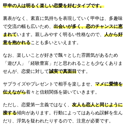
甲申の人は明るく楽しい恋愛を好むタイプです。
裏表がなく、素直に気持ちを表現していく甲申は、多趣味
で交流の幅も広いため、
出会いが多く、恋のチャンスに恵
まれて
います。親しみやすく明るい性格なので、
人から好
意を抱かれる
ことも多いといえます。
なお、楽しいことが好きで飄々とした雰囲気があるため
「遊び人」「経験豊富」だと思われることも少なくありま
せんが、恋愛に対して
誠実で真面目
です。
サプライズやプレゼントで相手を楽しませ、
マメに愛情を
伝えながら
着々と信頼関係を築いていきます。
ただし、恋愛第一主義ではなく、
友人も恋人と同じように
接する
傾向があります。行動によってはあらぬ誤解を生ん
だり、浮気を疑われたりするので、注意が必要です。