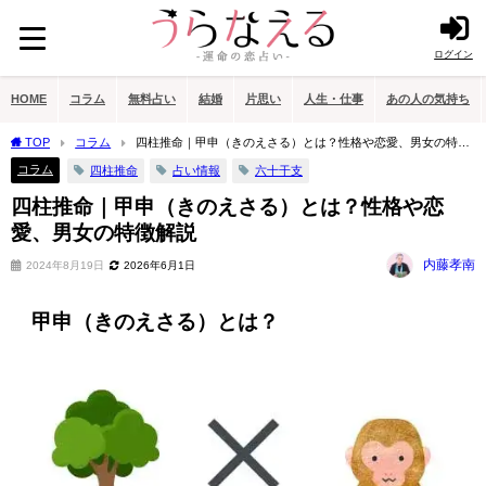
ログイン
HOME
コラム
無料占い
結婚
片思い
人生・仕事
あの人の気持ち
TOP
コラム
四柱推命｜甲申（きのえさる）とは？性格や恋愛、男女の特徴
解説
コラム
四柱推命
占い情報
六十干支
四柱推命｜甲申（きのえさる）とは？性格や恋
愛、男女の特徴解説
内藤孝南
2024年8月19日
2026年6月1日
甲申（きのえさる）とは？