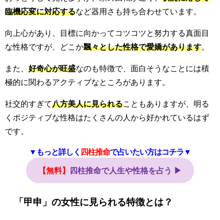
臨機応変に対応する
など器用さも持ち合わせています。
向上心があり、目標に向かってコツコツと努力する真面目
な性格ですが、どこか
飄々とした性格で愛嬌があります
。
また、
好奇心が旺盛
なのも特徴で、面白そうなことには積
極的に関わるアクティブなところがあります。
社交的すぎて
八方美人に見られる
こともありますが、明る
くポジティブな性格はたくさんの人から好かれているはず
です。
▼もっと詳しく
四柱推命
で占いたい方はコチラ▼
【無料】
四柱推命で人生や性格を占う ▶
「甲申」の女性に見られる特徴とは？