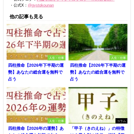
・公式X：
@gystqkounan
他の記事も見る
人生・仕事
人生・仕事
四柱推命【2026年下半期の運
四柱推命【2026年下半期の運
勢】あなたの総合運を無料で
勢】あなたの総合運を無料で
占う
占う
人生・仕事
コラム
四柱推命【2026年の運勢】あ
「甲子（きのえね）」の特徴