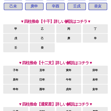
己未
庚申
辛酉
壬戌
癸亥
▼四柱推命【十干】詳しい解説はコチラ▼
甲
乙
丙
丁
戊
己
庚
辛
壬
癸
▼四柱推命【十二支】詳しい解説はコチラ▼
子年
丑年
寅年
卯年
辰年
巳年
午年
未年
申年
酉年
戌年
亥年
▼四柱推命【通変星】詳しい解説はコチラ▼