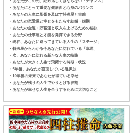
・あなたがこの先、絶対逃してはならない「チャンス」
・あなたにとって重要な健康面と心身のバランス
・あなたの人生に影響を及ぼす特殊星と吉凶
・あなたの恋愛運と幸せをもたらす結婚・婚期
・あなたの金運・貯蓄運と収入を上げるための秘訣
・あなたの仕事運と才能を発揮できる分野
・現在、あなたに巡ってきている人生の「ステージ」
・特殊星からわかる今あなたに訪れている「幸運」
・次、あなたに訪れる新たな人生の岐路
・あなたが大きく人生で飛躍する時期・状況
・5年後、あなたが直面している選択肢
・10年後の未来であなたが得ている幸せ
・あなたが残りの人生でやりとげる役割
・あなたが幸せな人生を全うするために大切なこと