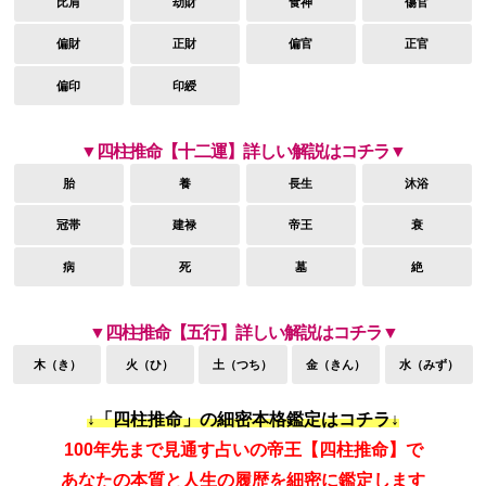
比肩
劫財
食神
傷官
偏財
正財
偏官
正官
偏印
印綬
▼四柱推命【十二運】詳しい解説はコチラ▼
胎
養
長生
沐浴
冠帯
建禄
帝王
衰
病
死
墓
絶
▼四柱推命【五行】詳しい解説はコチラ▼
木（き）
火（ひ）
土（つち）
金（きん）
水（みず）
↓「四柱推命」の細密本格鑑定はコチラ↓
100年先まで見通す占いの帝王【四柱推命】で
あなたの本質と人生の履歴を細密に鑑定します