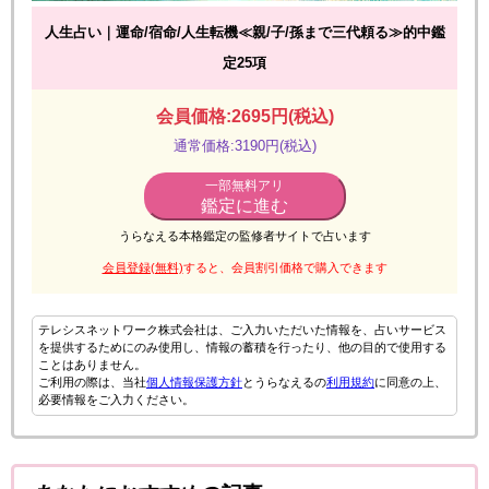
人生占い｜運命/宿命/人生転機≪親/子/孫まで三代頼る≫的中鑑
定25項
会員価格:2695円(税込)
通常価格:3190円(税込)
一部無料アリ
鑑定に進む
うらなえる本格鑑定の監修者サイトで占います
会員登録(無料)
すると、会員割引価格で購入できます
テレシスネットワーク株式会社は、ご入力いただいた情報を、占いサービス
を提供するためにのみ使用し、情報の蓄積を行ったり、他の目的で使用する
ことはありません。
ご利用の際は、当社
個人情報保護方針
とうらなえるの
利用規約
に同意の上、
必要情報をご入力ください。