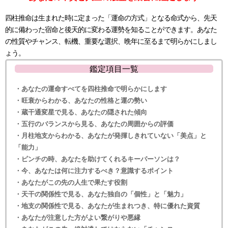
四柱推命は生まれた時に定まった「運命の方式」となる命式から、先天
的に備わった宿命と後天的に変わる運勢を知ることができます。あなた
の性質やチャンス、転機、重要な選択、晩年に至るまで明らかにしまし
ょう。
鑑定項目一覧
・あなたの運命すべてを四柱推命で明らかにします
・旺衰からわかる、あなたの性格と運の勢い
・蔵干通変星で見る、あなたの隠された傾向
・五行のバランスから見る、あなたの周囲からの評価
・月柱地支からわかる、あなたが発揮しきれていない「美点」と
「能力」
・ピンチの時、あなたを助けてくれるキーパーソンは？
・今、あなたは何に注力するべき？意識するポイント
・あなたがこの先の人生で果たす役割
・天干の関係性で見る、あなた独自の「個性」と「魅力」
・地支の関係性で見る、あなたが生まれつき、特に優れた資質
・あなたが注意した方がよい繋がりや悪縁