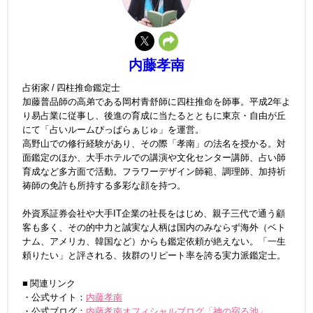
内藤孝南
占術家 / 四柱推命鑑定士
加藤普品師の高弟である岡村青舒師に四柱推命を師事。平成2年よ
り易占業に従事し、後進の育成に当たるとともに東京・自由が丘
にて「占いルームぴっぱらぁじゅ」を運営。
高野山での修行経験があり、その際「孝南」の法名を授かる。対
面鑑定のほか、大手ホテルでの講演や文化センター講師、占い師
育成など多方面で活動。フラワーデザイン師範、調理師、加持祈
祷師の免許も所持する多彩な顔を持つ。
外資系証券会社や大手IT企業の社長をはじめ、親子三代で通う顧
客も多く、その的中力と誠実な人柄は国内のみならず海外（ベト
ナム、アメリカ、韓国など）からも鑑定依頼が絶えない。「一生
頼りたい」と評される、抜群のリピート率を誇る実力派鑑定士。
■ 関連リンク
・公式サイト：
内藤孝南
・公式ブログ：
内藤孝南オフィシャルブログ「神の宿る池」