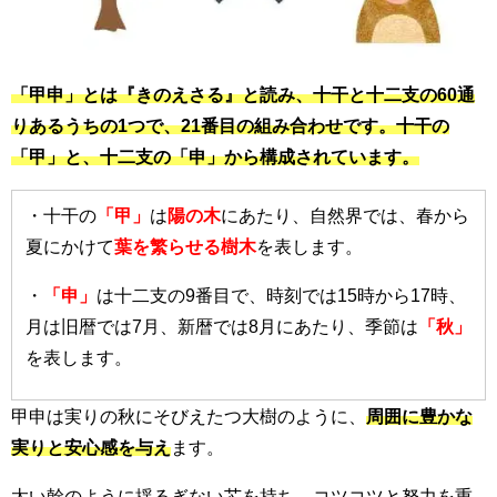
「甲申」とは『きのえさる』と読み、十干と十二支の60通
りあるうちの1つで、21番目の組み合わせです。十干の
「甲」と、十二支の「申」から構成されています。
・十干の
「甲」
は
陽の木
にあたり、自然界では、春から
夏にかけて
葉を繁らせる樹木
を表します。
・
「申」
は十二支の9番目で、時刻では15時から17時、
月は旧暦では7月、新暦では8月にあたり、季節は
「秋」
を表します。
甲申は実りの秋にそびえたつ大樹のように、
周囲に豊かな
実りと安心感を与え
ます。
太い幹のように揺るぎない芯を持ち、コツコツと努力を重