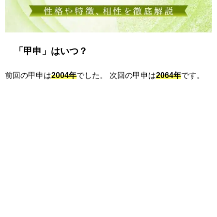
「甲申」はいつ？
前回の甲申は
2004年
でした。 次回の甲申は
2064年
です。