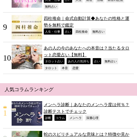
,
,
,
,
,
,
,
無料占い
四柱推命｜命式自動計算◆あなたの性格と運
勢を無料で鑑定
,
,
,
,
人生・仕事
占い
四柱推命
無料占い
あの人の今のあなたへの本音は？当たるタロ
ット恋愛占い【無料】
,
,
,
,
タロット占い
あの人の気持ち
占い
無料占い
,
,
,
タロット
本音
恋愛
人気コラムランキング
メンヘラ診断｜あなたのメンヘラ度は何％？
診断テストでチェック
,
,
,
,
診断
コラム
メンヘラ
深層心理
蛇のスピリチュアルな意味とは？特徴や見か