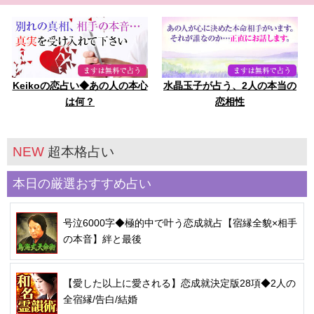
Keikoの恋占い◆あの人の本心
水晶玉子が占う、2人の本当の
は何？
恋相性
NEW
超本格占い
本日の厳選おすすめ占い
号泣6000字◆極的中で叶う恋成就占【宿縁全貌×相手
の本音】絆と最後
【愛した以上に愛される】恋成就決定版28項◆2人の
全宿縁/告白/結婚