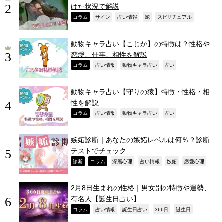
けた状況で解説
,
,
,
,
,
コラム
サイン
占い情報
蛇
スピリチュアル
動物キャラ占い【こじか】の特徴は？性格や
恋愛、仕事、相性を解説
,
,
,
,
コラム
占い情報
動物キャラ占い
占い
動物キャラ占い【守りの猿】特徴・性格・相
性を解説
,
,
,
,
コラム
占い情報
動物キャラ占い
占い
嫉妬診断｜あなたの嫉妬レベルは何％？診断
テストでチェック
,
,
,
,
,
,
診断
コラム
深層心理
占い情報
嫉妬
恋愛心理
2月8日生まれの性格｜男女別の特徴や運勢、
有名人【誕生日占い】
,
,
,
,
,
コラム
占い情報
誕生日占い
366日
誕生日