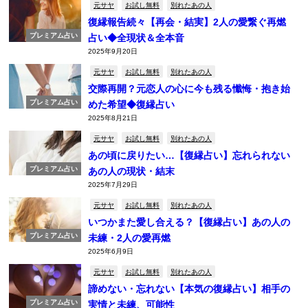
元サヤ
お試し無料
別れたあの人
復縁報告続々【再会・結実】2人の愛繋ぐ再燃
プレミアム占い
占い◆全現状＆全本音
2025年9月20日
元サヤ
お試し無料
別れたあの人
交際再開？元恋人の心に今も残る懺悔・抱き始
プレミアム占い
めた希望◆復縁占い
2025年8月21日
元サヤ
お試し無料
別れたあの人
あの頃に戻りたい…【復縁占い】忘れられない
プレミアム占い
あの人の現状・結末
2025年7月29日
元サヤ
お試し無料
別れたあの人
いつかまた愛し合える？【復縁占い】あの人の
プレミアム占い
未練・2人の愛再燃
2025年6月9日
元サヤ
お試し無料
別れたあの人
諦めない・忘れない【本気の復縁占い】相手の
プレミアム占い
実情と未練、可能性