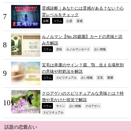
霊感診断｜あなたには霊感がある？ない？心
霊レベルをチェック
,
,
,
,
診断
コラム
心霊
霊感
ルノルマン【No.20庭園】カードの意味と読
み方解説
,
,
,
,
コラム
意味
ルノルマンカード
占い情報
宝毛は幸運のサイン？眉、顎…生える場所別
の意味や対処法を解説
,
,
,
,
,
コラム
スピリチュアル
占い情報
宝毛
開運
クロアゲハのスピリチュアルな意味とは？特
徴や見かけた状況で解説
,
,
,
,
コラム
サイン
占い情報
クロアゲハ
,
スピリチュアル
話題の恋愛占い