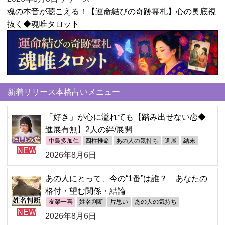
魂の本音が聴こえる！【運命結びの奇跡霊札】心の奥底視
抜く◆魂唯タロット
新着リリース本格占いメニュー
「好き」が心に溢れても【踏み出せない恋◆
進展有無】2人の絆/展開
中島多加仁
四柱推命
あの人の気持ち
進展
結末
NEW
2026年8月6日
あの人にとって、今の“1番”は誰？ あなたの
格付・望む関係・結論
友榮一喜
姓名判断
片思い
あの人の気持ち
NEW
2026年8月6日