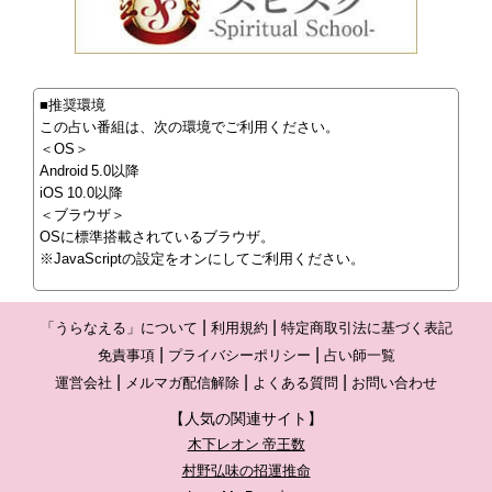
■推奨環境
この占い番組は、次の環境でご利用ください。
＜OS＞
Android 5.0以降
iOS 10.0以降
＜ブラウザ＞
OSに標準搭載されているブラウザ。
※JavaScriptの設定をオンにしてご利用ください。
「うらなえる」について
利用規約
特定商取引法に基づく表記
免責事項
プライバシーポリシー
占い師一覧
運営会社
メルマガ配信解除
よくある質問
お問い合わせ
【人気の関連サイト】
木下レオン 帝王数
村野弘味の招運推命