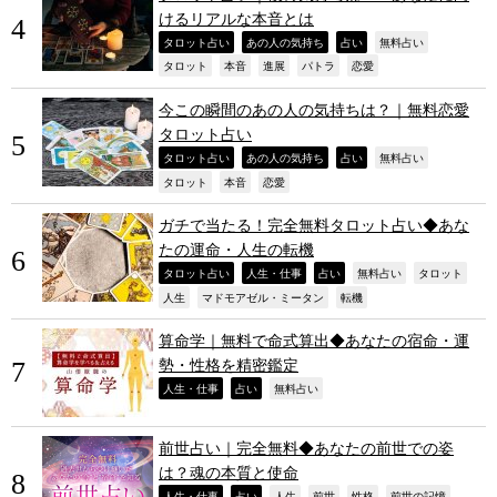
けるリアルな本音とは
,
,
,
,
タロット占い
あの人の気持ち
占い
無料占い
,
,
,
,
,
タロット
本音
進展
パトラ
恋愛
今この瞬間のあの人の気持ちは？｜無料恋愛
タロット占い
,
,
,
,
タロット占い
あの人の気持ち
占い
無料占い
,
,
,
タロット
本音
恋愛
ガチで当たる！完全無料タロット占い◆あな
たの運命・人生の転機
,
,
,
,
,
タロット占い
人生・仕事
占い
無料占い
タロット
,
,
,
人生
マドモアゼル・ミータン
転機
算命学｜無料で命式算出◆あなたの宿命・運
勢・性格を精密鑑定
,
,
,
人生・仕事
占い
無料占い
前世占い｜完全無料◆あなたの前世での姿
は？魂の本質と使命
人生・仕事
占い
人生
前世
性格
前世の記憶