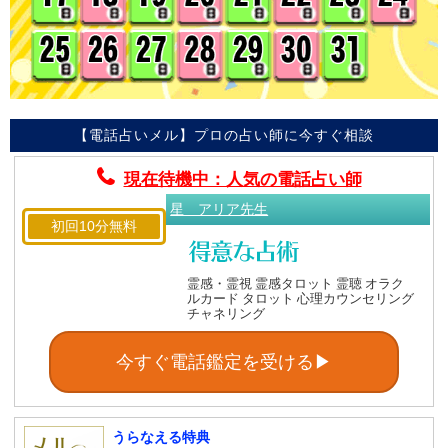
【電話占いメル】プロの占い師に今すぐ相談
現在待機中：人気の電話占い師
星 アリア先生
初回10分無料
霊感・霊視 霊感タロット 霊聴 オラク
ルカード タロット 心理カウンセリング
チャネリング
今すぐ電話鑑定を受ける▶
うらなえる特典