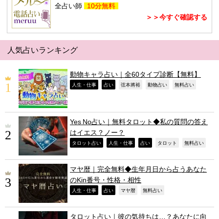
全占い師
10分無料
＞＞今すぐ確認する
人気占いランキング
動物キャラ占い｜全60タイプ診断【無料】
,
,
,
,
,
人生・仕事
占い
弦本將裕
動物占い
無料占い
Yes No占い｜無料タロット◆私の質問の答え
はイエス？ノー？
,
,
,
,
,
タロット占い
人生・仕事
占い
タロット
無料占い
マヤ暦｜完全無料◆生年月日から占うあなた
のKin番号・性格・相性
,
,
,
,
人生・仕事
占い
マヤ暦
無料占い
タロット占い｜彼の気持ちは…？あなたに向