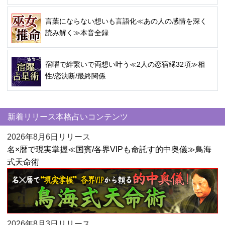
言葉にならない想いも言語化≪あの人の感情を深く
読み解く≫本音全録
宿曜で絆繋いで両想い叶う≪2人の恋宿縁32項≫相
性/恋決断/最終関係
新着リリース本格占いコンテンツ
2026年8月6日リリース
名×暦で現実掌握≪国賓/各界VIPも命託す的中奥儀≫鳥海
式天命術
2026年8月3日リリース