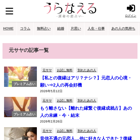
ログイン
HOME
コラム
無料占い
結婚
片思い
人生・仕事
あの人の気持ち
元サヤの記事一覧
元サヤ
お試し無料
別れたあの人
【私との復縁はアリ？ナシ？】元恋人の心境・
プレミアム占い
願い⇒2人の再会好機
2026年5月12日
元サヤ
お試し無料
別れたあの人
もう離さない【離れた縁繋ぐ復縁成就占】あの
プレミアム占い
人の未練・今・結末
2026年2月26日
元サヤ
お試し無料
別れたあの人
音信不通の元恋人…他に好きな人できた？復縁