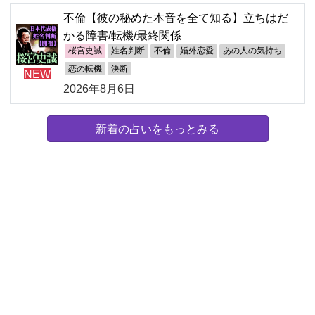
不倫【彼の秘めた本音を全て知る】立ちはだ
かる障害/転機/最終関係
桜宮史誠
姓名判断
不倫
婚外恋愛
あの人の気持ち
恋の転機
決断
NEW
2026年8月6日
新着の占いをもっとみる