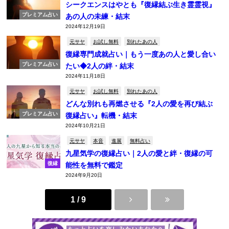
シークエンスはやとも『復縁結ぶ生き霊霊視』
プレミアム占い
あの人の未練・結末
2024年12月19日
元サヤ
お試し無料
別れたあの人
復縁専門成就占い｜もう一度あの人と愛し合い
プレミアム占い
たい◆2人の絆・結末
2024年11月18日
元サヤ
お試し無料
別れたあの人
どんな別れも再燃させる『2人の愛を再び結ぶ
プレミアム占い
復縁占い』転機・結末
2024年10月21日
元サヤ
本音
進展
無料占い
九星気学の復縁占い｜2人の愛と絆・復縁の可
復縁
能性を無料で鑑定
2024年9月20日
1 / 9