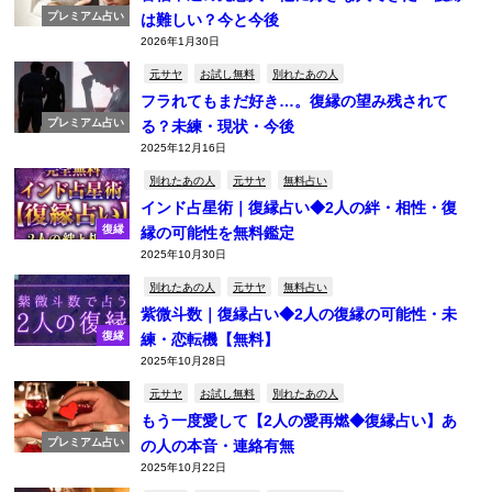
プレミアム占い
は難しい？今と今後
2026年1月30日
元サヤ
お試し無料
別れたあの人
フラれてもまだ好き…。復縁の望み残されて
プレミアム占い
る？未練・現状・今後
2025年12月16日
別れたあの人
元サヤ
無料占い
インド占星術｜復縁占い◆2人の絆・相性・復
復縁
縁の可能性を無料鑑定
2025年10月30日
別れたあの人
元サヤ
無料占い
紫微斗数｜復縁占い◆2人の復縁の可能性・未
復縁
練・恋転機【無料】
2025年10月28日
元サヤ
お試し無料
別れたあの人
もう一度愛して【2人の愛再燃◆復縁占い】あ
プレミアム占い
の人の本音・連絡有無
2025年10月22日