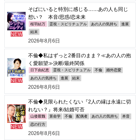
そばにいると特別に感じる……あの人も同じ
想い？ 本音/思惑/恋未来
桜羽結万
霊視・スピリチュアル
あの人の気持ち
進展
結末
NEW
2026年8月6日
不倫◆私はずっと2番目のまま？≪あの人の抱
く愛願望≫決断/最終関係
日下由紀恵
霊視・スピリチュアル
不倫
婚外恋愛
あの人の気持ち
進展
結末
NEW
2026年8月6日
不倫◆見限られたくない『2人の縁は永遠に切
れない？』将来/結婚可否
山倭厭魏
算命学
不倫
配偶者
あの人の気持ち
本音
恋の行方
NEW
2026年8月6日