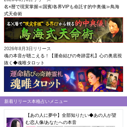
名×暦で現実掌握≪国賓/各界VIPも命託す的中奥儀≫鳥海
式天命術
2026年8月3日リリース
魂の本音が聴こえる！【運命結びの奇跡霊札】心の奥底視
抜く◆魂唯タロット
新着リリース本格占いメニュー
【あの人に夢中】全部知りたい◆あの人が望
む恋人像/あなたへの本音