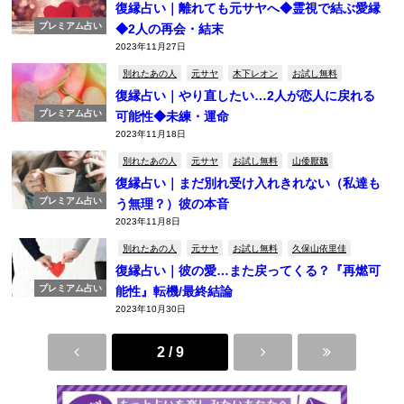
復縁占い｜離れても元サヤへ◆霊視で結ぶ愛縁
プレミアム占い
◆2人の再会・結末
2023年11月27日
別れたあの人
元サヤ
木下レオン
お試し無料
復縁占い｜やり直したい…2人が恋人に戻れる
プレミアム占い
可能性◆未練・運命
2023年11月18日
別れたあの人
元サヤ
お試し無料
山倭厭魏
復縁占い｜まだ別れ受け入れきれない（私達も
プレミアム占い
う無理？）彼の本音
2023年11月8日
別れたあの人
元サヤ
お試し無料
久保山依里佳
復縁占い｜彼の愛…また戻ってくる？『再燃可
プレミアム占い
能性』転機/最終結論
2023年10月30日
2 / 9