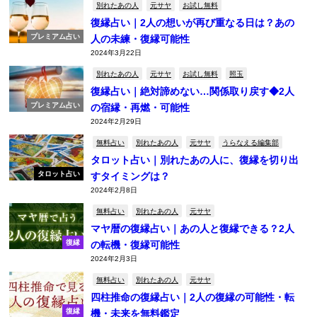
別れたあの人
元サヤ
お試し無料
復縁占い｜2人の想いが再び重なる日は？あの
プレミアム占い
人の未練・復縁可能性
2024年3月22日
別れたあの人
元サヤ
お試し無料
照玉
復縁占い｜絶対諦めない…関係取り戻す◆2人
プレミアム占い
の宿縁・再燃・可能性
2024年2月29日
無料占い
別れたあの人
元サヤ
うらなえる編集部
タロット占い｜別れたあの人に、復縁を切り出
タロット占い
すタイミングは？
2024年2月8日
無料占い
別れたあの人
元サヤ
マヤ暦の復縁占い｜あの人と復縁できる？2人
復縁
の転機・復縁可能性
2024年2月3日
無料占い
別れたあの人
元サヤ
四柱推命の復縁占い｜2人の復縁の可能性・転
復縁
機・未来を無料鑑定