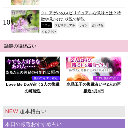
クロアゲハのスピリチュアルな意味とは？特
徴や見かけた状況で解説
,
,
,
,
コラム
スピリチュアル
サイン
占い情報
,
クロアゲハ
話題の復縁占い
Love Me Doが占う2人の復縁
水晶玉子の復縁占い⇒2人の再
の可能性
接近○月○日
NEW
超本格占い
本日の厳選おすすめ占い