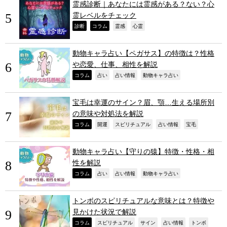
霊感診断｜あなたには霊感がある？ない？心
霊レベルをチェック
,
,
,
,
診断
コラム
霊感
心霊
動物キャラ占い【ペガサス】の特徴は？性格
や恋愛、仕事、相性を解説
,
,
,
,
コラム
占い
占い情報
動物キャラ占い
宝毛は幸運のサイン？眉、顎…生える場所別
の意味や対処法を解説
,
,
,
,
,
コラム
開運
スピリチュアル
占い情報
宝毛
動物キャラ占い【守りの猿】特徴・性格・相
性を解説
,
,
,
,
コラム
占い
占い情報
動物キャラ占い
トンボのスピリチュアルな意味とは？特徴や
見かけた状況で解説
,
,
,
,
,
コラム
スピリチュアル
サイン
占い情報
トンボ