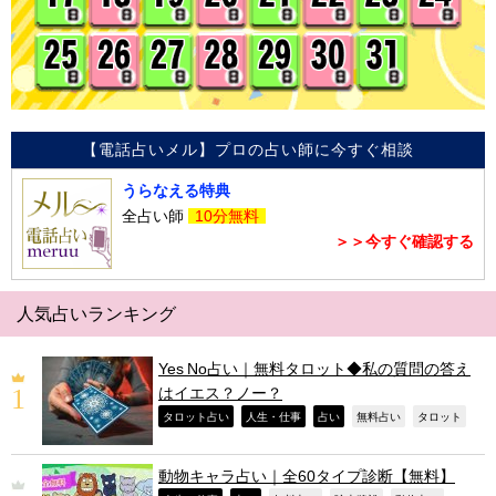
【電話占いメル】プロの占い師に今すぐ相談
うらなえる特典
全占い師
10分無料
＞＞今すぐ確認する
人気占いランキング
Yes No占い｜無料タロット◆私の質問の答え
はイエス？ノー？
,
,
,
,
,
タロット占い
人生・仕事
占い
無料占い
タロット
動物キャラ占い｜全60タイプ診断【無料】