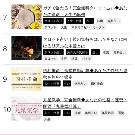
ガチで当たる！完全無料タロット占い◆あな
たの運命・人生の転機
,
,
,
,
,
タロット占い
人生・仕事
占い
転機
無料占い
,
,
,
タロット
人生
マドモアゼル・ミータン
タロット占い｜彼の気持ちは…？あなたに向
けるリアルな本音とは
,
,
,
,
,
タロット占い
あの人の気持ち
占い
恋愛
無料占い
,
,
,
,
タロット
本音
進展
パトラ
四柱推命｜命式自動計算◆あなたの性格と運
勢を無料で鑑定
,
,
,
,
人生・仕事
占い
無料占い
四柱推命
九星気学｜完全無料◆あなたの性格・運勢・
開運『九星盤計算』
,
,
,
,
,
,
人生・仕事
占い
才能
無料占い
九星気学
運勢
,
人生