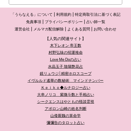
「うらなえる」について
利用規約
特定商取引法に基づく表記
免責事項
プライバシーポリシー
占い師一覧
運営会社
メルマガ配信解除
よくある質問
お問い合わせ
【人気の関連サイト】
木下レオン 帝王数
村野弘味の招運推命
Love Me Doの占い
水晶玉子 陰陽艶花占
鏡リュウジ│精密ホロスコープ
イヴルルド遙華の数秘術 マインドナンバー
Ｋｅｉｋｏ◆ルナロジー占い
大串ノリコ 紫微斗数と手相占い
シークエンスはやともの怪談霊視
アポロン山崎の姓名判断
山倭厭魏の算命学
彌彌告のタロット占い