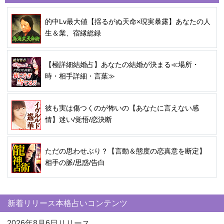
的中Lv最大値【揺るがぬ天命×現実暴露】あなたの人
生＆業、宿縁総録
【極詳細結婚占】あなたの結婚が決まる≪場所・
時・相手詳細・言葉≫
彼も実は傷つくのが怖いの【あなたに言えない感
情】迷い/覚悟/恋決断
ただの思わせぶり？【言動＆態度の恋真意を断定】
相手の脈/思惑/告白
新着リリース本格占いコンテンツ
2026年8月6日リリース