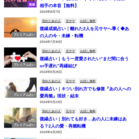
復縁
相手の本音【無料】
2024年8月7日
別れたあの人
元サヤ
お試し無料
復縁成就占い｜離れた2人を元サヤへ導く◆あ
プレミアム占い
の人の今・未練・転機
2024年7月30日
別れたあの人
元サヤ
お試し無料
復縁占い｜もう一度愛されたい“まだ間に合う
プレミアム占い
or手遅れ”再縁結び
2024年6月26日
別れたあの人
元サヤ
お試し無料
復縁占い｜キツい別れ方でも修復『あの人への
プレミアム占い
愛再燃』現状・結末
2024年5月23日
別れたあの人
元サヤ
お試し無料
復縁占い｜別れても好き…あの人に未練はあ
プレミアム占い
る？2人の愛・再燃転機
2024年4月28日