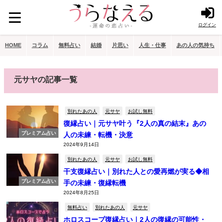
ログイン
HOME
コラム
無料占い
結婚
片思い
人生・仕事
あの人の気持ち
元サヤの記事一覧
別れたあの人
元サヤ
お試し無料
復縁占い｜元サヤ叶う『2人の真の結末』あの
プレミアム占い
人の未練・転機・決意
2024年9月14日
別れたあの人
元サヤ
お試し無料
干支復縁占い｜別れた人との愛再燃が実る◆相
プレミアム占い
手の未練・復縁転機
2024年8月25日
無料占い
別れたあの人
元サヤ
ホロスコープ復縁占い｜2人の復縁の可能性・