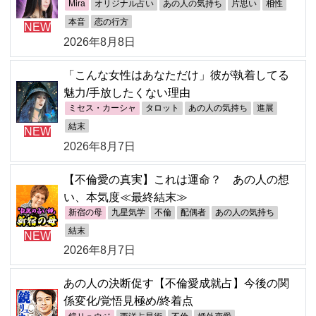
Mira
オリジナル占い
あの人の気持ち
片思い
相性
本音
恋の行方
NEW
2026年8月8日
「こんな女性はあなただけ」彼が執着してる
魅力/手放したくない理由
ミセス・カーシャ
タロット
あの人の気持ち
進展
結末
NEW
2026年8月7日
【不倫愛の真実】これは運命？ あの人の想
い、本気度≪最終結末≫
新宿の母
九星気学
不倫
配偶者
あの人の気持ち
結末
NEW
2026年8月7日
あの人の決断促す【不倫愛成就占】今後の関
係変化/覚悟見極め/終着点