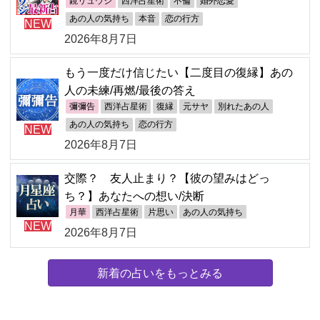
鏡リュウジ
西洋占星術
不倫
婚外恋愛
あの人の気持ち
本音
恋の行方
NEW
2026年8月7日
もう一度だけ信じたい【二度目の復縁】あの
人の未練/再燃/最後の答え
彌彌告
西洋占星術
復縁
元サヤ
別れたあの人
あの人の気持ち
恋の行方
NEW
2026年8月7日
交際？ 友人止まり？【彼の望みはどっ
ち？】あなたへの想い/決断
月華
西洋占星術
片思い
あの人の気持ち
NEW
2026年8月7日
新着の占いをもっとみる