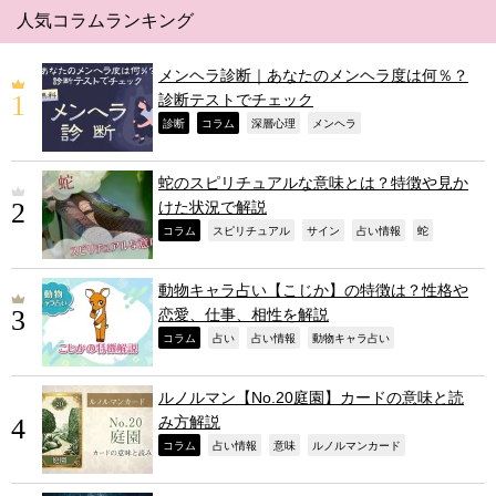
人気コラムランキング
メンヘラ診断｜あなたのメンヘラ度は何％？
診断テストでチェック
,
,
,
,
診断
コラム
深層心理
メンヘラ
蛇のスピリチュアルな意味とは？特徴や見か
けた状況で解説
,
,
,
,
,
コラム
スピリチュアル
サイン
占い情報
蛇
動物キャラ占い【こじか】の特徴は？性格や
恋愛、仕事、相性を解説
,
,
,
,
コラム
占い
占い情報
動物キャラ占い
ルノルマン【No.20庭園】カードの意味と読
み方解説
,
,
,
,
コラム
占い情報
意味
ルノルマンカード