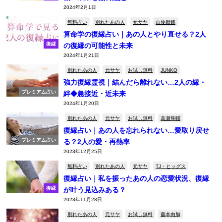
2024年2月1日
無料占い
別れたあの人
元サヤ
山倭厭魏
算命学の復縁占い｜あの人とやり直せる？2人
復縁
の復縁の可能性と未来
2024年1月21日
別れたあの人
元サヤ
お試し無料
JUNKO
強力復縁霊視｜結んだら離れない…2人の縁・
プレミアム占い
絆◆急接近・近未来
2024年1月20日
別れたあの人
元サヤ
お試し無料
高瀬隼輔
復縁占い｜あの人を忘れられない…愛取り戻せ
プレミアム占い
る？2人の愛・再熱率
2023年12月25日
無料占い
別れたあの人
元サヤ
TJ・ヒッグス
復縁占い｜私を振ったあの人の恋愛状況、復縁
復縁
が叶う見込みある？
2023年11月28日
別れたあの人
元サヤ
お試し無料
藤本由加