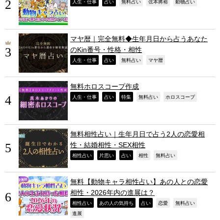
,
,
,
,
,
人生・仕事
占い
無料占い
弦本將裕
動物占い
マヤ暦｜完全無料◆生年月日から占うあなた
のKin番号・性格・相性
,
,
,
,
人生・仕事
占い
無料占い
マヤ暦
無料ホロスコープ作成
,
,
,
,
,
人生・仕事
占い
特集
無料占い
ホロスコープ
無料相性占い｜生年月日で占う2人の恋愛相
性・結婚相性・SEX相性
,
,
,
,
,
相性占い
片思い
占い
相性
無料占い
無料【動物キャラ相性占い】あの人との恋愛
相性・2026年内の進展は？
,
,
,
,
,
相性占い
あの人の気持ち
占い
恋愛
無料占い
,
進展