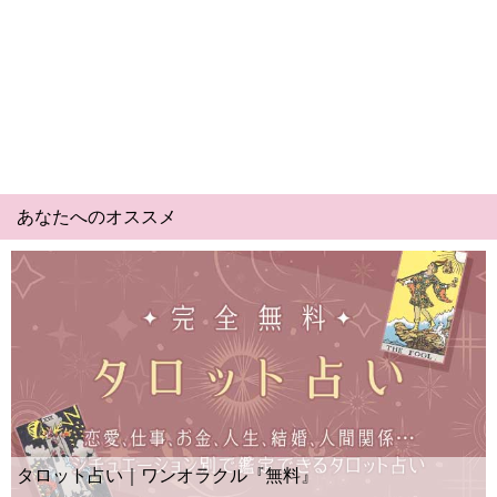
あなたへのオススメ
Yes N
ト占い｜ワンオラクル『無料』
ー？