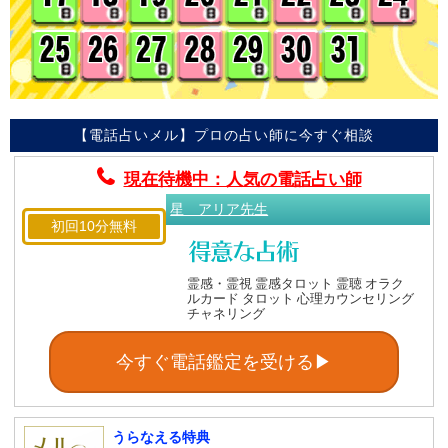
【電話占いメル】プロの占い師に今すぐ相談
現在待機中：人気の電話占い師
星 アリア先生
初回10分無料
霊感・霊視 霊感タロット 霊聴 オラク
ルカード タロット 心理カウンセリング
チャネリング
今すぐ電話鑑定を受ける▶
うらなえる特典