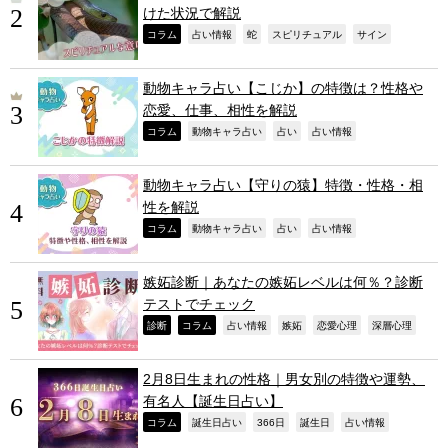
けた状況で解説
,
,
,
,
,
コラム
占い情報
蛇
スピリチュアル
サイン
動物キャラ占い【こじか】の特徴は？性格や
恋愛、仕事、相性を解説
,
,
,
,
コラム
動物キャラ占い
占い
占い情報
動物キャラ占い【守りの猿】特徴・性格・相
性を解説
,
,
,
,
コラム
動物キャラ占い
占い
占い情報
嫉妬診断｜あなたの嫉妬レベルは何％？診断
テストでチェック
,
,
,
,
,
,
診断
コラム
占い情報
嫉妬
恋愛心理
深層心理
2月8日生まれの性格｜男女別の特徴や運勢、
有名人【誕生日占い】
,
,
,
,
,
コラム
誕生日占い
366日
誕生日
占い情報