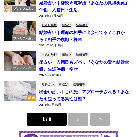
結婚占い｜縁談＆電撃婚『あなたの良縁祈願』
プレミアム占い
伴侶・入籍日・生活
2024年11月24日
お試し無料
縁結び
結婚相手
結婚占い｜運命の相手に出会ってる？これか
プレミアム占い
ら？相手の素顔・将来
2024年10月18日
お試し無料
縁結び
結婚相手
星占い｜入籍日もズバリ『あなたの愛と結婚全
プレミアム占い
録』生涯伴侶・幸せ
2024年9月30日
無料占い
縁結び
結婚相手
出会い占い｜この先、アプローチされる？あな
結婚
たを狙ってる異性は誰？
2024年9月15日
1 / 9