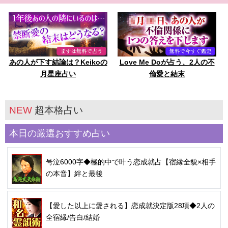
あの人が下す結論は？Keikoの
Love Me Doが占う、2人の不
月星座占い
倫愛と結末
NEW
超本格占い
本日の厳選おすすめ占い
号泣6000字◆極的中で叶う恋成就占【宿縁全貌×相手
の本音】絆と最後
【愛した以上に愛される】恋成就決定版28項◆2人の
全宿縁/告白/結婚