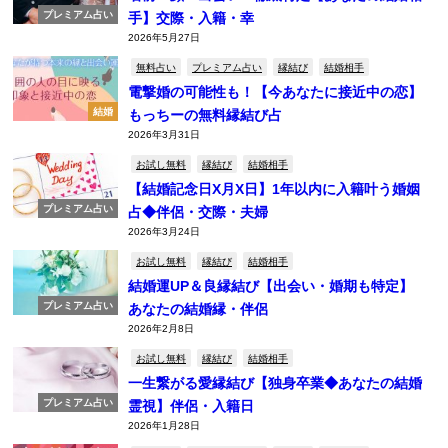
プレミアム占い
手】交際・入籍・幸
2026年5月27日
無料占い
プレミアム占い
縁結び
結婚相手
電撃婚の可能性も！【今あなたに接近中の恋】
結婚
もっちーの無料縁結び占
2026年3月31日
お試し無料
縁結び
結婚相手
【結婚記念日X月X日】1年以内に入籍叶う婚姻
プレミアム占い
占◆伴侶・交際・夫婦
2026年3月24日
お試し無料
縁結び
結婚相手
結婚運UP＆良縁結び【出会い・婚期も特定】
プレミアム占い
あなたの結婚縁・伴侶
2026年2月8日
お試し無料
縁結び
結婚相手
一生繋がる愛縁結び【独身卒業◆あなたの結婚
プレミアム占い
霊視】伴侶・入籍日
2026年1月28日