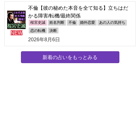
不倫【彼の秘めた本音を全て知る】立ちはだ
かる障害/転機/最終関係
桜宮史誠
姓名判断
不倫
婚外恋愛
あの人の気持ち
恋の転機
決断
NEW
2026年8月6日
新着の占いをもっとみる