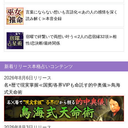
言葉にならない想いも言語化≪あの人の感情を深く
読み解く≫本音全録
宿曜で絆繋いで両想い叶う≪2人の恋宿縁32項≫相
性/恋決断/最終関係
新着リリース本格占いコンテンツ
2026年8月6日リリース
名×暦で現実掌握≪国賓/各界VIPも命託す的中奥儀≫鳥海
式天命術
2026年8月3日リリース