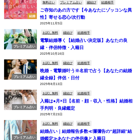
無料占い
プレミアム占い
縁結び
結婚相手
ご存知のあの方です【今あなたにゾッコンな異
結婚
性】寄せる恋心/次行動
2025年11月5日
お試し無料
縁結び
結婚相手
電撃結婚導く【結婚占い決定版】あなたの良
プレミアム占い
縁・伴侶特徴・入籍日
2025年10月16日
お試し無料
縁結び
結婚相手
晩婚・電撃婚叶う※名前で占う【あなたの結婚
プレミアム占い
縁全録】伴侶・日付
2025年8月13日
お試し無料
縁結び
結婚相手
入籍は●月×日【名前・顔・収入・性格】結婚相
プレミアム占い
手判明・良縁鑑定
2025年7月23日
お試し無料
縁結び
結婚相手
結婚占い｜結婚報告多数≪彌彌告の“超詳細”結
プレミアム占い
婚鑑定≫あなたの伴侶像と入籍日