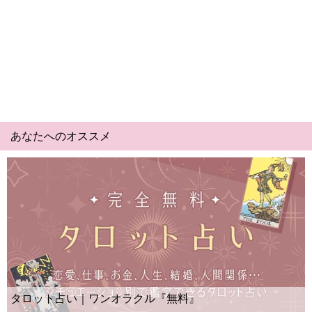
あなたへのオススメ
Yes
ット占い｜ワンオラクル『無料』
ー？