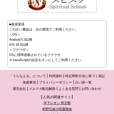
■推奨環境
この占い番組は、次の環境でご利用ください。
＜OS＞
Android 5.0以降
iOS 10.0以降
＜ブラウザ＞
OSに標準搭載されているブラウザ。
※JavaScriptの設定をオンにしてご利用ください。
「うらなえる」について
利用規約
特定商取引法に基づく表記
免責事項
プライバシーポリシー
占い師一覧
運営会社
メルマガ配信解除
よくある質問
お問い合わせ
【人気の関連サイト】
木下レオン 帝王数
村野弘味の招運推命