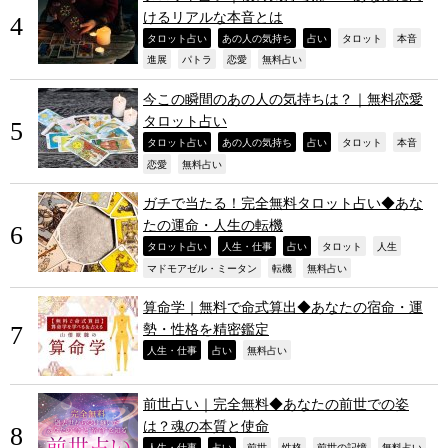
けるリアルな本音とは
,
,
,
,
,
タロット占い
あの人の気持ち
占い
タロット
本音
,
,
,
,
進展
パトラ
恋愛
無料占い
今この瞬間のあの人の気持ちは？｜無料恋愛
タロット占い
,
,
,
,
,
タロット占い
あの人の気持ち
占い
タロット
本音
,
,
恋愛
無料占い
ガチで当たる！完全無料タロット占い◆あな
たの運命・人生の転機
,
,
,
,
,
タロット占い
人生・仕事
占い
タロット
人生
,
,
,
マドモアゼル・ミータン
転機
無料占い
算命学｜無料で命式算出◆あなたの宿命・運
勢・性格を精密鑑定
,
,
,
人生・仕事
占い
無料占い
前世占い｜完全無料◆あなたの前世での姿
は？魂の本質と使命
人生・仕事
占い
前世
性格
前世の記憶
無料占い