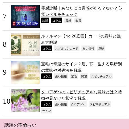
霊感診断｜あなたには霊感がある？ない？心
霊レベルをチェック
,
,
,
,
診断
コラム
霊感
心霊
ルノルマン【No.20庭園】カードの意味と読
み方解説
,
,
,
,
コラム
ルノルマンカード
占い情報
意味
宝毛は幸運のサイン？眉、顎…生える場所別
の意味や対処法を解説
,
,
,
,
,
コラム
占い情報
宝毛
開運
スピリチュアル
クロアゲハのスピリチュアルな意味とは？特
徴や見かけた状況で解説
,
,
,
,
コラム
占い情報
クロアゲハ
スピリチュアル
,
サイン
話題の不倫占い