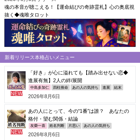
魂の本音が聴こえる！【運命結びの奇跡霊札】心の奥底視
抜く◆魂唯タロット
新着リリース本格占いメニュー
「好き」が心に溢れても【踏み出せない恋◆
進展有無】2人の絆/展開
中島多加仁
四柱推命
あの人の気持ち
進展
結末
NEW
2026年8月6日
あの人にとって、今の“1番”は誰？ あなたの
格付・望む関係・結論
友榮一喜
姓名判断
片思い
あの人の気持ち
NEW
2026年8月6日