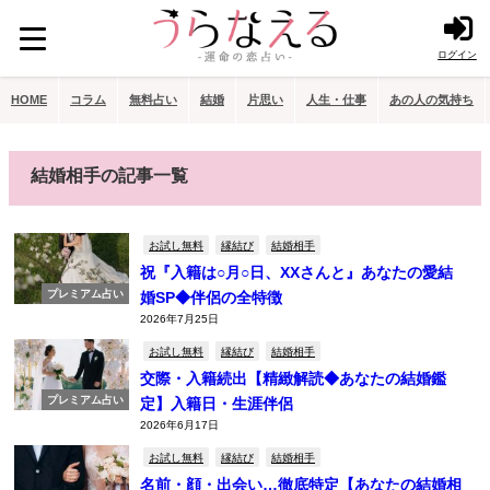
ログイン
HOME
コラム
無料占い
結婚
片思い
人生・仕事
あの人の気持ち
結婚相手の記事一覧
お試し無料
縁結び
結婚相手
祝『入籍は○月○日、XXさんと』あなたの愛結
プレミアム占い
婚SP◆伴侶の全特徴
2026年7月25日
お試し無料
縁結び
結婚相手
交際・入籍続出【精緻解読◆あなたの結婚鑑
プレミアム占い
定】入籍日・生涯伴侶
2026年6月17日
お試し無料
縁結び
結婚相手
名前・顔・出会い…徹底特定【あなたの結婚相