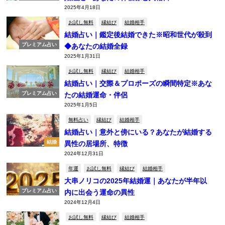
2025年4月18日
お試し無料
縁結び
結婚相手
結婚占い｜鑑定後結婚できた※昭和世代が殺到
プレミアム占い
◆あなたの結婚全録
2025年1月31日
お試し無料
縁結び
結婚相手
結婚占い｜交際＆プロポーズの瞬間特定※あな
プレミアム占い
たの結婚運命・伴侶
2025年1月5日
無料占い
縁結び
結婚相手
結婚占い｜意外と傍にいる？あなたが結婚する
結婚
異性の居場所、特徴
2024年12月31日
年運
お試し無料
縁結び
結婚相手
大串ノリコの2025年結婚運｜あなたが半年以
プレミアム占い
内に出会う運命の異性
2024年12月4日
お試し無料
縁結び
結婚相手