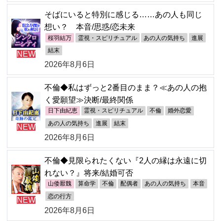
そばにいると特別に感じる……あの人も同じ
想い？ 本音/思惑/恋未来
桜羽結万
霊視・スピリチュアル
あの人の気持ち
進展
結末
NEW
2026年8月6日
不倫◆私はずっと2番目のまま？≪あの人の抱
く愛願望≫決断/最終関係
日下由紀恵
霊視・スピリチュアル
不倫
婚外恋愛
あの人の気持ち
進展
結末
NEW
2026年8月6日
不倫◆見限られたくない『2人の縁は永遠に切
れない？』将来/結婚可否
山倭厭魏
算命学
不倫
配偶者
あの人の気持ち
本音
恋の行方
NEW
2026年8月6日