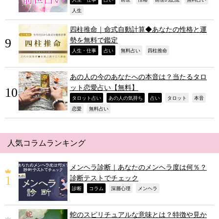
,
,
,
,
,
,
,
人生
四柱推命｜命式自動計算◆あなたの性格と運
勢を無料で鑑定
,
,
,
,
人生・仕事
占い
無料占い
四柱推命
あの人の今のあなたへの本音は？当たるタロ
ット恋愛占い【無料】
,
,
,
,
,
タロット占い
あの人の気持ち
占い
タロット
本音
,
,
恋愛
無料占い
人気コラムランキング
メンヘラ診断｜あなたのメンヘラ度は何％？
診断テストでチェック
,
,
,
,
診断
コラム
深層心理
メンヘラ
蛇のスピリチュアルな意味とは？特徴や見か