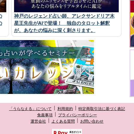
の
神戸のレジェンド占い師、アレクサンドリア木
の
星王先生がAIで登場！ 独自のタロット解釈
が、あなたの悩みに深く刺さります。
「うらなえる」について
利用規約
特定商取引法に基づく表記
免責事項
プライバシーポリシー
運営会社
よくある質問
お問い合わせ