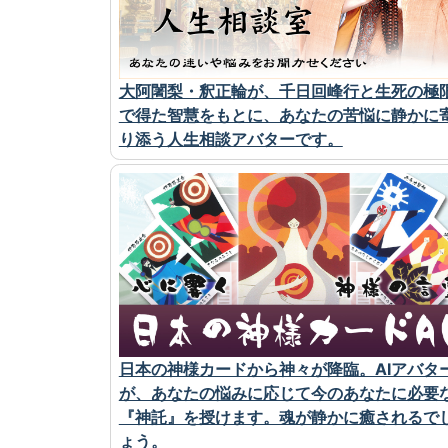
大阿闍梨・釈正輪が、千日回峰行と生死の極
で得た智慧をもとに、あなたの苦悩に静かに
り添う人生相談アバターです。
日本の神様カードから神々が降臨。AIアバタ
が、あなたの悩みに応じて今のあなたに必要
『神託』を授けます。魂が静かに癒されるで
ょう。