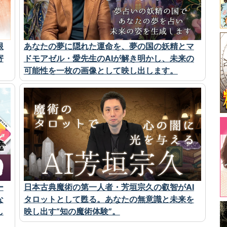
限
あなたの夢に隠れた運命を、夢の国の妖精とマ
寄
ドモアゼル・愛先生のAIが解き明かし、未来の
可能性を一枚の画像として映し出します。
ー
日本古典魔術の第一人者・芳垣宗久の叡智がAI
な
タロットとして甦る。あなたの無意識と未来を
し
映し出す“知の魔術体験”。