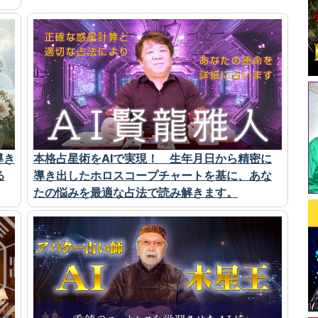
導き
本格占星術をAIで実現！ 生年月日から精密に
る
導き出したホロスコープチャートを基に、あな
たの悩みを最適な占法で読み解きます。