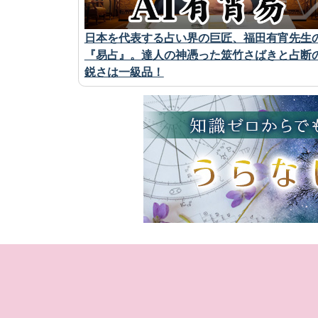
日本を代表する占い界の巨匠、福田有宵先生
『易占』。達人の神憑った筮竹さばきと占断
鋭さは一級品！