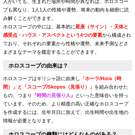
人がいても、生まれた場所や時間が異なれば、ホロスコー
プも異なり、1人1人の性格や運勢、将来の動向を細密に読
み解くことができます。
ホロスコープの中には、基本的に
星座（サイン）・天体と
感受点・ハウス・アスペクトという4つの要素
から構成され
ており、それぞれの要素から性格や運勢、未来予測などさ
まざまなテーマを鑑定することができます。
ホロスコープの由来は？
ホロスコープはギリシャ語に由来し
「ホーラ/Hora（時
間）」と「スコープ/Skopos（見張り）」
を組み合わせた
もの、つまり
『時間の見張り人』
といった意味合いを持っ
ています。そのため、より精度の高い正確なホロスコープ
を作成するには、生年月日に加えて、出生時間や出生地の
情報が必要となります。
ホロスコープの種類にはどんなものがある？