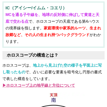
IC（アイシー/イムム・コエリ）
MCを通る子午線を、地球の反対側に伸ばして黄道と天
底で交わる点
で、ホロスコープの天底である第4ハウス
の境界線を指します。
家庭環境や家系的ルーツ、生まれ
故郷など、その人の生まれ持つバックグラウンド
がわか
ります。
ホロスコープの構造とは？
ホロスコープは、
地上から見上げた空の様子を平面上に写
し取ったもの
で、占いに必要な要素を暗号化し円形の書式
で表した構造をしています。
▶ホロスコープ上の地平線と方位について