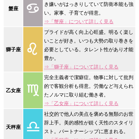
き嫌いがはっきりしていて防衛本能も強
蟹座
い。家事、子育てが得意。
⇒「蟹座」について詳しく見る
プライドが高く向上心旺盛。明るく楽し
いことが好き。いつも大勢の取り巻きを
獅子座
必要としている。タレント性があり才能
豊か。
⇒「獅子座」について詳しく見る
完全主義者で潔癖症。物事に対して批判
的で客観分析も得意。労働など与えられ
乙女座
たノルマに取り組む働き者。
⇒「乙女座」について詳しく見る
社交的で他人の美点を褒める無類のお世
辞上手。美的感性が鋭く天性のスタイリ
天秤座
スト。パートナーシップに恵まれる。