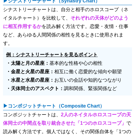
▶シナストリーチャート（Synastry Chart）
シナストリーチャートは、自分と相手のホロスコープ（ネ
イタルチャート）を比較して、
それぞれの天体がどのよう
に相互作用するか
を読み解く方法です。恋愛・友情・仕事
など、あらゆる人間関係の相性を見るときに使用されま
す。
例：シナストリーチャートを見るポイント
・太陽と月の星座：
基本的な性格や心の相性
・金星と火星の星座：
相互に働く恋愛的な傾向や願望
・水星と水星の星座：
お互いの会話や知的なつながり
・天体同士のアスペクト：
調和関係、緊張関係など
▶コンポジットチャート（Composite Chart）
コンポジットチャートは、
2人のネイタルホロスコープの天
体同士の中間点を取り統合させた「1つのホロスコープ」
で
読み解く方法です。個人ではなく、その関係自体を「1つの