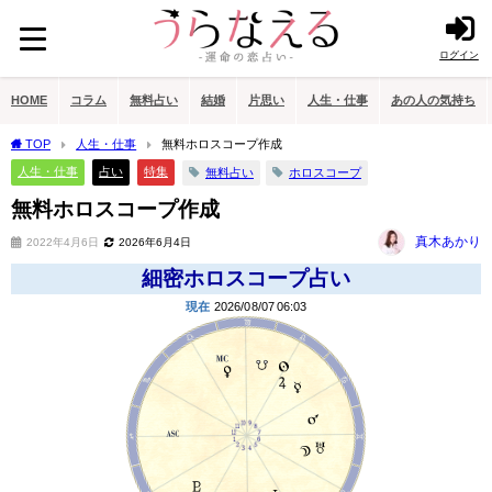
ログイン
HOME
コラム
無料占い
結婚
片思い
人生・仕事
あの人の気持ち
TOP
人生・仕事
無料ホロスコープ作成
人生・仕事
占い
特集
無料占い
ホロスコープ
無料ホロスコープ作成
真木あかり
2022年4月6日
2026年6月4日
細密ホロスコープ占い
現在
2026/08/07
06:03