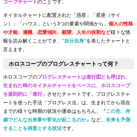
コープチャート
のことです。
ネイタルチャートに配置された「惑星」「星座（サイ
ン）」「ハウス」という3つの要素や関係から、
個人の性格
や才能、適職、恋愛傾向、願望、人生の役割など
様々な情
報を読み解くことができ
、“自分自身”
を表したチャートと
言えます。
ホロスコープのプログレスチャートって何？
ホロスコープの
プログレスチャートは進行図とも呼ばれ、
生まれた時のネイタルチャートをベースに、ホロスコープ
を規則的に「進行」
させたチャートです。プログレスチャ
ートを使った手法「プログレス法」は、生まれてから現在
までの様々な時期の状況や運命はもちろん、
『この先、何
歳でどんな出来事や変化が起こるのか』
など、
未来を予測
することを得意とする技法
です。