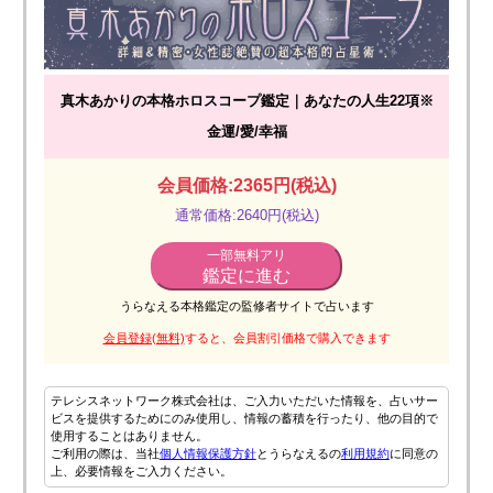
真木あかりの本格ホロスコープ鑑定｜あなたの人生22項※
金運/愛/幸福
会員価格:2365円(税込)
通常価格:2640円(税込)
一部無料アリ
鑑定に進む
うらなえる本格鑑定の監修者サイトで占います
会員登録(無料)
すると、会員割引価格で購入できます
テレシスネットワーク株式会社は、ご入力いただいた情報を、占いサー
ビスを提供するためにのみ使用し、情報の蓄積を行ったり、他の目的で
使用することはありません。
ご利用の際は、当社
個人情報保護方針
とうらなえるの
利用規約
に同意の
上、必要情報をご入力ください。