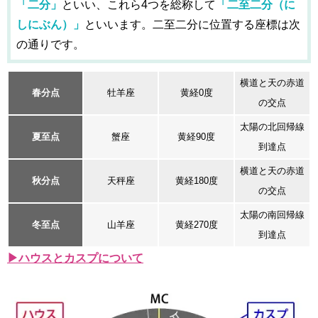
「二分」
といい、これら4つを総称して
「二至二分（に
しにぶん）」
といいます。二至二分に位置する座標は次
の通りです。
横道と天の赤道
春分点
牡羊座
黄経0度
の交点
太陽の北回帰線
夏至点
蟹座
黄経90度
到達点
横道と天の赤道
秋分点
天秤座
黄経180度
の交点
太陽の南回帰線
冬至点
山羊座
黄経270度
到達点
▶ハウスとカスプについて