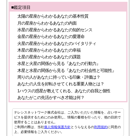
■鑑定項目
太陽の星座からわかるあなたの基本性質
月の星座からわかるあなたの内面
水星の星座からわかるあなたの知的センス
金星の星座からわかるあなたの愛運命
火星の星座からわかるあなたのバイタリティ
木星の星座からわかるあなたの幸福
土星の星座からわかるあなたの課題
水星と火星の関係から見る『あなたの行動力』
木星と水星の関係から見る『あなたの社会性と可能性』
周りの人があなたに持っている印象・評価は？
あなたの人生を好転させてくれる重要人物とは？
1ハウスの惑星が教えてくれる、あなたの自我と個性
あなたがこの先活かすべき才能は何？
テレシスネットワーク株式会社は、ご入力いただいた情報を、占いサー
ビスを提供するためにのみ使用し、情報の蓄積を行ったり、他の目的で
使用することはありません。
ご利用の際は、当社
個人情報保護方針
とうらなえるの
利用規約
に同意の
上、必要情報をご入力ください。