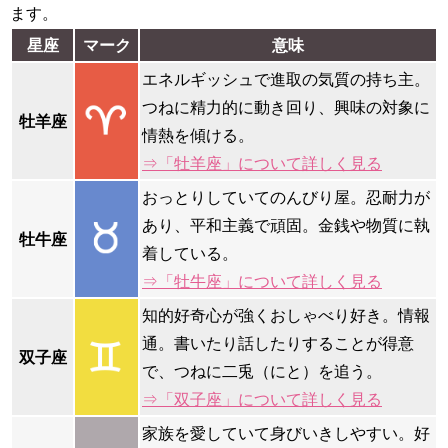
ます。
星座
マーク
意味
エネルギッシュで進取の気質の持ち主。
つねに精力的に動き回り、興味の対象に
牡羊座
情熱を傾ける。
⇒「牡羊座」について詳しく見る
おっとりしていてのんびり屋。忍耐力が
あり、平和主義で頑固。金銭や物質に執
牡牛座
着している。
⇒「牡牛座」について詳しく見る
知的好奇心が強くおしゃべり好き。情報
通。書いたり話したりすることが得意
双子座
で、つねに二兎（にと）を追う。
⇒「双子座」について詳しく見る
家族を愛していて身びいきしやすい。好