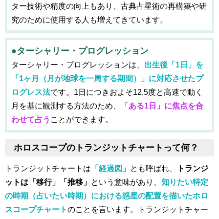
ター技術や精度の向上もあり、古典占星術の再構築や研
究のために使用する人も増えてきています。
●ターシャリー・プログレッション
ターシャリー・プログレッションは、
出生後「1日」を
「1ヶ月（月が地球を一周する期間）」に対応させたプ
ログレス法
です。1日につきおよそ12.5度と高速で動く
月を基に観測する方法のため、
「ある1日」に焦点を合
わせて占う
ことができます。
ホロスコープのトランジットチャートって何？
トランジットチャートは
「経過図」
とも呼ばれ、
トランジ
ットは「移行」「推移」
という意味があり、
知りたい特定
の時期（占いたい時期）における惑星の配置を描いたホロ
スコープチャート
のことを言います。トランジットチャー