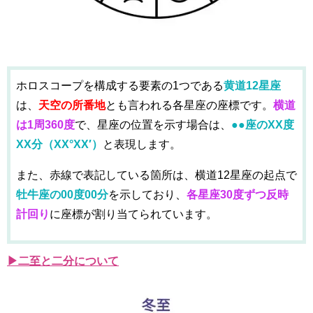
ホロスコープを構成する要素の1つである
黄道12星座
は、
天空の所番地
とも言われる各星座の座標です。
横道
は1周360度
で、星座の位置を示す場合は、
●●座のXX度
XX分（XX°XX′）
と表現します。
また、赤線で表記している箇所は、横道12星座の起点で
牡牛座の00度00分
を示しており、
各星座30度ずつ反時
計回り
に座標が割り当てられています。
▶二至と二分について