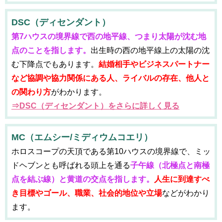
DSC（ディセンダント）
第7ハウスの境界線で西の地平線、つまり太陽が沈む地
点のことを指します。
出生時の西の地平線上の太陽の沈
む下降点でもあります。
結婚相手やビジネスパートナー
など協調や協力関係にある人、ライバルの存在、他人と
の関わり方
がわかります。
⇒DSC（ディセンダント）をさらに詳しく見る
MC（エムシー/ミディウムコエリ）
ホロスコープの天頂である第10ハウスの境界線で、ミッ
ドヘブンとも呼ばれる頭上を通る
子午線（北極点と南極
点を結ぶ線）と黄道の交点を指します。
人生に到達すべ
き目標やゴール、職業、社会的地位や立場
などがわかり
ます。