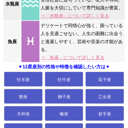
水瓶座
人脈を大切にしていて専門知識が豊富。
⇒「水瓶座」について詳しく見る
デリケートで同情心が強く、困っている
人を見過ごせない。人生の困難に出会う
魚座
と逃避しやすく、芸術や音楽の才能があ
る。
⇒「魚座」について詳しく見る
▼12星座別の性格や特徴を確認したい方は▼
牡羊座
牡牛座
双子座
蟹座
獅子座
乙女座
天秤座
蠍座
射手座