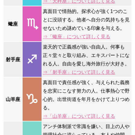
⇒「天秤座」について詳しく見る
真面目で情熱的。探求心が強く1つのこ
とに没頭する。他者へ自分の気持ちを見
蠍座
せないため謎めている印象を与える。
⇒「蠍座」について詳しく見る
楽天的で正義感が強い自由人。何事も
正々堂々と取り組み、エキスパートにな
射手座
れる人。自由を愛し海外旅行が大好き。
⇒「射手座」について詳しく見る
真面目で責任感が強く、与えられた義務
を忠実にこなす努力の人。仕事熱心で野
山羊座
心的。出世街道を年月をかけて上りつめ
る。
⇒「山羊座」について詳しく見る
アンチ体制派で常識を嫌い、目上の人や
管理社会に逆らっている。友人や仲間、