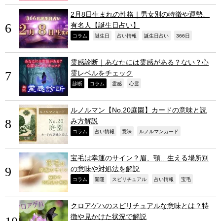
2月8日生まれの性格｜男女別の特徴や運勢、
有名人【誕生日占い】
,
,
,
,
,
コラム
誕生日
占い情報
誕生日占い
366日
霊感診断｜あなたには霊感がある？ない？心
霊レベルをチェック
,
,
,
,
診断
コラム
霊感
心霊
ルノルマン【No.20庭園】カードの意味と読
み方解説
,
,
,
,
コラム
占い情報
意味
ルノルマンカード
宝毛は幸運のサイン？眉、顎…生える場所別
の意味や対処法を解説
,
,
,
,
,
コラム
開運
スピリチュアル
占い情報
宝毛
クロアゲハのスピリチュアルな意味とは？特
徴や見かけた状況で解説