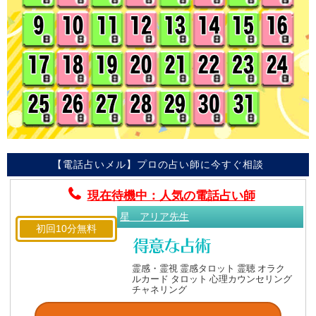
【電話占いメル】プロの占い師に今すぐ相談
現在待機中：人気の電話占い師
星 アリア先生
初回10分無料
霊感・霊視 霊感タロット 霊聴 オラク
ルカード タロット 心理カウンセリング
チャネリング