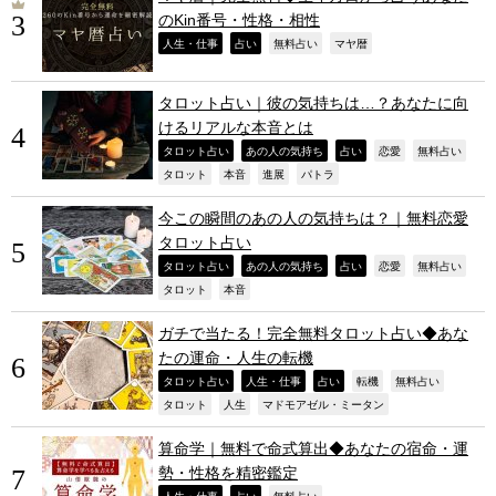
のKin番号・性格・相性
,
,
,
,
人生・仕事
占い
無料占い
マヤ暦
タロット占い｜彼の気持ちは…？あなたに向
けるリアルな本音とは
,
,
,
,
,
タロット占い
あの人の気持ち
占い
恋愛
無料占い
,
,
,
,
タロット
本音
進展
パトラ
今この瞬間のあの人の気持ちは？｜無料恋愛
タロット占い
,
,
,
,
,
タロット占い
あの人の気持ち
占い
恋愛
無料占い
,
,
タロット
本音
ガチで当たる！完全無料タロット占い◆あな
たの運命・人生の転機
,
,
,
,
,
タロット占い
人生・仕事
占い
転機
無料占い
,
,
,
タロット
人生
マドモアゼル・ミータン
算命学｜無料で命式算出◆あなたの宿命・運
勢・性格を精密鑑定
人生・仕事
占い
無料占い