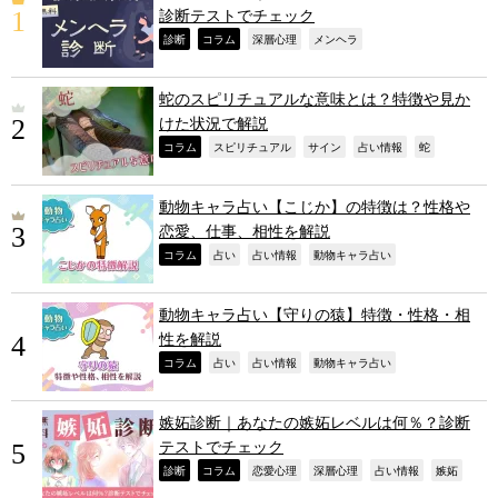
診断テストでチェック
,
,
,
,
診断
コラム
深層心理
メンヘラ
蛇のスピリチュアルな意味とは？特徴や見か
けた状況で解説
,
,
,
,
,
コラム
スピリチュアル
サイン
占い情報
蛇
動物キャラ占い【こじか】の特徴は？性格や
恋愛、仕事、相性を解説
,
,
,
,
コラム
占い
占い情報
動物キャラ占い
動物キャラ占い【守りの猿】特徴・性格・相
性を解説
,
,
,
,
コラム
占い
占い情報
動物キャラ占い
嫉妬診断｜あなたの嫉妬レベルは何％？診断
テストでチェック
,
,
,
,
,
,
診断
コラム
恋愛心理
深層心理
占い情報
嫉妬