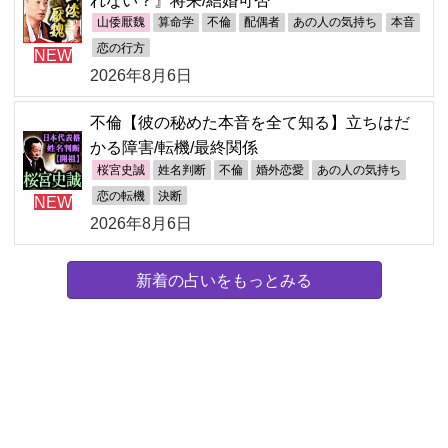
山倭厭魏
算命学
不倫
配偶者
あの人の気持ち
本音
恋の行方
NEW
2026年8月6日
不倫【彼の秘めた本音を全て知る】立ちはだ
かる障害/転機/最終関係
桜宮史誠
姓名判断
不倫
婚外恋愛
あの人の気持ち
恋の転機
決断
NEW
2026年8月6日
新着の占いをもっとみる