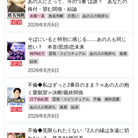
あの人にとって、今の“1番”は誰？ あなたの
格付・望む関係・結論
友榮一喜
姓名判断
片思い
あの人の気持ち
NEW
2026年8月6日
そばにいると特別に感じる……あの人も同じ
想い？ 本音/思惑/恋未来
桜羽結万
霊視・スピリチュアル
あの人の気持ち
進展
結末
NEW
2026年8月6日
不倫◆私はずっと2番目のまま？≪あの人の抱
く愛願望≫決断/最終関係
日下由紀恵
霊視・スピリチュアル
不倫
婚外恋愛
あの人の気持ち
進展
結末
NEW
2026年8月6日
不倫◆見限られたくない『2人の縁は永遠に切
れない？』将来/結婚可否