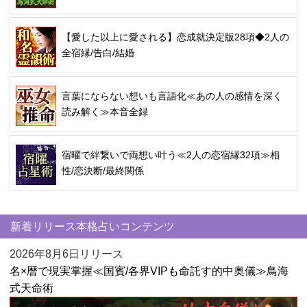
【愛した以上に愛される】恋成就決定版28項◆2人の
全宿縁/告白/結婚
言葉にならない想いも言語化≪あの人の感情を深く
読み解く≫本音全録
宿曜で絆繋いで両想い叶う≪2人の恋宿縁32項≫相
性/恋決断/最終関係
新着リリース本格占いコンテンツ
2026年8月6日リリース
名×暦で現実掌握≪国賓/各界VIPも命託す的中奥儀≫鳥海
式天命術