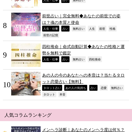
,
,
,
前世占い｜完全無料◆あなたの前世での姿
は？魂の本質と使命
,
,
,
,
,
,
人生・仕事
占い
無料占い
人生
前世
性格
,
前世の記憶
四柱推命｜命式自動計算◆あなたの性格と運
勢を無料で鑑定
,
,
,
,
人生・仕事
占い
無料占い
四柱推命
あの人の今のあなたへの本音は？当たるタロ
ット恋愛占い【無料】
,
,
,
,
,
タロット占い
あの人の気持ち
占い
恋愛
無料占い
,
,
タロット
本音
人気コラムランキング
メンヘラ診断｜あなたのメンヘラ度は何％？