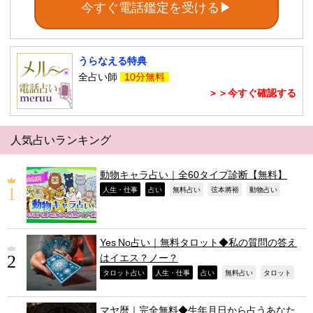
今すぐ電話鑑定を受ける▶
うらなえる特典
全占い師
10分無料
＞＞今すぐ確認する
人気占いランキング
動物キャラ占い｜全60タイプ診断【無料】
,
,
,
,
,
人生・仕事
占い
無料占い
弦本將裕
動物占い
Yes No占い｜無料タロット◆私の質問の答え
はイエス？ノー？
,
,
,
,
,
タロット占い
人生・仕事
占い
無料占い
タロット
マヤ暦｜完全無料◆生年月日から占うあなた