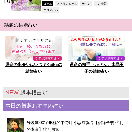
,
,
,
,
コラム
スピリチュアル
サイン
占い情報
,
クロアゲハ
話題の結婚占い
運命の出会いはいつ？Keikoの
運命の相手⇒○○さん。水晶玉
結婚占い
子の結婚占い
NEW
超本格占い
本日の厳選おすすめ占い
号泣6000字◆極的中で叶う恋成就占【宿縁全貌×相手
の本音】絆と最後