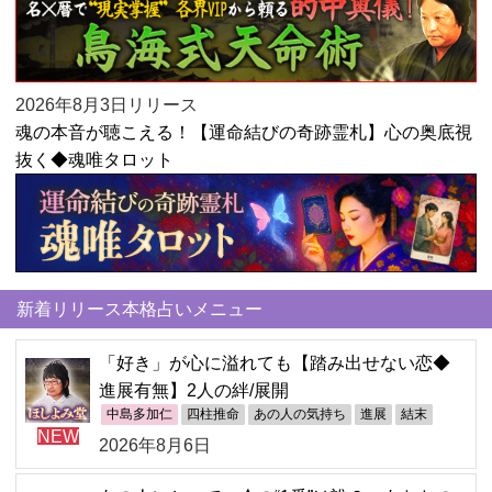
2026年8月3日リリース
魂の本音が聴こえる！【運命結びの奇跡霊札】心の奥底視
抜く◆魂唯タロット
新着リリース本格占いメニュー
「好き」が心に溢れても【踏み出せない恋◆
進展有無】2人の絆/展開
中島多加仁
四柱推命
あの人の気持ち
進展
結末
NEW
2026年8月6日