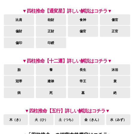
▼四柱推命【通変星】詳しい解説はコチラ▼
比肩
劫財
食神
傷官
偏財
正財
偏官
正官
偏印
印綬
▼四柱推命【十二運】詳しい解説はコチラ▼
胎
養
長生
沐浴
冠帯
建禄
帝王
衰
病
死
墓
絶
▼四柱推命【五行】詳しい解説はコチラ▼
木（き）
火（ひ）
土（つち）
金（きん）
水（みず）