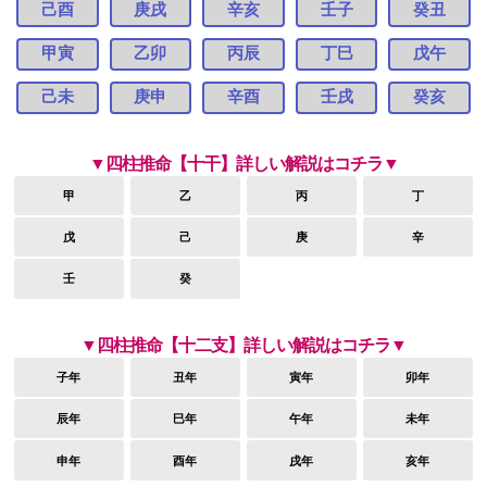
己酉
庚戌
辛亥
壬子
癸丑
甲寅
乙卯
丙辰
丁巳
戊午
己未
庚申
辛酉
壬戌
癸亥
▼四柱推命【十干】詳しい解説はコチラ▼
甲
乙
丙
丁
戊
己
庚
辛
壬
癸
▼四柱推命【十二支】詳しい解説はコチラ▼
子年
丑年
寅年
卯年
辰年
巳年
午年
未年
申年
酉年
戌年
亥年