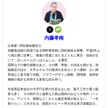
内藤孝南
占術家 / 四柱推命鑑定士
加藤普品師の高弟である岡村青舒師に四柱推命を師事。平成2年よ
り易占業に従事し、後進の育成に当たるとともに東京・自由が丘
にて「占いルームぴっぱらぁじゅ」を運営。
高野山での修行経験があり、その際「孝南」の法名を授かる。対
面鑑定のほか、大手ホテルでの講演や文化センター講師、占い師
育成など多方面で活動。フラワーデザイン師範、調理師、加持祈
祷師の免許も所持する多彩な顔を持つ。
外資系証券会社や大手IT企業の社長をはじめ、親子三代で通う顧
客も多く、その的中力と誠実な人柄は国内のみならず海外（ベト
ナム、アメリカ、韓国など）からも鑑定依頼が絶えない。「一生
頼りたい」と評される、抜群のリピート率を誇る実力派鑑定士。