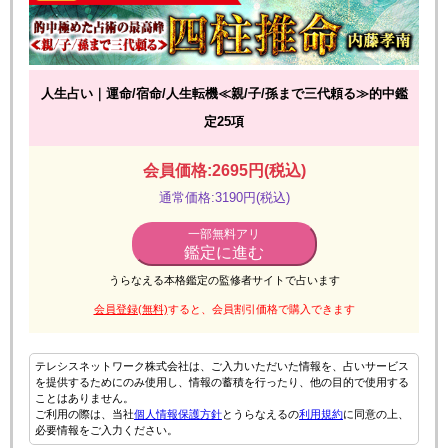
人生占い｜運命/宿命/人生転機≪親/子/孫まで三代頼る≫的中鑑
定25項
会員価格:2695円(税込)
通常価格:3190円(税込)
一部無料アリ
鑑定に進む
うらなえる本格鑑定の監修者サイトで占います
会員登録(無料)
すると、会員割引価格で購入できます
テレシスネットワーク株式会社は、ご入力いただいた情報を、占いサービス
を提供するためにのみ使用し、情報の蓄積を行ったり、他の目的で使用する
ことはありません。
ご利用の際は、当社
個人情報保護方針
とうらなえるの
利用規約
に同意の上、
必要情報をご入力ください。