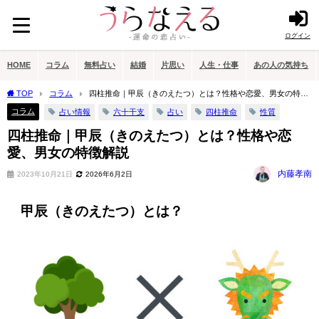
ログイン
HOME
コラム
無料占い
結婚
片思い
人生・仕事
あの人の気持ち
TOP
コラム
四柱推命｜甲辰（きのえたつ）とは？性格や恋愛、男女の特徴
解説
コラム
占い情報
六十干支
占い
四柱推命
性質
四柱推命｜甲辰（きのえたつ）とは？性格や恋
愛、男女の特徴解説
内藤孝南
2023年10月21日
2026年6月2日
甲辰（きのえたつ）とは？