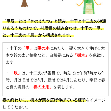
「甲辰」とは『きのえたつ』と読み、十干と十二支の60通
りあるうちの1つで、41番目の組み合わせ。十干の「甲」
と、十二支の「辰」から構成されます。
・十干の
「甲」
は
陽の木
にあたり、硬く大きく伸びる大
木や幹の太い植物など、自然界にある
「樹木」
を象徴し
ます。
・
「辰」
は、十二支の5番目で、時刻では午前7時から9
時、月は旧暦では3月、新暦では4月にあたり、季節は春
と夏の境目の
「春の土用」
を表します。
春の終わりに、樹木が葉を広げ伸びている様子
をイメージ
してください。