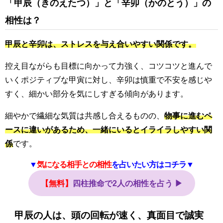
「甲辰（きのえたつ）」と「辛卯（かのとう）」の
相性は？
甲辰と辛卯は、ストレスを与え合いやすい関係です。
控え目ながらも目標に向かって力強く、コツコツと進んで
いくポジティブな甲寅に対し、辛卯は慎重で不安を感じや
すく、細かい部分を気にしすぎる傾向があります。
細やかで繊細な気質は共感し合えるものの、
物事に進むペ
ースに違いがあるため、一緒にいるとイライラしやすい関
係
です。
▼
気になる相手との相性
を占いたい方はコチラ▼
【無料】
四柱推命で2人の相性を占う ▶
甲辰の人は、頭の回転が速く、真面目で誠実