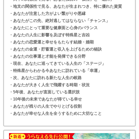
・地支の関係性で見る、あなたが生まれつき、特に優れた資質
・あなたが注意した方がよい繋がりや悪縁
・あなたがこの先、絶対逃してはならない「チャンス」
・あなたにとって重要な健康面と心身のバランス
・あなたの人生に影響を及ぼす特殊星と吉凶
・あなたの恋愛運と幸せをもたらす結婚・婚期
・あなたの金運・貯蓄運と収入を上げるための秘訣
・あなたの仕事運と才能を発揮できる分野
・現在、あなたに巡ってきている人生の「ステージ」
・特殊星からわかる今あなたに訪れている「幸運」
・次、あなたに訪れる新たな人生の岐路
・あなたが大きく人生で飛躍する時期・状況
・5年後、あなたが直面している選択肢
・10年後の未来であなたが得ている幸せ
・あなたが残りの人生でやりとげる役割
・あなたが幸せな人生を全うするために大切なこと