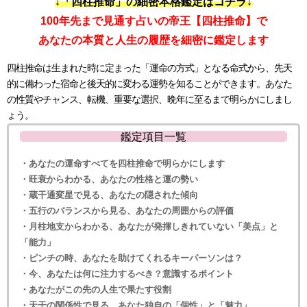
↓「四柱推命」の細密本格鑑定はコチラ↓
100年先まで見通す占いの帝王【四柱推命】で
あなたの本質と人生の履歴を細密に鑑定します
四柱推命は生まれた時に定まった「運命の方式」となる命式から、先天
的に備わった宿命と後天的に変わる運勢を知ることができます。あなた
の性質やチャンス、転機、重要な選択、晩年に至るまで明らかにしまし
ょう。
鑑定項目一覧
・あなたの運命すべてを四柱推命で明らかにします
・旺衰からわかる、あなたの性格と運の勢い
・蔵干通変星で見る、あなたの隠された傾向
・五行のバランスから見る、あなたの周囲からの評価
・月柱地支からわかる、あなたが発揮しきれていない「美点」と
「能力」
・ピンチの時、あなたを助けてくれるキーパーソンは？
・今、あなたは何に注力するべき？意識するポイント
・あなたがこの先の人生で果たす役割
・天干の関係性で見る、あなた独自の「個性」と「魅力」