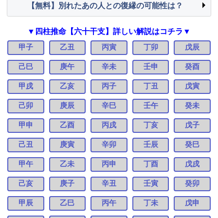
【無料】別れたあの人との復縁の可能性は？
▼四柱推命【六十干支】詳しい解説はコチラ▼
甲子
乙丑
丙寅
丁卯
戊辰
己巳
庚午
辛未
壬申
癸酉
甲戌
乙亥
丙子
丁丑
戊寅
己卯
庚辰
辛巳
壬午
癸未
甲申
乙酉
丙戌
丁亥
戊子
己丑
庚寅
辛卯
壬辰
癸巳
甲午
乙未
丙申
丁酉
戊戌
己亥
庚子
辛丑
壬寅
癸卯
甲辰
乙巳
丙午
丁未
戊申