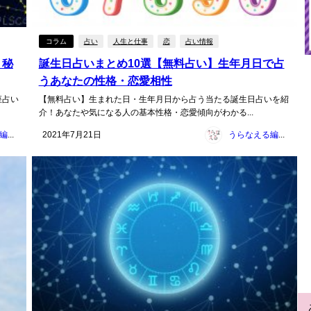
コラム
占い
人生と仕事
恋
占い情報
、秘
誕生日占いまとめ10選【無料占い】生年月日で占
うあなたの性格・恋愛相性
座占い
【無料占い】生まれた日・生年月日から占う当たる誕生日占いを紹
介！あなたや気になる人の基本性格・恋愛傾向がわかる...
うらなえる編集部
2021年7月21日
うらなえる編集部