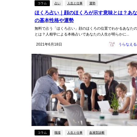
コラム
占い
人生と仕事
運勢
ほくろ占い｜顔のほくろが示す意味とは？あ
の基本性格や運勢
無料で占う「ほくろ占い」顔のほくろの位置でわかるあなた
とは？人相学による本格占いであなたの人生が明らかに...
2021年6月18日
コラム
職場
人生と仕事
血液型診断