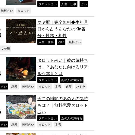
,
,
,
タロット占い
人生・仕事
占い
,
,
無料占い
タロット
マヤ暦｜完全無料◆生年月
日から占うあなたのKin番
号・性格・相性
,
,
,
人生・仕事
占い
無料占い
,
マヤ暦
タロット占い｜彼の気持ち
は…？あなたに向けるリア
ルな本音とは
,
,
タロット占い
あの人の気持ち
,
,
,
,
,
,
,
占い
恋愛
無料占い
タロット
本音
進展
パトラ
今この瞬間のあの人の気持
ちは？｜無料恋愛タロット
占い
,
,
タロット占い
あの人の気持ち
,
,
,
,
,
占い
恋愛
無料占い
タロット
本音