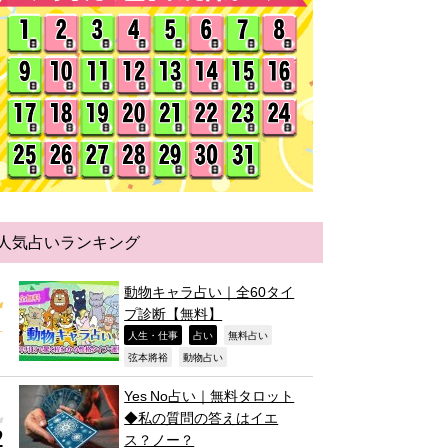
人気占いランキング
動物キャラ占い｜全60タイ
プ診断【無料】
,
,
,
人生・仕事
占い
無料占い
,
,
弦本將裕
動物占い
Yes No占い｜無料タロット
◆私の質問の答えはイエ
ス？ノー？