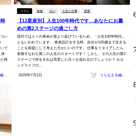
コラム
老後
占い
人生と仕事
星座
た時
【12星座別】人生100年時代です…あなたにお薦
めの第2ステージの過ごし方
、つい
現代では人々の寿命が昔より延びているため、「人生100年時代」
つ
ともいわれています。 将来設計をする時、自分が100歳まで生きる
ないで
ことを前提にして考えた方がいいのです。 仕事をリタイアしたら
と休
老後すなわち第二の人生のスタートです！ しかし、その人生の第2
った時
ステージで何をすれば充実した日々を送れるのでしょうか？ セカ
ンドライフの...
うらなえる編集部
2020年7月2日
うらなえる編集部