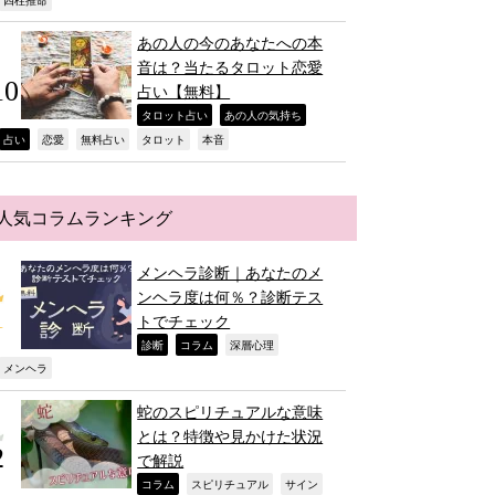
,
あの人の今のあなたへの本
音は？当たるタロット恋愛
占い【無料】
,
,
タロット占い
あの人の気持ち
,
,
,
,
,
占い
恋愛
無料占い
タロット
本音
人気コラムランキング
メンヘラ診断｜あなたのメ
ンヘラ度は何％？診断テス
トでチェック
,
,
,
診断
コラム
深層心理
,
メンヘラ
蛇のスピリチュアルな意味
とは？特徴や見かけた状況
で解説
,
,
,
コラム
スピリチュアル
サイン