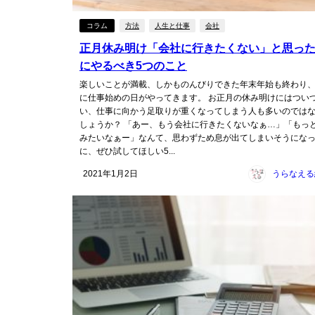
コラム
方法
人生と仕事
会社
正月休み明け「会社に行きたくない」と思っ
にやるべき5つのこと
楽しいことが満載、しかものんびりできた年末年始も終わり
に仕事始めの日がやってきます。 お正月の休み明けにはつい
い、仕事に向かう足取りが重くなってしまう人も多いのでは
しょうか？ 「あー、もう会社に行きたくないなぁ…」「もっ
みたいなぁー」なんて、思わずため息が出てしまいそうにな
に、ぜひ試してほしい5...
2021年1月2日