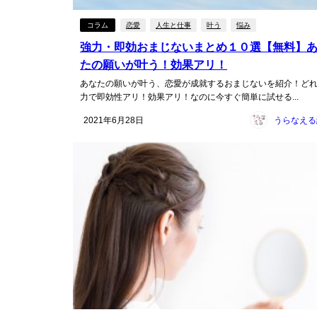
コラム
恋愛
人生と仕事
叶う
悩み
強力・即効おまじないまとめ１０選【無料】
たの願いが叶う！効果アリ！
あなたの願いが叶う、恋愛が成就するおまじないを紹介！ど
力で即効性アリ！効果アリ！なのに今すぐ簡単に試せる...
2021年6月28日