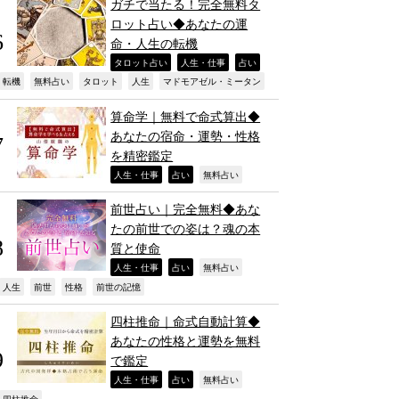
ガチで当たる！完全無料タ
ロット占い◆あなたの運
命・人生の転機
,
,
,
タロット占い
人生・仕事
占い
,
,
,
,
,
転機
無料占い
タロット
人生
マドモアゼル・ミータン
算命学｜無料で命式算出◆
あなたの宿命・運勢・性格
を精密鑑定
,
,
,
人生・仕事
占い
無料占い
前世占い｜完全無料◆あな
たの前世での姿は？魂の本
質と使命
,
,
,
人生・仕事
占い
無料占い
,
,
,
,
人生
前世
性格
前世の記憶
四柱推命｜命式自動計算◆
あなたの性格と運勢を無料
で鑑定
,
,
,
人生・仕事
占い
無料占い
四柱推命