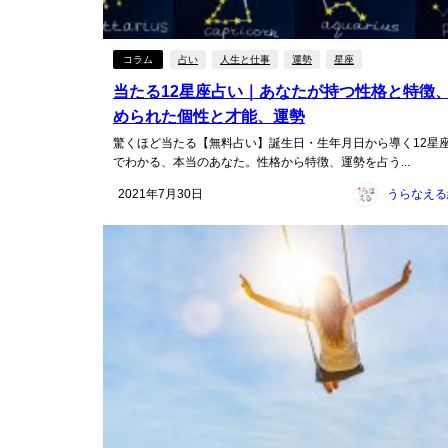
コラム
占い
人生と仕事
運勢
星座
当たる12星座占い｜あなたが持つ性格と特徴
められた個性と才能、運勢
驚くほど当たる【無料占い】誕生日・生年月日から導く12星
でわかる、本当のあなた。性格から特徴、運勢を占う...
2021年7月30日