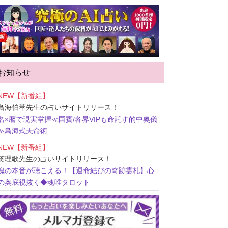
お知らせ
NEW【新番組】
鳥海伯萃先生
の占いサイトリリース！
名×暦で現実掌握≪国賓/各界VIPも命託す的中奥儀
≫鳥海式天命術
NEW【新番組】
笑理歌先生
の占いサイトリリース！
魂の本音が聴こえる！【運命結びの奇跡霊札】心
の奥底視抜く◆魂唯タロット