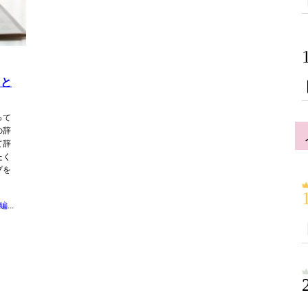
っと
って
の辞
て辞
たく
プを
うらなえる編集部