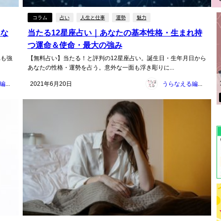
コラム
占い
人生と仕事
運勢
魅力
あな
当たる12星座占い｜あなたの基本性格・生まれ持
つ運命＆使命・最大の強み
れも強
【無料占い】当たる！と評判の12星座占い。誕生日・生年月日から
あなたの性格・運勢を占う。意外な一面も浮き彫りに...
うらなえる編集部
2021年6月20日
うらなえる編集部