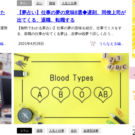
夢占い
占い
職場
人生と仕事
なた
【夢占い】仕事の夢の意味8選◆遅刻、同僚上司が
出てくる、退職、転職する
の運勢
【無料でわかる夢占い】仕事の夢の意味を紹介。仕事でミスをす
る、前職の仕事が出てくる夢は…吉夢or凶夢？詳しく占う...
うらなえる編集部
2021年4月29日
うらなえる編集部
コラム
適職
人生と仕事
会社
血液型診断