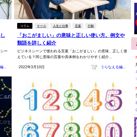
コラム
ケース
人生と仕事
言葉
行動
解し
「おこがましい」の意味と正しい使い方。例文や
類語を詳しく紹介
スシー
ビジネスシーンで使われる言葉「おこがましい」の意味、正しく使
えている？同じ意味の言葉や具体例をわかりやすく紹介...
うらなえる編集部
2022年3月10日
うらなえる編集部