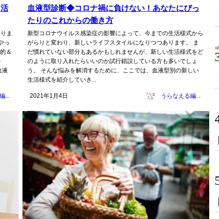
、活
血液型診断◆コロナ禍に負けない！あなたにぴっ
たりのこれからの働き方
ありま
新型コロナウイルス感染症の影響によって、今までの生活様式から
やっ
がらりと変わり、新しいライフスタイルになりつつあります。 ま
学的＆
だ慣れていない部分もあるかもしれませんが、新しい生活様式をど
か
のように取り入れたらいいのか試行錯誤している方も多いでしょ
血液
う。 そんな悩みを解消するために、ここでは、血液型別の新しい
生活様式を紹介していき...
うらなえる編集部
2021年1月4日
うらなえる編集部