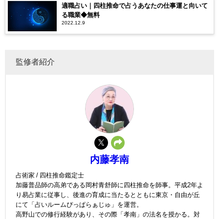
適職占い｜四柱推命で占うあなたの仕事運と向いて
る職業◆無料
2022.12.9
監修者紹介
内藤孝南
占術家 / 四柱推命鑑定士
加藤普品師の高弟である岡村青舒師に四柱推命を師事。平成2年よ
り易占業に従事し、後進の育成に当たるとともに東京・自由が丘
にて「占いルームぴっぱらぁじゅ」を運営。
高野山での修行経験があり、その際「孝南」の法名を授かる。対