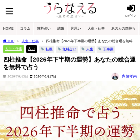
ログイン
HOME
コラム
無料占い
結婚
片思い
人生・仕事
あの人の気持ち
TOP
人生・仕事
四柱推命【2026年下半期の運勢】あなたの総合運を無料で
占う
人生・仕事
占い
転機
無料占い
人生
下半期
四柱推命【2026年下半期の運勢】あなたの総合運
を無料で占う
内藤孝南
2026年6月3日
2026年6月17日