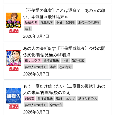
【不倫愛の真実】これは運命？ あの人の想
い、本気度≪最終結末≫
新宿の母
九星気学
不倫
配偶者
あの人の気持ち
結末
NEW
2026年8月7日
あの人の決断促す【不倫愛成就占】今後の関
係変化/覚悟見極め/終着点
鏡リュウジ
西洋占星術
不倫
婚外恋愛
あの人の気持ち
本音
恋の行方
NEW
2026年8月7日
もう一度だけ信じたい【二度目の復縁】あの
人の未練/再燃/最後の答え
彌彌告
西洋占星術
復縁
元サヤ
別れたあの人
あの人の気持ち
恋の行方
NEW
2026年8月7日