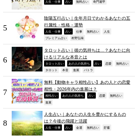
,
,
,
,
人生・仕事
占い
無料占い
奇門遁甲
陰陽五行占い｜生年月日でわかるあなたの五
行属性・性格・運勢
,
,
,
,
,
人生・仕事
占い
仕事
無料占い
人生
,
,
プレミアム占い
村野弘味
タロット占い｜彼の気持ちは…？あなたに向
けるリアルな本音とは
,
,
,
,
,
タロット占い
あの人の気持ち
占い
恋愛
無料占い
,
,
,
,
タロット
本音
進展
パトラ
無料【動物キャラ相性占い】あの人との恋愛
相性・2026年内の進展は？
,
,
,
,
,
相性占い
あの人の気持ち
占い
恋愛
無料占い
,
進展
人生占い｜あなたの人生を豊かにするもの
は？今後の飛躍と活躍
,
,
,
,
,
人生・仕事
占い
金運
無料占い
貯蓄