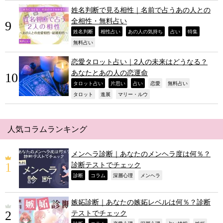
姓名判断で見る相性｜名前で占うあの人との
全相性・無料占い
,
,
,
,
,
姓名判断
相性占い
あの人の気持ち
占い
特集
,
無料占い
恋愛タロット占い｜2人の未来はどうなる？
あなたとあの人の恋運命
,
,
,
,
,
タロット占い
片思い
占い
恋愛
無料占い
,
,
,
タロット
進展
マリー・ルウ
人気コラムランキング
メンヘラ診断｜あなたのメンヘラ度は何％？
診断テストでチェック
,
,
,
,
診断
コラム
深層心理
メンヘラ
嫉妬診断｜あなたの嫉妬レベルは何％？診断
テストでチェック