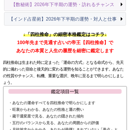
【数秘術】2026年下半期の運勢・訪れるチャンス
【インド占星術】2026年下半期の運勢・対人と仕事
↓「四柱推命」の細密本格鑑定はコチラ↓
100年先まで見通す占いの帝王【四柱推命】で
あなたの本質と人生の履歴を細密に鑑定します
四柱推命は生まれた時に定まった「運命の方式」となる命式から、先天
的に備わった宿命と後天的に変わる運勢を知ることができます。あなた
の性質やチャンス、転機、重要な選択、晩年に至るまで明らかにしまし
ょう。
鑑定項目一覧
・あなたの運命すべてを四柱推命で明らかにします
・旺衰からわかる、あなたの性格と運の勢い
・蔵干通変星で見る、あなたの隠された傾向
・五行のバランスから見る、あなたの周囲からの評価
・月柱地支からわかる、あなたが発揮しきれていない「美点」と