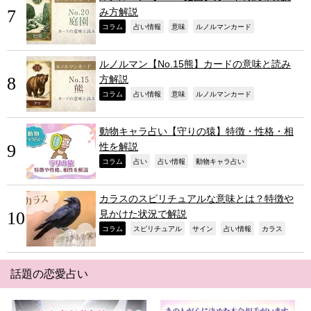
み方解説
,
,
,
,
コラム
占い情報
意味
ルノルマンカード
ルノルマン【No.15熊】カードの意味と読み
方解説
,
,
,
,
コラム
占い情報
意味
ルノルマンカード
動物キャラ占い【守りの猿】特徴・性格・相
性を解説
,
,
,
,
コラム
占い
占い情報
動物キャラ占い
カラスのスピリチュアルな意味とは？特徴や
見かけた状況で解説
,
,
,
,
,
コラム
スピリチュアル
サイン
占い情報
カラス
話題の恋愛占い