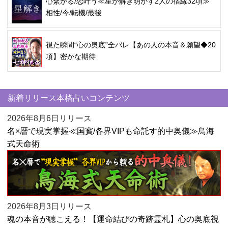
心繋がる/恋叶う≪星が解き明かす2人の宿縁32項≫
相性/今/転機/最後
視た瞬間“心の奥底”全バレ【あの人の本音＆願望◆20
項】密かな期待
新着リリース本格占いコンテンツ
2026年8月6日リリース
名×暦で現実掌握≪国賓/各界VIPも命託す的中奥儀≫鳥海
式天命術
2026年8月3日リリース
魂の本音が聴こえる！【運命結びの奇跡霊札】心の奥底視