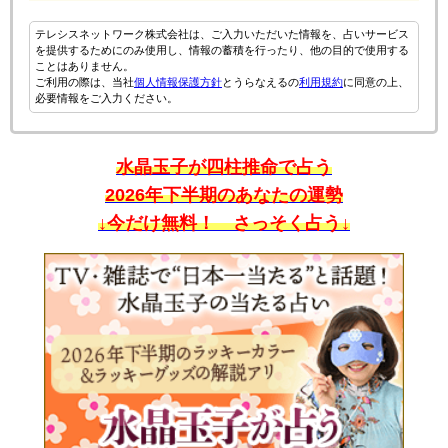
テレシスネットワーク株式会社は、ご入力いただいた情報を、占いサービス
を提供するためにのみ使用し、情報の蓄積を行ったり、他の目的で使用する
ことはありません。
ご利用の際は、当社
個人情報保護方針
とうらなえるの
利用規約
に同意の上、
必要情報をご入力ください。
水晶玉子が四柱推命で占う
2026年下半期のあなたの運勢
↓今だけ無料！ さっそく占う↓