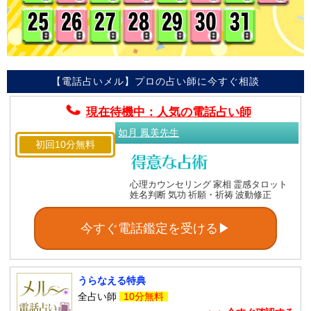
【電話占いメル】プロの占い師に今すぐ相談
現在待機中：人気の電話占い師
如月 鳳美先生
初回10分無料
心理カウンセリング 家相 霊感タロット
姓名判断 気功 祈願・祈祷 波動修正
今すぐ電話鑑定を受ける▶
うらなえる特典
全占い師
10分無料