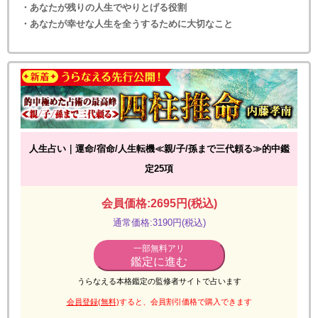
・あなたが残りの人生でやりとげる役割
・あなたが幸せな人生を全うするために大切なこと
人生占い｜運命/宿命/人生転機≪親/子/孫まで三代頼る≫的中鑑
定25項
会員価格:2695円(税込)
通常価格:3190円(税込)
一部無料アリ
鑑定に進む
うらなえる本格鑑定の監修者サイトで占います
会員登録(無料)
すると、会員割引価格で購入できます