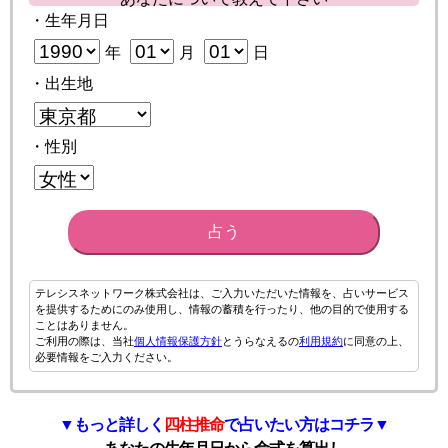
・生年月日
年
月
日
・出生地
・性別
占う
テレシスネットワーク株式会社は、ご入力いただいた情報を、占いサービス
を提供するためにのみ使用し、情報の蓄積を行ったり、他の目的で使用する
ことはありません。
ご利用の際は、当社
個人情報保護方針
とうらなえるの
利用規約
に同意の上、
必要情報をご入力ください。
▼もっと詳しく
四柱推命
で占いたい方はコチラ▼
あなたの生年月日から命式を算出し