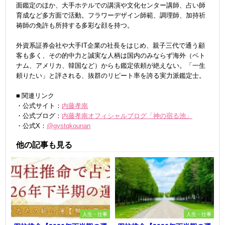
面鑑定のほか、大手ホテルでの講演や文化センター講師、占い師
育成など多方面で活動。フラワーデザイン師範、調理師、加持祈
祷師の免許も所持する多彩な顔を持つ。
外資系証券会社や大手IT企業の社長をはじめ、親子三代で通う顧
客も多く、その的中力と誠実な人柄は国内のみならず海外（ベト
ナム、アメリカ、韓国など）からも鑑定依頼が絶えない。「一生
頼りたい」と評される、抜群のリピート率を誇る実力派鑑定士。
■ 関連リンク
・公式サイト：
内藤孝南
・公式ブログ：
内藤孝南オフィシャルブログ「神の宿る池」
・公式X：
@gystqkounan
他の記事も見る
人生・仕事
人生・仕事