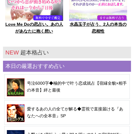
Love Me Doの恋占い。あの人
水晶玉子が占う、2人の本当の
があなたに抱く想い
恋相性
NEW
超本格占い
本日の厳選おすすめ占い
号泣6000字◆極的中で叶う恋成就占【宿縁全貌×相手
の本音】絆と最後
愛するあの人の全てが解る◆霊視で直接届ける『あ
なたへの全本音』SP