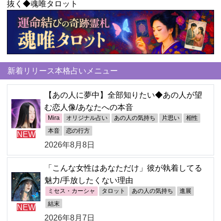
抜く◆魂唯タロット
新着リリース本格占いメニュー
【あの人に夢中】全部知りたい◆あの人が望
む恋人像/あなたへの本音
Mira
オリジナル占い
あの人の気持ち
片思い
相性
本音
恋の行方
NEW
2026年8月8日
「こんな女性はあなただけ」彼が執着してる
魅力/手放したくない理由
ミセス・カーシャ
タロット
あの人の気持ち
進展
結末
NEW
2026年8月7日