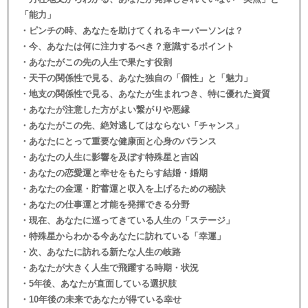
「能力」
・ピンチの時、あなたを助けてくれるキーパーソンは？
・今、あなたは何に注力するべき？意識するポイント
・あなたがこの先の人生で果たす役割
・天干の関係性で見る、あなた独自の「個性」と「魅力」
・地支の関係性で見る、あなたが生まれつき、特に優れた資質
・あなたが注意した方がよい繋がりや悪縁
・あなたがこの先、絶対逃してはならない「チャンス」
・あなたにとって重要な健康面と心身のバランス
・あなたの人生に影響を及ぼす特殊星と吉凶
・あなたの恋愛運と幸せをもたらす結婚・婚期
・あなたの金運・貯蓄運と収入を上げるための秘訣
・あなたの仕事運と才能を発揮できる分野
・現在、あなたに巡ってきている人生の「ステージ」
・特殊星からわかる今あなたに訪れている「幸運」
・次、あなたに訪れる新たな人生の岐路
・あなたが大きく人生で飛躍する時期・状況
・5年後、あなたが直面している選択肢
・10年後の未来であなたが得ている幸せ