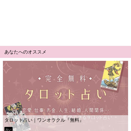
あなたへのオススメ
Yes No占い｜無料タロット◆私の
料』
ー？
タロット占い