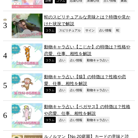
,
,
,
,
,
,
診断
コラム
恋愛心理
深層心理
占い情報
嫉妬
蛇のスピリチュアルな意味とは？特徴や見か
けた状況で解説
,
,
,
,
,
コラム
スピリチュアル
サイン
占い情報
蛇
動物キャラ占い【こじか】の特徴は？性格や
恋愛、仕事、相性を解説
,
,
,
,
コラム
占い
占い情報
動物キャラ占い
動物キャラ占い【猿】の特徴は？性格や恋
愛、仕事、相性を解説
,
,
,
,
コラム
占い
占い情報
動物キャラ占い
動物キャラ占い【ペガサス】の特徴は？性格
や恋愛、仕事、相性を解説
,
,
,
,
コラム
占い
占い情報
動物キャラ占い
ルノルマン【No.20庭園】カードの意味と読