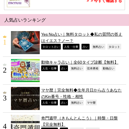
＞＞今すぐ確認する
人気占いランキング
Yes No占い｜無料タロット◆私の質問の答え
はイエス？ノー？
,
,
,
,
,
タロット占い
人生・仕事
占い
無料占い
タロット
動物キャラ占い｜全60タイプ診断【無料】
,
,
,
,
,
人生・仕事
占い
無料占い
弦本將裕
動物占い
マヤ暦｜完全無料◆生年月日から占うあなた
のKin番号・性格・相性
,
,
,
,
人生・仕事
占い
無料占い
マヤ暦
奇門遁甲（きもんとんこう）｜時盤・日盤
【完全無料】