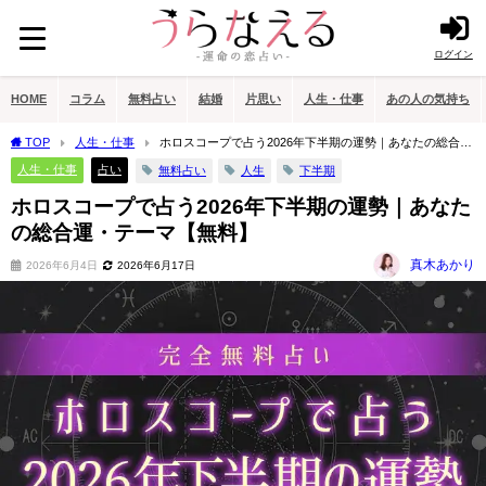
ログイン
HOME
コラム
無料占い
結婚
片思い
人生・仕事
あの人の気持ち
TOP
人生・仕事
ホロスコープで占う2026年下半期の運勢｜あなたの総合
運・テーマ【無料】
人生・仕事
占い
無料占い
人生
下半期
ホロスコープで占う2026年下半期の運勢｜あなた
の総合運・テーマ【無料】
真木あかり
2026年6月4日
2026年6月17日