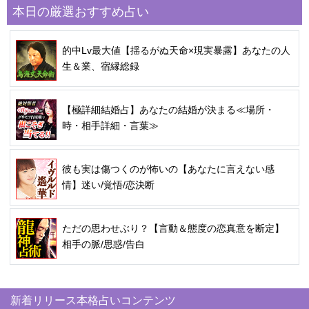
本日の厳選おすすめ占い
的中Lv最大値【揺るがぬ天命×現実暴露】あなたの人
生＆業、宿縁総録
【極詳細結婚占】あなたの結婚が決まる≪場所・
時・相手詳細・言葉≫
彼も実は傷つくのが怖いの【あなたに言えない感
情】迷い/覚悟/恋決断
ただの思わせぶり？【言動＆態度の恋真意を断定】
相手の脈/思惑/告白
新着リリース本格占いコンテンツ