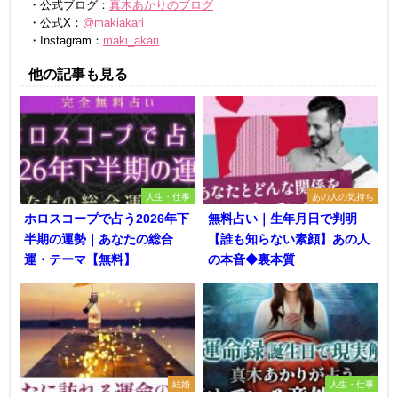
・公式ブログ：
真木あかりのブログ
・公式X：
@makiakari
・Instagram：
maki_akari
他の記事も見る
人生・仕事
あの人の気持ち
ホロスコープで占う2026年下
無料占い｜生年月日で判明
半期の運勢｜あなたの総合
【誰も知らない素顔】あの人
運・テーマ【無料】
の本音◆裏本質
結婚
人生・仕事