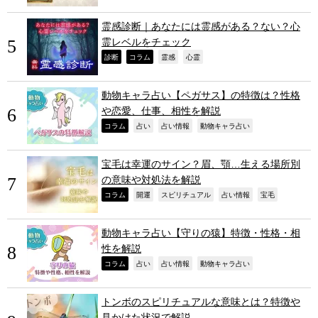
霊感診断｜あなたには霊感がある？ない？心
霊レベルをチェック
,
,
,
,
診断
コラム
霊感
心霊
動物キャラ占い【ペガサス】の特徴は？性格
や恋愛、仕事、相性を解説
,
,
,
,
コラム
占い
占い情報
動物キャラ占い
宝毛は幸運のサイン？眉、顎…生える場所別
の意味や対処法を解説
,
,
,
,
,
コラム
開運
スピリチュアル
占い情報
宝毛
動物キャラ占い【守りの猿】特徴・性格・相
性を解説
,
,
,
,
コラム
占い
占い情報
動物キャラ占い
トンボのスピリチュアルな意味とは？特徴や
見かけた状況で解説