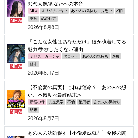
む恋人像/あなたへの本音
Mira
オリジナル占い
あの人の気持ち
片思い
相性
本音
恋の行方
NEW
2026年8月8日
「こんな女性はあなただけ」彼が執着してる
魅力/手放したくない理由
ミセス・カーシャ
タロット
あの人の気持ち
進展
結末
NEW
2026年8月7日
【不倫愛の真実】これは運命？ あの人の想
い、本気度≪最終結末≫
新宿の母
九星気学
不倫
配偶者
あの人の気持ち
結末
NEW
2026年8月7日
あの人の決断促す【不倫愛成就占】今後の関