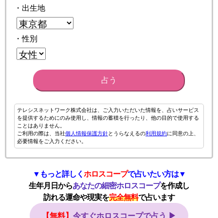
・出生地
・性別
占う
テレシスネットワーク株式会社は、ご入力いただいた情報を、占いサービス
を提供するためにのみ使用し、情報の蓄積を行ったり、他の目的で使用する
ことはありません。
ご利用の際は、当社
個人情報保護方針
とうらなえるの
利用規約
に同意の上、
必要情報をご入力ください。
▼もっと詳しく
ホロスコープ
で占いたい方は▼
生年月日から
あなたの細密ホロスコープ
を作成し
訪れる運命や現実を
完全無料
で占います
【無料】
今すぐホロスコープで占う ▶