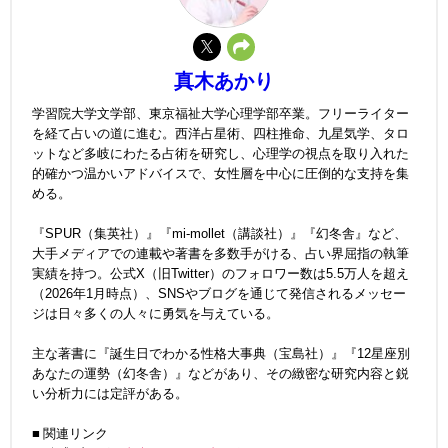
真木あかり
学習院大学文学部、東京福祉大学心理学部卒業。フリーライター
を経て占いの道に進む。西洋占星術、四柱推命、九星気学、タロ
ットなど多岐にわたる占術を研究し、心理学の視点を取り入れた
的確かつ温かいアドバイスで、女性層を中心に圧倒的な支持を集
める。
『SPUR（集英社）』『mi-mollet（講談社）』『幻冬舎』など、
大手メディアでの連載や著書を多数手がける、占い界屈指の執筆
実績を持つ。公式X（旧Twitter）のフォロワー数は5.5万人を超え
（2026年1月時点）、SNSやブログを通じて発信されるメッセー
ジは日々多くの人々に勇気を与えている。
主な著書に『誕生日でわかる性格大事典（宝島社）』『12星座別
あなたの運勢（幻冬舎）』などがあり、その緻密な研究内容と鋭
い分析力には定評がある。
■ 関連リンク