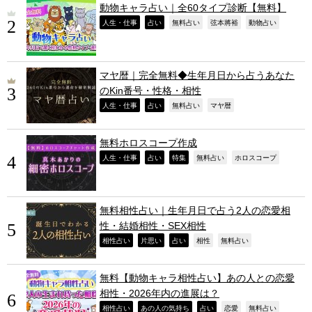
動物キャラ占い｜全60タイプ診断【無料】
,
,
,
,
,
人生・仕事
占い
無料占い
弦本將裕
動物占い
マヤ暦｜完全無料◆生年月日から占うあなた
のKin番号・性格・相性
,
,
,
,
人生・仕事
占い
無料占い
マヤ暦
無料ホロスコープ作成
,
,
,
,
,
人生・仕事
占い
特集
無料占い
ホロスコープ
無料相性占い｜生年月日で占う2人の恋愛相
性・結婚相性・SEX相性
,
,
,
,
,
相性占い
片思い
占い
相性
無料占い
無料【動物キャラ相性占い】あの人との恋愛
相性・2026年内の進展は？
,
,
,
,
,
相性占い
あの人の気持ち
占い
恋愛
無料占い