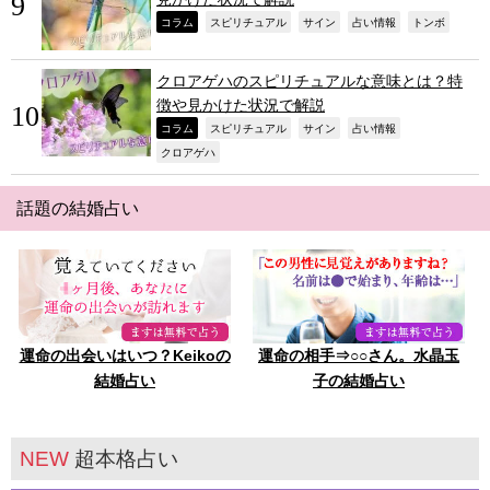
,
,
,
,
,
コラム
スピリチュアル
サイン
占い情報
トンボ
クロアゲハのスピリチュアルな意味とは？特
徴や見かけた状況で解説
,
,
,
,
コラム
スピリチュアル
サイン
占い情報
,
クロアゲハ
話題の結婚占い
運命の出会いはいつ？Keikoの
運命の相手⇒○○さん。水晶玉
結婚占い
子の結婚占い
NEW
超本格占い