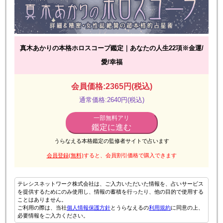
真木あかりの本格ホロスコープ鑑定｜あなたの人生22項※金運/
愛/幸福
会員価格:2365円(税込)
通常価格:2640円(税込)
一部無料アリ
鑑定に進む
うらなえる本格鑑定の監修者サイトで占います
会員登録(無料)
すると、会員割引価格で購入できます
テレシスネットワーク株式会社は、ご入力いただいた情報を、占いサービス
を提供するためにのみ使用し、情報の蓄積を行ったり、他の目的で使用する
ことはありません。
ご利用の際は、当社
個人情報保護方針
とうらなえるの
利用規約
に同意の上、
必要情報をご入力ください。