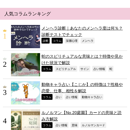
人気コラムランキング
メンヘラ診断｜あなたのメンヘラ度は何％？
診断テストでチェック
,
,
,
,
診断
コラム
深層心理
メンヘラ
蛇のスピリチュアルな意味とは？特徴や見か
けた状況で解説
,
,
,
,
,
コラム
スピリチュアル
サイン
占い情報
蛇
動物キャラ占い【こじか】の特徴は？性格や
恋愛、仕事、相性を解説
,
,
,
,
コラム
占い
占い情報
動物キャラ占い
ルノルマン【No.20庭園】カードの意味と読
み方解説
,
,
,
,
コラム
占い情報
意味
ルノルマンカード