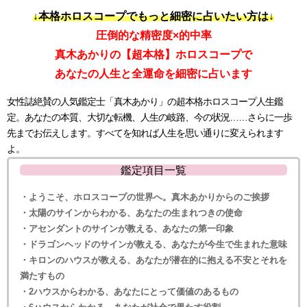
↓本格ホロスコープでもっと細密に占いたい方は↓
圧倒的な精密度×的中率
真木あかりの【超本格】ホロスコープで
あなたの人生と全運命を細密に占います
女性誌絶賛の人気鑑定士「真木あかり」の超本格ホロスコープ人生鑑
定。あなたの本質、大切な転機、人生の岐路、今の状況……さらに一歩
先までお伝えします。すべてを知れば人生を思い通りに変えられます
よ。
鑑定項目一覧
・ようこそ、ホロスコープの世界へ。真木あかりからのご挨拶
・太陽のサインからわかる、あなたの生まれつきの使命
・アセンダントのサインが教える、あなたの第一印象
・ドラゴンヘッドのサインが教える、あなたが今生で生まれた意味
・キロンのハウスが教える、あなたが潜在的に抱える不安とそれを
満たすもの
・2ハウスからわかる、あなたにとって価値のあるもの