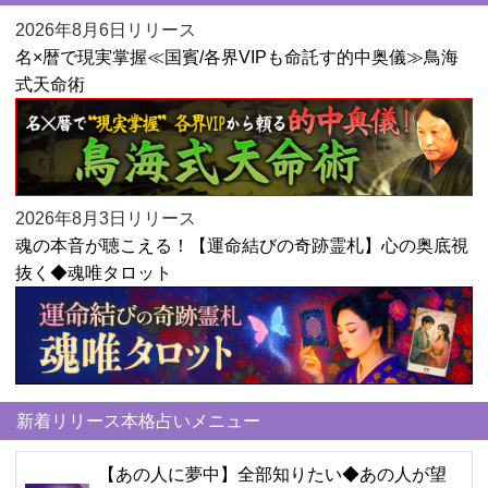
2026年8月6日リリース
名×暦で現実掌握≪国賓/各界VIPも命託す的中奥儀≫鳥海
式天命術
2026年8月3日リリース
魂の本音が聴こえる！【運命結びの奇跡霊札】心の奥底視
抜く◆魂唯タロット
新着リリース本格占いメニュー
【あの人に夢中】全部知りたい◆あの人が望