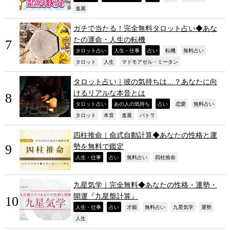
,
進展
ガチで当たる！完全無料タロット占い◆あな
たの運命・人生の転機
,
,
,
,
,
タロット占い
人生・仕事
占い
転機
無料占い
,
,
,
タロット
人生
マドモアゼル・ミータン
タロット占い｜彼の気持ちは…？あなたに向
けるリアルな本音とは
,
,
,
,
,
タロット占い
あの人の気持ち
占い
恋愛
無料占い
,
,
,
,
タロット
本音
進展
パトラ
四柱推命｜命式自動計算◆あなたの性格と運
勢を無料で鑑定
,
,
,
,
人生・仕事
占い
無料占い
四柱推命
九星気学｜完全無料◆あなたの性格・運勢・
開運『九星盤計算』
,
,
,
,
,
,
人生・仕事
占い
才能
無料占い
九星気学
運勢
,
人生