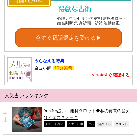
初回10分無料
心理カウンセリング 家相 霊感タロット
姓名判断 気功 祈願・祈祷 波動修正
今すぐ電話鑑定を受ける▶
うらなえる特典
全占い師
10分無料
＞＞今すぐ確認する
人気占いランキング
Yes No占い｜無料タロット◆私の質問の答え
はイエス？ノー？
,
,
,
,
,
タロット占い
人生・仕事
占い
無料占い
タロット