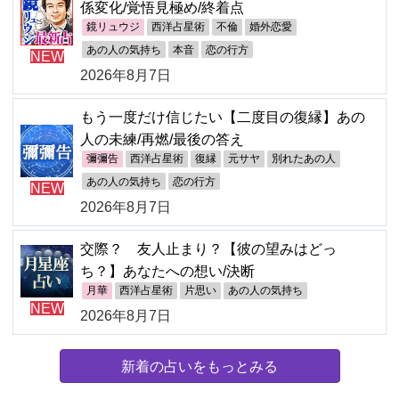
係変化/覚悟見極め/終着点
鏡リュウジ
西洋占星術
不倫
婚外恋愛
あの人の気持ち
本音
恋の行方
NEW
2026年8月7日
もう一度だけ信じたい【二度目の復縁】あの
人の未練/再燃/最後の答え
彌彌告
西洋占星術
復縁
元サヤ
別れたあの人
あの人の気持ち
恋の行方
NEW
2026年8月7日
交際？ 友人止まり？【彼の望みはどっ
ち？】あなたへの想い/決断
月華
西洋占星術
片思い
あの人の気持ち
NEW
2026年8月7日
新着の占いをもっとみる