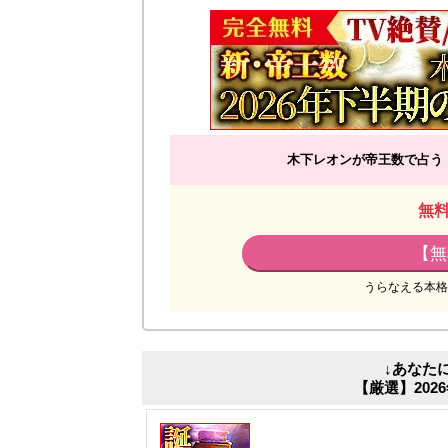
木下レオンが帝王数で占う｜
無
【無
うらなえる本格
↓あなた
【厳選】20