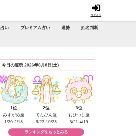
ログイン
性占い
プレミアム占い
運勢
姓名判断
今日の運勢 2026年8月8日(土)
1位
2位
3位
みずがめ座
てんびん座
おひつじ座
1/20-2/18
9/23-10/23
3/21-4/19
ランキングをもっとみる