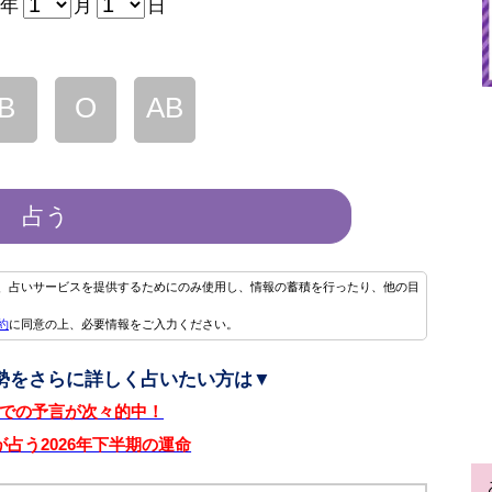
年
月
日
B
O
AB
占う
、占いサービスを提供するためにのみ使用し、情報の蓄積を行ったり、他の目
約
に同意の上、必要情報をご入力ください。
運勢をさらに詳しく占いたい方は▼
NSでの予言が次々的中！
Doが占う2026年下半期の運命