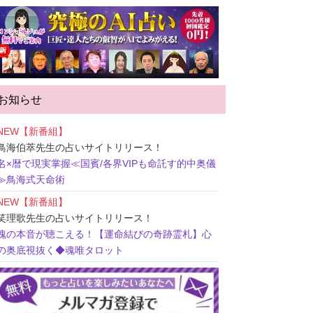
お知らせ
NEW【新番組】
鳥海伯萃先生
の占いサイトリリース！
名×暦で現実掌握≪国賓/各界VIPも命託す的中奥儀
≫鳥海式天命術
NEW【新番組】
笑理歌先生
の占いサイトリリース！
魂の本音が聴こえる！【運命結びの奇跡霊札】心
の奥底視抜く◆魂唯タロット