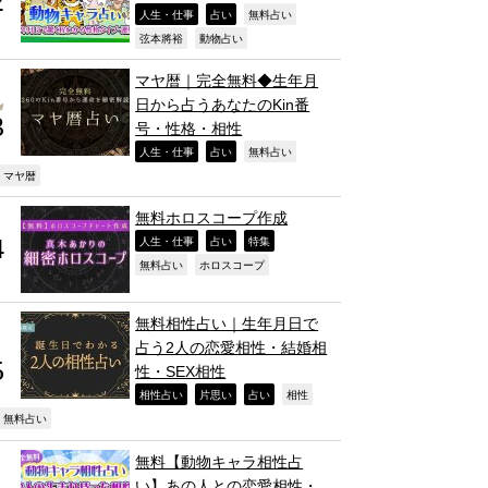
,
,
,
人生・仕事
占い
無料占い
,
,
弦本將裕
動物占い
マヤ暦｜完全無料◆生年月
日から占うあなたのKin番
号・性格・相性
,
,
,
人生・仕事
占い
無料占い
,
マヤ暦
無料ホロスコープ作成
,
,
,
人生・仕事
占い
特集
,
,
無料占い
ホロスコープ
無料相性占い｜生年月日で
占う2人の恋愛相性・結婚相
性・SEX相性
,
,
,
,
相性占い
片思い
占い
相性
,
無料占い
無料【動物キャラ相性占
い】あの人との恋愛相性・