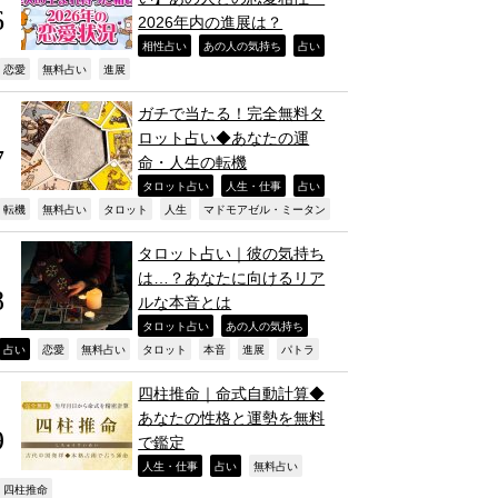
2026年内の進展は？
,
,
,
相性占い
あの人の気持ち
占い
,
,
,
恋愛
無料占い
進展
ガチで当たる！完全無料タ
ロット占い◆あなたの運
命・人生の転機
,
,
,
タロット占い
人生・仕事
占い
,
,
,
,
,
転機
無料占い
タロット
人生
マドモアゼル・ミータン
タロット占い｜彼の気持ち
は…？あなたに向けるリア
ルな本音とは
,
,
タロット占い
あの人の気持ち
,
,
,
,
,
,
,
占い
恋愛
無料占い
タロット
本音
進展
パトラ
四柱推命｜命式自動計算◆
あなたの性格と運勢を無料
で鑑定
,
,
,
人生・仕事
占い
無料占い
,
四柱推命