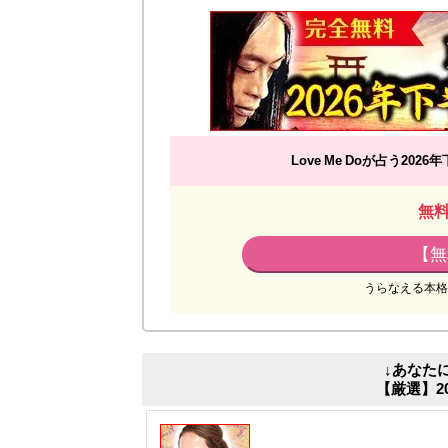
Love Me Doが占う2
無
【無
うらなえる本格
↓あなた
【厳選】2