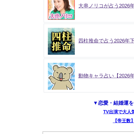
大串ノリコが占う2026
四柱推命で占う2026年
動物キャラ占い【202
▼恋愛・結婚運を
TV出演で大人
【帝王数