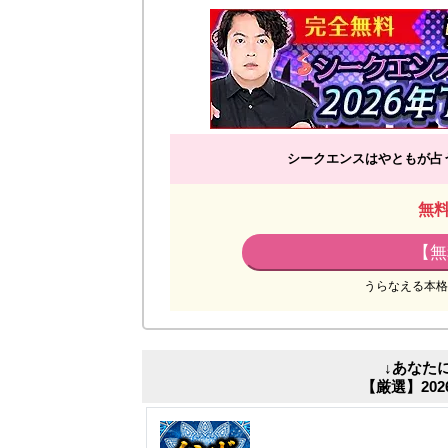
シークエンスはやともが占う
無
【無
うらなえる本格
↓あなた
【厳選】20