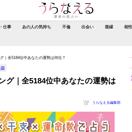
・仕事
あの人の気持ち
不倫
出会い
復縁
相
ング｜全5184位中あなたの運勢は何位？
半期
ング｜全5184位中あなたの運勢は
うらなえる編集部