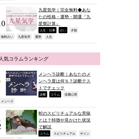
九星気学｜完全無料◆あな
たの性格・運勢・開運『九
星盤計算』
,
,
,
人生・仕事
占い
才能
,
,
,
,
無料占い
九星気学
運勢
人生
人気コラムランキング
メンヘラ診断｜あなたのメ
ンヘラ度は何％？診断テス
トでチェック
,
,
,
診断
コラム
深層心理
,
メンヘラ
蛇のスピリチュアルな意味
とは？特徴や見かけた状況
で解説
,
,
,
コラム
スピリチュアル
サイン