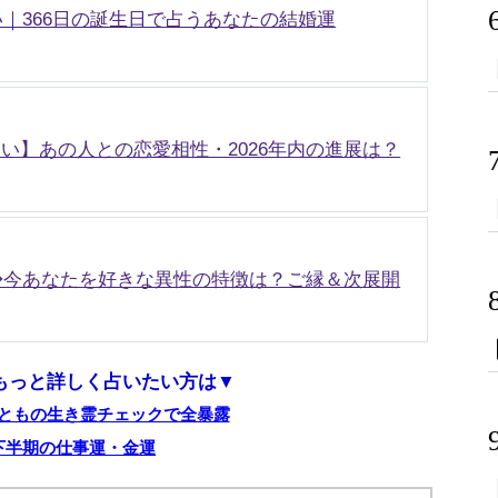
い｜366日の誕生日で占うあなたの結婚運
い】あの人との恋愛相性・2026年内の進展は？
運◆今あなたを好きな異性の特徴は？ご縁＆次展開
もっと詳しく占いたい方は▼
ともの生き霊チェックで全暴露
年下半期の仕事運・金運