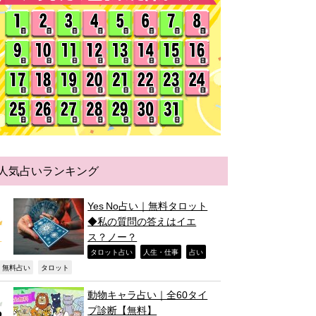
人気占いランキング
Yes No占い｜無料タロット
◆私の質問の答えはイエ
ス？ノー？
,
,
,
タロット占い
人生・仕事
占い
,
,
無料占い
タロット
動物キャラ占い｜全60タイ
プ診断【無料】