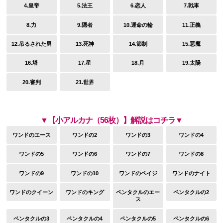
4.皇帝
5.法王
6.恋人
7.戦車
8.力
9.隠者
10.運命の輪
11.正義
12.吊るされた男
13.死神
14.節制
15.悪魔
16.塔
17.星
18.月
19.太陽
20.審判
21.世界
▼【小アルカナ（56枚）】解説はコチラ▼
ワンドのエース
ワンドの2
ワンドの3
ワンドの4
ワンドの5
ワンドの6
ワンドの7
ワンドの8
ワンドの9
ワンドの10
ワンドのペイジ
ワンドのナイト
ワンドのクイーン
ワンドのキング
ペンタクルのエー
ペンタクルの2
ス
ペンタクルの3
ペンタクルの4
ペンタクルの5
ペンタクルの6