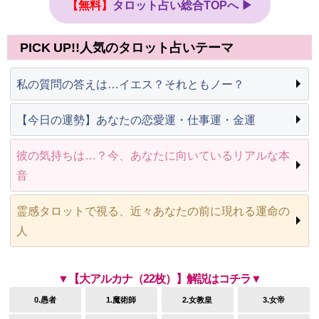
【無料】
タロット占い総合TOPへ ▶
PICK UP!!人気のタロット占いテーマ
私の質問の答えは…イエス？それともノー？
【今日の運勢】あなたの恋愛運・仕事運・金運
彼の気持ちは…？今、あなたに向いているリアルな本
音
霊感タロットで視る、近々あなたの前に現れる運命の
人
▼【大アルカナ（22枚）】解説はコチラ▼
0.愚者
1.魔術師
2.女教皇
3.女帝