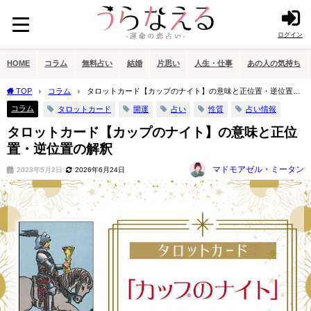
ログイン
HOME
コラム
無料占い
結婚
片思い
人生・仕事
あの人の気持ち
TOP
コラム
タロットカード【カップのナイト】の意味と正位置・逆位置の
解釈
コラム
タロットカード
開運
占い
性質
占い情報
タロットカード【カップのナイト】の意味と正位
置・逆位置の解釈
マドモアゼル・ミータン
2023年5月2日
2026年6月24日