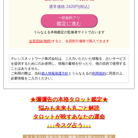
通常価格:2420円(税込)
一部無料アリ
鑑定に進む
うらなえる本格鑑定の監修者サイトで占います
会員登録(無料)
すると、会員割引価格で購入できます
テレシスネットワーク株式会社は、ご入力いただいた情報を、占いサービス
を提供するためにのみ使用し、情報の蓄積を行ったり、他の目的で使用する
ことはありません。
ご利用の際は、当社
個人情報保護方針
とうらなえるの
利用規約
に同意の上、
必要情報をご入力ください。
★彌彌告の本格タロット鑑定★
悩みも未来も丸ごと解読
タロットが映すあなたの運命
↓↓↓今スグ占う↓↓↓