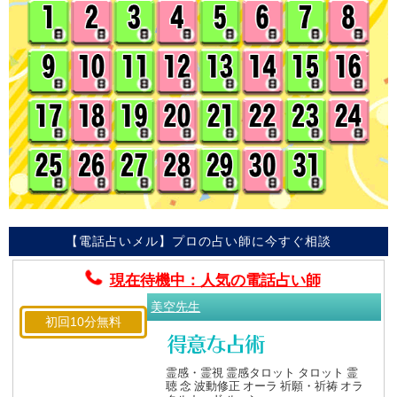
【電話占いメル】プロの占い師に今すぐ相談
現在待機中：人気の電話占い師
美空先生
初回10分無料
霊感・霊視 霊感タロット タロット 霊
聴 念 波動修正 オーラ 祈願・祈祷 オラ