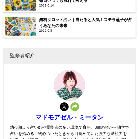
毎日いつでも無料で占える
2021.6.14
無料タロット占い｜当たると人気！ステラ薫子が占
うあなたの未来
2022.9.5
監修者紹介
マドモアゼル・ミータン
幼少期より占い師や霊能者の多い環境で育ち、8歳の頃から独学で
占いを始める。物心ついたときから目覚めていた強力な透視力を