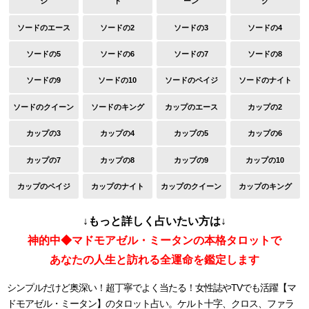
ジ
ト
ーン
グ
ソードのエース
ソードの2
ソードの3
ソードの4
ソードの5
ソードの6
ソードの7
ソードの8
ソードの9
ソードの10
ソードのペイジ
ソードのナイト
ソードのクイーン
ソードのキング
カップのエース
カップの2
カップの3
カップの4
カップの5
カップの6
カップの7
カップの8
カップの9
カップの10
カップのペイジ
カップのナイト
カップのクイーン
カップのキング
↓もっと詳しく占いたい方は↓
神的中◆マドモアゼル・ミータンの本格タロットで
あなたの人生と訪れる全運命を鑑定します
シンプルだけど奥深い！超丁寧でよく当たる！女性誌やTVでも活躍【マ
ドモアゼル・ミータン】のタロット占い。ケルト十字、クロス、ファラ