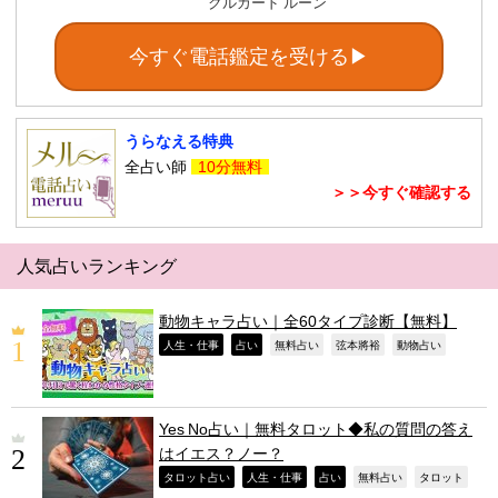
クルカード ルーン
今すぐ電話鑑定を受ける▶
うらなえる特典
全占い師
10分無料
＞＞今すぐ確認する
人気占いランキング
動物キャラ占い｜全60タイプ診断【無料】
,
,
,
,
,
人生・仕事
占い
無料占い
弦本將裕
動物占い
Yes No占い｜無料タロット◆私の質問の答え
はイエス？ノー？
,
,
,
,
,
タロット占い
人生・仕事
占い
無料占い
タロット