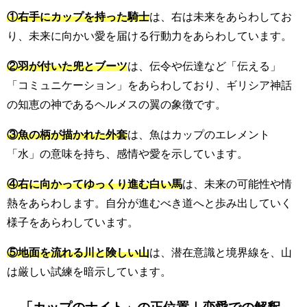
①右手にカップを持った騎士
は、右は未来をあらわしてお
り、未来に向かい愛を届ける行動力をあらわしています。
②羽が付いた兜とブーツ
は、伝令や伝達など「伝える」
「コミュニケーション」をあらわしており、ギリシア神話
の知恵の神であるヘルメスの翼の象徴です。
③魚の柄が描かれた外套
は、魚はカップのエレメント
「水」の意味を持ち、感情や愛を示しています。
④右に向かってゆっくり進む白い馬
は、未来の可能性や情
熱をあらわします。自分が進むべき道へと歩み出していく
様子をあらわしています。
⑤地面を流れる川と険しい山
は、潜在意識と境界線を、山
は厳しい試練を暗示しています。