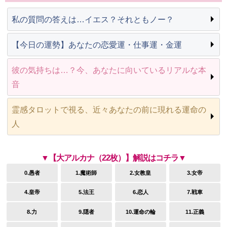
私の質問の答えは…イエス？それともノー？
【今日の運勢】あなたの恋愛運・仕事運・金運
彼の気持ちは…？今、あなたに向いているリアルな本
音
霊感タロットで視る、近々あなたの前に現れる運命の
人
▼【大アルカナ（22枚）】解説はコチラ▼
0.愚者
1.魔術師
2.女教皇
3.女帝
4.皇帝
5.法王
6.恋人
7.戦車
8.力
9.隠者
10.運命の輪
11.正義