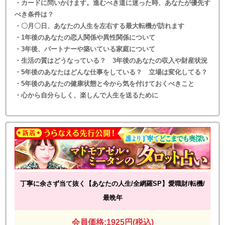
・カードに問いかけます。進むべき道に迷った時、あなたが優先す
べき条件は？
・〇月〇日、あなたの人生を左右する最大転機が訪れます
・1年後のあなたの恋人関係や異性関係について
・3年後、パートナーや築いている家庭について
・生活の質はどうなっている？ 3年後のあなたの収入や財産状況
・5年後のあなたはどんな仕事をしている？ 立場は変化してる？
・5年後のあなたの健康状態と今から気を付けておくべきこと
・心から自分らしく、楽しんで人生を送るために
丁寧に余さず当て抜く【あなたの人生/全網羅SP】愛職財/転機/
最晩年
会員価格:1925円(税込)