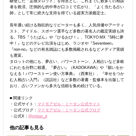
駆使した「霊感タロット」を得意とし、これまでに数多くの相談
者を救済。圧倒的な的中率が口コミで広がり、「よく当たる占い
師」として常に絶大な支持を得ている超実力派鑑定士。
長年通い続ける熱狂的なリピーターも多く、人気俳優やアーティ
スト、アイドル、スポーツ選手など多数の著名人の鑑定実績も誇
る。TBS『うたばん』や『ひるおび！』、TOKYO MX『5時に夢
中！』などのテレビ出演をはじめ、ラジオや『Seventeen』
『non-no』などの有名雑誌にも多数掲載されるなどメディア実績
も豊富。
タロットの他にも、夢占い、パワーストーン、人相占いなど多岐
にわたる分野に精通。『夢占い』（KADOKAWA）や『願いをか
なえる！パワーストーン使い方事典』（西東社）、『幸せをつか
む人相占い入門』（説話社）など多数の著書・監修本を出版して
おり、占いファンから多大な信頼を集め続けている。
■ 関連リンク
・公式サイト：
マドモアゼル・ミータン公式サイト
・公式ブログ：
マドモアゼル・ミータン公式ブログ
・公式X：
@miitan_d
他の記事も見る