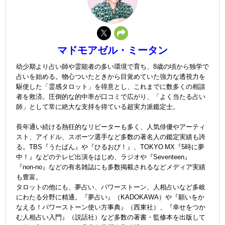
マドモアゼル・ミータン
幼少期より占い師や霊能者の多い環境で育ち、8歳の頃から独学で
占いを始める。物心ついたときから目覚めていた強力な透視力を
駆使した「霊感タロット」を得意とし、これまでに数多くの相談
者を救済。圧倒的な的中率が口コミで広がり、「よく当たる占い
師」として常に絶大な支持を得ている超実力派鑑定士。
長年通い続ける熱狂的なリピーターも多く、人気俳優やアーティ
スト、アイドル、スポーツ選手など多数の著名人の鑑定実績も誇
る。TBS『うたばん』や『ひるおび！』、TOKYO MX『5時に夢
中！』などのテレビ出演をはじめ、ラジオや『Seventeen』
『non-no』などの有名雑誌にも多数掲載されるなどメディア実績
も豊富。
タロットの他にも、夢占い、パワーストーン、人相占いなど多岐
にわたる分野に精通。『夢占い』（KADOKAWA）や『願いをか
なえる！パワーストーン使い方事典』（西東社）、『幸せをつか
む人相占い入門』（説話社）など多数の著書・監修本を出版して