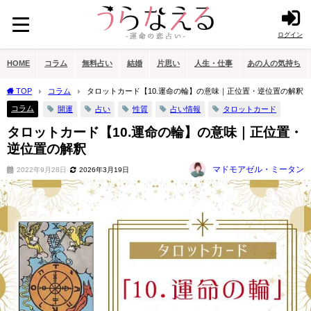
ログイン
HOME
コラム
無料占い
結婚
片思い
人生・仕事
あの人の気持ち
TOP
コラム
タロットカード【10.運命の輪】の意味｜正位置・逆位置の解釈
コラム
開運
占い
性質
占い情報
タロットカード
タロットカード【10.運命の輪】の意味｜正位置・
逆位置の解釈
マドモアゼル・ミータン
2022年9月28日
2026年3月19日