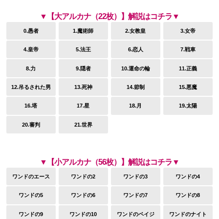
▼【大アルカナ（22枚）】解説はコチラ▼
0.愚者
1.魔術師
2.女教皇
3.女帝
4.皇帝
5.法王
6.恋人
7.戦車
8.力
9.隠者
10.運命の輪
11.正義
12.吊るされた男
13.死神
14.節制
15.悪魔
16.塔
17.星
18.月
19.太陽
20.審判
21.世界
▼【小アルカナ（56枚）】解説はコチラ▼
ワンドのエース
ワンドの2
ワンドの3
ワンドの4
ワンドの5
ワンドの6
ワンドの7
ワンドの8
ワンドの9
ワンドの10
ワンドのペイジ
ワンドのナイト