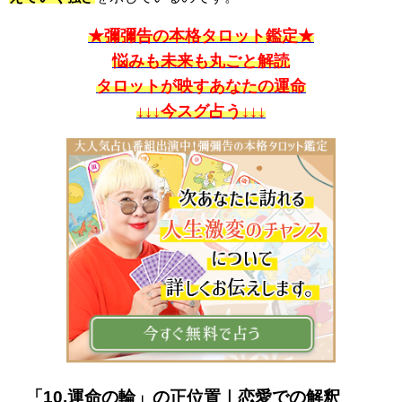
★彌彌告の本格タロット鑑定★
悩みも未来も丸ごと解読
タロットが映すあなたの運命
↓↓↓今スグ占う↓↓↓
「10.運命の輪」の正位置｜恋愛での解釈