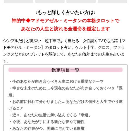
↓もっと詳しく占いたい方は↓
神的中◆マドモアゼル・ミータンの本格タロットで
あなたの人生と訪れる全運命を鑑定します
シンプルだけど奥深い！超丁寧でよく当たる！女性誌やTVでも活躍【マ
ドモアゼル・ミータン】のタロット占い。ケルト十字、クロス、ファラ
ンクスなどのスプレッドを駆使して、あなたの晩年までの人生を占いま
す。
鑑定項目一覧
・今のあなたが向き合うべき人生における重要なテーマ
・幸せな未来のために…今現在のあなたが向き合っておくべき「課
題」
・お名前に触れて分かりました…あなただけの個性と人生でやり遂
げること
・近々、あなたの生活に舞い込んでくる「幸運」
・今後、あなたが手にする新たな夢や可能性
・あなたの存在が今、周囲に与えている影響