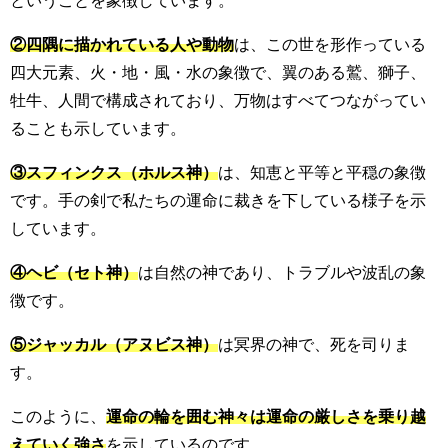
ということを象徴しています。
②四隅に描かれている人や動物
は、この世を形作っている
四大元素、火・地・風・水の象徴で、翼のある鷲、獅子、
牡牛、人間で構成されており、万物はすべてつながってい
ることも示しています。
③スフィンクス（ホルス神）
は、知恵と平等と平穏の象徴
です。手の剣で私たちの運命に裁きを下している様子を示
しています。
④ヘビ（セト神）
は自然の神であり、トラブルや波乱の象
徴です。
⑤ジャッカル（アヌビス神）
は冥界の神で、死を司りま
す。
このように、
運命の輪を囲む神々は運命の厳しさを乗り越
えていく強さ
を示しているのです。