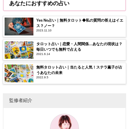
あなたにおすすめの占い
Yes No占い｜無料タロット◆私の質問の答えはイエ
ス？ノー？
2023.11.10
タロット占い｜恋愛・人間関係…あなたの現状は？
毎日いつでも無料で占える
2021.6.14
無料タロット占い｜当たると人気！ステラ薫子が占
うあなたの未来
2022.9.5
監修者紹介