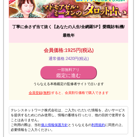
丁寧に余さず当て抜く【あなたの人生/全網羅SP】愛職財/転機/
最晩年
会員価格:1925円(税込)
通常価格:2420円(税込)
一部無料アリ
鑑定に進む
うらなえる本格鑑定の監修者サイトで占います
会員登録(無料)
すると、会員割引価格で購入できます
テレシスネットワーク株式会社は、ご入力いただいた情報を、占いサービス
を提供するためにのみ使用し、情報の蓄積を行ったり、他の目的で使用する
ことはありません。
ご利用の際は、当社
個人情報保護方針
とうらなえるの
利用規約
に同意の上、
必要情報をご入力ください。