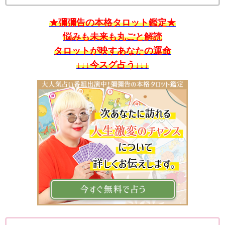
★彌彌告の本格タロット鑑定★
悩みも未来も丸ごと解読
タロットが映すあなたの運命
↓↓↓今スグ占う↓↓↓