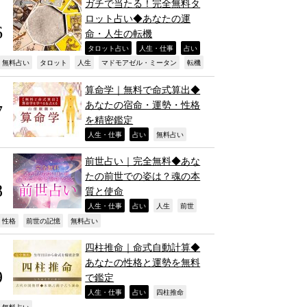
ガチで当たる！完全無料タ
ロット占い◆あなたの運
命・人生の転機
,
,
,
タロット占い
人生・仕事
占い
,
,
,
,
,
無料占い
タロット
人生
マドモアゼル・ミータン
転機
算命学｜無料で命式算出◆
あなたの宿命・運勢・性格
を精密鑑定
,
,
,
人生・仕事
占い
無料占い
前世占い｜完全無料◆あな
たの前世での姿は？魂の本
質と使命
,
,
,
,
人生・仕事
占い
人生
前世
,
,
,
性格
前世の記憶
無料占い
四柱推命｜命式自動計算◆
あなたの性格と運勢を無料
で鑑定
,
,
,
人生・仕事
占い
四柱推命
無料占い