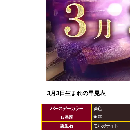
3月3日生まれの早見表
バースデーカラー
鴇色
12星座
魚座
誕生石
モルガナイト