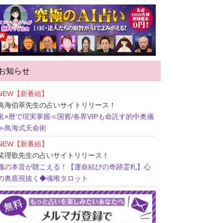
お知らせ
NEW【新番組】
鳥海伯萃先生
の占いサイトリリース！
名×暦で現実掌握≪国賓/各界VIPも命託す的中奥儀
≫鳥海式天命術
NEW【新番組】
笑理歌先生
の占いサイトリリース！
魂の本音が聴こえる！【運命結びの奇跡霊札】心
の奥底視抜く◆魂唯タロット