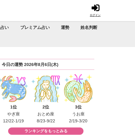
ログイン
性占い
プレミアム占い
運勢
姓名判断
今日の運勢 2026年8月6日(木)
1位
2位
3位
やぎ座
おとめ座
うお座
12/22-1/19
8/23-9/22
2/19-3/20
ランキングをもっとみる