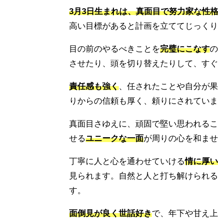
3月3日生まれは、真面目で努力家な性
高い目標があると計画を立ててじっくり
目の前のやるべきことを
完璧にこなす
の
させたり、頭を切り替えたりして、すぐ
責任感も強く
、任されたことや自分が果
りからの信頼も厚く、頼りにされていま
真面目さゆえに、頑固で堅い思われるこ
せる
ユニークな一面
が周りの心を和ませ
丁寧に人と心を通わせていける
情に厚い
見られます。自然と人と打ち解けられる
す。
面倒見が良く世話好き
で、年下や甘え上