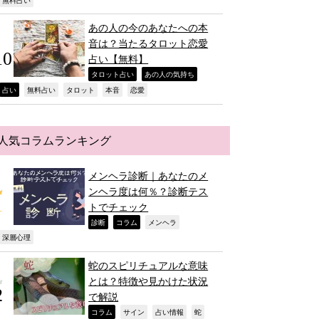
,
あの人の今のあなたへの本
音は？当たるタロット恋愛
占い【無料】
,
,
タロット占い
あの人の気持ち
,
,
,
,
,
占い
無料占い
タロット
本音
恋愛
人気コラムランキング
メンヘラ診断｜あなたのメ
ンヘラ度は何％？診断テス
トでチェック
,
,
,
診断
コラム
メンヘラ
,
深層心理
蛇のスピリチュアルな意味
とは？特徴や見かけた状況
で解説
,
,
,
,
コラム
サイン
占い情報
蛇