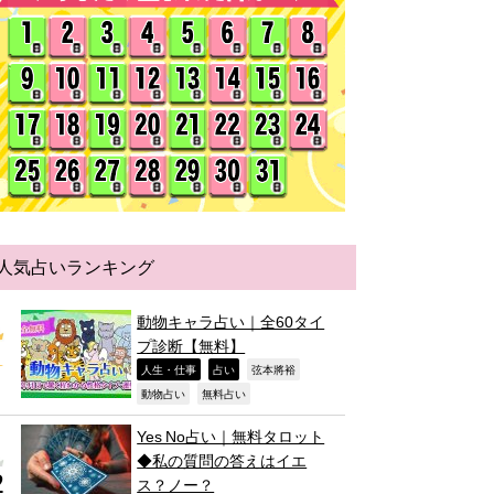
人気占いランキング
動物キャラ占い｜全60タイ
プ診断【無料】
,
,
,
人生・仕事
占い
弦本將裕
,
,
動物占い
無料占い
Yes No占い｜無料タロット
◆私の質問の答えはイエ
ス？ノー？