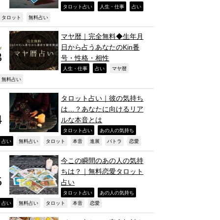
,
,
,
タロット占い
人生・仕事
占い
,
,
タロット
無料占い
マヤ暦｜完全無料◆生年月
日から占うあなたのKin番
号・性格・相性
,
,
,
人生・仕事
占い
マヤ暦
,
無料占い
タロット占い｜彼の気持ち
は…？あなたに向けるリア
ルな本音とは
,
,
タロット占い
あの人の気持ち
,
,
,
,
,
,
,
占い
無料占い
タロット
本音
進展
パトラ
恋愛
今この瞬間のあの人の気持
ちは？｜無料恋愛タロット
占い
,
,
タロット占い
あの人の気持ち
,
,
,
,
,
占い
無料占い
タロット
本音
恋愛