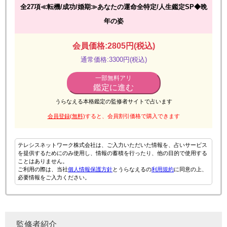
全27項≪転機/成功/婚期≫あなたの運命全特定/人生鑑定SP◆晩
年の姿
会員価格:2805円(税込)
通常価格:3300円(税込)
一部無料アリ
鑑定に進む
うらなえる本格鑑定の監修者サイトで占います
会員登録(無料)
すると、会員割引価格で購入できます
テレシスネットワーク株式会社は、ご入力いただいた情報を、占いサービス
を提供するためにのみ使用し、情報の蓄積を行ったり、他の目的で使用する
ことはありません。
ご利用の際は、当社
個人情報保護方針
とうらなえるの
利用規約
に同意の上、
必要情報をご入力ください。
監修者紹介