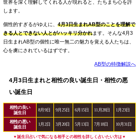
世界を深く理解してくれる人が現れると、たちまち心を許
します。
個性的すぎるがゆえに、
4月3日生まれAB型のことを理解で
きる人とできない人とがハッキリ分かれ
ます。そんな4月3
日生まれAB型の個性に唯一無二の魅力を覚える人たちは、
心を虜にされているはずです。
AB型の特徴解説へ
4月3日生まれと相性の良い誕生日・相性の悪
い誕生日
相性の良い
8月9日
9月25日
6月15日
11月28日
1月23日
誕生日
相性の悪い
1月2日
3月20日
5月13日
7月18日
10月31日
誕生日
▼誕生日占いで気になる相手との相性を詳しく占いたい方は▼