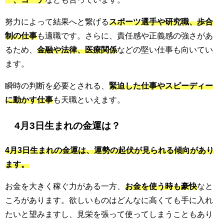
努力によって結果へと繋げる
スポーツ選手や研究職、歩合
制の仕事
も適職です。さらに、責任感や正義感の強さがあ
るため、
金融や法律、医療関係
などの堅い仕事も向いてい
ます。
瞬時の判断を必要とされる、
緊迫した仕事やスピーディー
に動かす仕事
も天職といえます。
4月3日生まれの金運は？
4月3日生まれの金運は、運勢の起伏が見られる傾向があり
ます。
お金を大きく稼ぐ力がある一方、
お金を使う時も豪快
なと
ころがあります。欲しいものはどんなに高くても手に入れ
たいと望みますし、見栄を張って使ってしまうこともあり