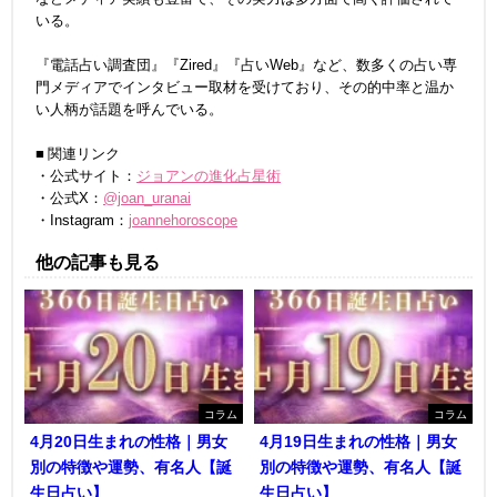
いる。
『電話占い調査団』『Zired』『占いWeb』など、数多くの占い専
門メディアでインタビュー取材を受けており、その的中率と温か
い人柄が話題を呼んでいる。
■ 関連リンク
・公式サイト：
ジョアンの進化占星術
・公式X：
@joan_uranai
・Instagram：
joannehoroscope
他の記事も見る
コラム
コラム
4月20日生まれの性格｜男女
4月19日生まれの性格｜男女
別の特徴や運勢、有名人【誕
別の特徴や運勢、有名人【誕
生日占い】
生日占い】