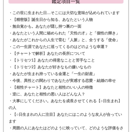
鑑定項目一覧
・この世に生まれた日…そこには大切な意味が込められています
・【精密版】誕生日から知る、あなたという人物
・無自覚かも。あなたが隠し持つ裏の一面
・あなたという人間に秘められた「天性の才」と「個性の輝き」
・あなたがこれからの人生で育む「人脈」と、全うする「使命」
・この一生涯であなたに巡ってくるのはどのような幸運？
・【チャートで解析】あなたの長所について
・【トリセツ1】あなたの得意なことと苦手なこと
・【トリセツ2】あなたが好きなもの嫌いなもの
・あなたが生まれ持っている金運と「一生の財産」
・今後、異性との関わりであなたが実感する恋愛・結婚の幸せ
・【相性チャート】あなたと相性のいい人の特徴
・逆に、あなたと相性の悪い人はどんな人？
・大事にしてください。あなたを成長させてくれる【○日生まれ】
の人
・【○日生まれの人に注目】あなたにはこのような友人が合ってい
ます
・周囲の人にあなたはどのように映っていて、どのような評価をさ