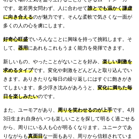
です。老若男女問わず、人に合わせて
誰とでも温かく謙虚
に向き合える
のが魅力です。そんな柔軟で気さくな一面が
多くの人の心を虜にします。
好奇心旺盛
でいろんなことに興味を持って挑戦します。そ
して、
器用
にあれもこれもうまく能力を発揮できます。
新しいもの、やったことがないことを好み、
楽しい刺激を
求めるタイプ
です。変化や刺激をどんどんと取り込んでい
きます。ありきたりな毎日の繰り返しにはすぐに飽きがき
てしまいます。多少浮き沈みがあろうと、
変化に満ちた毎
日を楽しみたい
のです。
また、ユーモアがあり、
周りを笑わせるのが上手
です。4月
3日生まれ自身がいつも楽しいことを探して明るく過ごせる
から、周りにいる人も心が明るくなります。ユニークであ
りながらも
真面目
な一面もあり、周りから信頼されていま