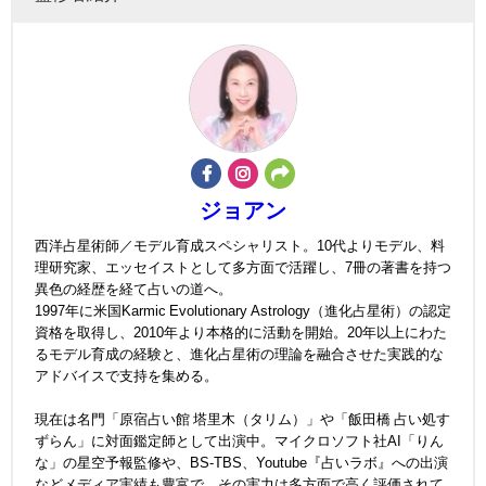
ジョアン
西洋占星術師／モデル育成スペシャリスト。10代よりモデル、料
理研究家、エッセイストとして多方面で活躍し、7冊の著書を持つ
異色の経歴を経て占いの道へ。
1997年に米国Karmic Evolutionary Astrology（進化占星術）の認定
資格を取得し、2010年より本格的に活動を開始。20年以上にわた
るモデル育成の経験と、進化占星術の理論を融合させた実践的な
アドバイスで支持を集める。
現在は名門「原宿占い館 塔里木（タリム）」や「飯田橋 占い処す
ずらん」に対面鑑定師として出演中。マイクロソフト社AI「りん
な」の星空予報監修や、BS-TBS、Youtube『占いラボ』への出演
などメディア実績も豊富で、その実力は多方面で高く評価されて