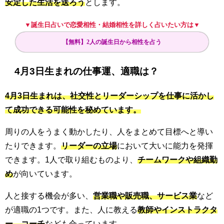
安定した生活を送ろう
とします。
▼誕生日占いで恋愛相性・結婚相性を詳しく占いたい方は▼
【無料】2人の誕生日から相性を占う
4月3日生まれの仕事運、適職は？
4月3日生まれは、社交性とリーダーシップを仕事に活かし
て成功できる可能性を秘めています。
周りの人をうまく動かしたり、人をまとめて目標へと導い
たりできます。
リーダーの立場
において大いに能力を発揮
できます。1人で取り組むものより、
チームワークや組織勤
め
が向いています。
人と接する機会が多い、
営業職や販売職、サービス業
など
が適職の1つです。また、人に教える
教師やインストラクタ
ー、コーチ
なども合っています。