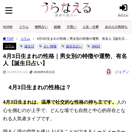
ログイン
HOME
コラム
無料占い
結婚
片思い
人生・仕事
あの人の気持ち
TOP
コラム
4月3日生まれの性格｜男女別の特徴や運勢、有名人【誕生日占
い】
コラム
誕生日
占い情報
誕生日占い
366日
4月3日生まれの性格｜男女別の特徴や運勢、有名
人【誕生日占い】
ジョアン
2026年5月18日
2026年5月21日
4月3日生まれの性格は？
4月3日生まれは、温厚で社交的な性格の持ち主です。
人の
心を掴むのが上手で、どんな場でも自然と中心的存在とな
れる人気者タイプです。
明るく場の空気を盛り上げることができるムードメーカー