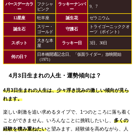
バースデーカラ
フクシャ
ラッキーナンバ
9、7
ー
ピンク
ー
12星座
牡羊座
誕生花
ゼラニウム
スリー・
トライゴーニッククオ
誕生石
守護石
ゴールド
ーツ（ポイント）
大きな本
スポット
ラッキー日
3日、30日
屋
日本橋開通記念日、「仮面ライダー」放映開始
何の日？
（1971）
4月3日生まれの人生・運勢傾向は？
4月3日生まれの人生は、少々浮き沈みの激しい傾向が見ら
れます。
楽しい刺激を追い求めるタイプで、1つのところに落ち着く
ことができません。いろんなことに挑戦したいし、
多くの
経験を積み重ねたい
と望みます。経験値を高めながら、人