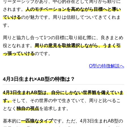
リーダーシップがあり、中心的存在として周りから頼りに
されます。
人のモチベーションを高めながら目標へと導い
ていける
のが魅力です。周りは信頼してついてきてくれま
す。
周りと協力し合って1つの目標に取り組む際に、良きまとめ
役となれます。
周りの意見を取捨選択しながら、うまく引
っ張っていける
のです。
O型の特徴解説へ
4月3日生まれ×AB型の特徴は？
4月3日生まれAB型は、自分にしかない世界観を備えていま
す。
そして、その世界の中で生きていて、周りと比べるこ
となく
独自の視点
を追求します。
基本的に
一匹狼なタイプ
です。ただ、4月3日生まれAB型の