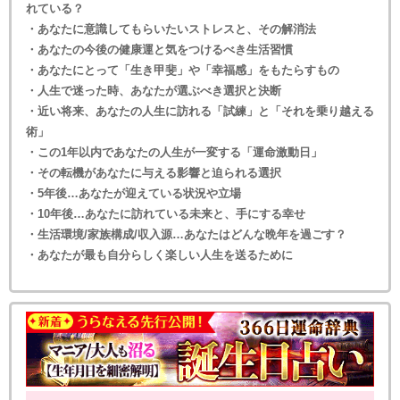
れている？
・あなたに意識してもらいたいストレスと、その解消法
・あなたの今後の健康運と気をつけるべき生活習慣
・あなたにとって「生き甲斐」や「幸福感」をもたらすもの
・人生で迷った時、あなたが選ぶべき選択と決断
・近い将来、あなたの人生に訪れる「試練」と「それを乗り越える
術」
・この1年以内であなたの人生が一変する「運命激動日」
・その転機があなたに与える影響と迫られる選択
・5年後…あなたが迎えている状況や立場
・10年後…あなたに訪れている未来と、手にする幸せ
・生活環境/家族構成/収入源…あなたはどんな晩年を過ごす？
・あなたが最も自分らしく楽しい人生を送るために