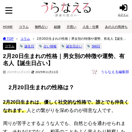
ログイン
HOME
コラム
無料占い
結婚
片思い
人生・仕事
あの人の気持ち
TOP
コラム
2月20日生まれの性格｜男女別の特徴や運勢、有名人【誕生日
占い】
コラム
誕生日
占い情報
誕生日占い
366日
2月20日生まれの性格｜男女別の特徴や運勢、有
名人【誕生日占い】
うらなえる編集部
2025年11月12日
2025年11月11日
2月20日生まれの性格は？
2月20日生まれは、優しく社交的な性格で、誰とでも仲良く
なれます。
人との繋がりを深めるのが得意な人です。
周りが苦手とするような人でも、自然と心を通わせられま
す。それだけでなく、相手のことをよく覚えたり観察した