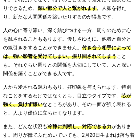
りできるため、
深い部分で人と繋がれます
。人脈を得た
り、新たな人間関係を築いたりするのが得意です。
人の心に寄り添い、深く結びつける一方、周りのために心
を乱されることもあります。優しさゆえに、他者と自分と
の線引きをすることができません。
付き合う相手によって
は、強い影響を受けてしまい、振り回されてしまう
こと
も。それぐらい周りとの関係を大切にしていて、人と深い
関係を築くことができる人です。
人から愛される魅力もあり、好印象を与えられます。特別
なことをするわけではなくとも、目立つタイプです。
芯が
強く、負けず嫌い
なところがあり、その一面が強く表れる
と、人より優位に立ちたくなります。
また、どんな状況も
冷静に判断し、対応できる力
がありま
す。周りが慌てふためいていても、2月20日生まれは落ち着