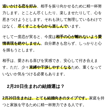
追いかける恋を好み
、相手を振り向かせるために精一杯努
力します。とことん尽くしたり、楽しませたりして、心を
惹きつけようとします。それも決して無理しているわけで
はなく、
尽くすことを心から楽しんで
います。
そして一度恋が実ると、今度は
相手の心が離れないよう愛
情表現を絶やしません
。自分磨きも怠らず、しっかりと心
を掴もうとします。
相手は、愛される喜びを実感でき、安心して付き合えま
す。ただ、少々
束縛や干渉しやすくなる
ため、重くなって
いないか気をつける必要もあります。
2月20日生まれの結婚運は？
2月20日生まれは、とても結婚向きのタイプです。
家庭を持
つと家族を守るために精一杯努力できる人です。