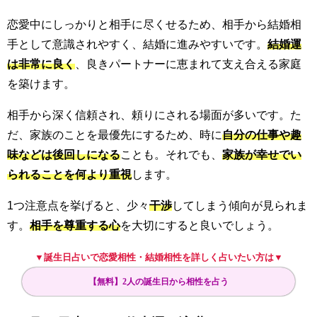
恋愛中にしっかりと相手に尽くせるため、相手から結婚相
手として意識されやすく、結婚に進みやすいです。
結婚運
は非常に良く
、良きパートナーに恵まれて支え合える家庭
を築けます。
相手から深く信頼され、頼りにされる場面が多いです。た
だ、家族のことを最優先にするため、時に
自分の仕事や趣
味などは後回しになる
ことも。それでも、
家族が幸せでい
られることを何より重視
します。
1つ注意点を挙げると、少々
干渉
してしまう傾向が見られま
す。
相手を尊重する心
を大切にすると良いでしょう。
▼誕生日占いで恋愛相性・結婚相性を詳しく占いたい方は▼
【無料】2人の誕生日から相性を占う