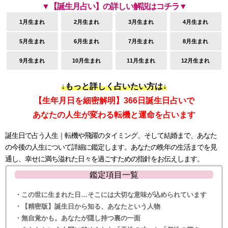
▼【誕生月占い】の詳しい解説はコチラ▼
1月生まれ
2月生まれ
3月生まれ
4月生まれ
5月生まれ
6月生まれ
7月生まれ
8月生まれ
9月生まれ
10月生まれ
11月生まれ
12月生まれ
↓もっと詳しく占いたい方は↓
【生年月日を細密解明】366日誕生日占いで
あなたの人生が変わる転機と運命を占います
誕生日で占う人生｜転機や飛躍のタイミング、そして結婚まで、あなた
の今後の人生について詳細に鑑定します。あなたの晩年の生活までを見
通し、幸せに満ち溢れた日々を過ごすための指針をお伝えします。
鑑定項目一覧
・この世に生まれた日…そこには大切な意味が込められています
・【精密版】誕生日から知る、あなたという人物
・無自覚かも。あなたが隠し持つ裏の一面