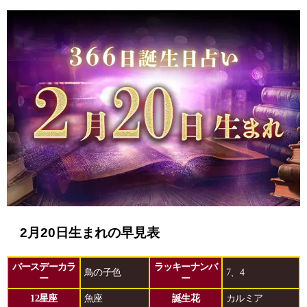
2月20日生まれの早見表
バースデーカラ
ラッキーナンバ
鳥の子色
7、4
ー
ー
12星座
魚座
誕生花
カルミア