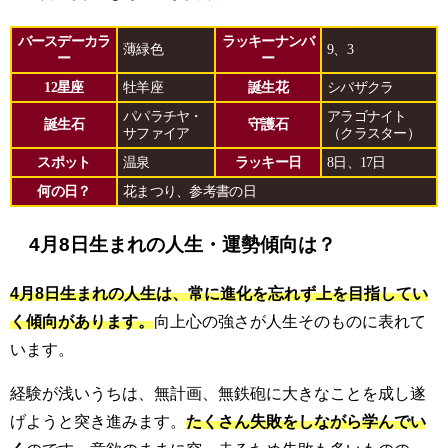
バースデーカラ
ラッキーナンバ
薄緑色
9、3
ー
ー
12星座
牡羊座
誕生花
シバザクラ
パパラチヤ・
アラゴナイト
誕生石
守護石
サファイア
（クラスター）
スポット
温泉
ラッキー日
8日、17日
何の日？
花まつり、参考書の日
4月8日生まれの人生・運勢傾向は？
4月8日生まれの人生は、常に進化を忘れず上を目指してい
く傾向があります。
向上心の強さが人生そのものに表れて
います。
経験が浅いうちは、無計画、無鉄砲に大きなことを成し遂
げようと突き進みます。
たくさん失敗をしながら学んでい