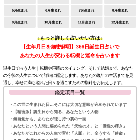
5月生まれ
6月生まれ
7月生まれ
8月生まれ
9月生まれ
10月生まれ
11月生まれ
12月生まれ
↓もっと詳しく占いたい方は↓
【生年月日を細密解明】366日誕生日占いで
あなたの人生が変わる転機と運命を占います
誕生日で占う人生｜転機や飛躍のタイミング、そして結婚まで、あなた
の今後の人生について詳細に鑑定します。あなたの晩年の生活までを見
通し、幸せに満ち溢れた日々を過ごすための指針をお伝えします。
鑑定項目一覧
・この世に生まれた日…そこには大切な意味が込められています
・【精密版】誕生日から知る、あなたという人物
・無自覚かも。あなたが隠し持つ裏の一面
・あなたという人間に秘められた「天性の才」と「個性の輝き」
・あなたがこれからの人生で育む「人脈」と、全うする「使命」