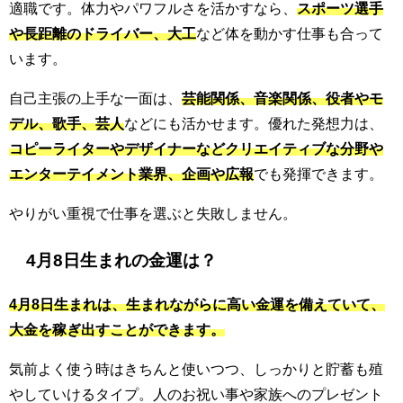
適職です。体力やパワフルさを活かすなら、
スポーツ選手
や長距離のドライバー、大工
など体を動かす仕事も合って
います。
自己主張の上手な一面は、
芸能関係、音楽関係、役者やモ
デル、歌手、芸人
などにも活かせます。優れた発想力は、
コピーライターやデザイナーなどクリエイティブな分野や
エンターテイメント業界、企画や広報
でも発揮できます。
やりがい重視で仕事を選ぶと失敗しません。
4月8日生まれの金運は？
4月8日生まれは、生まれながらに高い金運を備えていて、
大金を稼ぎ出すことができます。
気前よく使う時はきちんと使いつつ、しっかりと貯蓄も殖
やしていけるタイプ。人のお祝い事や家族へのプレゼント