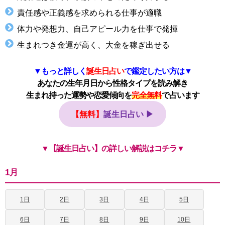
責任感や正義感を求められる仕事が適職
体力や発想力、自己アピール力を仕事で発揮
生まれつき金運が高く、大金を稼ぎ出せる
▼もっと詳しく
誕生日占い
で鑑定したい方は▼
あなたの生年月日から性格タイプを読み解き
生まれ持った運勢や恋愛傾向を
完全無料
で占います
【無料】
誕生日占い ▶
▼【誕生日占い】の詳しい解説はコチラ▼
1月
1日
2日
3日
4日
5日
6日
7日
8日
9日
10日