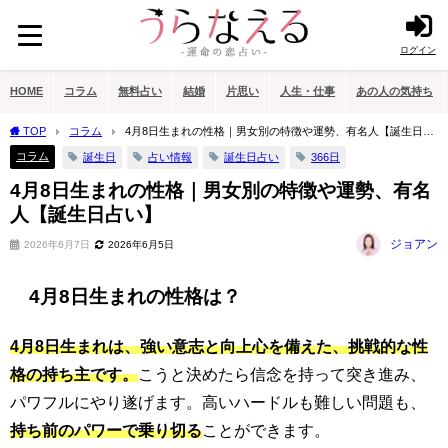
ログイン
HOME
コラム
無料占い
結婚
片思い
人生・仕事
あの人の気持ち
TOP
コラム
4月8日生まれの性格｜男女別の特徴や運勢、有名人【誕生日占
い】
コラム
誕生日
占い情報
誕生日占い
366日
4月8日生まれの性格｜男女別の特徴や運勢、有名
人【誕生日占い】
ジョアン
2026年6月7日
2026年6月5日
4月8日生まれの性格は？
4月8日生まれは、強い意志と向上心を備えた、挑戦的な性
格の持ち主です。
こうと決めたら信念を持って突き進み、
パワフルにやり遂げます。高いハードルも難しい問題も、
持ち前のパワーで乗り切る
ことができます。