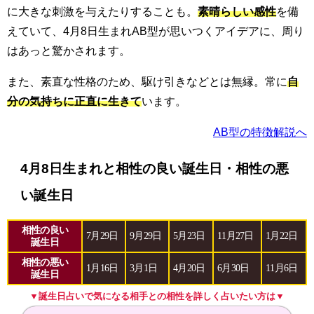
に大きな刺激を与えたりすることも。
素晴らしい感性
を備
えていて、4月8日生まれAB型が思いつくアイデアに、周り
はあっと驚かされます。
また、素直な性格のため、駆け引きなどとは無縁。常に
自
分の気持ちに正直に生きて
います。
AB型の特徴解説へ
4月8日生まれと相性の良い誕生日・相性の悪
い誕生日
相性の良い
7月29日
9月29日
5月23日
11月27日
1月22日
誕生日
相性の悪い
1月16日
3月1日
4月20日
6月30日
11月6日
誕生日
▼誕生日占いで気になる相手との相性を詳しく占いたい方は▼