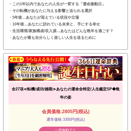
・この1年以内であなたの人生が一変する「運命激動日」
・その転機があなたに与える影響と迫られる選択
・5年後…あなたが迎えている状況や立場
・10年後…あなたに訪れている未来と、手にする幸せ
・生活環境/家族構成/収入源…あなたはどんな晩年を過ごす？
・あなたが最も自分らしく楽しい人生を送るために
全27項≪転機/成功/婚期≫あなたの運命全特定/人生鑑定SP◆晩
年の姿
会員価格:2805円(税込)
通常価格:3300円(税込)
一部無料アリ