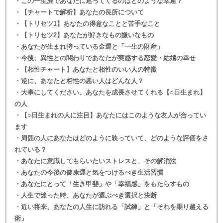
・この一生涯であなたに巡ってくるのはどのような幸運？
・【チャートで解析】あなたの長所について
・【トリセツ1】あなたの得意なことと苦手なこと
・【トリセツ2】あなたが好きなもの嫌いなもの
・あなたが生まれ持っている金運と「一生の財産」
・今後、異性との関わりであなたが実感する恋愛・結婚の幸せ
・【相性チャート】あなたと相性のいい人の特徴
・逆に、あなたと相性の悪い人はどんな人？
・大事にしてください。あなたを成長させてくれる【○日生まれ】
の人
・【○日生まれの人に注目】あなたにはこのような友人が合ってい
ます
・周囲の人にあなたはどのように映っていて、どのような評価をさ
れている？
・あなたに意識してもらいたいストレスと、その解消法
・あなたの今後の健康運と気をつけるべき生活習慣
・あなたにとって「生き甲斐」や「幸福感」をもたらすもの
・人生で迷った時、あなたが選ぶべき選択と決断
・近い将来、あなたの人生に訪れる「試練」と「それを乗り越える
術」