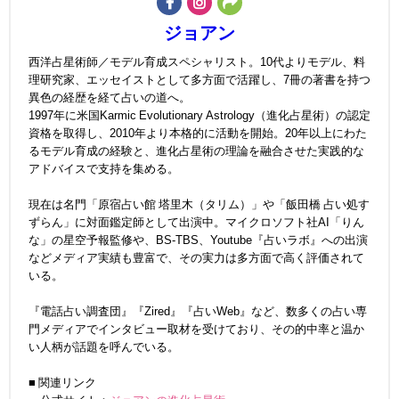
ジョアン
西洋占星術師／モデル育成スペシャリスト。10代よりモデル、料
理研究家、エッセイストとして多方面で活躍し、7冊の著書を持つ
異色の経歴を経て占いの道へ。
1997年に米国Karmic Evolutionary Astrology（進化占星術）の認定
資格を取得し、2010年より本格的に活動を開始。20年以上にわた
るモデル育成の経験と、進化占星術の理論を融合させた実践的な
アドバイスで支持を集める。
現在は名門「原宿占い館 塔里木（タリム）」や「飯田橋 占い処す
ずらん」に対面鑑定師として出演中。マイクロソフト社AI「りん
な」の星空予報監修や、BS-TBS、Youtube『占いラボ』への出演
などメディア実績も豊富で、その実力は多方面で高く評価されて
いる。
『電話占い調査団』『Zired』『占いWeb』など、数多くの占い専
門メディアでインタビュー取材を受けており、その的中率と温か
い人柄が話題を呼んでいる。
■ 関連リンク