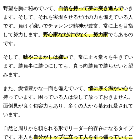
野望を胸に秘めていて、
自信を持って夢に突き進んで
いき
ます。そして、それを実現させるだけの力も備えている人
です。負けず嫌いでチャレンジ精神が豊富、常に上を目指
して努力します。
野心家なだけでなく、努力家
でもあるの
です。
そして、
嘘やごまかしは嫌い
で、常に正々堂々を生きてい
ます。勝負事に勝つにしても、真っ向勝負で勝ちたいと望
みます。
また、愛情豊かな一面も備えていて、
情に厚く温かい心
を
持っています。困っている人は決して放っておきません。
面倒見が良く包容力もあり、多くの人から慕われ愛されて
います。
自然と周りから頼られる形でリーダー的存在になるタイプ
です。本人も
自分がトップに立って人を引っ張っていくこ