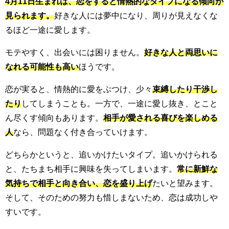
4月11日生まれは、恋をすると情熱的なタイプになる傾向が
見られます。
好きな人には夢中になり、周りが見えなくな
るほど一途に愛します。
モテやすく、出会いには困りません。
好きな人と両思いに
なれる可能性も高い
ほうです。
恋が実ると、情熱的に愛をぶつけ、少々
束縛したり干渉し
たり
してしまうことも。一方で、一途に愛し抜き、とこと
ん尽くす傾向もあります。
相手が愛される喜びを楽しめる
人
なら、問題なく付き合っていけます。
どちらかというと、追いかけたいタイプ。追いかけられる
と、たちまち相手に興味を失ってしまいます。
常に新鮮な
気持ちで相手と向き合い、恋を盛り上げ
たいと望みます。
そして、そのための努力も惜しまないため、恋は成功しや
すいです。