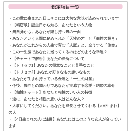
鑑定項目一覧
・この世に生まれた日…そこには大切な意味が込められています
・【精密版】誕生日から知る、あなたという人物
・無自覚かも。あなたが隠し持つ裏の一面
・あなたという人間に秘められた「天性の才」と「個性の輝き」
・あなたがこれからの人生で育む「人脈」と、全うする「使命」
・この一生涯であなたに巡ってくるのはどのような幸運？
・【チャートで解析】あなたの長所について
・【トリセツ1】あなたの得意なことと苦手なこと
・【トリセツ2】あなたが好きなもの嫌いなもの
・あなたが生まれ持っている金運と「一生の財産」
・今後、異性との関わりであなたが実感する恋愛・結婚の幸せ
・【相性チャート】あなたと相性のいい人の特徴
・逆に、あなたと相性の悪い人はどんな人？
・大事にしてください。あなたを成長させてくれる【○日生まれ】
の人
・【○日生まれの人に注目】あなたにはこのような友人が合ってい
ます