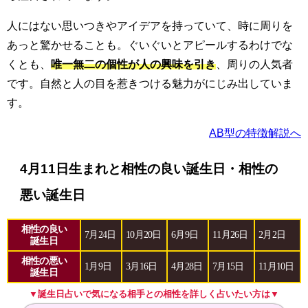
人にはない思いつきやアイデアを持っていて、時に周りを
あっと驚かせることも。ぐいぐいとアピールするわけでな
くとも、
唯一無二の個性が人の興味を引き
、周りの人気者
です。自然と人の目を惹きつける魅力がにじみ出していま
す。
AB型の特徴解説へ
4月11日生まれと相性の良い誕生日・相性の
悪い誕生日
相性の良い
7月24日
10月20日
6月9日
11月26日
2月2日
誕生日
相性の悪い
1月9日
3月16日
4月28日
7月15日
11月10日
誕生日
▼誕生日占いで気になる相手との相性を詳しく占いたい方は▼