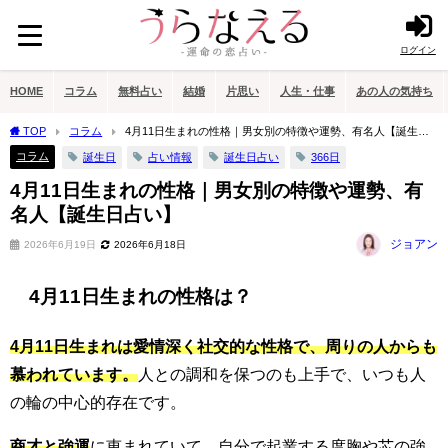
ログイン
HOME
コラム
無料占い
結婚
片思い
人生・仕事
あの人の気持ち
TOP
コラム
4月11日生まれの性格｜男女別の特徴や運勢、有名人【誕生日
占い】
コラム
誕生日
占い情報
誕生日占い
366日
4月11日生まれの性格｜男女別の特徴や運勢、有
名人【誕生日占い】
ジョアン
2026年6月19日
2026年6月18日
4月11日生まれの性格は？
4月11日生まれは愛情深く社交的な性格で、周りの人からも
慕われています。
人との調和を保つのも上手で、いつも人
の輪の中心的存在です。
商才と強運
に恵まれていて、自分で起業する度胸や芯の強