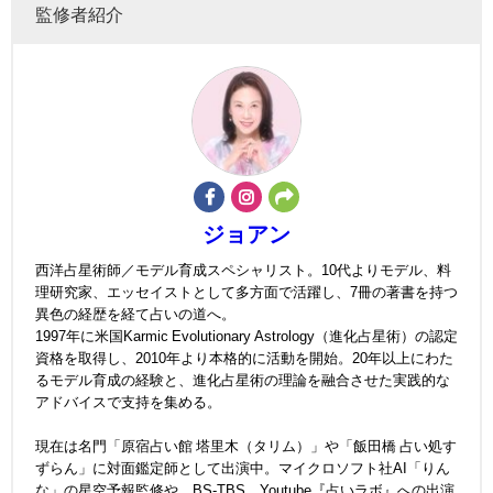
監修者紹介
ジョアン
西洋占星術師／モデル育成スペシャリスト。10代よりモデル、料
理研究家、エッセイストとして多方面で活躍し、7冊の著書を持つ
異色の経歴を経て占いの道へ。
1997年に米国Karmic Evolutionary Astrology（進化占星術）の認定
資格を取得し、2010年より本格的に活動を開始。20年以上にわた
るモデル育成の経験と、進化占星術の理論を融合させた実践的な
アドバイスで支持を集める。
現在は名門「原宿占い館 塔里木（タリム）」や「飯田橋 占い処す
ずらん」に対面鑑定師として出演中。マイクロソフト社AI「りん
な」の星空予報監修や、BS-TBS、Youtube『占いラボ』への出演