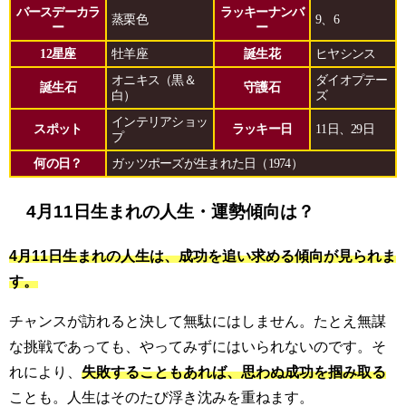
バースデーカラ
ラッキーナンバ
蒸栗色
9、6
ー
ー
12星座
牡羊座
誕生花
ヒヤシンス
オニキス（黒＆
ダイオプテー
誕生石
守護石
白）
ズ
インテリアショッ
スポット
ラッキー日
11日、29日
プ
何の日？
ガッツポーズが生まれた日（1974）
4月11日生まれの人生・運勢傾向は？
4月11日生まれの人生は、成功を追い求める傾向が見られま
す。
チャンスが訪れると決して無駄にはしません。たとえ無謀
な挑戦であっても、やってみずにはいられないのです。そ
れにより、
失敗することもあれば、思わぬ成功を掴み取る
ことも。人生はそのたび浮き沈みを重ねます。