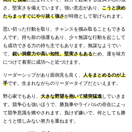
さ、堅実さを備えています。強い意志があり、
こうと決め
たらまっすぐにやり抜く強さ
が特徴として挙げられます。
思い切った行動を取り、チャンスを掴み取ることもできる
人です。持ち前の強運もあり、少々無謀な行動を起こして
も成功できる力の持ち主でもあります。無謀なようでい
て、
鋭い洞察力や高い知性、堅実さもある
ため、運を味方
につけて着実に成功へと近づけます。
リーダーシップがあり面倒見も良く、
人をまとめるのが上
手
です。生まれながらのリーダータイプだといえます。
野心家でもあり、
大きな野望を抱いて猪突猛進
していきま
す。競争心も強いほうで、勝負事やライバルの存在によっ
て競争意識を燃やされます。負けず嫌いで、何としても勝
とうと惜しみない努力を重ねます。