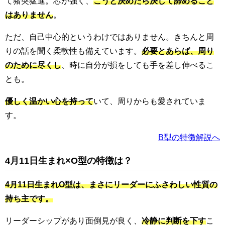
て猪突猛進。芯が強く、
こうと決めたら決して諦めること
はありません
。
ただ、自己中心的というわけではありません。きちんと周
りの話を聞く柔軟性も備えています。
必要とあらば、周り
のために尽くし
、時に自分が損をしても手を差し伸べるこ
とも。
優しく温かい心を持って
いて、周りからも愛されていま
す。
B型の特徴解説へ
4月11日生まれ×O型の特徴は？
4月11日生まれO型は、まさにリーダーにふさわしい性質の
持ち主です。
リーダーシップがあり面倒見が良く、
冷静に判断を下す
こ