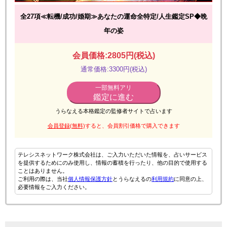
全27項≪転機/成功/婚期≫あなたの運命全特定/人生鑑定SP◆晩
年の姿
会員価格:2805円(税込)
通常価格:3300円(税込)
一部無料アリ
鑑定に進む
うらなえる本格鑑定の監修者サイトで占います
会員登録(無料)
すると、会員割引価格で購入できます
テレシスネットワーク株式会社は、ご入力いただいた情報を、占いサービス
を提供するためにのみ使用し、情報の蓄積を行ったり、他の目的で使用する
ことはありません。
ご利用の際は、当社
個人情報保護方針
とうらなえるの
利用規約
に同意の上、
必要情報をご入力ください。