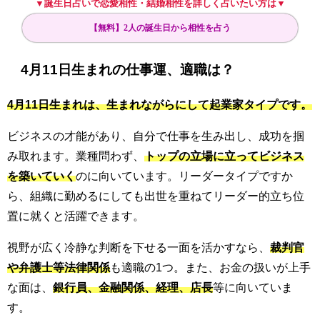
▼誕生日占いで恋愛相性・結婚相性を詳しく占いたい方は▼
【無料】2人の誕生日から相性を占う
4月11日生まれの仕事運、適職は？
4月11日生まれは、生まれながらにして起業家タイプです。
ビジネスの才能があり、自分で仕事を生み出し、成功を掴
み取れます。業種問わず、
トップの立場に立ってビジネス
を築いていく
のに向いています。リーダータイプですか
ら、組織に勤めるにしても出世を重ねてリーダー的立ち位
置に就くと活躍できます。
視野が広く冷静な判断を下せる一面を活かすなら、
裁判官
や弁護士等法律関係
も適職の1つ。また、お金の扱いが上手
な面は、
銀行員、金融関係、経理、店長
等に向いていま
す。