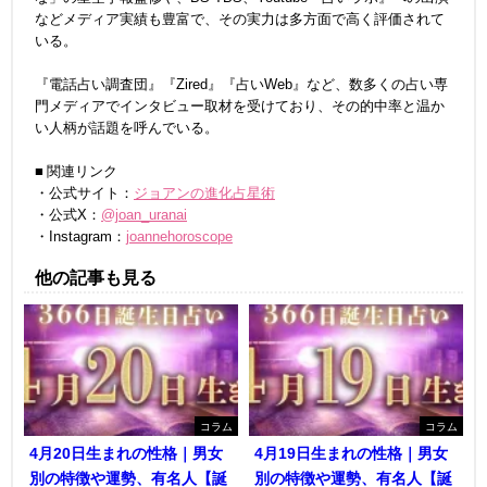
などメディア実績も豊富で、その実力は多方面で高く評価されて
いる。
『電話占い調査団』『Zired』『占いWeb』など、数多くの占い専
門メディアでインタビュー取材を受けており、その的中率と温か
い人柄が話題を呼んでいる。
■ 関連リンク
・公式サイト：
ジョアンの進化占星術
・公式X：
@joan_uranai
・Instagram：
joannehoroscope
他の記事も見る
コラム
コラム
4月20日生まれの性格｜男女
4月19日生まれの性格｜男女
別の特徴や運勢、有名人【誕
別の特徴や運勢、有名人【誕