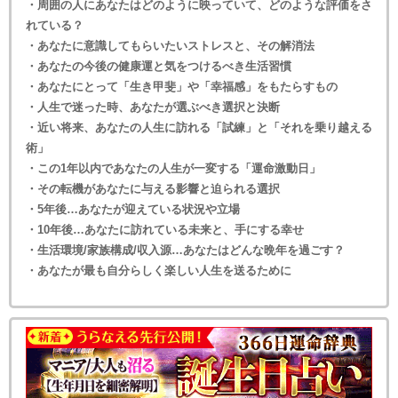
・周囲の人にあなたはどのように映っていて、どのような評価をさ
れている？
・あなたに意識してもらいたいストレスと、その解消法
・あなたの今後の健康運と気をつけるべき生活習慣
・あなたにとって「生き甲斐」や「幸福感」をもたらすもの
・人生で迷った時、あなたが選ぶべき選択と決断
・近い将来、あなたの人生に訪れる「試練」と「それを乗り越える
術」
・この1年以内であなたの人生が一変する「運命激動日」
・その転機があなたに与える影響と迫られる選択
・5年後…あなたが迎えている状況や立場
・10年後…あなたに訪れている未来と、手にする幸せ
・生活環境/家族構成/収入源…あなたはどんな晩年を過ごす？
・あなたが最も自分らしく楽しい人生を送るために