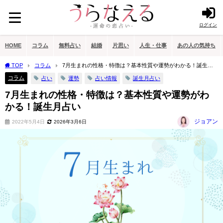
ログイン
HOME
コラム
無料占い
結婚
片思い
人生・仕事
あの人の気持ち
TOP
コラム
7月生まれの性格・特徴は？基本性質や運勢がわかる！誕生月
占い
コラム
占い
運勢
占い情報
誕生月占い
7月生まれの性格・特徴は？基本性質や運勢がわ
かる！誕生月占い
ジョアン
2022年5月4日
2026年3月6日