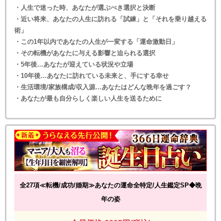
・人生で迷った時、あなたが選ぶべき選択と決断
・近い将来、あなたの人生に訪れる「試練」と「それを乗り越える
術」
・この1年以内であなたの人生が一変する「運命激動日」
・その転機があなたに与える影響と迫られる選択
・5年後…あなたが迎えている状況や立場
・10年後…あなたに訪れている未来と、手にする幸せ
・生活環境/家族構成/収入源…あなたはどんな晩年を過ごす？
・あなたが最も自分らしく楽しい人生を送るために
全27項≪転機/成功/婚期≫あなたの運命全特定/人生鑑定SP◆晩
年の姿