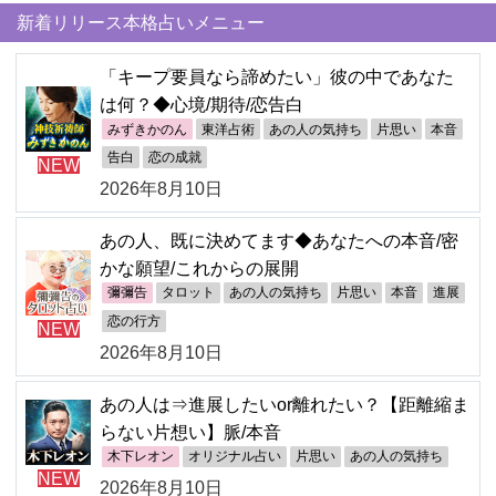
新着リリース本格占いメニュー
「キープ要員なら諦めたい」彼の中であなた
は何？◆心境/期待/恋告白
みずきかのん
東洋占術
あの人の気持ち
片思い
本音
告白
恋の成就
NEW
2026年8月10日
あの人、既に決めてます◆あなたへの本音/密
かな願望/これからの展開
彌彌告
タロット
あの人の気持ち
片思い
本音
進展
恋の行方
NEW
2026年8月10日
あの人は⇒進展したいor離れたい？【距離縮ま
らない片想い】脈/本音
木下レオン
オリジナル占い
片思い
あの人の気持ち
NEW
2026年8月10日