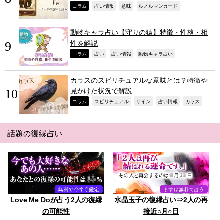
,
,
,
,
コラム
占い情報
意味
ルノルマンカード
動物キャラ占い【守りの猿】特徴・性格・相
性を解説
,
,
,
,
コラム
占い
占い情報
動物キャラ占い
カラスのスピリチュアルな意味とは？特徴や
見かけた状況で解説
,
,
,
,
,
コラム
スピリチュアル
サイン
占い情報
カラス
話題の復縁占い
Love Me Doが占う2人の復縁
水晶玉子の復縁占い⇒2人の再
の可能性
接近○月○日