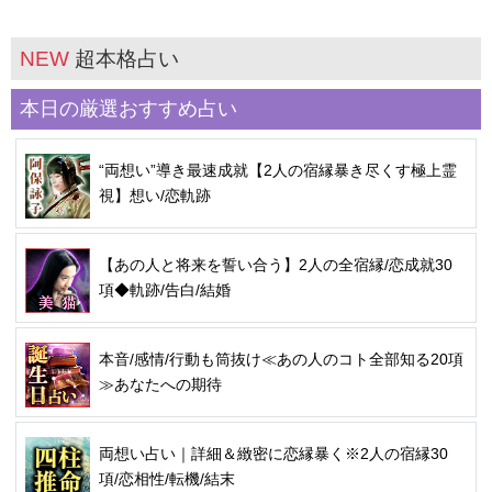
NEW
超本格占い
本日の厳選おすすめ占い
“両想い”導き最速成就【2人の宿縁暴き尽くす極上霊
視】想い/恋軌跡
【あの人と将来を誓い合う】2人の全宿縁/恋成就30
項◆軌跡/告白/結婚
本音/感情/行動も筒抜け≪あの人のコト全部知る20項
≫あなたへの期待
両想い占い｜詳細＆緻密に恋縁暴く※2人の宿縁30
項/恋相性/転機/結末