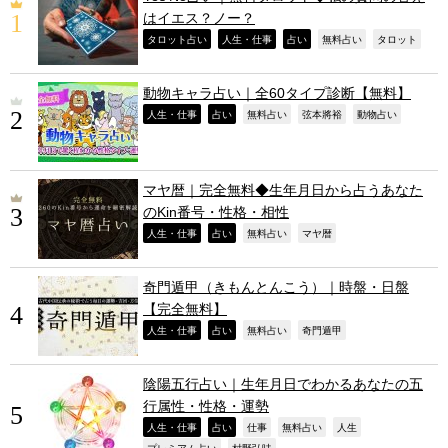
はイエス？ノー？
,
,
,
,
,
タロット占い
人生・仕事
占い
無料占い
タロット
動物キャラ占い｜全60タイプ診断【無料】
,
,
,
,
,
人生・仕事
占い
無料占い
弦本將裕
動物占い
マヤ暦｜完全無料◆生年月日から占うあなた
のKin番号・性格・相性
,
,
,
,
人生・仕事
占い
無料占い
マヤ暦
奇門遁甲（きもんとんこう）｜時盤・日盤
【完全無料】
,
,
,
,
人生・仕事
占い
無料占い
奇門遁甲
陰陽五行占い｜生年月日でわかるあなたの五
行属性・性格・運勢
,
,
,
,
,
人生・仕事
占い
仕事
無料占い
人生