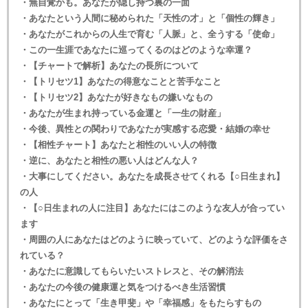
・無自覚かも。あなたが隠し持つ裏の一面
・あなたという人間に秘められた「天性の才」と「個性の輝き」
・あなたがこれからの人生で育む「人脈」と、全うする「使命」
・この一生涯であなたに巡ってくるのはどのような幸運？
・【チャートで解析】あなたの長所について
・【トリセツ1】あなたの得意なことと苦手なこと
・【トリセツ2】あなたが好きなもの嫌いなもの
・あなたが生まれ持っている金運と「一生の財産」
・今後、異性との関わりであなたが実感する恋愛・結婚の幸せ
・【相性チャート】あなたと相性のいい人の特徴
・逆に、あなたと相性の悪い人はどんな人？
・大事にしてください。あなたを成長させてくれる【○日生まれ】
の人
・【○日生まれの人に注目】あなたにはこのような友人が合ってい
ます
・周囲の人にあなたはどのように映っていて、どのような評価をさ
れている？
・あなたに意識してもらいたいストレスと、その解消法
・あなたの今後の健康運と気をつけるべき生活習慣
・あなたにとって「生き甲斐」や「幸福感」をもたらすもの