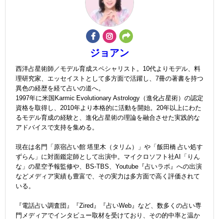
ジョアン
西洋占星術師／モデル育成スペシャリスト。10代よりモデル、料
理研究家、エッセイストとして多方面で活躍し、7冊の著書を持つ
異色の経歴を経て占いの道へ。
1997年に米国Karmic Evolutionary Astrology（進化占星術）の認定
資格を取得し、2010年より本格的に活動を開始。20年以上にわた
るモデル育成の経験と、進化占星術の理論を融合させた実践的な
アドバイスで支持を集める。
現在は名門「原宿占い館 塔里木（タリム）」や「飯田橋 占い処す
ずらん」に対面鑑定師として出演中。マイクロソフト社AI「りん
な」の星空予報監修や、BS-TBS、Youtube『占いラボ』への出演
などメディア実績も豊富で、その実力は多方面で高く評価されて
いる。
『電話占い調査団』『Zired』『占いWeb』など、数多くの占い専
門メディアでインタビュー取材を受けており、その的中率と温か