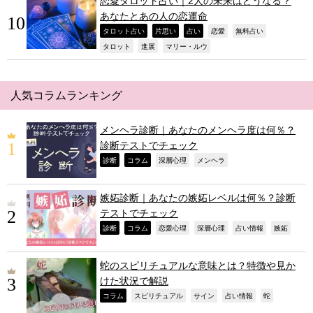
恋愛タロット占い｜2人の未来はどうなる？
あなたとあの人の恋運命
,
,
,
,
,
タロット占い
片思い
占い
恋愛
無料占い
,
,
,
タロット
進展
マリー・ルウ
人気コラムランキング
メンヘラ診断｜あなたのメンヘラ度は何％？
診断テストでチェック
,
,
,
,
診断
コラム
深層心理
メンヘラ
嫉妬診断｜あなたの嫉妬レベルは何％？診断
テストでチェック
,
,
,
,
,
,
診断
コラム
恋愛心理
深層心理
占い情報
嫉妬
蛇のスピリチュアルな意味とは？特徴や見か
けた状況で解説
,
,
,
,
,
コラム
スピリチュアル
サイン
占い情報
蛇