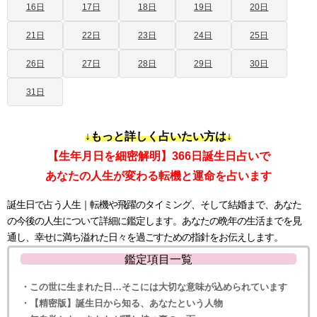
16日
17日
18日
19日
20日
21日
22日
23日
24日
25日
26日
27日
28日
29日
30日
31日
↓もっと詳しく占いたい方は↓
【生年月日を細密解明】366日誕生日占いで
あなたの人生が変わる転機と運命を占います
誕生日で占う人生｜転機や飛躍のタイミング、そして結婚まで、あなた
の今後の人生について詳細に鑑定します。あなたの晩年の生活までを見
通し、幸せに満ち溢れた日々を過ごすための指針をお伝えします。
鑑定項目一覧
・この世に生まれた日…そこには大切な意味が込められています
・【精密版】誕生日から知る、あなたという人物