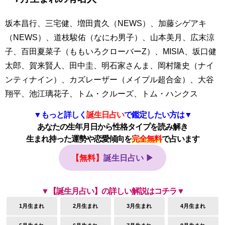
坂本昌行、三宅健、増田貴久（NEWS）、加藤シゲアキ
（NEWS）、道枝駿佑（なにわ男子）、山本美月、広末涼
子、百田夏菜子（ももいろクローバーZ）、MISIA、坂口健
太郎、賀来賢人、田中圭、明石家さんま、岡村隆史（ナイ
ンティナイン）、カズレーザー（メイプル超合金）、大谷
翔平、池江璃花子、トム・クルーズ、トム・ハンクス
▼もっと詳しく
誕生日占い
で鑑定したい方は▼
あなたの生年月日から性格タイプを読み解き
生まれ持った運勢や恋愛傾向を
完全無料
で占います
【無料】
誕生日占い ▶
▼【誕生月占い】の詳しい解説はコチラ▼
1月生まれ
2月生まれ
3月生まれ
4月生まれ