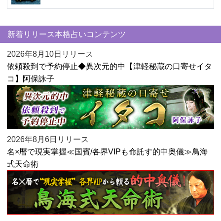
新着リリース本格占いコンテンツ
2026年8月10日リリース
依頼殺到で予約停止◆異次元的中【津軽秘蔵の口寄せイタ
コ】阿保詠子
2026年8月6日リリース
名×暦で現実掌握≪国賓/各界VIPも命託す的中奥儀≫鳥海
式天命術