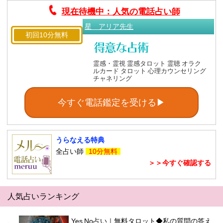
現在待機中：人気の電話占い師
星 アリア先生
初回10分無料
霊感・霊視 霊感タロット 霊聴 オラク
ルカード タロット 心理カウンセリング
チャネリング
今すぐ電話鑑定を受ける▶
うらなえる特典
全占い師
10分無料
＞＞今すぐ確認する
人気占いランキング
Yes No占い｜無料タロット◆私の質問の答え