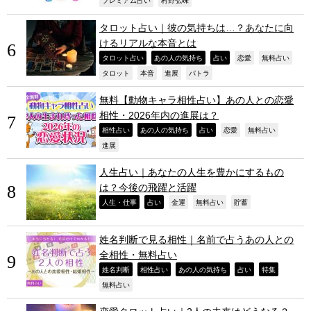
,
,
プレミアム占い
村野弘味
タロット占い｜彼の気持ちは…？あなたに向
けるリアルな本音とは
,
,
,
,
,
タロット占い
あの人の気持ち
占い
恋愛
無料占い
,
,
,
,
タロット
本音
進展
パトラ
無料【動物キャラ相性占い】あの人との恋愛
相性・2026年内の進展は？
,
,
,
,
,
相性占い
あの人の気持ち
占い
恋愛
無料占い
,
進展
人生占い｜あなたの人生を豊かにするもの
は？今後の飛躍と活躍
,
,
,
,
,
人生・仕事
占い
金運
無料占い
貯蓄
姓名判断で見る相性｜名前で占うあの人との
全相性・無料占い
,
,
,
,
,
姓名判断
相性占い
あの人の気持ち
占い
特集
,
無料占い