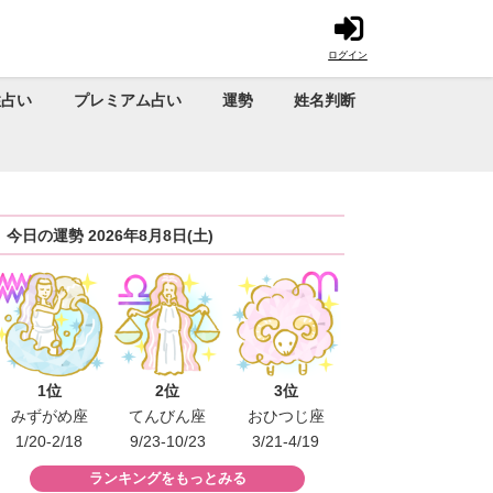
ログイン
性占い
プレミアム占い
運勢
姓名判断
今日の運勢 2026年8月8日(土)
1位
2位
3位
みずがめ座
てんびん座
おひつじ座
1/20-2/18
9/23-10/23
3/21-4/19
ランキングをもっとみる