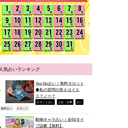
人気占いランキング
Yes No占い｜無料タロット
◆私の質問の答えはイエ
ス？ノー？
,
,
,
タロット占い
人生・仕事
占い
,
,
無料占い
タロット
動物キャラ占い｜全60タイ
プ診断【無料】