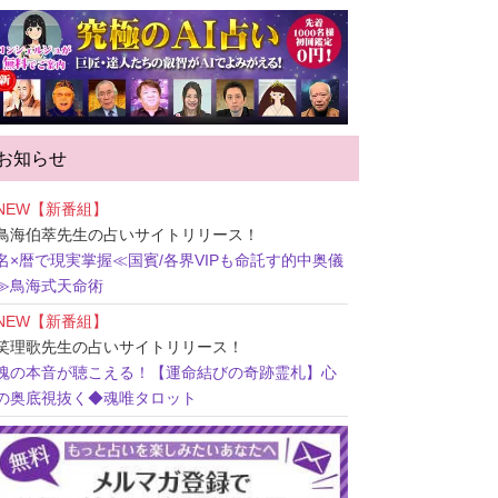
お知らせ
NEW【新番組】
鳥海伯萃先生
の占いサイトリリース！
名×暦で現実掌握≪国賓/各界VIPも命託す的中奥儀
≫鳥海式天命術
NEW【新番組】
笑理歌先生
の占いサイトリリース！
魂の本音が聴こえる！【運命結びの奇跡霊札】心
の奥底視抜く◆魂唯タロット