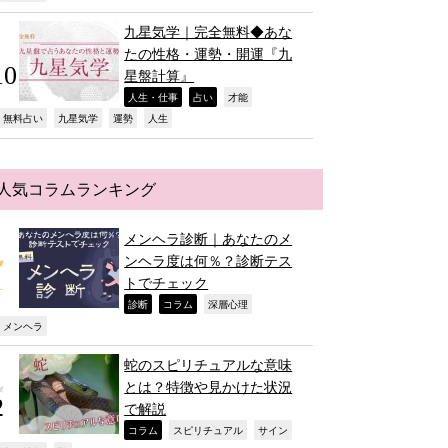
九星気学｜完全無料◆あな
たの性格・運勢・開運『九
星盤計算』
,
,
,
人生・仕事
占い
才能
,
,
,
,
無料占い
九星気学
運勢
人生
人気コラムランキング
メンヘラ診断｜あなたのメ
ンヘラ度は何％？診断テス
トでチェック
,
,
,
診断
コラム
深層心理
,
メンヘラ
蛇のスピリチュアルな意味
とは？特徴や見かけた状況
で解説
,
,
,
コラム
スピリチュアル
サイン