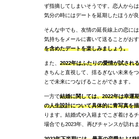
ず指摘してしまいそうです。恋人からは
気分の時にはデートを延期したほうが良
そんな中でも、友情の延長線上の恋には
気持ちをメールに書いて送ることがおす
を含めたデートを楽しみましょう。
また、
2022年はふたりの愛情が試され
きちんと直視して、揺るぎない未来をつ
とで未来につなげることができます。
一方で
結婚に関しては、2022年は幸
の人生設計について具体的に青写真を描
ります。結婚式や入籍までこぎ着けるチ
場合でも2023年、再びチャンスが訪れ
2022年下半期には、最高の恋愛および