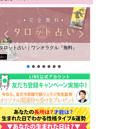
タロット占い｜ワンオラクル『無料』
占い