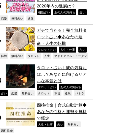
2026年内の進展は？
,
,
,
相性占い
あの人の気持ち
占い
,
,
,
恋愛
無料占い
進展
ガチで当たる！完全無料タ
ロット占い◆あなたの運
命・人生の転機
,
,
,
タロット占い
人生・仕事
占い
,
,
,
,
,
転機
無料占い
タロット
人生
マドモアゼル・ミータン
タロット占い｜彼の気持ち
は…？あなたに向けるリア
ルな本音とは
,
,
タロット占い
あの人の気持ち
,
,
,
,
,
,
,
占い
恋愛
無料占い
タロット
本音
進展
パトラ
四柱推命｜命式自動計算◆
あなたの性格と運勢を無料
で鑑定
,
,
,
人生・仕事
占い
無料占い
,
四柱推命