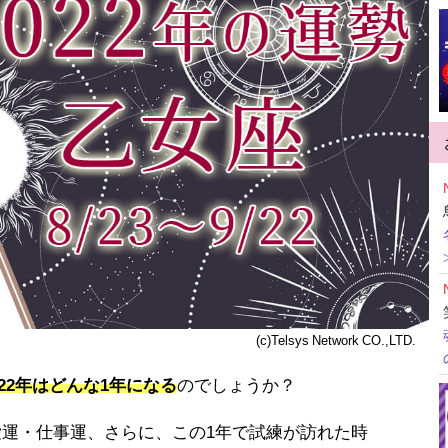
(c)Telsys Network CO.,LTD.
022年はどんな1年になる
のでしょうか？
愛運・仕事運、さらに、この1年で試練が訪れた時