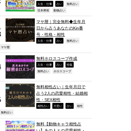
,
,
,
人生・仕事
占い
無料占い
,
,
弦本將裕
動物占い
マヤ暦｜完全無料◆生年月
日から占うあなたのKin番
号・性格・相性
,
,
,
人生・仕事
占い
無料占い
,
マヤ暦
無料ホロスコープ作成
,
,
,
人生・仕事
占い
特集
,
,
無料占い
ホロスコープ
無料相性占い｜生年月日で
占う2人の恋愛相性・結婚相
性・SEX相性
,
,
,
,
相性占い
片思い
占い
相性
,
無料占い
無料【動物キャラ相性占
い】あの人との恋愛相性・