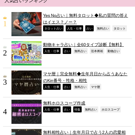
人気占いランキング
Yes No占い｜無料タロット◆私の質問の答え
はイエス？ノー？
,
,
,
,
,
タロット占い
人生・仕事
占い
無料占い
タロット
動物キャラ占い｜全60タイプ診断【無料】
,
,
,
,
,
人生・仕事
占い
無料占い
弦本將裕
動物占い
マヤ暦｜完全無料◆生年月日から占うあなた
のKin番号・性格・相性
,
,
,
,
人生・仕事
占い
無料占い
マヤ暦
無料ホロスコープ作成
,
,
,
,
,
人生・仕事
占い
特集
無料占い
ホロスコープ
無料相性占い｜生年月日で占う2人の恋愛相