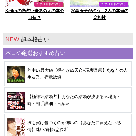
Keikoの恋占い◆あの人の本心
水晶玉子が占う、2人の本当の
は何？
恋相性
NEW
超本格占い
本日の厳選おすすめ占い
的中Lv最大値【揺るがぬ天命×現実暴露】あなたの人
生＆業、宿縁総録
【極詳細結婚占】あなたの結婚が決まる≪場所・
時・相手詳細・言葉≫
彼も実は傷つくのが怖いの【あなたに言えない感
情】迷い/覚悟/恋決断