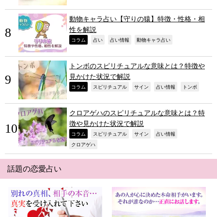
動物キャラ占い【守りの猿】特徴・性格・相
性を解説
,
,
,
,
コラム
占い
占い情報
動物キャラ占い
トンボのスピリチュアルな意味とは？特徴や
見かけた状況で解説
,
,
,
,
,
コラム
スピリチュアル
サイン
占い情報
トンボ
クロアゲハのスピリチュアルな意味とは？特
徴や見かけた状況で解説
,
,
,
,
コラム
スピリチュアル
サイン
占い情報
,
クロアゲハ
話題の恋愛占い