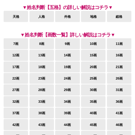
▼姓名判断【五格】の詳しい解説はコチラ▼
天格
人格
外格
地格
総格
▼姓名判断【画数一覧】詳しい解説はコチラ▼
7画
8画
9画
10画
11画
12画
13画
14画
15画
16画
17画
18画
19画
20画
21画
22画
23画
24画
25画
26画
27画
28画
29画
30画
31画
32画
33画
34画
35画
36画
37画
38画
39画
40画
41画
42画
43画
44画
45画
46画