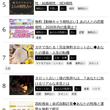
性・結婚相性・SEX相性
,
,
,
,
,
相性占い
片思い
占い
相性
無料占い
無料【動物キャラ相性占い】あの人との恋愛
相性・2026年内の進展は？
,
,
,
,
,
相性占い
あの人の気持ち
占い
恋愛
無料占い
,
進展
ガチで当たる！完全無料タロット占い◆あな
たの運命・人生の転機
,
,
,
タロット占い
人生・仕事
占い
,
,
,
,
マドモアゼル・ミータン
転機
無料占い
タロット
,
人生
タロット占い｜彼の気持ちは…？あなたに向
けるリアルな本音とは
,
,
,
,
,
タロット占い
あの人の気持ち
占い
進展
パトラ
,
,
,
,
恋愛
無料占い
タロット
本音
四柱推命｜命式自動計算◆あなたの性格と運
勢を無料で鑑定