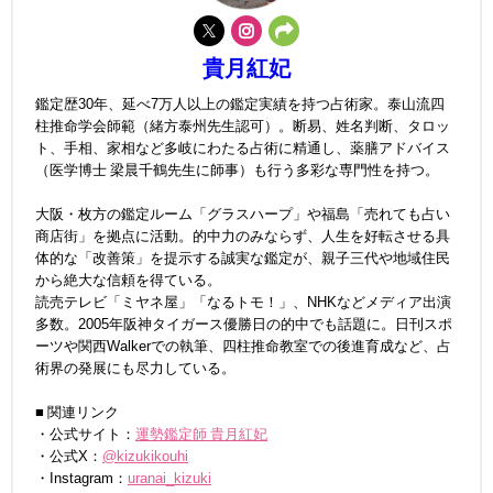
貴月紅妃
鑑定歴30年、延べ7万人以上の鑑定実績を持つ占術家。泰山流四
柱推命学会師範（緒方泰州先生認可）。断易、姓名判断、タロッ
ト、手相、家相など多岐にわたる占術に精通し、薬膳アドバイス
（医学博士 梁晨千鶴先生に師事）も行う多彩な専門性を持つ。
大阪・枚方の鑑定ルーム「グラスハープ」や福島「売れても占い
商店街」を拠点に活動。的中力のみならず、人生を好転させる具
体的な「改善策」を提示する誠実な鑑定が、親子三代や地域住民
から絶大な信頼を得ている。
読売テレビ「ミヤネ屋」「なるトモ！」、NHKなどメディア出演
多数。2005年阪神タイガース優勝日の的中でも話題に。日刊スポ
ーツや関西Walkerでの執筆、四柱推命教室での後進育成など、占
術界の発展にも尽力している。
■ 関連リンク
・公式サイト：
運勢鑑定師 貴月紅妃
・公式X：
@kizukikouhi
・Instagram：
uranai_kizuki