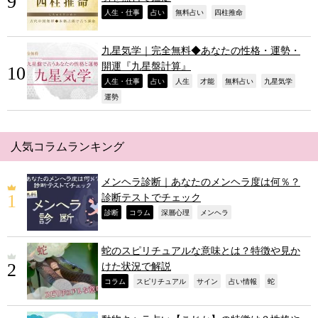
,
,
,
,
人生・仕事
占い
無料占い
四柱推命
九星気学｜完全無料◆あなたの性格・運勢・
開運『九星盤計算』
,
,
,
,
,
,
人生・仕事
占い
人生
才能
無料占い
九星気学
,
運勢
人気コラムランキング
メンヘラ診断｜あなたのメンヘラ度は何％？
診断テストでチェック
,
,
,
,
診断
コラム
深層心理
メンヘラ
蛇のスピリチュアルな意味とは？特徴や見か
けた状況で解説
,
,
,
,
,
コラム
スピリチュアル
サイン
占い情報
蛇