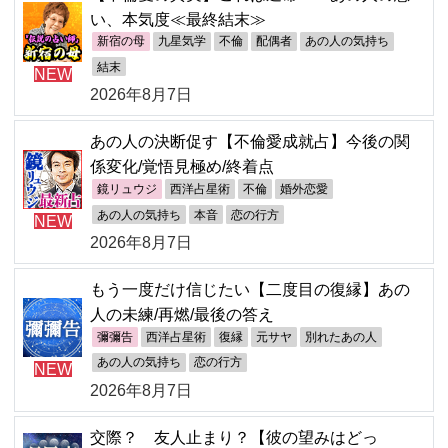
い、本気度≪最終結末≫
新宿の母
九星気学
不倫
配偶者
あの人の気持ち
結末
NEW
2026年8月7日
あの人の決断促す【不倫愛成就占】今後の関
係変化/覚悟見極め/終着点
鏡リュウジ
西洋占星術
不倫
婚外恋愛
あの人の気持ち
本音
恋の行方
NEW
2026年8月7日
もう一度だけ信じたい【二度目の復縁】あの
人の未練/再燃/最後の答え
彌彌告
西洋占星術
復縁
元サヤ
別れたあの人
あの人の気持ち
恋の行方
NEW
2026年8月7日
交際？ 友人止まり？【彼の望みはどっ