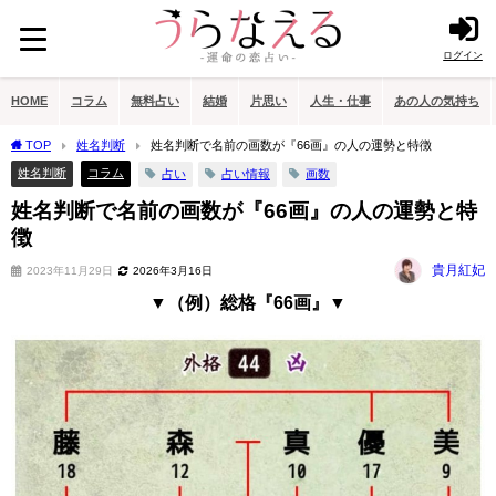
ログイン
HOME
コラム
無料占い
結婚
片思い
人生・仕事
あの人の気持ち
TOP
姓名判断
姓名判断で名前の画数が『66画』の人の運勢と特徴
姓名判断
コラム
占い
占い情報
画数
姓名判断で名前の画数が『66画』の人の運勢と特
徴
貴月紅妃
2023年11月29日
2026年3月16日
▼（例）総格『66画』▼