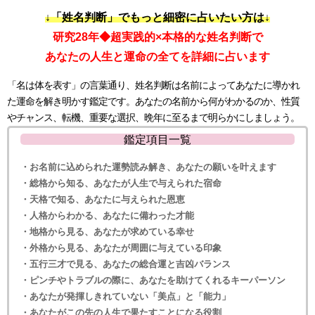
↓「姓名判断」でもっと細密に占いたい方は↓
研究28年◆超実践的×本格的な姓名判断で
あなたの人生と運命の全てを詳細に占います
「名は体を表す」の言葉通り、姓名判断は名前によってあなたに導かれ
た運命を解き明かす鑑定です。あなたの名前から何がわかるのか、性質
やチャンス、転機、重要な選択、晩年に至るまで明らかにしましょう。
鑑定項目一覧
・お名前に込められた運勢読み解き、あなたの願いを叶えます
・総格から知る、あなたが人生で与えられた宿命
・天格で知る、あなたに与えられた恩恵
・人格からわかる、あなたに備わった才能
・地格から見る、あなたが求めている幸せ
・外格から見る、あなたが周囲に与えている印象
・五行三才で見る、あなたの総合運と吉凶バランス
・ピンチやトラブルの際に、あなたを助けてくれるキーパーソン
・あなたが発揮しきれていない「美点」と「能力」
・あなたがこの先の人生で果たすことになる役割