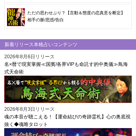
ただの思わせぶり？【言動＆態度の恋真意を断定】
相手の脈/思惑/告白
新着リリース本格占いコンテンツ
2026年8月6日リリース
名×暦で現実掌握≪国賓/各界VIPも命託す的中奥儀≫鳥海
式天命術
2026年8月3日リリース
魂の本音が聴こえる！【運命結びの奇跡霊札】心の奥底視
抜く◆魂唯タロット