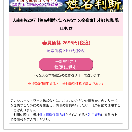
人生好転25項【姓名判断で知るあなたの全宿命】才能/転機/愛/
仕事/財
会員価格:2695円(税込)
通常価格:3190円(税込)
一部無料アリ
鑑定に進む
うらなえる本格鑑定の監修者サイトで占います
会員登録(無料)
すると、会員割引価格で購入できます
テレシスネットワーク株式会社は、ご入力いただいた情報を、占いサービス
を提供するためにのみ使用し、情報の蓄積を行ったり、他の目的で使用する
ことはありません。
ご利用の際は、当社
個人情報保護方針
とうらなえるの
利用規約
に同意の上、
必要情報をご入力ください。