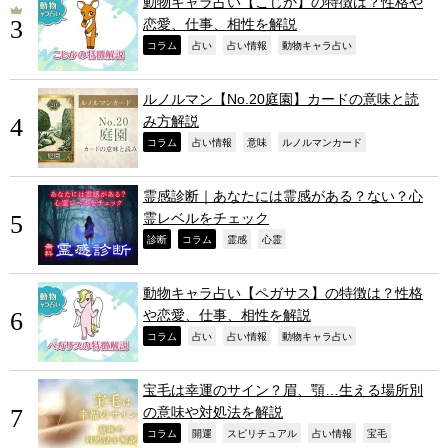
動物キャラ占い【こじか】の特徴は？性格や
恋愛、仕事、相性を解説
,
,
,
,
コラム
占い
占い情報
動物キャラ占い
ルノルマン【No.20庭園】カードの意味と読
み方解説
,
,
,
,
コラム
占い情報
意味
ルノルマンカード
霊感診断｜あなたには霊感がある？ない？心
霊レベルをチェック
,
,
,
,
診断
コラム
霊感
心霊
動物キャラ占い【ペガサス】の特徴は？性格
や恋愛、仕事、相性を解説
,
,
,
,
コラム
占い
占い情報
動物キャラ占い
宝毛は幸運のサイン？眉、顎…生える場所別
の意味や対処法を解説
,
,
,
,
,
コラム
開運
スピリチュアル
占い情報
宝毛