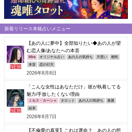
新着リリース本格占いメニュー
【あの人に夢中】全部知りたい◆あの人が望
む恋人像/あなたへの本音
Mira
オリジナル占い
あの人の気持ち
片思い
相性
本音
恋の行方
NEW
2026年8月8日
「こんな女性はあなただけ」彼が執着してる
魅力/手放したくない理由
ミセス・カーシャ
タロット
あの人の気持ち
進展
結末
NEW
2026年8月7日
【不倫愛の真実】これは運命？ あの人の想