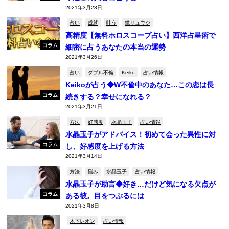
2021年3月28日
占い
成就
叶う
鏡リュウジ
高精度【無料ホロスコープ占い】西洋占星術で
コラム
細密に占うあなたの本当の運勢
2021年3月26日
占い
ダブル不倫
Keiko
占い情報
Keikoが占う◆W不倫中のあなた…この恋は長
コラム
続きする？幸せになれる？
2021年3月21日
方法
好感度
水晶玉子
占い情報
水晶玉子がアドバイス！初めて会った異性に対
コラム
し、好感度を上げる方法
2021年3月14日
方法
悩み
水晶玉子
占い情報
水晶玉子が助言◆好き…だけど気になる欠点が
コラム
ある彼。目をつぶるには
2021年3月8日
木下レオン
占い情報