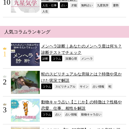
,
,
,
,
,
,
人生・仕事
占い
才能
無料占い
九星気学
運勢
,
人生
人気コラムランキング
メンヘラ診断｜あなたのメンヘラ度は何％？
診断テストでチェック
,
,
,
,
診断
コラム
深層心理
メンヘラ
蛇のスピリチュアルな意味とは？特徴や見か
けた状況で解説
,
,
,
,
,
コラム
スピリチュアル
サイン
占い情報
蛇
動物キャラ占い【こじか】の特徴は？性格や
恋愛、仕事、相性を解説
,
,
,
,
コラム
占い
占い情報
動物キャラ占い