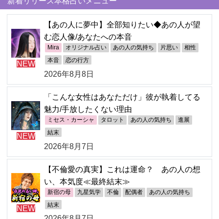
新着リリース本格占いメニュー
【あの人に夢中】全部知りたい◆あの人が望
む恋人像/あなたへの本音
Mira
オリジナル占い
あの人の気持ち
片思い
相性
本音
恋の行方
NEW
2026年8月8日
「こんな女性はあなただけ」彼が執着してる
魅力/手放したくない理由
ミセス・カーシャ
タロット
あの人の気持ち
進展
結末
NEW
2026年8月7日
【不倫愛の真実】これは運命？ あの人の想
い、本気度≪最終結末≫
新宿の母
九星気学
不倫
配偶者
あの人の気持ち
結末
NEW
2026年8月7日