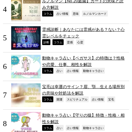
ルノルマン【No.20庭園】カードの意味と読
み方解説
,
,
,
,
コラム
占い情報
意味
ルノルマンカード
霊感診断｜あなたには霊感がある？ない？心
霊レベルをチェック
,
,
,
,
診断
コラム
霊感
心霊
動物キャラ占い【ペガサス】の特徴は？性格
や恋愛、仕事、相性を解説
,
,
,
,
コラム
占い
占い情報
動物キャラ占い
宝毛は幸運のサイン？眉、顎…生える場所別
の意味や対処法を解説
,
,
,
,
,
コラム
開運
スピリチュアル
占い情報
宝毛
動物キャラ占い【守りの猿】特徴・性格・相
性を解説
,
,
,
,
コラム
占い
占い情報
動物キャラ占い