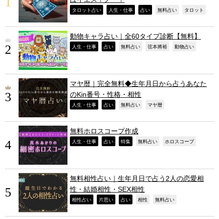
,
,
,
,
,
タロット占い
人生・仕事
占い
無料占い
タロット
動物キャラ占い｜全60タイプ診断【無料】
,
,
,
,
,
人生・仕事
占い
無料占い
弦本將裕
動物占い
マヤ暦｜完全無料◆生年月日から占うあなた
のKin番号・性格・相性
,
,
,
,
人生・仕事
占い
無料占い
マヤ暦
無料ホロスコープ作成
,
,
,
,
,
人生・仕事
占い
特集
無料占い
ホロスコープ
無料相性占い｜生年月日で占う2人の恋愛相
性・結婚相性・SEX相性
,
,
,
,
,
相性占い
片思い
占い
相性
無料占い