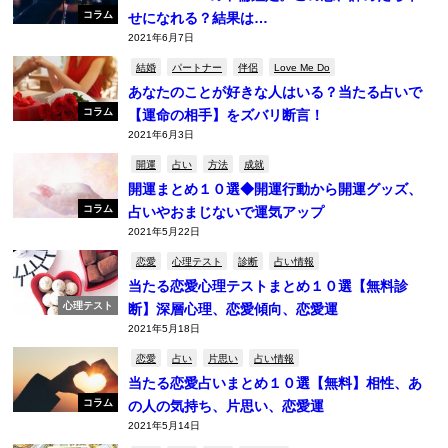
コラム
せになれる？結果は…
2021年6月7日
結婚
パートナー
伴侶
Love Me Do
あなたのことが好きな人はいる？当たる占いで
コラム
【運命の相手】をズバリ断言！
2021年6月3日
開運
占い
方法
成就
開運まとめ１０選◆開運行動から開運グッズ、
コラム
占いやおまじないで運気アップ
2021年5月22日
恋愛
心理テスト
診断
占い情報
当たる恋愛心理テストまとめ１０選【無料診
心理テスト
断】深層心理、恋愛傾向、恋愛運
2021年5月18日
恋愛
占い
片思い
占い情報
当たる恋愛占いまとめ１０選【無料】相性、あ
コラム
の人の気持ち、片思い、恋愛運
2021年5月14日