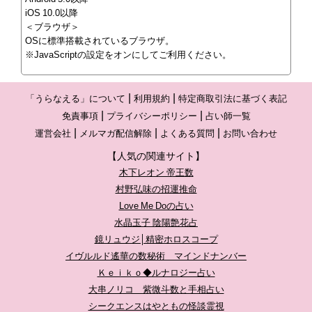
iOS 10.0以降
＜ブラウザ＞
OSに標準搭載されているブラウザ。
※JavaScriptの設定をオンにしてご利用ください。
「うらなえる」について
利用規約
特定商取引法に基づく表記
免責事項
プライバシーポリシー
占い師一覧
運営会社
メルマガ配信解除
よくある質問
お問い合わせ
【人気の関連サイト】
木下レオン 帝王数
村野弘味の招運推命
Love Me Doの占い
水晶玉子 陰陽艶花占
鏡リュウジ│精密ホロスコープ
イヴルルド遙華の数秘術 マインドナンバー
Ｋｅｉｋｏ◆ルナロジー占い
大串ノリコ 紫微斗数と手相占い
シークエンスはやともの怪談霊視