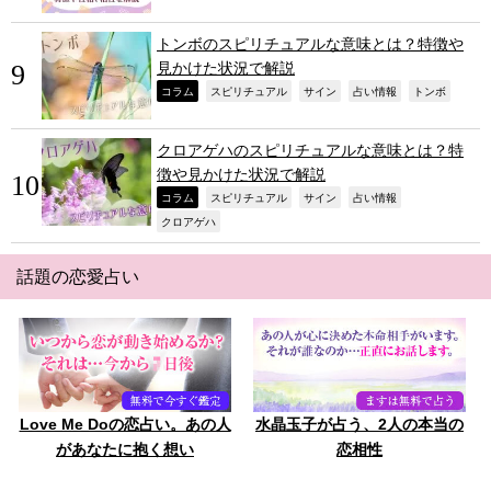
トンボのスピリチュアルな意味とは？特徴や
見かけた状況で解説
,
,
,
,
,
コラム
スピリチュアル
サイン
占い情報
トンボ
クロアゲハのスピリチュアルな意味とは？特
徴や見かけた状況で解説
,
,
,
,
コラム
スピリチュアル
サイン
占い情報
,
クロアゲハ
話題の恋愛占い
Love Me Doの恋占い。あの人
水晶玉子が占う、2人の本当の
があなたに抱く想い
恋相性