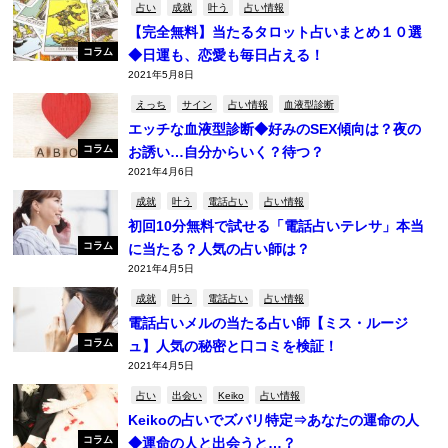
占い
成就
叶う
占い情報
【完全無料】当たるタロット占いまとめ１０選
コラム
◆日運も、恋愛も毎日占える！
2021年5月8日
えっち
サイン
占い情報
血液型診断
エッチな血液型診断◆好みのSEX傾向は？夜の
コラム
お誘い…自分からいく？待つ？
2021年4月6日
成就
叶う
電話占い
占い情報
初回10分無料で試せる「電話占いテレサ」本当
コラム
に当たる？人気の占い師は？
2021年4月5日
成就
叶う
電話占い
占い情報
電話占いメルの当たる占い師【ミス・ルージ
コラム
ュ】人気の秘密と口コミを検証！
2021年4月5日
占い
出会い
Keiko
占い情報
Keikoの占いでズバリ特定⇒あなたの運命の人
コラム
◆運命の人と出会うと…？