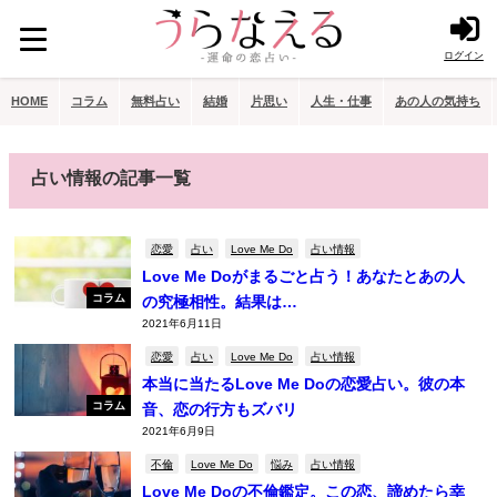
ログイン
HOME
コラム
無料占い
結婚
片思い
人生・仕事
あの人の気持ち
占い情報の記事一覧
恋愛
占い
Love Me Do
占い情報
Love Me Doがまるごと占う！あなたとあの人
コラム
の究極相性。結果は…
2021年6月11日
恋愛
占い
Love Me Do
占い情報
本当に当たるLove Me Doの恋愛占い。彼の本
コラム
音、恋の行方もズバリ
2021年6月9日
不倫
Love Me Do
悩み
占い情報
Love Me Doの不倫鑑定。この恋、諦めたら幸