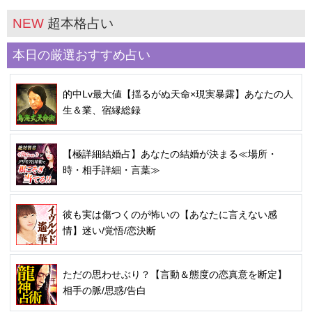
NEW
超本格占い
本日の厳選おすすめ占い
的中Lv最大値【揺るがぬ天命×現実暴露】あなたの人
生＆業、宿縁総録
【極詳細結婚占】あなたの結婚が決まる≪場所・
時・相手詳細・言葉≫
彼も実は傷つくのが怖いの【あなたに言えない感
情】迷い/覚悟/恋決断
ただの思わせぶり？【言動＆態度の恋真意を断定】
相手の脈/思惑/告白