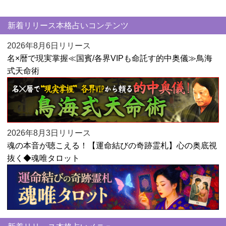
新着リリース本格占いコンテンツ
2026年8月6日リリース
名×暦で現実掌握≪国賓/各界VIPも命託す的中奥儀≫鳥海
式天命術
2026年8月3日リリース
魂の本音が聴こえる！【運命結びの奇跡霊札】心の奥底視
抜く◆魂唯タロット