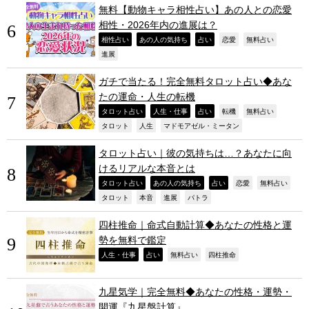
無料【動物キャラ相性占い】あの人との恋愛
相性・2026年内の進展は？
,
,
,
,
,
相性占い
あの人の気持ち
占い
恋愛
無料占い
,
進展
ガチで当たる！完全無料タロット占い◆あな
たの運命・人生の転機
,
,
,
,
,
タロット占い
人生・仕事
占い
転機
無料占い
,
,
,
タロット
人生
マドモアゼル・ミータン
タロット占い｜彼の気持ちは…？あなたに向
けるリアルな本音とは
,
,
,
,
,
タロット占い
あの人の気持ち
占い
恋愛
無料占い
,
,
,
,
タロット
本音
進展
パトラ
四柱推命｜命式自動計算◆あなたの性格と運
勢を無料で鑑定
,
,
,
,
人生・仕事
占い
無料占い
四柱推命
九星気学｜完全無料◆あなたの性格・運勢・
開運『九星盤計算』