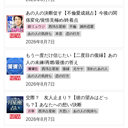
あの人の決断促す【不倫愛成就占】今後の関
係変化/覚悟見極め/終着点
鏡リュウジ
西洋占星術
不倫
婚外恋愛
あの人の気持ち
本音
恋の行方
NEW
2026年8月7日
もう一度だけ信じたい【二度目の復縁】あの
人の未練/再燃/最後の答え
彌彌告
西洋占星術
復縁
元サヤ
別れたあの人
あの人の気持ち
恋の行方
NEW
2026年8月7日
交際？ 友人止まり？【彼の望みはどっ
ち？】あなたへの想い/決断
月華
西洋占星術
片思い
あの人の気持ち
NEW
2026年8月7日