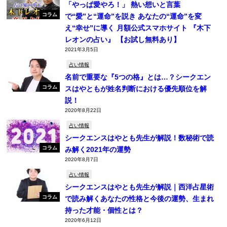
「やっぱ愛やろ！」 熱い想いと言葉
コラム
で“愛”と“運命”を説き あなたの“運命”を変
え“幸せ”に導く 月額公式スマホサイト 『木下
レオンの占い』 【お試し無料あり】
2021年3月5日
占い情報
名前で重要な『5つの格』とは…？シークエン
コラム
スはやともが姓名判断における優先順位を解
説！
2020年8月22日
占い情報
シークエンスはやとも先生が解説！数秘術で読
コラム
み解く2021年の運勢
2020年8月7日
占い情報
シークエンスはやとも先生が解説｜西洋占星術
コラム
で読み解くあなたの性格と今後の運勢、生まれ
持った才能・個性とは？
2020年6月12日