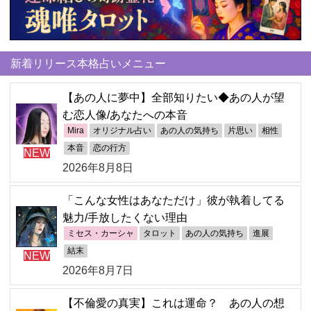
新着リリース本格占いメニュー
【あの人に夢中】全部知りたい◆あの人が望
む恋人像/あなたへの本音
Mira
オリジナル占い
あの人の気持ち
片思い
相性
本音
恋の行方
NEW
2026年8月8日
「こんな女性はあなただけ」彼が執着してる
魅力/手放したくない理由
ミセス・カーシャ
タロット
あの人の気持ち
進展
結末
NEW
2026年8月7日
【不倫愛の真実】これは運命？ あの人の想