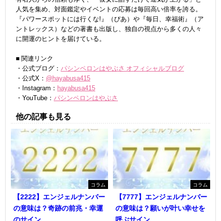
人気を集め、対面鑑定やイベントの応募は毎回高い倍率を誇る。
『パワースポットには行くな!』（ぴあ）や『毎日、幸福術』（ア
ントレックス）などの著書も出版し、独自の視点から多くの人々
に開運のヒントを届けている。
■ 関連リンク
・公式ブログ：
パシンペロンはやぶさ オフィシャルブログ
・公式X：
@hayabusa415
・Instagram：
hayabusa415
・YouTube：
パシンペロンはやぶさ
他の記事も見る
コラム
コラム
【2222】エンジェルナンバー
【7777】エンジェルナンバー
の意味は？奇跡の前兆・幸運
の意味は？願いが叶い幸せを
のサイン
呼ぶサイン