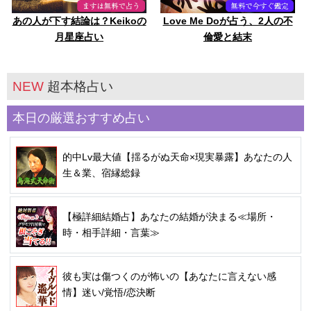
あの人が下す結論は？Keikoの
Love Me Doが占う、2人の不
月星座占い
倫愛と結末
NEW
超本格占い
本日の厳選おすすめ占い
的中Lv最大値【揺るがぬ天命×現実暴露】あなたの人
生＆業、宿縁総録
【極詳細結婚占】あなたの結婚が決まる≪場所・
時・相手詳細・言葉≫
彼も実は傷つくのが怖いの【あなたに言えない感
情】迷い/覚悟/恋決断