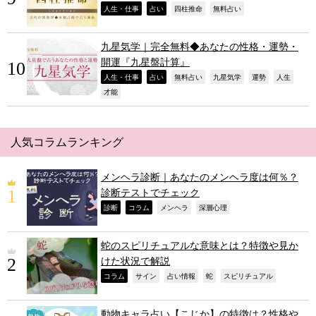
,
,
,
,
人生・仕事
占い
四柱推命
無料占い
九星気学｜完全無料◆あなたの性格・運勢・
開運『九星盤計算』
,
,
,
,
,
,
人生・仕事
占い
無料占い
九星気学
運勢
人生
,
才能
人気コラムランキング
メンヘラ診断｜あなたのメンヘラ度は何％？
診断テストでチェック
,
,
,
,
診断
コラム
メンヘラ
深層心理
蛇のスピリチュアルな意味とは？特徴や見か
けた状況で解説
,
,
,
,
,
コラム
サイン
占い情報
蛇
スピリチュアル
動物キャラ占い【こじか】の特徴は？性格や