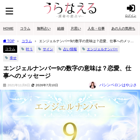
ログイン
HOME
コラム
無料占い
結婚
片思い
人生・仕事
あの人の気持ち
TOP
コラム
エンジェルナンバー9の数字の意味は？恋愛、仕事へのメッセ
ージ
コラム
叶う
サイン
占い情報
エンジェルナンバー
幸せ
エンジェルナンバー9の数字の意味は？恋愛、仕
事へのメッセージ
パシンペロンはやぶさ
2021年11月6日
2026年7月10日