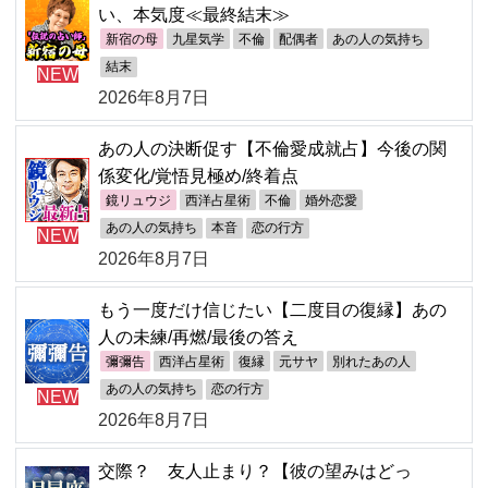
い、本気度≪最終結末≫
新宿の母
九星気学
不倫
配偶者
あの人の気持ち
結末
NEW
2026年8月7日
あの人の決断促す【不倫愛成就占】今後の関
係変化/覚悟見極め/終着点
鏡リュウジ
西洋占星術
不倫
婚外恋愛
あの人の気持ち
本音
恋の行方
NEW
2026年8月7日
もう一度だけ信じたい【二度目の復縁】あの
人の未練/再燃/最後の答え
彌彌告
西洋占星術
復縁
元サヤ
別れたあの人
あの人の気持ち
恋の行方
NEW
2026年8月7日
交際？ 友人止まり？【彼の望みはどっ