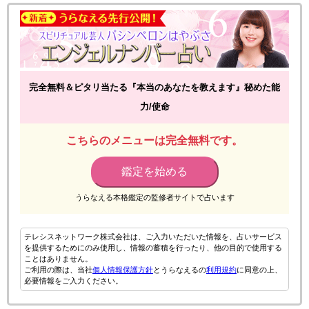
完全無料＆ピタリ当たる『本当のあなたを教えます』秘めた能
力/使命
こちらのメニューは完全無料です。
鑑定を始める
うらなえる本格鑑定の監修者サイトで占います
テレシスネットワーク株式会社は、ご入力いただいた情報を、占いサービス
を提供するためにのみ使用し、情報の蓄積を行ったり、他の目的で使用する
ことはありません。
ご利用の際は、当社
個人情報保護方針
とうらなえるの
利用規約
に同意の上、
必要情報をご入力ください。