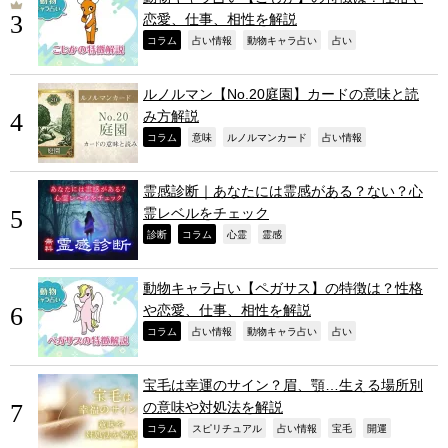
恋愛、仕事、相性を解説
,
,
,
,
コラム
占い情報
動物キャラ占い
占い
ルノルマン【No.20庭園】カードの意味と読
み方解説
,
,
,
,
コラム
意味
ルノルマンカード
占い情報
霊感診断｜あなたには霊感がある？ない？心
霊レベルをチェック
,
,
,
,
診断
コラム
心霊
霊感
動物キャラ占い【ペガサス】の特徴は？性格
や恋愛、仕事、相性を解説
,
,
,
,
コラム
占い情報
動物キャラ占い
占い
宝毛は幸運のサイン？眉、顎…生える場所別
の意味や対処法を解説
,
,
,
,
,
コラム
スピリチュアル
占い情報
宝毛
開運