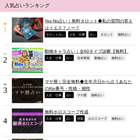
人気占いランキング
Yes No占い｜無料タロット◆私の質問の答え
はイエス？ノー？
,
,
,
,
,
タロット占い
人生・仕事
占い
タロット
無料占い
動物キャラ占い｜全60タイプ診断【無料】
,
,
,
,
,
人生・仕事
占い
弦本將裕
動物占い
無料占い
マヤ暦｜完全無料◆生年月日から占うあなた
のKin番号・性格・相性
,
,
,
,
人生・仕事
占い
マヤ暦
無料占い
無料ホロスコープ作成
,
,
,
,
,
人生・仕事
占い
特集
ホロスコープ
無料占い