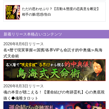
ただの思わせぶり？【言動＆態度の恋真意を断定】
相手の脈/思惑/告白
新着リリース本格占いコンテンツ
2026年8月6日リリース
名×暦で現実掌握≪国賓/各界VIPも命託す的中奥儀≫鳥海
式天命術
2026年8月3日リリース
魂の本音が聴こえる！【運命結びの奇跡霊札】心の奥底視
抜く◆魂唯タロット