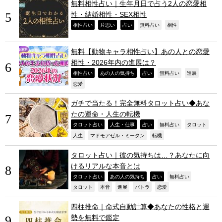
無料相性占い｜生年月日で占う2人の恋愛相
性・結婚相性・SEX相性
,
,
,
,
,
相性占い
片思い
占い
無料占い
相性
無料【動物キャラ相性占い】あの人との恋愛
相性・2026年内の進展は？
,
,
,
,
,
相性占い
あの人の気持ち
占い
無料占い
進展
,
恋愛
ガチで当たる！完全無料タロット占い◆あな
たの運命・人生の転機
,
,
,
,
,
タロット占い
人生・仕事
占い
無料占い
タロット
,
,
,
人生
マドモアゼル・ミータン
転機
タロット占い｜彼の気持ちは…？あなたに向
けるリアルな本音とは
,
,
,
,
タロット占い
あの人の気持ち
占い
無料占い
,
,
,
,
,
タロット
本音
進展
パトラ
恋愛
四柱推命｜命式自動計算◆あなたの性格と運
勢を無料で鑑定