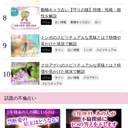
動物キャラ占い【守りの猿】特徴・性格・相
性を解説
,
,
,
,
コラム
占い情報
動物キャラ占い
占い
トンボのスピリチュアルな意味とは？特徴や
見かけた状況で解説
,
,
,
,
,
コラム
サイン
占い情報
トンボ
スピリチュアル
クロアゲハのスピリチュアルな意味とは？特
徴や見かけた状況で解説
,
,
,
,
コラム
サイン
占い情報
クロアゲハ
,
スピリチュアル
話題の不倫占い