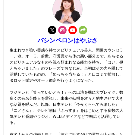
パシンペロンはやぶさ
生まれつき強い霊感を持つスピリチュアル芸人、開運カウンセラ
ー。魂、オーラ、前世、守護霊から体の悪い部分まで、あらゆる
スピリチュアルなものを視る類まれなる能力を持ち、「はい、視
えちゃいました」のフレーズでおなじみ。当初はその力を隠して
活動していたものの、「めっちゃ当たる！」と口コミで拡散し、
タロット鑑定やオーラ鑑定を行うようになった。
フジテレビ『笑っていいとも！』への出演を機に大ブレイク。数
多くの有名芸能人を霊視し、未来や転機を次々と的中させて大き
な話題を呼んだ。以降、日本テレビ『今夜くらべてみました』
『ニノさん』、テレビ朝日『ぷっすま』をはじめとする多数の人
気テレビ番組やラジオ、WEBメディアなどで幅広く活躍してい
る。
有名人からの信頼も厚く、「彼女に話すだけで運気が上がる」と