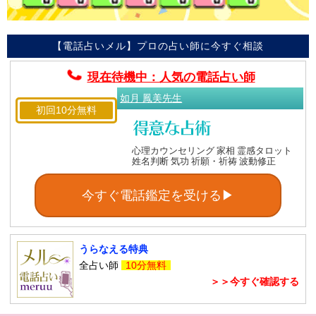
【電話占いメル】プロの占い師に今すぐ相談
現在待機中：人気の電話占い師
如月 鳳美先生
初回10分無料
心理カウンセリング 家相 霊感タロット
姓名判断 気功 祈願・祈祷 波動修正
今すぐ電話鑑定を受ける▶
うらなえる特典
全占い師
10分無料
＞＞今すぐ確認する