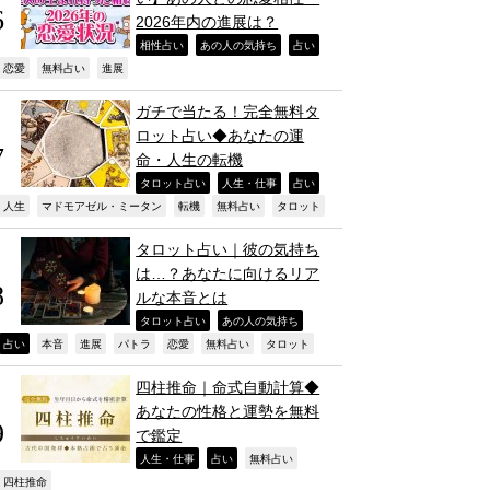
2026年内の進展は？
,
,
,
相性占い
あの人の気持ち
占い
,
,
,
恋愛
無料占い
進展
ガチで当たる！完全無料タ
ロット占い◆あなたの運
命・人生の転機
,
,
,
タロット占い
人生・仕事
占い
,
,
,
,
,
人生
マドモアゼル・ミータン
転機
無料占い
タロット
タロット占い｜彼の気持ち
は…？あなたに向けるリア
ルな本音とは
,
,
タロット占い
あの人の気持ち
,
,
,
,
,
,
,
占い
本音
進展
パトラ
恋愛
無料占い
タロット
四柱推命｜命式自動計算◆
あなたの性格と運勢を無料
で鑑定
,
,
,
人生・仕事
占い
無料占い
,
四柱推命