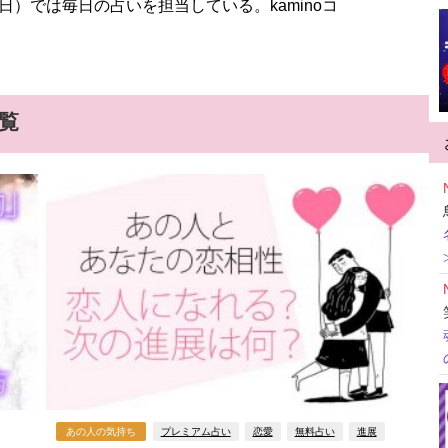
）では毎日の占いを担当している。kaminoコ
覧
あの人の気持ち
プレミアム占い
恋愛
無料占い
進展