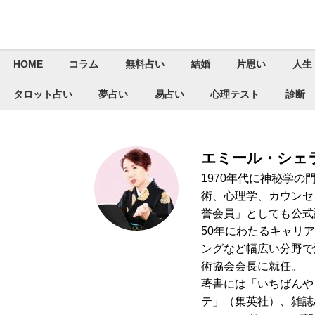
HOME
コラム
無料占い
結婚
片思い
人生
タロット占い
夢占い
易占い
心理テスト
診断
エミール・シェ
1970年代に神秘学の
術、心理学、カウンセ
誉会員」としても公式
50年にわたるキャリ
ングなど幅広い分野で
術協会会長に就任。
著書には「いちばんや
テ」（集英社）、雑誌