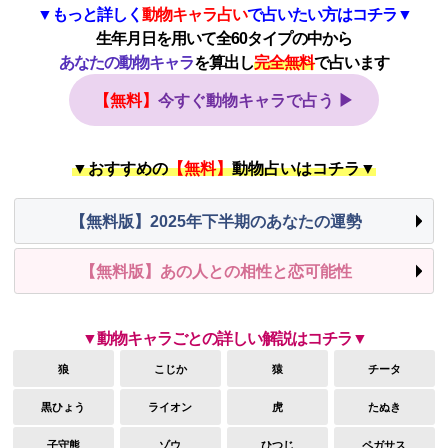
▼もっと詳しく
動物キャラ占い
で占いたい方はコチラ▼
生年月日を用いて全60タイプの中から
あなたの動物キャラ
を算出し
完全無料
で占います
【無料】
今すぐ動物キャラで占う ▶
▼おすすめの
【無料】
動物占いはコチラ▼
【無料版】2025年下半期のあなたの運勢
【無料版】あの人との相性と恋可能性
▼動物キャラごとの詳しい解説はコチラ▼
狼
こじか
猿
チータ
黒ひょう
ライオン
虎
たぬき
子守熊
ゾウ
ひつじ
ペガサス