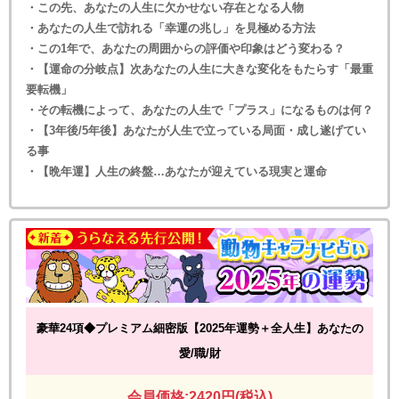
・この先、あなたの人生に欠かせない存在となる人物
・あなたの人生で訪れる「幸運の兆し」を見極める方法
・この1年で、あなたの周囲からの評価や印象はどう変わる？
・【運命の分岐点】次あなたの人生に大きな変化をもたらす「最重
要転機」
・その転機によって、あなたの人生で「プラス」になるものは何？
・【3年後/5年後】あなたが人生で立っている局面・成し遂げてい
る事
・【晩年運】人生の終盤…あなたが迎えている現実と運命
豪華24項◆プレミアム細密版【2025年運勢＋全人生】あなたの
愛/職/財
会員価格:2420円(税込)