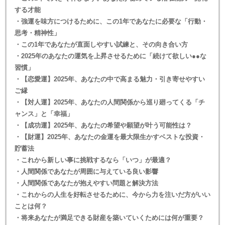
する才能
・強運を味方につけるために、この1年であなたに必要な「行動・
思考・精神性」
・この1年であなたが直面しやすい試練と、その向き合い方
・2025年のあなたの運気を上昇させるために「続けて欲しい●●な
習慣」
・【恋愛運】2025年、あなたの中で高まる魅力・引き寄せやすい
ご縁
・【対人運】2025年、あなたの人間関係から巡り廻ってくる「チ
ャンス」と「幸福」
・【成功運】2025年、あなたの希望や願望が叶う可能性は？
・【財運】2025年、あなたの金運を最大限生かすベストな投資・
貯蓄法
・これから新しい事に挑戦するなら「いつ」が最適？
・人間関係であなたが周囲に与えている良い影響
・人間関係であなたが抱えやすい問題と解決方法
・これからの人生を好転させるために、今から力を注いだ方がいい
ことは何？
・将来あなたが満足できる財産を築いていくためには何が重要？