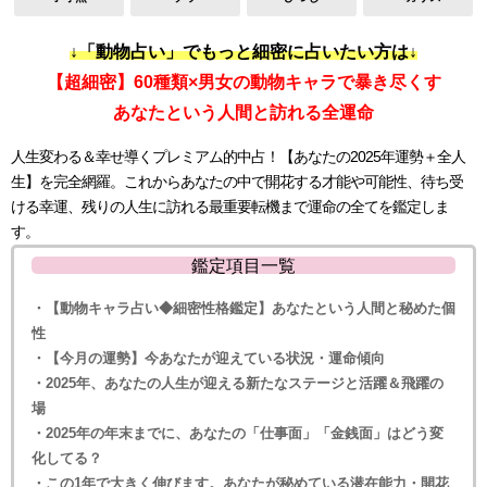
↓「動物占い」でもっと細密に占いたい方は↓
【超細密】60種類×男女の動物キャラで暴き尽くす
あなたという人間と訪れる全運命
人生変わる＆幸せ導くプレミアム的中占！【あなたの2025年運勢＋全人
生】を完全網羅。これからあなたの中で開花する才能や可能性、待ち受
ける幸運、残りの人生に訪れる最重要転機まで運命の全てを鑑定しま
す。
鑑定項目一覧
・【動物キャラ占い◆細密性格鑑定】あなたという人間と秘めた個
性
・【今月の運勢】今あなたが迎えている状況・運命傾向
・2025年、あなたの人生が迎える新たなステージと活躍＆飛躍の
場
・2025年の年末までに、あなたの「仕事面」「金銭面」はどう変
化してる？
・この1年で大きく伸びます。あなたが秘めている潜在能力・開花