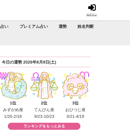
ログイン
性占い
プレミアム占い
運勢
姓名判断
今日の運勢 2026年8月8日(土)
1位
2位
3位
みずがめ座
てんびん座
おひつじ座
1/20-2/18
9/23-10/23
3/21-4/19
ランキングをもっとみる