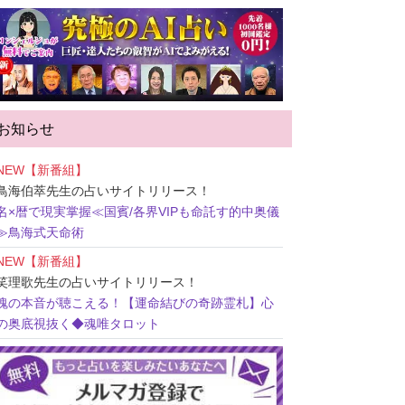
お知らせ
NEW【新番組】
鳥海伯萃先生
の占いサイトリリース！
名×暦で現実掌握≪国賓/各界VIPも命託す的中奥儀
≫鳥海式天命術
NEW【新番組】
笑理歌先生
の占いサイトリリース！
魂の本音が聴こえる！【運命結びの奇跡霊札】心
の奥底視抜く◆魂唯タロット