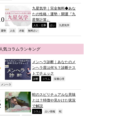
九星気学｜完全無料◆あな
たの性格・運勢・開運『九
星盤計算』
,
,
,
人生・仕事
占い
九星気学
,
,
,
,
運勢
人生
才能
無料占い
人気コラムランキング
メンヘラ診断｜あなたのメ
ンヘラ度は何％？診断テス
トでチェック
,
,
,
診断
コラム
深層心理
,
メンヘラ
蛇のスピリチュアルな意味
とは？特徴や見かけた状況
で解説
,
,
,
コラム
占い情報
蛇