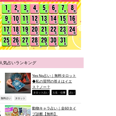
人気占いランキング
Yes No占い｜無料タロット
◆私の質問の答えはイエ
ス？ノー？
,
,
,
タロット占い
人生・仕事
占い
,
,
無料占い
タロット
動物キャラ占い｜全60タイ
プ診断【無料】