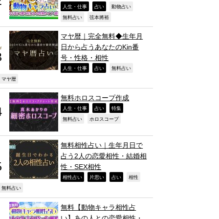
,
,
,
人生・仕事
占い
動物占い
,
,
無料占い
弦本將裕
マヤ暦｜完全無料◆生年月
日から占うあなたのKin番
号・性格・相性
,
,
,
人生・仕事
占い
無料占い
,
マヤ暦
無料ホロスコープ作成
,
,
,
人生・仕事
占い
特集
,
,
無料占い
ホロスコープ
無料相性占い｜生年月日で
占う2人の恋愛相性・結婚相
性・SEX相性
,
,
,
,
相性占い
片思い
占い
相性
,
無料占い
無料【動物キャラ相性占
い】あの人との恋愛相性・