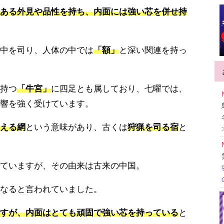
ある外見や品性を持ち、内面には強い芯を併せ持
中を司り、人体の中では
「額」
と深い関連を持っ
持つ
「牛宮」
に四足とも属しており、七曜では、
響を強く受けています。
える網
という意味があり、古くは
狩猟を司る宿
と
ていますが、その由来は古来の中国。
なると言われていました。
すが、内面はとても頑固で強い芯を持っている
と