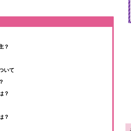
主？
ついて
？
は？
は？