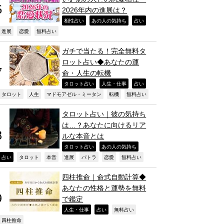
2026年内の進展は？
,
,
,
相性占い
あの人の気持ち
占い
,
,
,
進展
恋愛
無料占い
ガチで当たる！完全無料タ
ロット占い◆あなたの運
命・人生の転機
,
,
,
タロット占い
人生・仕事
占い
,
,
,
,
,
タロット
人生
マドモアゼル・ミータン
転機
無料占い
タロット占い｜彼の気持ち
は…？あなたに向けるリア
ルな本音とは
,
,
タロット占い
あの人の気持ち
,
,
,
,
,
,
,
占い
タロット
本音
進展
パトラ
恋愛
無料占い
四柱推命｜命式自動計算◆
あなたの性格と運勢を無料
で鑑定
,
,
,
人生・仕事
占い
無料占い
,
四柱推命