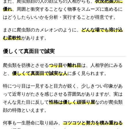
また、爬虫類顔の人の顔立ちの人相からも、
状況把握力に
優れ
、周囲と衝突することなく物事をスムーズに進めるに
はどうしたらいいかを分析・実行することが得意です。
まさに爬虫類のカメレオンのように、
どんな場でも溶け込
む柔軟性
があります。
優しくて真面目で誠実
爬虫類を彷彿とさせる
つり目
や
離れ目
は、人相学的にみる
と、
優しくて真面目で誠実な人
に多く見られます。
特につり目は一見すると目力が鋭く、少しきつい印象があ
って近寄りがたさを感じさせる雰囲気がありますが、実は
そんな見た目に反して
性格は優しく頑張り屋
なのが爬虫類
顔の特徴といえます。
何事も一生懸命に取り組み、
コツコツと努力を積み重ねる