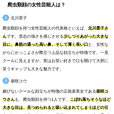
爬虫類顔の女性芸能人は？
北川景子
爬虫類顔を持つ女性芸能人の代表格といえば、
北川景子さ
ん
です。意志の強さを感じさせる
少しつりあがった大きな
目に、鼻筋の通った高い鼻、そして薄く長い口
と、女性な
がらにかっこよさが際立つ上品な顔立ちが特徴です。一見
クールに見えますが、実はお笑い好きで口を開けて大胆に
笑うギャップも大きな魅力です。
柴咲コウ
媚びないクールな顔立ちが特徴の正統派美女である
柴咲コ
ウさん
も、爬虫類顔を持つ1人です。
こぼれ落ちそうなほど
大きな目は、見つめられると吸い込まれてしまうほどの引