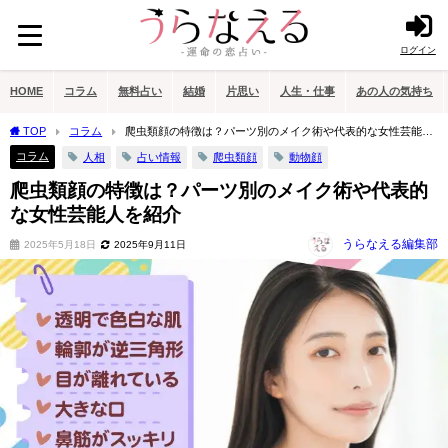
ログイン
HOME
コラム
無料占い
結婚
片思い
人生・仕事
あの人の気持ち
TOP
コラム
爬虫類顔の特徴は？パーツ別のメイク術や代表的な女性芸能人
を紹介
コラム
人相
占い情報
爬虫類顔
動物顔
爬虫類顔の特徴は？パーツ別のメイク術や代表的
な女性芸能人を紹介
うらなえる編集部
2025年5月18日
2025年9月11日