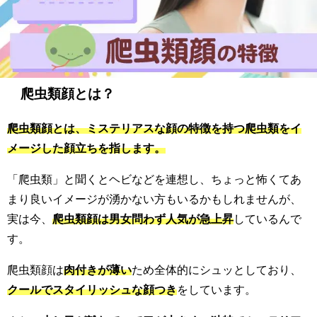
爬虫類顔とは？
爬虫類顔とは、ミステリアスな顔の特徴を持つ爬虫類をイ
メージした顔立ちを指します。
「爬虫類」と聞くとヘビなどを連想し、ちょっと怖くてあ
まり良いイメージが湧かない方もいるかもしれませんが、
実は今、
爬虫類顔は男女問わず人気が急上昇
しているんで
す。
爬虫類顔は
肉付きが薄い
ため全体的にシュッとしており、
クールでスタイリッシュな顔つき
をしています。