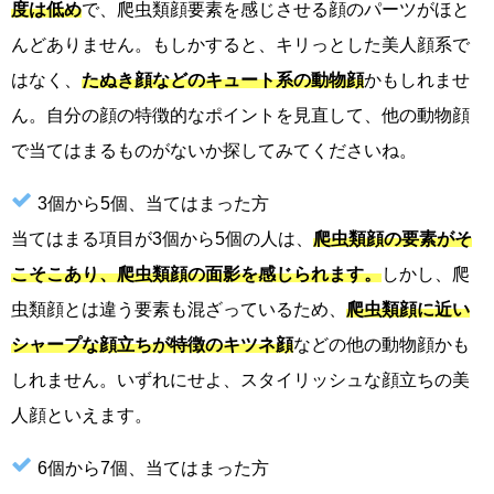
度は低め
で、爬虫類顔要素を感じさせる顔のパーツがほと
んどありません。もしかすると、キリっとした美人顔系で
はなく、
たぬき顔などのキュート系の動物顔
かもしれませ
ん。自分の顔の特徴的なポイントを見直して、他の動物顔
で当てはまるものがないか探してみてくださいね。
3個から5個、当てはまった方
当てはまる項目が3個から5個の人は、
爬虫類顔の要素がそ
こそこあり、爬虫類顔の面影を感じられます。
しかし、爬
虫類顔とは違う要素も混ざっているため、
爬虫類顔に近い
シャープな顔立ちが特徴のキツネ顔
などの他の動物顔かも
しれません。いずれにせよ、スタイリッシュな顔立ちの美
人顔といえます。
6個から7個、当てはまった方