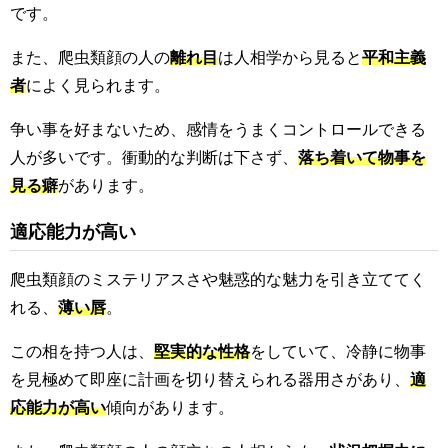
です。
また、爬虫類顔の人の
離れ目
は人相学から見ると
平和主義
者
によく見られます。
争い事を好まないため、感情をうまくコントロールできる
人が多いです。衝動的な判断は下さず、
落ち着いて物事を
見る癖
があります。
適応能力が高い
爬虫類顔のミステリアスさや魅惑的な魅力を引き立ててく
れる、
薄い唇
。
この相を持つ人は、
堅実的な性格
をしていて、冷静に物事
を見極めて即座に計画を切り替えられる器用さがあり、
適
応能力が高い
傾向があります。