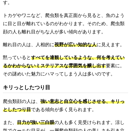
す。
トカゲやワニなど、爬虫類を真正面から見ると、魚のよう
に目と目が離れているのがわかります。そのため、爬虫類
顔の人も離れ目がちな人が多い傾向があります。
離れ目の人は、人相的に
視野が広い知的な人
に見えます。
黙っていると
すべてを達観しているような、何を考えてい
るかわからないミステリアスな雰囲気を醸し出す
要素に。
その謎めいた魅力にハマってしまう人は多いのです。
キリっとしたつり目
爬虫類顔の人は、
強い意志と自立心を感じさせる、キリっ
としたつり目
である傾向が多く見られます。
また、
目力が強い三白眼
の人も多く見受けられます。涼し
気でクールな目元が、一層爬虫類顔の人の美しさを引き立