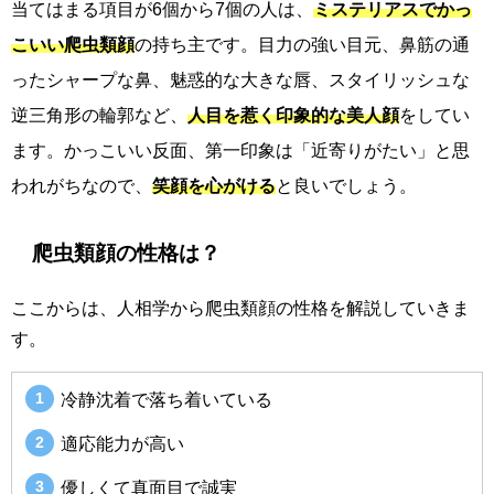
当てはまる項目が6個から7個の人は、
ミステリアスでかっ
こいい爬虫類顔
の持ち主です。目力の強い目元、鼻筋の通
ったシャープな鼻、魅惑的な大きな唇、スタイリッシュな
逆三角形の輪郭など、
人目を惹く印象的な美人顔
をしてい
ます。かっこいい反面、第一印象は「近寄りがたい」と思
われがちなので、
笑顔を心がける
と良いでしょう。
爬虫類顔の性格は？
ここからは、人相学から爬虫類顔の性格を解説していきま
す。
冷静沈着で落ち着いている
適応能力が高い
優しくて真面目で誠実