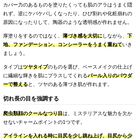
カバー力のあるものを塗りたくっても肌のアラはうまく隠
れず、逆にケバケバしくなったり、ひび割れや化粧崩れの
原因になったりして、陶器のような透明感が作れません。
厚塗りをするのではなく、
薄づき感を大切に
しながら、
下
地、ファンデーション、コンシーラーをうまく重ねて
いき
ましょう。
タイプは
ツヤタイプ
のものを選び、ベースメイクの仕上げ
に繊細な輝きを肌にプラスしてくれる
パール入りのパウダ
ーで整える
と、ツヤのある薄づき肌が作れます。
切れ長の目を強調する
爬虫類顔のクールなつり目
は、ミステリアスな魅力を欠か
せないチャームポイントの1つです。
アイラインを入れる時に目尻を少し跳ね上げ、目尻から少