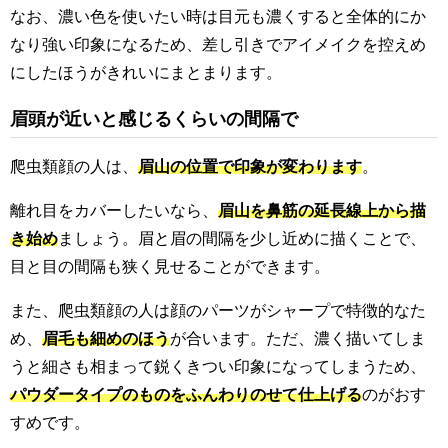
なお、濃い色を使いたい時は目元も濃くすると全体的にか
なり強い印象になるため、差し引きでアイメイクを控えめ
にしたほうがきれいにまとまります。
眉頭が近いと感じるくらいの間隔で
爬虫類顔の人は、
眉山の位置で印象が変わります
。
離れ目をカバーしたいなら、
眉山を鼻筋の延長線上から描
き始め
ましょう。眉と眉の間隔を少し近めに描くことで、
目と目の間隔も狭く見せることができます。
また、爬虫類顔の人は顔のパーツがシャープで特徴的なた
め、
眉毛も細めのほう
が合います。ただ、濃く描いてしま
うと細さも相まって鋭くきつい印象になってしまうため、
パウダータイプのものをふんわりのせて仕上げる
のがおす
すめです。