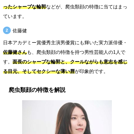
ったシャープな輪郭
などが、爬虫類顔の特徴に当てはまっ
ています。
佐藤健
日本アカデミー賞優秀主演男優賞にも輝いた実力派俳優・
佐藤健さん
も、爬虫類顔の特徴を持つ男性芸能人の1人で
す。
面長のシャープな輪郭と、クールながらも意志を感じ
る目元、そしてセクシーな薄い唇
が印象的です。
爬虫類顔の特徴を解説