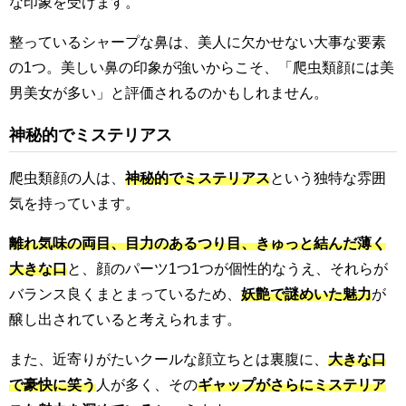
な印象を受けます。
整っているシャープな鼻は、美人に欠かせない大事な要素
の1つ。美しい鼻の印象が強いからこそ、「爬虫類顔には美
男美女が多い」と評価されるのかもしれません。
神秘的でミステリアス
爬虫類顔の人は、
神秘的でミステリアス
という独特な雰囲
気を持っています。
離れ気味の両目、目力のあるつり目、きゅっと結んだ薄く
大きな口
と、顔のパーツ1つ1つが個性的なうえ、それらが
バランス良くまとまっているため、
妖艶で謎めいた魅力
が
醸し出されていると考えられます。
また、近寄りがたいクールな顔立ちとは裏腹に、
大きな口
で豪快に笑う
人が多く、その
ギャップがさらにミステリア