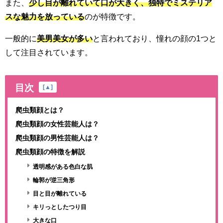
また、
少し目が離れていて口が大きく、独特でミステリア
スな魅力を放っている
のが特徴です。
一般的に
美男美女が多い
と言われており、憧れの顔の1つと
して注目されています。
目次
[
▲
]
爬虫類顔とは？
爬虫類顔の女性芸能人は？
爬虫類顔の男性芸能人は？
爬虫類顔の特徴を解説
透明感がある色白な肌
輪郭が逆三角形
目と目が離れている
キリっとしたつり目
大きな口