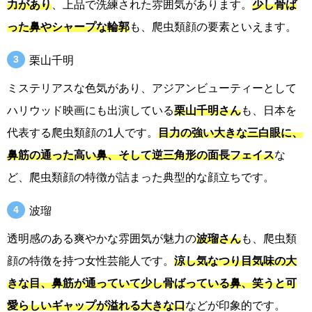
力があり
、上品で洗練された雰囲気があります。
少し骨ば
った鼻やシャープな輪郭
も、爬虫類顔の要素といえます。
栗山千明
ミステリアスな色気があり、アジアンビューティーとして
ハリウッド映画にも出演している
栗山千明さん
も、日本を
代表する爬虫類顔の1人です。
目力の強い大きな三白眼に、
鼻筋の通った高い鼻、そして逆三角形の面長フェイス
な
ど、爬虫類顔の特徴が詰まった典型的な顔立ちです。
波瑠
透明感のある爽やかな雰囲気が魅力の
波瑠さん
も、爬虫類
顔の特徴を持つ女性芸能人です。
涼し気なつり目気味の大
きな目、鼻筋が通っていて少し骨ばっている鼻、笑うと可
愛らしいギャップが溢れる大きな口
などが印象的です。