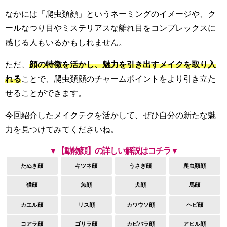
なかには「爬虫類顔」というネーミングのイメージや、ク
ールなつり目やミステリアスな離れ目をコンプレックスに
感じる人もいるかもしれません。
ただ、
顔の特徴を活かし、魅力を引き出すメイクを取り入
れる
ことで、爬虫類顔のチャームポイントをより引き立た
せることができます。
今回紹介したメイクテクを活かして、ぜひ自分の新たな魅
力を見つけてみてくださいね。
▼【動物顔】の詳しい解説はコチラ▼
たぬき顔
キツネ顔
うさぎ顔
爬虫類顔
猫顔
魚顔
犬顔
馬顔
カエル顔
リス顔
カワウソ顔
ヘビ顔
コアラ顔
ゴリラ顔
カピバラ顔
アヒル顔