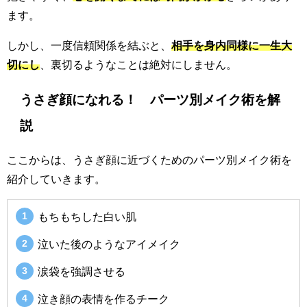
ます。
しかし、一度信頼関係を結ぶと、
相手を身内同様に一生大
切にし
、裏切るようなことは絶対にしません。
うさぎ顔になれる！ パーツ別メイク術を解
説
ここからは、うさぎ顔に近づくためのパーツ別メイク術を
紹介していきます。
もちもちした白い肌
泣いた後のようなアイメイク
涙袋を強調させる
泣き顔の表情を作るチーク