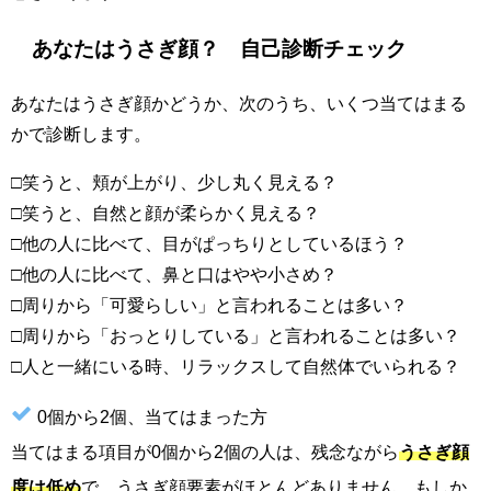
あなたはうさぎ顔？ 自己診断チェック
あなたはうさぎ顔かどうか、次のうち、いくつ当てはまる
かで診断します。
□笑うと、頬が上がり、少し丸く見える？
□笑うと、自然と顔が柔らかく見える？
□他の人に比べて、目がぱっちりとしているほう？
□他の人に比べて、鼻と口はやや小さめ？
□周りから「可愛らしい」と言われることは多い？
□周りから「おっとりしている」と言われることは多い？
□人と一緒にいる時、リラックスして自然体でいられる？
0個から2個、当てはまった方
当てはまる項目が0個から2個の人は、残念ながら
うさぎ顔
度は低め
で、うさぎ顔要素がほとんどありません。もしか