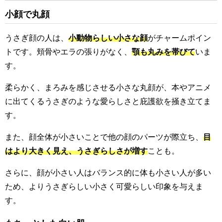
小顔で丸顔
うさぎ顔の人は、
小動物らしい小さな顔
がチャームポイン
トです。頬骨やエラの張りがなく、
顎も丸みを帯びて
いま
す。
柔らかく、まろみを感じさせる小さな丸顔が、本やアニメ
に出てくるうさぎのような愛らしさと庇護欲を掻き立てま
す。
また、顔全体が小さいことで他の顔のパーツが際立ち、
目
はより大きく見え、うさぎらしさが増す
ことも。
さらに、顔が小さい人はバランス的に体も小さい人が多い
ため、よりうさぎらしい小さく可愛らしい印象を与えま
す。