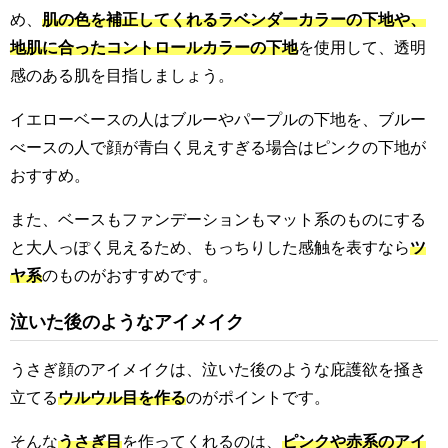
め、
肌の色を補正してくれるラベンダーカラーの下地や、
地肌に合ったコントロールカラーの下地
を使用して、透明
感のある肌を目指しましょう。
イエローベースの人はブルーやパープルの下地を、ブルー
べースの人で顔が青白く見えすぎる場合はピンクの下地が
おすすめ。
また、ベースもファンデーションもマット系のものにする
と大人っぽく見えるため、もっちりした感触を表すなら
ツ
ヤ系
のものがおすすめです。
泣いた後のようなアイメイク
うさぎ顔のアイメイクは、泣いた後のような庇護欲を掻き
立てる
ウルウル目を作る
のがポイントです。
そんな
うさぎ目
を作ってくれるのは、
ピンクや赤系のアイ