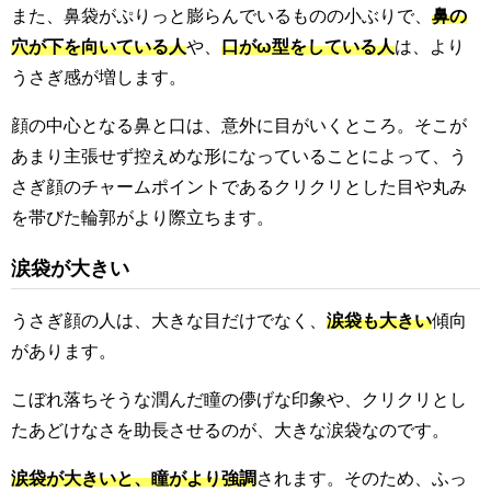
また、鼻袋がぷりっと膨らんでいるものの小ぶりで、
鼻の
穴が下を向いている人
や、
口がω型をしている人
は、より
うさぎ感が増します。
顔の中心となる鼻と口は、意外に目がいくところ。そこが
あまり主張せず控えめな形になっていることによって、う
さぎ顔のチャームポイントであるクリクリとした目や丸み
を帯びた輪郭がより際立ちます。
涙袋が大きい
うさぎ顔の人は、大きな目だけでなく、
涙袋も大きい
傾向
があります。
こぼれ落ちそうな潤んだ瞳の儚げな印象や、クリクリとし
たあどけなさを助長させるのが、大きな涙袋なのです。
涙袋が大きいと、瞳がより強調
されます。そのため、ふっ