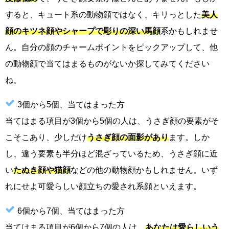
すると、キュート系の動物顔ではなく、キリっとした
美人
顔のキツネ顔やシャープで彫りの深い馬顔
系かもしれませ
ん。自分の顔のチャームポイントをピックアップして、他
の動物顔で当てはまるものがないか探してみてください
ね。
3個から5個、当てはまった方
当てはまる項目が3個から5個の人は、うさぎ顔の要素がそ
こそこあり、少しだけ
うさぎ顔の面影があり
ます。しか
し、違う要素も半分ほど混ざっているため、うさぎ顔に近
い
たぬき顔や猫顔
などの他の動物顔かもしれません。いず
れにせよ可愛らしい顔立ちの愛され系顔といえます。
6個から7個、当てはまった方
当てはまる項目が6個から7個の人は、
あなたは愛らしいう