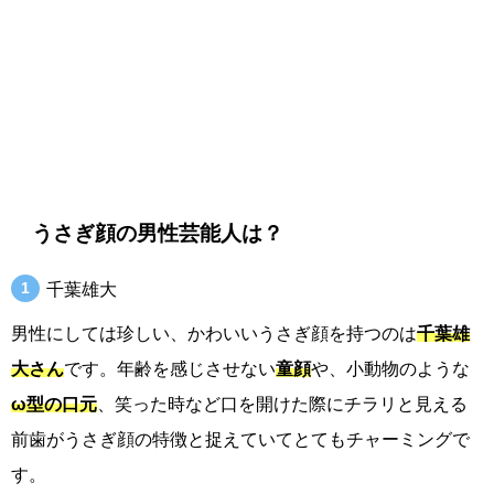
うさぎ顔の男性芸能人は？
千葉雄大
男性にしては珍しい、かわいいうさぎ顔を持つのは
千葉雄
大さん
です。年齢を感じさせない
童顔
や、小動物のような
ω型の口元
、笑った時など口を開けた際にチラリと見える
前歯がうさぎ顔の特徴と捉えていてとてもチャーミングで
す。