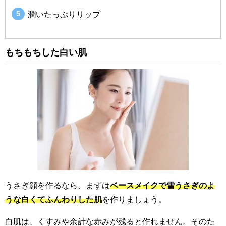
潤いたっぷりリップ
もちもちした白い肌
うさぎ顔を作るなら、まずは
ベースメイクで雪うさぎのよ
うな白くてふんわりした肌
を作りましょう。
白肌は、くすみや余計な赤みが残ると作れません。そのた