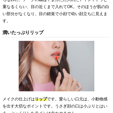
重なるくらい、目の近くまで入れてOK。そのほうが肌の白
い部分がなくなり、目の錯覚で小顔で幼い顔立ちに見えま
す。
潤いたっぷりリップ
メイクの仕上げは
リップ
です。愛らしい口元は、小動物感
を出す大切なポイントです。うさぎ顔の口は小ぶりとはい
え、ぷっくりしたラインは欠かせません。