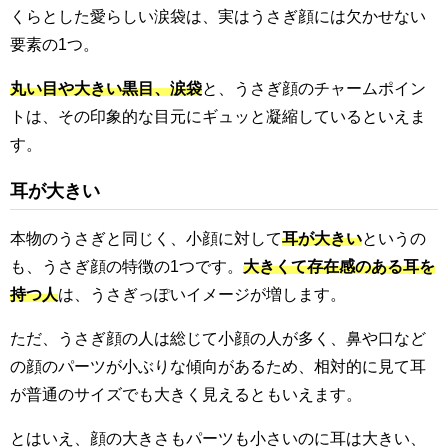
くらとした愛らしい涙袋は、実はうさぎ顔には欠かせない
要素の1つ。
丸い目や大きい黒目、涙袋
と、うさぎ顔のチャームポイン
トは、その印象的な目元にギュッと凝縮しているといえま
す。
耳が大きい
本物のうさぎと同じく、小顔に対して
耳が大きい
というの
も、うさぎ顔の特徴の1つです。
大きくて存在感のある耳を
持つ人
は、うさぎっぽいイメージが増します。
ただ、うさぎ顔の人は総じて小顔の人が多く、鼻や口など
の顔のパーツが小ぶりな傾向があるため、相対的に見て耳
が普通のサイズでも大きく見えるともいえます。
とはいえ、顔の大きさもパーツも小さいのに耳は大きい、