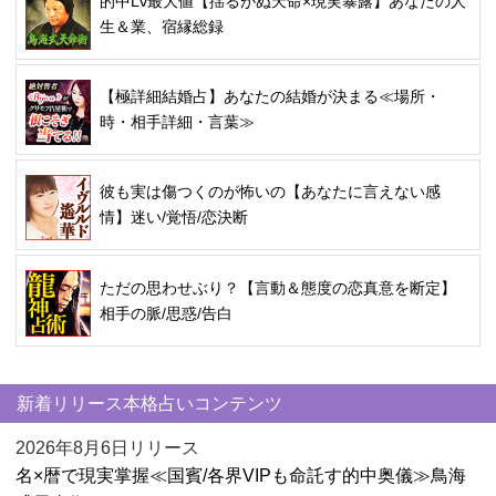
的中Lv最大値【揺るがぬ天命×現実暴露】あなたの人
生＆業、宿縁総録
【極詳細結婚占】あなたの結婚が決まる≪場所・
時・相手詳細・言葉≫
彼も実は傷つくのが怖いの【あなたに言えない感
情】迷い/覚悟/恋決断
ただの思わせぶり？【言動＆態度の恋真意を断定】
相手の脈/思惑/告白
新着リリース本格占いコンテンツ
2026年8月6日リリース
名×暦で現実掌握≪国賓/各界VIPも命託す的中奥儀≫鳥海