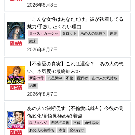
2026年8月8日
「こんな女性はあなただけ」彼が執着してる
魅力/手放したくない理由
ミセス・カーシャ
タロット
あの人の気持ち
進展
結末
NEW
2026年8月7日
【不倫愛の真実】これは運命？ あの人の想
い、本気度≪最終結末≫
新宿の母
九星気学
不倫
配偶者
あの人の気持ち
結末
NEW
2026年8月7日
あの人の決断促す【不倫愛成就占】今後の関
係変化/覚悟見極め/終着点
鏡リュウジ
西洋占星術
不倫
婚外恋愛
あの人の気持ち
本音
恋の行方
NEW