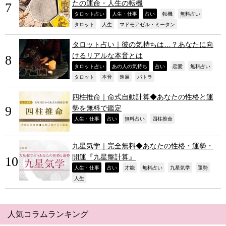
たの運命・人生の転機
,
,
,
,
,
タロット占い
人生・仕事
占い
転機
無料占い
,
,
,
タロット
人生
マドモアゼル・ミータン
タロット占い｜彼の気持ちは…？あなたに向
けるリアルな本音とは
,
,
,
,
,
タロット占い
あの人の気持ち
占い
恋愛
無料占い
,
,
,
,
タロット
本音
進展
パトラ
四柱推命｜命式自動計算◆あなたの性格と運
勢を無料で鑑定
,
,
,
,
人生・仕事
占い
無料占い
四柱推命
九星気学｜完全無料◆あなたの性格・運勢・
開運『九星盤計算』
,
,
,
,
,
,
人生・仕事
占い
才能
無料占い
九星気学
運勢
,
人生
人気コラムランキング