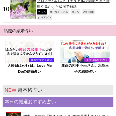
クロアゲハのスピリチュアルな意味とは？特
徴や見かけた状況で解説
,
,
,
,
コラム
スピリチュアル
サイン
占い情報
,
クロアゲハ
話題の結婚占い
入籍日は●月●日。Love Me
運命の相手⇒○○さん。水晶玉
Doの結婚占い
子の結婚占い
NEW
超本格占い
本日の厳選おすすめ占い