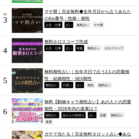
マヤ暦｜完全無料◆生年月日から占うあなた
のKin番号・性格・相性
,
,
,
,
人生・仕事
占い
無料占い
マヤ暦
無料ホロスコープ作成
,
,
,
,
,
人生・仕事
占い
特集
無料占い
ホロスコープ
無料相性占い｜生年月日で占う2人の恋愛相
性・結婚相性・SEX相性
,
,
,
,
,
相性占い
片思い
占い
相性
無料占い
無料【動物キャラ相性占い】あの人との恋愛
相性・2026年内の進展は？
,
,
,
,
,
相性占い
あの人の気持ち
占い
恋愛
無料占い
,
進展
ガチで当たる！完全無料タロット占い◆あな