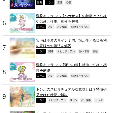
,
,
,
,
診断
コラム
霊感
心霊
動物キャラ占い【ペガサス】の特徴は？性格
や恋愛、仕事、相性を解説
,
,
,
,
コラム
占い
占い情報
動物キャラ占い
宝毛は幸運のサイン？眉、顎…生える場所別
の意味や対処法を解説
,
,
,
,
,
コラム
開運
スピリチュアル
占い情報
宝毛
動物キャラ占い【守りの猿】特徴・性格・相
性を解説
,
,
,
,
コラム
占い
占い情報
動物キャラ占い
トンボのスピリチュアルな意味とは？特徴や
見かけた状況で解説
,
,
,
,
,
コラム
スピリチュアル
サイン
占い情報
トンボ