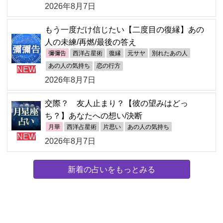
2026年8月7日
もう一度だけ信じたい【二度目の復縁】あの
人の未練/再燃/最後の答え
彌彌告
西洋占星術
復縁
元サヤ
別れたあの人
あの人の気持ち
恋の行方
NEW
2026年8月7日
交際？ 友人止まり？【彼の望みはどっ
ち？】あなたへの想い/決断
月華
西洋占星術
片思い
あの人の気持ち
NEW
2026年8月7日
新着の占いをもっとみる