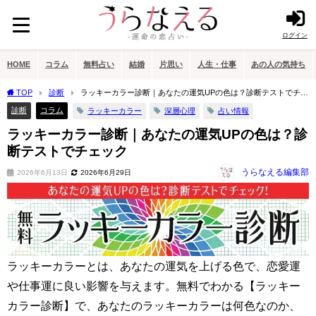
ログイン
HOME
コラム
無料占い
結婚
片思い
人生・仕事
あの人の気持ち
TOP
診断
ラッキーカラー診断｜あなたの運気UPの色は？診断テストでチェ
ック
診断
コラム
ラッキーカラー
深層心理
占い情報
ラッキーカラー診断｜あなたの運気UPの色は？診
断テストでチェック
うらなえる編集部
2026年6月13日
2026年6月29日
ラッキーカラーとは、あなたの運気を上げる色で、恋愛運
や仕事運に良い影響を与えます。無料でわかる【ラッキー
カラー診断】で、あなたのラッキーカラーは何色なのか、