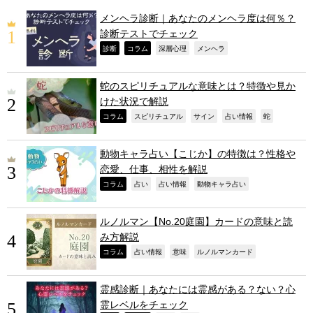
メンヘラ診断｜あなたのメンヘラ度は何％？
診断テストでチェック
,
,
,
,
診断
コラム
深層心理
メンヘラ
蛇のスピリチュアルな意味とは？特徴や見か
けた状況で解説
,
,
,
,
,
コラム
スピリチュアル
サイン
占い情報
蛇
動物キャラ占い【こじか】の特徴は？性格や
恋愛、仕事、相性を解説
,
,
,
,
コラム
占い
占い情報
動物キャラ占い
ルノルマン【No.20庭園】カードの意味と読
み方解説
,
,
,
,
コラム
占い情報
意味
ルノルマンカード
霊感診断｜あなたには霊感がある？ない？心
霊レベルをチェック