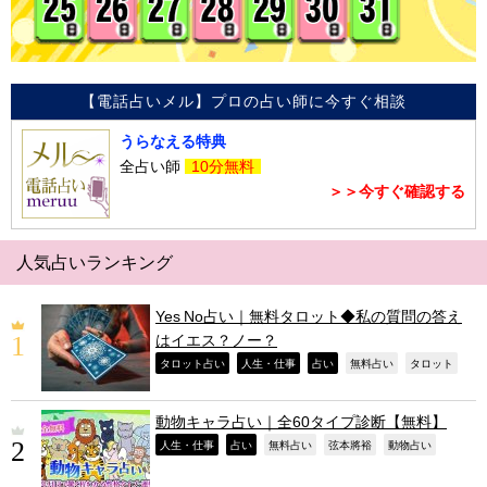
【電話占いメル】プロの占い師に今すぐ相談
うらなえる特典
全占い師
10分無料
＞＞今すぐ確認する
人気占いランキング
Yes No占い｜無料タロット◆私の質問の答え
はイエス？ノー？
,
,
,
,
,
タロット占い
人生・仕事
占い
無料占い
タロット
動物キャラ占い｜全60タイプ診断【無料】
,
,
,
,
,
人生・仕事
占い
無料占い
弦本將裕
動物占い