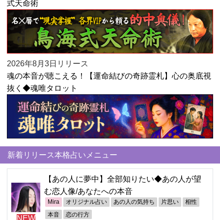
式天命術
2026年8月3日リリース
魂の本音が聴こえる！【運命結びの奇跡霊札】心の奥底視
抜く◆魂唯タロット
新着リリース本格占いメニュー
【あの人に夢中】全部知りたい◆あの人が望
む恋人像/あなたへの本音
Mira
オリジナル占い
あの人の気持ち
片思い
相性
本音
恋の行方
NEW