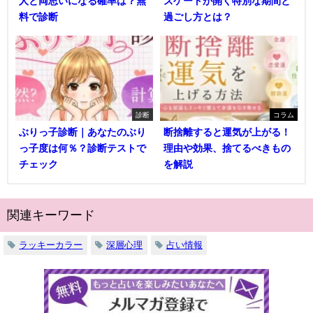
人と両思いになる確率は？無
ズゲートが開く特別な期間と
料で診断
過ごし方とは？
診断
コラム
ぶりっ子診断｜あなたのぶり
断捨離すると運気が上がる！
っ子度は何％？診断テストで
理由や効果、捨てるべきもの
チェック
を解説
関連キーワード
ラッキーカラー
深層心理
占い情報