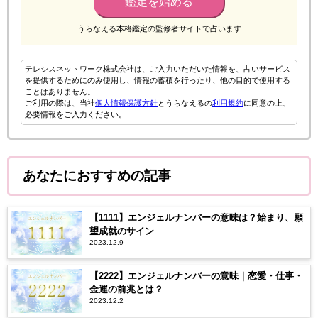
鑑定を始める
うらなえる本格鑑定の監修者サイトで占います
テレシスネットワーク株式会社は、ご入力いただいた情報を、占いサービス
を提供するためにのみ使用し、情報の蓄積を行ったり、他の目的で使用する
ことはありません。
ご利用の際は、当社
個人情報保護方針
とうらなえるの
利用規約
に同意の上、
必要情報をご入力ください。
あなたにおすすめの記事
【1111】エンジェルナンバーの意味は？始まり、願
望成就のサイン
2023.12.9
【2222】エンジェルナンバーの意味｜恋愛・仕事・
金運の前兆とは？
2023.12.2