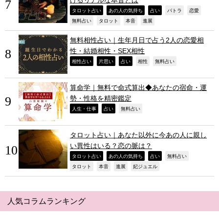
,
,
,
,
,
タロット占い
あの人の気持ち
占い
パトラ
恋愛
,
,
,
,
無料占い
タロット
本音
進展
無料相性占い｜生年月日で占う2人の恋愛相
性・結婚相性・SEX相性
,
,
,
,
,
相性占い
片思い
占い
相性
無料占い
算命学｜無料で命式算出◆あなたの宿命・運
勢・性格を精密鑑定
,
,
,
人生・仕事
占い
無料占い
タロット占い｜あなた以外に今あの人に親し
い異性はいる？恋の脈は？
,
,
,
,
タロット占い
あの人の気持ち
占い
無料占い
,
,
,
,
タロット
本音
進展
妃ジュエル
人気コラムランキング