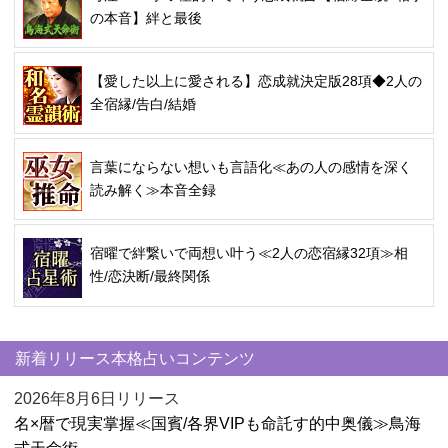
の本音】絆と最後
【愛した以上に愛される】恋成就決定版28項◆2人の
全宿縁/告白/結婚
言葉にならない想いも言語化≪あの人の感情を深く
読み解く≫本音全録
宿曜で絆繋いで両想い叶う≪2人の恋宿縁32項≫相
性/恋決断/最終関係
新着リリース本格占いコンテンツ
2026年8月6日リリース
名×暦で現実掌握≪国賓/各界VIPも命託す的中奥儀≫鳥海
式天命術