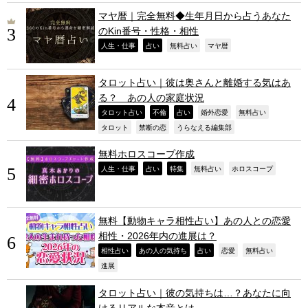
マヤ暦｜完全無料◆生年月日から占うあなた
のKin番号・性格・相性
,
,
,
,
人生・仕事
占い
無料占い
マヤ暦
タロット占い｜彼は奥さんと離婚する気はあ
る？ あの人の家庭状況
,
,
,
,
,
タロット占い
不倫
占い
婚外恋愛
無料占い
,
,
,
タロット
禁断の恋
うらなえる編集部
無料ホロスコープ作成
,
,
,
,
,
人生・仕事
占い
特集
無料占い
ホロスコープ
無料【動物キャラ相性占い】あの人との恋愛
相性・2026年内の進展は？
,
,
,
,
,
相性占い
あの人の気持ち
占い
恋愛
無料占い
,
進展
タロット占い｜彼の気持ちは…？あなたに向
けるリアルな本音とは