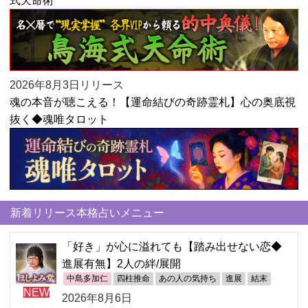
2026年8月3日リリース
魂の本音が聴こえる！【運命結びの奇跡霊札】心の奥底視
抜く◆魂唯タロット
新着リリース本格占いメニュー
「好き」が心に溢れても【踏み出せない恋◆
進展有無】2人の絆/展開
中島多加仁
四柱推命
あの人の気持ち
進展
結末
NEW
2026年8月6日