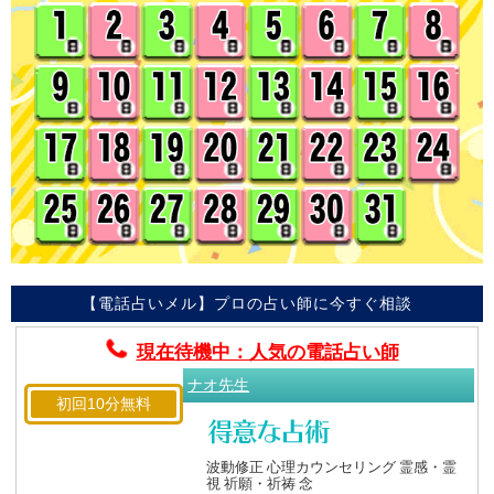
【電話占いメル】プロの占い師に今すぐ相談
現在待機中：人気の電話占い師
ナオ先生
初回10分無料
波動修正 心理カウンセリング 霊感・霊
視 祈願・祈祷 念