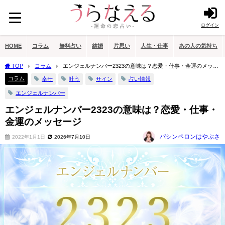
ログイン
HOME
コラム
無料占い
結婚
片思い
人生・仕事
あの人の気持ち
TOP
コラム
エンジェルナンバー2323の意味は？恋愛・仕事・金運のメッセ
ージ
コラム
幸せ
叶う
サイン
占い情報
エンジェルナンバー
エンジェルナンバー2323の意味は？恋愛・仕事・
金運のメッセージ
パシンペロンはやぶさ
2022年1月1日
2026年7月10日