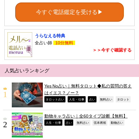
今すぐ電話鑑定を受ける▶
うらなえる特典
全占い師
10分無料
＞＞今すぐ確認する
人気占いランキング
Yes No占い｜無料タロット◆私の質問の答え
はイエス？ノー？
,
,
,
,
,
タロット占い
人生・仕事
占い
無料占い
タロット
動物キャラ占い｜全60タイプ診断【無料】
,
,
,
,
,
人生・仕事
占い
無料占い
弦本將裕
動物占い