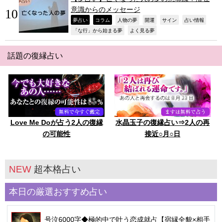
意識からのメッセージ
,
,
,
,
,
,
夢占い
コラム
人物の夢
開運
サイン
占い情報
,
,
「な行」から始まる夢
よく見る夢
話題の復縁占い
Love Me Doが占う2人の復縁
水晶玉子の復縁占い⇒2人の再
の可能性
接近○月○日
NEW
超本格占い
本日の厳選おすすめ占い
号泣6000字◆極的中で叶う恋成就占【宿縁全貌×相手