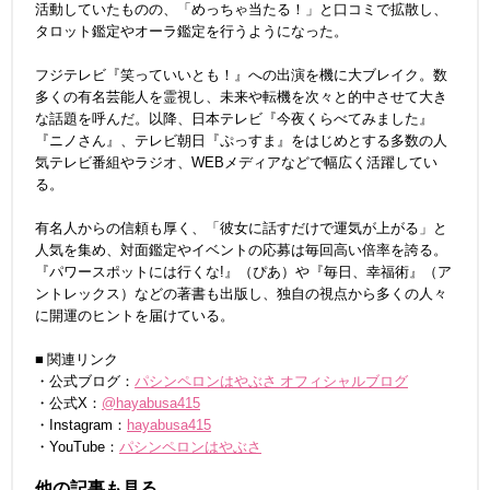
活動していたものの、「めっちゃ当たる！」と口コミで拡散し、
タロット鑑定やオーラ鑑定を行うようになった。
フジテレビ『笑っていいとも！』への出演を機に大ブレイク。数
多くの有名芸能人を霊視し、未来や転機を次々と的中させて大き
な話題を呼んだ。以降、日本テレビ『今夜くらべてみました』
『ニノさん』、テレビ朝日『ぷっすま』をはじめとする多数の人
気テレビ番組やラジオ、WEBメディアなどで幅広く活躍してい
る。
有名人からの信頼も厚く、「彼女に話すだけで運気が上がる」と
人気を集め、対面鑑定やイベントの応募は毎回高い倍率を誇る。
『パワースポットには行くな!』（ぴあ）や『毎日、幸福術』（ア
ントレックス）などの著書も出版し、独自の視点から多くの人々
に開運のヒントを届けている。
■ 関連リンク
・公式ブログ：
パシンペロンはやぶさ オフィシャルブログ
・公式X：
@hayabusa415
・Instagram：
hayabusa415
・YouTube：
パシンペロンはやぶさ
他の記事も見る