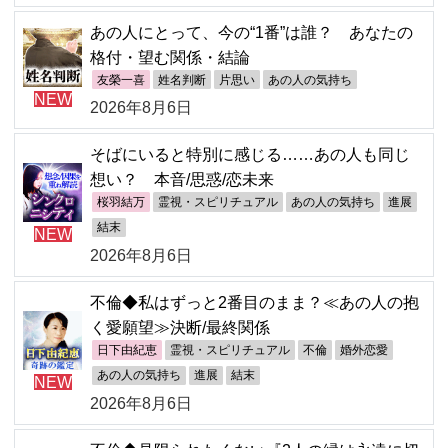
あの人にとって、今の“1番”は誰？ あなたの
格付・望む関係・結論
友榮一喜
姓名判断
片思い
あの人の気持ち
NEW
2026年8月6日
そばにいると特別に感じる……あの人も同じ
想い？ 本音/思惑/恋未来
桜羽結万
霊視・スピリチュアル
あの人の気持ち
進展
結末
NEW
2026年8月6日
不倫◆私はずっと2番目のまま？≪あの人の抱
く愛願望≫決断/最終関係
日下由紀恵
霊視・スピリチュアル
不倫
婚外恋愛
あの人の気持ち
進展
結末
NEW
2026年8月6日