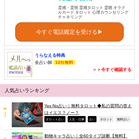
霊感・霊視 霊感タロット 霊聴 オラク
ルカード タロット 心理カウンセリング
チャネリング
今すぐ電話鑑定を受ける▶
うらなえる特典
全占い師
10分無料
＞＞今すぐ確認する
人気占いランキング
Yes No占い｜無料タロット◆私の質問の答え
はイエス？ノー？
,
,
,
,
,
タロット占い
人生・仕事
占い
タロット
無料占い
動物キャラ占い｜全60タイプ診断【無料】