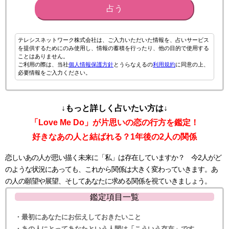
占う
テレシスネットワーク株式会社は、ご入力いただいた情報を、占いサービス
を提供するためにのみ使用し、情報の蓄積を行ったり、他の目的で使用する
ことはありません。
ご利用の際は、当社
個人情報保護方針
とうらなえるの
利用規約
に同意の上、
必要情報をご入力ください。
↓もっと詳しく占いたい方は↓
「Love Me Do」が片思いの恋の行方を鑑定！
好きなあの人と結ばれる？1年後の2人の関係
恋しいあの人が思い描く未来に「私」は存在していますか？ 今2人がど
のような状況にあっても、これから関係は大きく変わっていきます。あ
の人の願望や展望、そしてあなたに求める関係を視ていきましょう。
鑑定項目一覧
・最初にあなたにお伝えしておきたいこと
・あの人にとってあなたという人間は「こういう存在」です