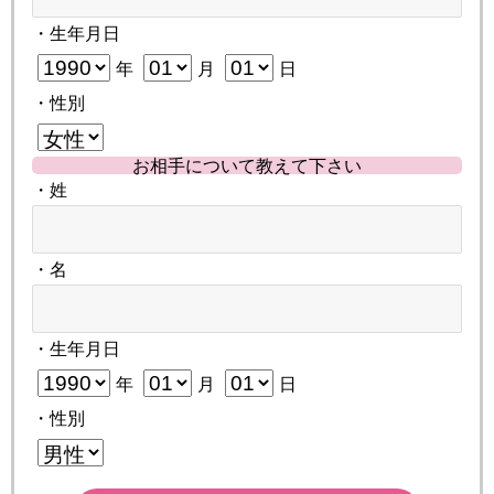
・生年月日
年
月
日
・性別
お相手について教えて下さい
・姓
・名
・生年月日
年
月
日
・性別