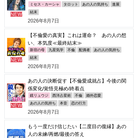
ミセス・カーシャ
タロット
あの人の気持ち
進展
結末
NEW
2026年8月7日
【不倫愛の真実】これは運命？ あの人の想
い、本気度≪最終結末≫
新宿の母
九星気学
不倫
配偶者
あの人の気持ち
結末
NEW
2026年8月7日
あの人の決断促す【不倫愛成就占】今後の関
係変化/覚悟見極め/終着点
鏡リュウジ
西洋占星術
不倫
婚外恋愛
あの人の気持ち
本音
恋の行方
NEW
2026年8月7日
もう一度だけ信じたい【二度目の復縁】あの
人の未練/再燃/最後の答え