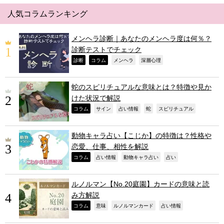
人気コラムランキング
メンヘラ診断｜あなたのメンヘラ度は何％？
診断テストでチェック
,
,
,
,
診断
コラム
メンヘラ
深層心理
蛇のスピリチュアルな意味とは？特徴や見か
けた状況で解説
,
,
,
,
,
コラム
サイン
占い情報
蛇
スピリチュアル
動物キャラ占い【こじか】の特徴は？性格や
恋愛、仕事、相性を解説
,
,
,
,
コラム
占い情報
動物キャラ占い
占い
ルノルマン【No.20庭園】カードの意味と読
み方解説
,
,
,
,
コラム
意味
ルノルマンカード
占い情報