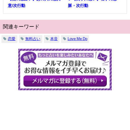
意/次行動
脈・次行動
関連キーワード
恋愛
無料占い
本音
Love Me Do