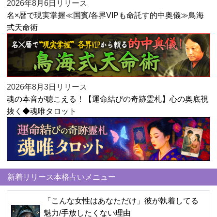
2026年8月6日リリース
名×暦で現実掌握≪国賓/各界VIPも命託す的中奥儀≫鳥海
式天命術
2026年8月3日リリース
魂の本音が聴こえる！【運命結びの奇跡霊札】心の奥底視
抜く◆魂唯タロット
新着リリース本格占いメニュー
「こんな女性はあなただけ」彼が執着してる
魅力/手放したくない理由