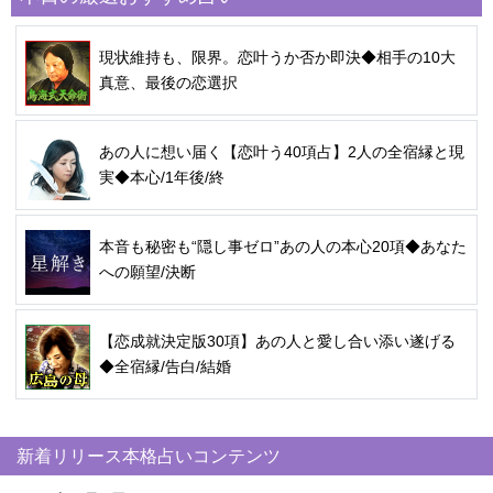
現状維持も、限界。恋叶うか否か即決◆相手の10大
真意、最後の恋選択
あの人に想い届く【恋叶う40項占】2人の全宿縁と現
実◆本心/1年後/終
本音も秘密も“隠し事ゼロ”あの人の本心20項◆あなた
への願望/決断
【恋成就決定版30項】あの人と愛し合い添い遂げる
◆全宿縁/告白/結婚
新着リリース本格占いコンテンツ