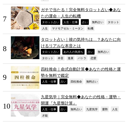
ガチで当たる！完全無料タロット占い◆あな
たの運命・人生の転機
,
,
,
,
,
タロット占い
人生・仕事
占い
無料占い
タロット
,
,
,
人生
マドモアゼル・ミータン
転機
タロット占い｜彼の気持ちは…？あなたに向
けるリアルな本音とは
,
,
,
,
タロット占い
あの人の気持ち
占い
無料占い
,
,
,
,
,
タロット
本音
進展
パトラ
恋愛
四柱推命｜命式自動計算◆あなたの性格と運
勢を無料で鑑定
,
,
,
,
人生・仕事
占い
四柱推命
無料占い
九星気学｜完全無料◆あなたの性格・運勢・
開運『九星盤計算』
,
,
,
,
,
,
人生・仕事
占い
無料占い
九星気学
運勢
人生
,
才能