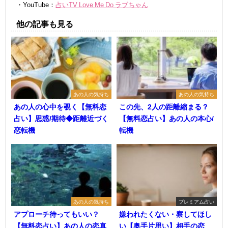
・YouTube：
占いTV Love Me Do ラブちゃん
他の記事も見る
あの人の気持ち
あの人の気持ち
あの人の心中を覗く【無料恋
この先、2人の距離縮まる？
占い】思惑/期待◆距離近づく
【無料恋占い】あの人の本心/
恋転機
転機
あの人の気持ち
プレミアム占い
アプローチ待ってもいい？
嫌われたくない・察してほし
【無料恋占い】あの人の恋真
い【奥手片思い】相手の恋