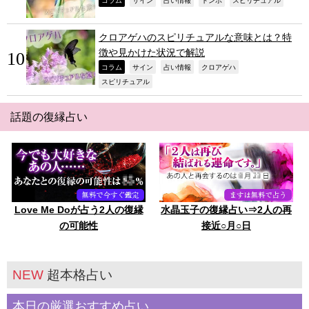
,
,
,
,
,
クロアゲハのスピリチュアルな意味とは？特
徴や見かけた状況で解説
,
,
,
,
コラム
サイン
占い情報
クロアゲハ
,
スピリチュアル
話題の復縁占い
Love Me Doが占う2人の復縁
水晶玉子の復縁占い⇒2人の再
の可能性
接近○月○日
NEW
超本格占い
本日の厳選おすすめ占い