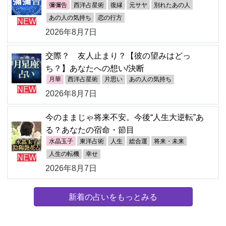
彌彌告
西洋占星術
復縁
元サヤ
別れたあの人
あの人の気持ち
恋の行方
NEW
2026年8月7日
交際？ 友人止まり？【彼の望みはどっ
ち？】あなたへの想い/決断
月華
西洋占星術
片思い
あの人の気持ち
NEW
2026年8月7日
今のままじゃ将来不安。今後“人生大逆転”あ
る？あなたの宿命・節目
水晶玉子
東洋占術
人生
総合運
将来・未来
人生の転機
幸せ
NEW
2026年8月7日
新着の占いをもっとみる