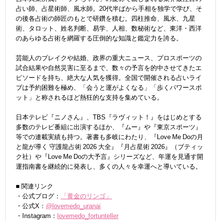
占い師、占星術師、風水師。20代半ばから手相を独学で学び、そ
の後各占術の師匠のもとで研鑽を積む。四柱推命、風水、九星
術、タロット、姓名判断、易学、人相、数秘術など、東洋・西洋
のあらゆる占術を網羅する圧倒的な知識と鑑定力を誇る。
芸能人のブレイクや結婚、政界の重大ニュース、プロスポーツの
試合結果や自然災害に至るまで、数々の予言を的中させてきたエ
ピソードを持ち、絶大な人気を獲得。全国で開催される占いライ
ブは予約困難を極め、「会うと運がよくなる」「歩くパワースポ
ット」と称されるほど熱狂的な支持を集めている。
日本テレビ『ニノさん』、TBS『ラヴィット！』をはじめとする
多数のテレビ番組に出演するほか、『ムー』や『東京スポーツ』
等での連載実績も持つ。著書も多岐にわたり、『Love Me Doの月
と龍が導く 守護龍占術 2026 大全』『月占星術 2026』（ブティッ
ク社）や『Love Me Doの大予言』シリーズなど、年運を見通す開
運指南書を継続的に発表し、多くの人々を幸運へと導いている。
■ 関連リンク
・公式ブログ：
「黄金のリンゴ」
・公式X：
@lovemedo_uranai
・Instagram：
lovemedo_fortunteller