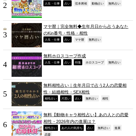
,
,
,
,
,
人生・仕事
占い
弦本將裕
動物占い
無料占い
マヤ暦｜完全無料◆生年月日から占うあなた
のKin番号・性格・相性
,
,
,
,
人生・仕事
占い
マヤ暦
無料占い
無料ホロスコープ作成
,
,
,
,
,
人生・仕事
占い
特集
ホロスコープ
無料占い
無料相性占い｜生年月日で占う2人の恋愛相
性・結婚相性・SEX相性
,
,
,
,
,
相性占い
片思い
占い
無料占い
相性
無料【動物キャラ相性占い】あの人との恋愛
相性・2026年内の進展は？
,
,
,
,
,
相性占い
あの人の気持ち
占い
無料占い
進展
,
恋愛