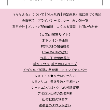
「うらなえる」について
利用規約
特定商取引法に基づく表記
免責事項
プライバシーポリシー
占い師一覧
運営会社
メルマガ配信解除
よくある質問
お問い合わせ
【人気の関連サイト】
木下レオン 帝王数
村野弘味の招運推命
Love Me Doの占い
水晶玉子 陰陽艶花占
鏡リュウジ│精密ホロスコープ
イヴルルド遙華の数秘術 マインドナンバー
Ｋｅｉｋｏ◆ルナロジー占い
大串ノリコ 紫微斗数と手相占い
シークエンスはやともの怪談霊視
アポロン山崎の姓名判断
山倭厭魏の算命学
彌彌告のタロット占い