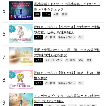
霊感診断｜あなたには霊感がある？ない？心
霊レベルをチェック
,
,
,
,
診断
コラム
心霊
霊感
動物キャラ占い【ペガサス】の特徴は？性格
や恋愛、仕事、相性を解説
,
,
,
,
コラム
占い情報
動物キャラ占い
占い
宝毛は幸運のサイン？眉、顎…生える場所別
の意味や対処法を解説
,
,
,
,
,
コラム
スピリチュアル
占い情報
宝毛
開運
動物キャラ占い【守りの猿】特徴・性格・相
性を解説
,
,
,
,
コラム
占い情報
動物キャラ占い
占い
トンボのスピリチュアルな意味とは？特徴や
見かけた状況で解説
コラム
サイン
占い情報
トンボ
スピリチュアル