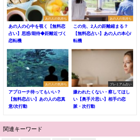
あの人の気持ち
あの人の気持ち
あの人の心中を覗く【無料恋
この先、2人の距離縮まる？
占い】思惑/期待◆距離近づく
【無料恋占い】あの人の本心/
恋転機
転機
あの人の気持ち
プレミアム占い
アプローチ待ってもいい？
嫌われたくない・察してほし
【無料恋占い】あの人の恋真
い【奥手片思い】相手の恋
意/次行動
脈・次行動
関連キーワード