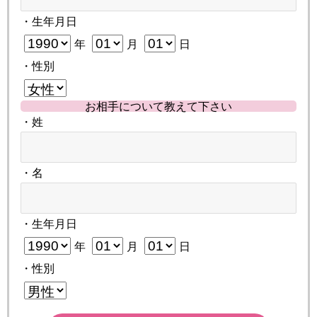
・生年月日
年
月
日
・性別
お相手について教えて下さい
・姓
・名
・生年月日
年
月
日
・性別