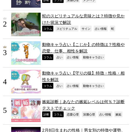
,
,
,
,
診断
コラム
深層心理
メンヘラ
蛇のスピリチュアルな意味とは？特徴や見か
けた状況で解説
,
,
,
,
,
コラム
スピリチュアル
サイン
占い情報
蛇
動物キャラ占い【こじか】の特徴は？性格や
恋愛、仕事、相性を解説
,
,
,
,
コラム
占い
占い情報
動物キャラ占い
動物キャラ占い【守りの猿】特徴・性格・相
性を解説
,
,
,
,
コラム
占い
占い情報
動物キャラ占い
嫉妬診断｜あなたの嫉妬レベルは何％？診断
テストでチェック
,
,
,
,
,
,
診断
コラム
恋愛心理
深層心理
占い情報
嫉妬
2月8日生まれの性格｜男女別の特徴や運勢、