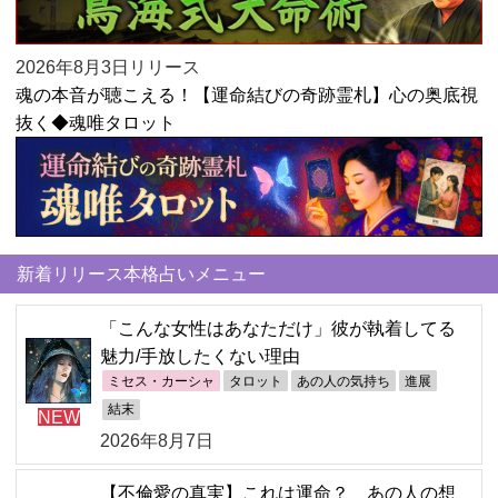
2026年8月3日リリース
魂の本音が聴こえる！【運命結びの奇跡霊札】心の奥底視
抜く◆魂唯タロット
新着リリース本格占いメニュー
「こんな女性はあなただけ」彼が執着してる
魅力/手放したくない理由
ミセス・カーシャ
タロット
あの人の気持ち
進展
結末
NEW
2026年8月7日
【不倫愛の真実】これは運命？ あの人の想