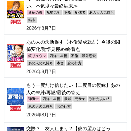
い、本気度≪最終結末≫
新宿の母
九星気学
不倫
配偶者
あの人の気持ち
結末
NEW
2026年8月7日
あの人の決断促す【不倫愛成就占】今後の関
係変化/覚悟見極め/終着点
鏡リュウジ
西洋占星術
不倫
婚外恋愛
あの人の気持ち
本音
恋の行方
NEW
2026年8月7日
もう一度だけ信じたい【二度目の復縁】あの
人の未練/再燃/最後の答え
彌彌告
西洋占星術
復縁
元サヤ
別れたあの人
あの人の気持ち
恋の行方
NEW
2026年8月7日
交際？ 友人止まり？【彼の望みはどっ