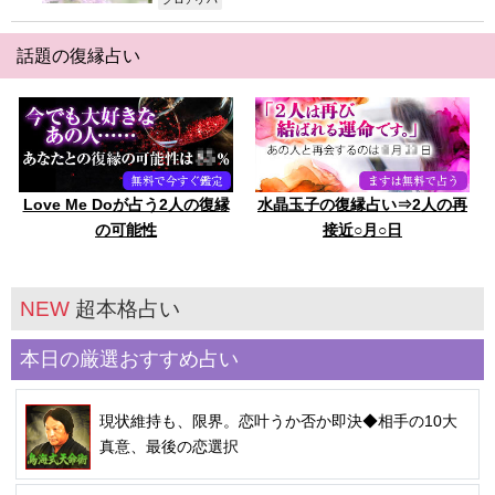
,
話題の復縁占い
Love Me Doが占う2人の復縁
水晶玉子の復縁占い⇒2人の再
の可能性
接近○月○日
NEW
超本格占い
本日の厳選おすすめ占い
現状維持も、限界。恋叶うか否か即決◆相手の10大
真意、最後の恋選択