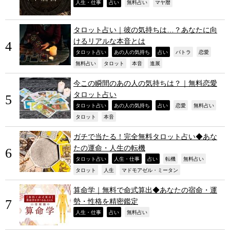
,
,
,
,
人生・仕事
占い
無料占い
マヤ暦
タロット占い｜彼の気持ちは…？あなたに向
けるリアルな本音とは
,
,
,
,
,
タロット占い
あの人の気持ち
占い
パトラ
恋愛
,
,
,
,
無料占い
タロット
本音
進展
今この瞬間のあの人の気持ちは？｜無料恋愛
タロット占い
,
,
,
,
,
タロット占い
あの人の気持ち
占い
恋愛
無料占い
,
,
タロット
本音
ガチで当たる！完全無料タロット占い◆あな
たの運命・人生の転機
,
,
,
,
,
タロット占い
人生・仕事
占い
転機
無料占い
,
,
,
タロット
人生
マドモアゼル・ミータン
算命学｜無料で命式算出◆あなたの宿命・運
勢・性格を精密鑑定
,
,
,
人生・仕事
占い
無料占い