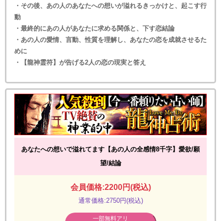
・その後、あの人のあなたへの想いが溢れるきっかけと、起こす行
動
・最終的にあの人があなたに求める関係と、下す恋結論
・あの人の愛情、言動、性質を理解し、あなたの恋を成就させるた
めに
・【龍神霊符】が告げる2人の恋の現実と答え
あなたへの想いで溢れてます【あの人の全感情8千字】愛欲/願
望/結論
会員価格:2200円(税込)
通常価格:2750円(税込)
一部無料アリ