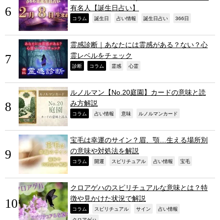
有名人【誕生日占い】
,
,
,
,
,
コラム
誕生日
占い情報
誕生日占い
366日
霊感診断｜あなたには霊感がある？ない？心
霊レベルをチェック
,
,
,
,
診断
コラム
霊感
心霊
ルノルマン【No.20庭園】カードの意味と読
み方解説
,
,
,
,
コラム
占い情報
意味
ルノルマンカード
宝毛は幸運のサイン？眉、顎…生える場所別
の意味や対処法を解説
,
,
,
,
,
コラム
開運
スピリチュアル
占い情報
宝毛
クロアゲハのスピリチュアルな意味とは？特
徴や見かけた状況で解説
,
,
,
,
コラム
スピリチュアル
サイン
占い情報
クロアゲハ