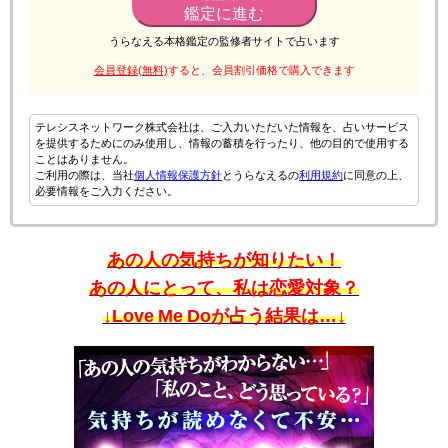
鑑定に進む
うらなえる本格鑑定の監修者サイトで占います
会員登録(無料)
すると、会員割引価格で購入できます
テレシスネットワーク株式会社は、ご入力いただいた情報を、占いサービス
を提供するためにのみ使用し、情報の蓄積を行ったり、他の目的で使用する
ことはありません。
ご利用の際は、当社
個人情報保護方針
とうらなえるの
利用規約
に同意の上、
必要情報をご入力ください。
あの人の気持ちが知りたい！
あの人にとって、私は恋愛対象？
↓Love Me Doが占う結果は…↓