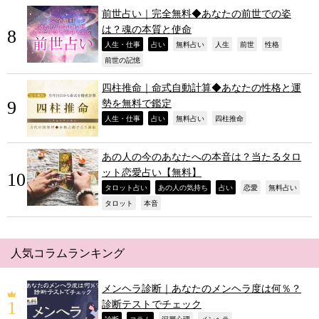
前世占い｜完全無料◆あなたの前世での姿
は？魂の本質と使命
,
,
,
,
,
,
人生・仕事
占い
無料占い
人生
前世
性格
,
前世の記憶
四柱推命｜命式自動計算◆あなたの性格と運
勢を無料で鑑定
,
,
,
,
人生・仕事
占い
無料占い
四柱推命
あの人の今のあなたへの本音は？当たるタロ
ット恋愛占い【無料】
,
,
,
,
,
タロット占い
あの人の気持ち
占い
恋愛
無料占い
,
,
タロット
本音
人気コラムランキング
メンヘラ診断｜あなたのメンヘラ度は何％？
診断テストでチェック