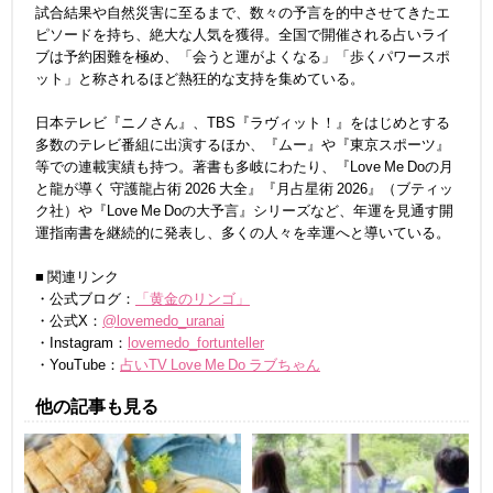
試合結果や自然災害に至るまで、数々の予言を的中させてきたエ
ピソードを持ち、絶大な人気を獲得。全国で開催される占いライ
ブは予約困難を極め、「会うと運がよくなる」「歩くパワースポ
ット」と称されるほど熱狂的な支持を集めている。
日本テレビ『ニノさん』、TBS『ラヴィット！』をはじめとする
多数のテレビ番組に出演するほか、『ムー』や『東京スポーツ』
等での連載実績も持つ。著書も多岐にわたり、『Love Me Doの月
と龍が導く 守護龍占術 2026 大全』『月占星術 2026』（ブティッ
ク社）や『Love Me Doの大予言』シリーズなど、年運を見通す開
運指南書を継続的に発表し、多くの人々を幸運へと導いている。
■ 関連リンク
・公式ブログ：
「黄金のリンゴ」
・公式X：
@lovemedo_uranai
・Instagram：
lovemedo_fortunteller
・YouTube：
占いTV Love Me Do ラブちゃん
他の記事も見る