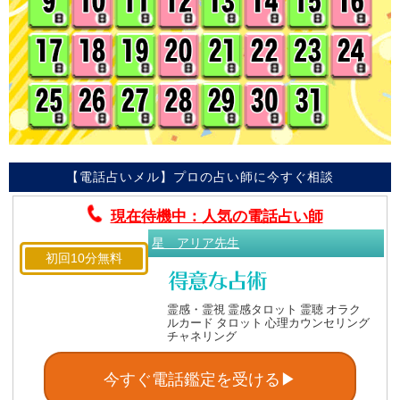
【電話占いメル】プロの占い師に今すぐ相談
現在待機中：人気の電話占い師
星 アリア先生
初回10分無料
霊感・霊視 霊感タロット 霊聴 オラク
ルカード タロット 心理カウンセリング
チャネリング
今すぐ電話鑑定を受ける▶