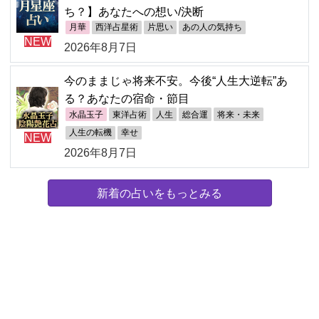
ち？】あなたへの想い/決断
月華
西洋占星術
片思い
あの人の気持ち
NEW
2026年8月7日
今のままじゃ将来不安。今後“人生大逆転”あ
る？あなたの宿命・節目
水晶玉子
東洋占術
人生
総合運
将来・未来
人生の転機
幸せ
NEW
2026年8月7日
新着の占いをもっとみる