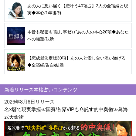
あの人に想い届く【恋叶う40項占】2人の全宿縁と現
実◆本心/1年後/終
本音も秘密も“隠し事ゼロ”あの人の本心20項◆あなた
への願望/決断
【恋成就決定版30項】あの人と愛し合い添い遂げる
◆全宿縁/告白/結婚
新着リリース本格占いコンテンツ
2026年8月6日リリース
名×暦で現実掌握≪国賓/各界VIPも命託す的中奥儀≫鳥海
式天命術