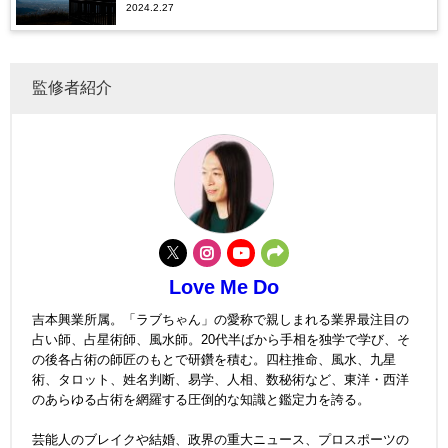
2024.2.27
監修者紹介
Love Me Do
吉本興業所属。「ラブちゃん」の愛称で親しまれる業界最注目の
占い師、占星術師、風水師。20代半ばから手相を独学で学び、そ
の後各占術の師匠のもとで研鑽を積む。四柱推命、風水、九星
術、タロット、姓名判断、易学、人相、数秘術など、東洋・西洋
のあらゆる占術を網羅する圧倒的な知識と鑑定力を誇る。
芸能人のブレイクや結婚、政界の重大ニュース、プロスポーツの