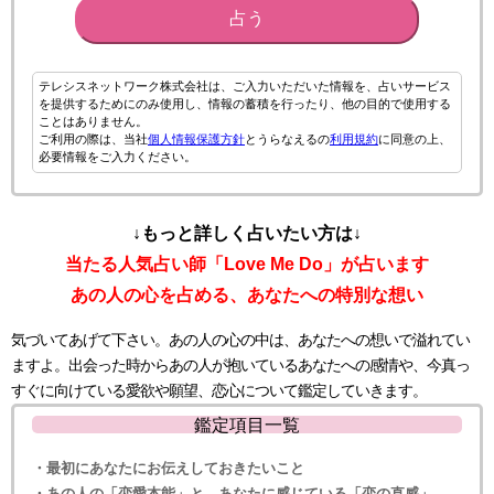
占う
テレシスネットワーク株式会社は、ご入力いただいた情報を、占いサービス
を提供するためにのみ使用し、情報の蓄積を行ったり、他の目的で使用する
ことはありません。
ご利用の際は、当社
個人情報保護方針
とうらなえるの
利用規約
に同意の上、
必要情報をご入力ください。
↓もっと詳しく占いたい方は↓
当たる人気占い師「Love Me Do」が占います
あの人の心を占める、あなたへの特別な想い
気づいてあげて下さい。あの人の心の中は、あなたへの想いで溢れてい
ますよ。出会った時からあの人が抱いているあなたへの感情や、今真っ
すぐに向けている愛欲や願望、恋心について鑑定していきます。
鑑定項目一覧
・最初にあなたにお伝えしておきたいこと
・あの人の「恋愛本能」と、あなたに感じている「恋の直感」