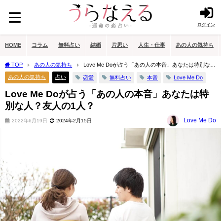
ログイン
HOME
コラム
無料占い
結婚
片思い
人生・仕事
あの人の気持ち
TOP
あの人の気持ち
Love Me Doが占う「あの人の本音」あなたは特別な
人？友人の1人？
あの人の気持ち
占い
恋愛
無料占い
本音
Love Me Do
Love Me Doが占う「あの人の本音」あなたは特
別な人？友人の1人？
Love Me Do
2022年6月19日
2024年2月15日