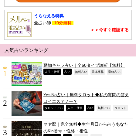
うらなえる特典
全占い師
10分無料
＞＞今すぐ確認する
人気占いランキング
動物キャラ占い｜全60タイプ診断【無料】
,
,
,
,
,
人生・仕事
占い
無料占い
弦本將裕
動物占い
Yes No占い｜無料タロット◆私の質問の答え
はイエス？ノー？
,
,
,
,
,
タロット占い
人生・仕事
占い
無料占い
タロット
マヤ暦｜完全無料◆生年月日から占うあなた
のKin番号・性格・相性