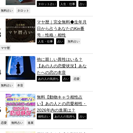
,
,
,
タロット占い
人生・仕事
占い
,
,
無料占い
タロット
マヤ暦｜完全無料◆生年月
日から占うあなたのKin番
号・性格・相性
,
,
,
人生・仕事
占い
無料占い
,
マヤ暦
他に親しい異性はいる？
【あの人の恋愛状況】あな
たへの恋の本音
,
,
,
あの人の気持ち
占い
恋愛
,
,
無料占い
本音
無料【動物キャラ相性占
い】あの人との恋愛相性・
2026年内の進展は？
,
,
,
相性占い
あの人の気持ち
占い
,
,
,
恋愛
無料占い
進展