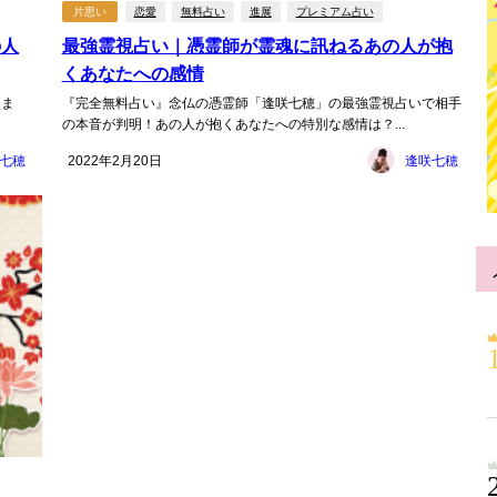
片思い
恋愛
無料占い
進展
プレミアム占い
の人
最強霊視占い｜憑霊師が霊魂に訊ねるあの人が抱
くあなたへの感情
しま
『完全無料占い』念仏の憑霊師「逢咲七穂」の最強霊視占いで相手
の本音が判明！あの人が抱くあなたへの特別な感情は？...
七穂
2022年2月20日
逢咲七穂