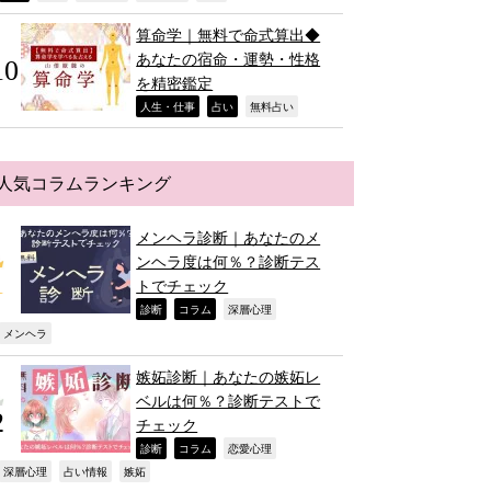
算命学｜無料で命式算出◆
あなたの宿命・運勢・性格
を精密鑑定
,
,
,
人生・仕事
占い
無料占い
人気コラムランキング
メンヘラ診断｜あなたのメ
ンヘラ度は何％？診断テス
トでチェック
,
,
,
診断
コラム
深層心理
,
メンヘラ
嫉妬診断｜あなたの嫉妬レ
ベルは何％？診断テストで
チェック
,
,
,
診断
コラム
恋愛心理
,
,
,
深層心理
占い情報
嫉妬