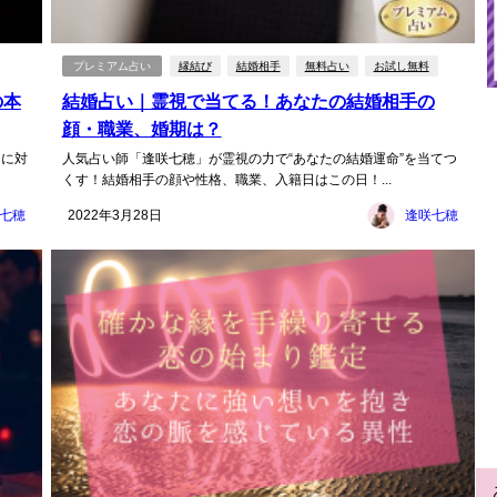
プレミアム占い
縁結び
結婚相手
無料占い
お試し無料
の本
結婚占い｜霊視で当てる！あなたの結婚相手の
顔・職業、婚期は？
たに対
人気占い師「逢咲七穂」が霊視の力で“あなたの結婚運命”を当てつ
くす！結婚相手の顔や性格、職業、入籍日はこの日！...
七穂
2022年3月28日
逢咲七穂