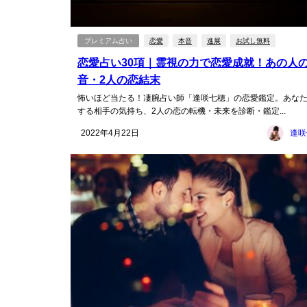
プレミアム占い
恋愛
本音
進展
お試し無料
恋愛占い30項｜霊視の力で恋愛成就！あの人
音・2人の恋結末
怖いほど当たる！凄腕占い師「逢咲七穂」の恋愛鑑定。あな
する相手の気持ち、2人の恋の転機・未来を診断・鑑定...
2022年4月22日
逢咲