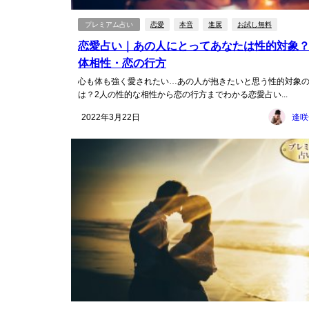
プレミアム占い
恋愛
本音
進展
お試し無料
恋愛占い｜あの人にとってあなたは性的対象
体相性・恋の行方
心も体も強く愛されたい…あの人が抱きたいと思う性的対象
は？2人の性的な相性から恋の行方までわかる恋愛占い...
2022年3月22日
逢咲