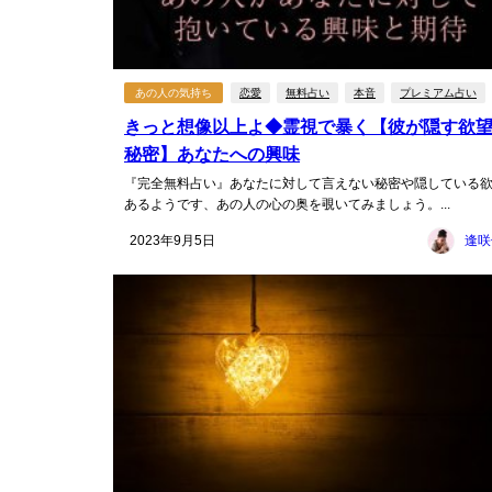
あの人の気持ち
恋愛
無料占い
本音
プレミアム占い
きっと想像以上よ◆霊視で暴く【彼が隠す欲
秘密】あなたへの興味
『完全無料占い』あなたに対して言えない秘密や隠している
あるようです、あの人の心の奥を覗いてみましょう。...
2023年9月5日
逢咲