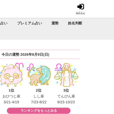
ログイン
性占い
プレミアム占い
運勢
姓名判断
今日の運勢 2026年8月9日(日)
1位
2位
3位
おひつじ座
しし座
てんびん座
3/21-4/19
7/23-8/22
9/23-10/23
ランキングをもっとみる