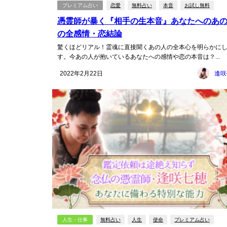
プレミアム占い
恋愛
無料占い
本音
お試し無料
憑霊師が暴く『相手の生本音』あなたへのあ
の全感情・恋結論
驚くほどリアル！霊魂に直接聞くあの人の全本心を明らかに
す。今あの人が抱いているあなたへの感情や恋の本音は？...
2022年2月22日
逢咲
人生・仕事
無料占い
人生
使命
プレミアム占い