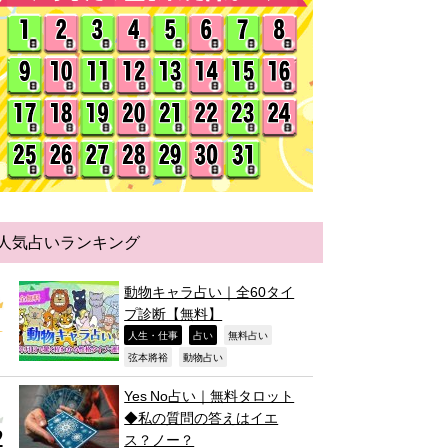
人気占いランキング
動物キャラ占い｜全60タイ
プ診断【無料】
,
,
,
人生・仕事
占い
無料占い
,
,
弦本將裕
動物占い
Yes No占い｜無料タロット
◆私の質問の答えはイエ
ス？ノー？