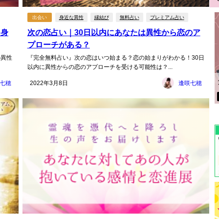
出会い
身近な異性
縁結び
無料占い
プレミアム占い
？身
次の恋占い｜30日以内にあなたは異性から恋のア
プローチがある？
の異性
『完全無料占い』次の恋はいつ始まる？恋の始まりがわかる！30日
以内に異性からの恋のアプローチを受ける可能性は？...
七穂
2022年3月8日
逢咲七穂