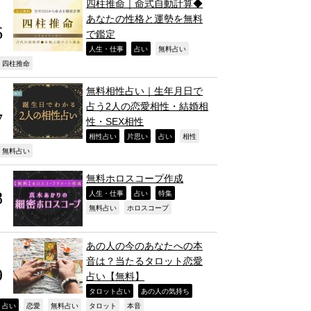
四柱推命｜命式自動計算◆
あなたの性格と運勢を無料
で鑑定
,
,
,
人生・仕事
占い
無料占い
,
四柱推命
無料相性占い｜生年月日で
占う2人の恋愛相性・結婚相
性・SEX相性
,
,
,
,
相性占い
片思い
占い
相性
,
無料占い
無料ホロスコープ作成
,
,
,
人生・仕事
占い
特集
,
,
無料占い
ホロスコープ
あの人の今のあなたへの本
音は？当たるタロット恋愛
占い【無料】
,
,
タロット占い
あの人の気持ち
,
,
,
,
,
占い
恋愛
無料占い
タロット
本音