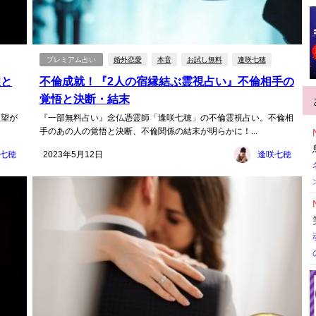
プレミアム占い
婚外恋愛
本音
お試し無料
逢咲七穂
望と
不倫成就！『2人の宿縁結ぶ霊視占い』不倫相手の
覚悟と決断・結末
欲望が
『一部無料占い』念仏憑霊師「逢咲七穂」の不倫霊視占い。不倫相
手のあの人の覚悟と決断、不倫関係の結末が明らかに！...
七穂
2023年5月12日
逢咲七穂