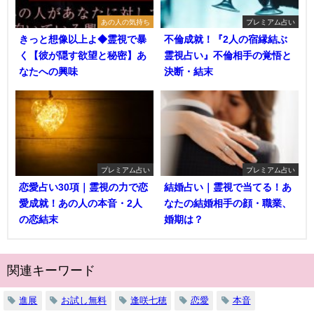
あの人の気持ち
プレミアム占い
きっと想像以上よ◆霊視で暴
不倫成就！『2人の宿縁結ぶ
く【彼が隠す欲望と秘密】あ
霊視占い』不倫相手の覚悟と
なたへの興味
決断・結末
プレミアム占い
プレミアム占い
恋愛占い30項｜霊視の力で恋
結婚占い｜霊視で当てる！あ
愛成就！あの人の本音・2人
なたの結婚相手の顔・職業、
の恋結末
婚期は？
関連キーワード
進展
お試し無料
逢咲七穂
恋愛
本音