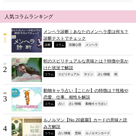
人気コラムランキング
メンヘラ診断｜あなたのメンヘラ度は何％？
診断テストでチェック
,
,
,
,
診断
コラム
深層心理
メンヘラ
蛇のスピリチュアルな意味とは？特徴や見か
けた状況で解説
,
,
,
,
,
コラム
スピリチュアル
サイン
占い情報
蛇
動物キャラ占い【こじか】の特徴は？性格や
恋愛、仕事、相性を解説
,
,
,
,
コラム
占い
占い情報
動物キャラ占い
ルノルマン【No.20庭園】カードの意味と読
み方解説
,
,
,
,
コラム
占い情報
意味
ルノルマンカード