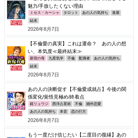
魅力/手放したくない理由
ミセス・カーシャ
タロット
あの人の気持ち
進展
結末
NEW
2026年8月7日
【不倫愛の真実】これは運命？ あの人の想
い、本気度≪最終結末≫
新宿の母
九星気学
不倫
配偶者
あの人の気持ち
結末
NEW
2026年8月7日
あの人の決断促す【不倫愛成就占】今後の関
係変化/覚悟見極め/終着点
鏡リュウジ
西洋占星術
不倫
婚外恋愛
あの人の気持ち
本音
恋の行方
NEW
2026年8月7日
もう一度だけ信じたい【二度目の復縁】あの