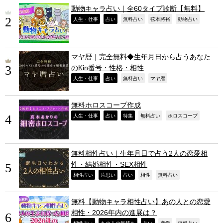
動物キャラ占い｜全60タイプ診断【無料】
,
,
,
,
,
人生・仕事
占い
無料占い
弦本將裕
動物占い
マヤ暦｜完全無料◆生年月日から占うあなた
のKin番号・性格・相性
,
,
,
,
人生・仕事
占い
無料占い
マヤ暦
無料ホロスコープ作成
,
,
,
,
,
人生・仕事
占い
特集
無料占い
ホロスコープ
無料相性占い｜生年月日で占う2人の恋愛相
性・結婚相性・SEX相性
,
,
,
,
,
相性占い
片思い
占い
相性
無料占い
無料【動物キャラ相性占い】あの人との恋愛
相性・2026年内の進展は？