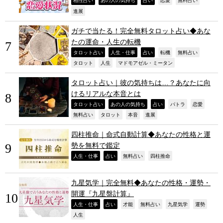
,
,
,
,
,
相性占い
あの人の気持ち
占い
恋愛
無料占い
,
進展
ガチで当たる！完全無料タロット占い◆あな
たの運命・人生の転機
,
,
,
,
,
タロット占い
人生・仕事
占い
転機
無料占い
,
,
,
タロット
人生
マドモアゼル・ミータン
タロット占い｜彼の気持ちは…？あなたに向
けるリアルな本音とは
,
,
,
,
,
タロット占い
あの人の気持ち
占い
パトラ
恋愛
,
,
,
,
無料占い
タロット
本音
進展
四柱推命｜命式自動計算◆あなたの性格と運
勢を無料で鑑定
,
,
,
,
人生・仕事
占い
無料占い
四柱推命
九星気学｜完全無料◆あなたの性格・運勢・
開運『九星盤計算』
,
,
,
,
,
,
人生・仕事
占い
才能
無料占い
九星気学
運勢
,
人生