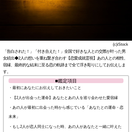
(c)iStock
「告白された！」「付き合えた！」全国で好きな人との交際が叶った男
女続出◆2人の想いを重ね繋ぎ合わす【恋愛成就霊視】あの人との相性、
宿縁、最終的な結末に至る恋の軌跡まで全て浮き彫りにしてお伝えしま
す。
■鑑定項目
・最初にあなたにお伝えしておきたいこと
・【2人が出会った運命】あなたとあの人を巡り会わせた愛宿縁
・あの人が最初に出会った時から感じている「あなたとの運命・恋
未来」
・もし2人が恋人同士になった時、あの人があなたと一緒に叶えた