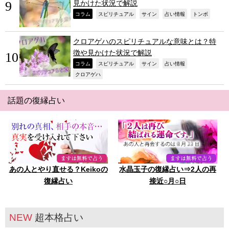
見かけた状況で解説
,
,
,
,
,
コラム
スピリチュアル
サイン
占い情報
トンボ
クロアゲハのスピリチュアルな意味とは？特
徴や見かけた状況で解説
,
,
,
,
コラム
スピリチュアル
サイン
占い情報
,
クロアゲハ
話題の復縁占い
あの人とやり直せる？Keikoの
水晶玉子の復縁占い⇒2人の再
復縁占い
接近○月○日
NEW
超本格占い