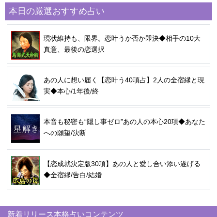
本日の厳選おすすめ占い
現状維持も、限界。恋叶うか否か即決◆相手の10大
真意、最後の恋選択
あの人に想い届く【恋叶う40項占】2人の全宿縁と現
実◆本心/1年後/終
本音も秘密も“隠し事ゼロ”あの人の本心20項◆あなた
への願望/決断
【恋成就決定版30項】あの人と愛し合い添い遂げる
◆全宿縁/告白/結婚
新着リリース本格占いコンテンツ