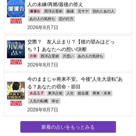
人の未練/再燃/最後の答え
彌彌告
西洋占星術
復縁
元サヤ
別れたあの人
あの人の気持ち
恋の行方
NEW
2026年8月7日
交際？ 友人止まり？【彼の望みはどっ
ち？】あなたへの想い/決断
月華
西洋占星術
片思い
あの人の気持ち
NEW
2026年8月7日
今のままじゃ将来不安。今後“人生大逆転”あ
る？あなたの宿命・節目
水晶玉子
東洋占術
人生
総合運
将来・未来
人生の転機
幸せ
NEW
2026年8月7日
新着の占いをもっとみる