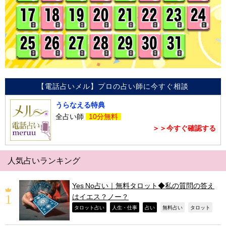
【電話占いメル】プロの占い師に今すぐ相談
うらなえる特典
全占い師
10分無料
＞＞今すぐ確認する
人気占いランキング
Yes No占い｜無料タロット◆私の質問の答え
はイエス？ノー？
,
,
,
,
,
タロット占い
人生・仕事
占い
無料占い
タロット