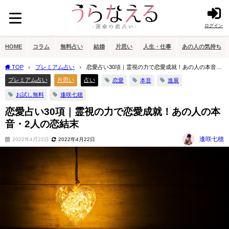
ログイン
HOME
コラム
無料占い
結婚
片思い
人生・仕事
あの人の気持ち
TOP
プレミアム占い
恋愛占い30項｜霊視の力で恋愛成就！あの人の本音・
2人の恋結末
プレミアム占い
片思い
占い
恋愛
本音
進展
お試し無料
逢咲七穂
恋愛占い30項｜霊視の力で恋愛成就！あの人の本
音・2人の恋結末
逢咲七穂
2022年4月22日
2022年4月22日