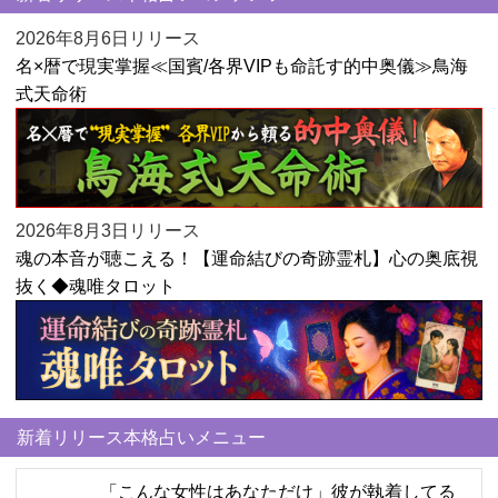
2026年8月6日リリース
名×暦で現実掌握≪国賓/各界VIPも命託す的中奥儀≫鳥海
式天命術
2026年8月3日リリース
魂の本音が聴こえる！【運命結びの奇跡霊札】心の奥底視
抜く◆魂唯タロット
新着リリース本格占いメニュー
「こんな女性はあなただけ」彼が執着してる