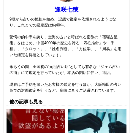
逢咲七穂
9歳から占いの勉強を始め、12歳で鑑定を依頼されるようにな
り、これまでの鑑定歴は約40年。
驚愕の的中率を誇り、空海の占いと呼ばれる密教の「宿曜占星
術」をはじめ、中国4000年の歴史を誇る「四柱推命」や「手
相」、「タロット」、「姓名判断」、「方位学」、「周易」を用
いた鑑定を得意としています。
永らくの間、全国初の“元祖占い店”としても有名な「ジェム占い
の街」にて鑑定を行っていたが、本店の閉店に伴い、退店。
現在はご予約を頂いたお客様の鑑定を行うほか、大阪梅田の占い
館での対面鑑定を行うなど、多岐に亘りご活躍されています。
他の記事も見る