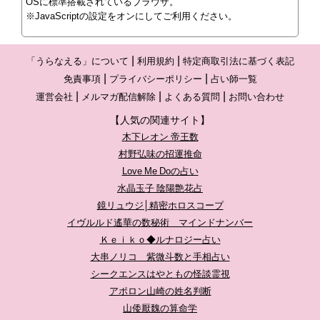
OSに標準搭載されているブラウザ。
※JavaScriptの設定をオンにしてご利用ください。
「うらなえる」について
利用規約
特定商取引法に基づく表記
免責事項
プライバシーポリシー
占い師一覧
運営会社
メルマガ配信解除
よくある質問
お問い合わせ
【人気の関連サイト】
木下レオン 帝王数
村野弘味の招運推命
Love Me Doの占い
水晶玉子 陰陽艶花占
鏡リュウジ│精密ホロスコープ
イヴルルド遙華の数秘術 マインドナンバー
Ｋｅｉｋｏ◆ルナロジー占い
大串ノリコ 紫微斗数と手相占い
シークエンスはやともの怪談霊視
アポロン山崎の姓名判断
山倭厭魏の算命学