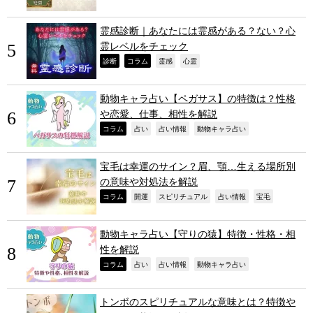
霊感診断｜あなたには霊感がある？ない？心
霊レベルをチェック
,
,
,
,
診断
コラム
霊感
心霊
動物キャラ占い【ペガサス】の特徴は？性格
や恋愛、仕事、相性を解説
,
,
,
,
コラム
占い
占い情報
動物キャラ占い
宝毛は幸運のサイン？眉、顎…生える場所別
の意味や対処法を解説
,
,
,
,
,
コラム
開運
スピリチュアル
占い情報
宝毛
動物キャラ占い【守りの猿】特徴・性格・相
性を解説
,
,
,
,
コラム
占い
占い情報
動物キャラ占い
トンボのスピリチュアルな意味とは？特徴や