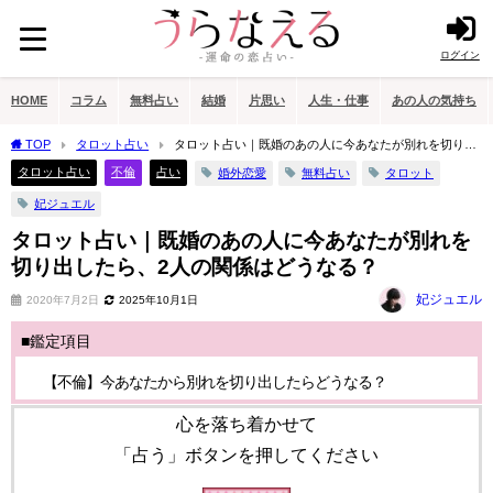
ログイン
HOME
コラム
無料占い
結婚
片思い
人生・仕事
あの人の気持ち
TOP
タロット占い
タロット占い｜既婚のあの人に今あなたが別れを切り出
したら、2人の関係はどうなる？
タロット占い
不倫
占い
婚外恋愛
無料占い
タロット
妃ジュエル
タロット占い｜既婚のあの人に今あなたが別れを
切り出したら、2人の関係はどうなる？
妃ジュエル
2020年7月2日
2025年10月1日
■鑑定項目
【不倫】今あなたから別れを切り出したらどうなる？
心を落ち着かせて
「占う」ボタンを押してください