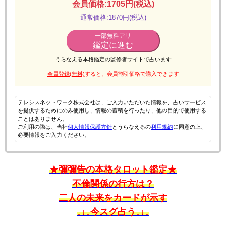
会員価格:1705円(税込)
通常価格:1870円(税込)
一部無料アリ
鑑定に進む
うらなえる本格鑑定の監修者サイトで占います
会員登録(無料)
すると、会員割引価格で購入できます
テレシスネットワーク株式会社は、ご入力いただいた情報を、占いサービス
を提供するためにのみ使用し、情報の蓄積を行ったり、他の目的で使用する
ことはありません。
ご利用の際は、当社
個人情報保護方針
とうらなえるの
利用規約
に同意の上、
必要情報をご入力ください。
★彌彌告の本格タロット鑑定★
不倫関係の行方は？
二人の未来をカードが示す
↓↓↓今スグ占う↓↓↓