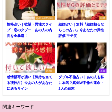
あの人の気持ち
結婚
性格占い｜欲望・異性のタイ
結婚占い｜無料『結婚頼るな
プ・恋のタブー…あの人の内
らこの占い』今あなたの異性
面を全暴露！
評価/モテ度
片思い
不倫
感情描写が凄い【気持ち当て
ダブル不倫占い｜あの人も私
る凄技占】今あの人があなた
に本気？真剣W不倫の運命・
に送るサイン
2人の結末
関連キーワード