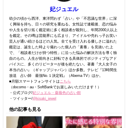
妃ジュエル
幼少の頃から西洋、東洋問わず「占い」や「不思議な世界」に深
く興味を持ち、日々の研究を重ねる。女性誌で連載後、恋の悩み
や人生を切り拓く鑑定術に多く相談者が殺到し、年間2000人以上
を鑑定。その噂は芸能界にも広まり、アイドルや売れっ子お笑い
芸人が通い続けるほどの人気。全てを受け入れる優しさに溢れた
鑑定は、誕生した時より備わった個人の「素養」を見抜いた上
で、「相談者だけが持つ特性」に沿った悩みの解決方法を導く独
自のもの。人生が前向きに好転できる具体的でポジティブなアド
バイスに、多くのリピーターが後を絶たない。著書『大人女子の
本当の占い』（ギャップジャパン）ほか多数。テレビ『13時間生
放送 占い師 最強No.１決定戦』（Abema TV）ほか。
■月額スマートフォンサイトは
こちら
（docomo・au・SoftBankでお楽しみいただけます！）
・公式ブログ/
妃ジュエル・薔薇色の占い館
・ツイッター/
@kisaki_jewel
他の記事も見る