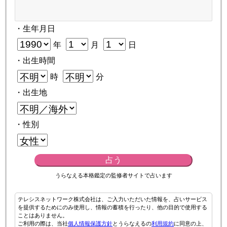
・生年月日
年
月
日
・出生時間
時
分
・出生地
・性別
占う
うらなえる本格鑑定の監修者サイトで占います
テレシスネットワーク株式会社は、ご入力いただいた情報を、占いサービス
を提供するためにのみ使用し、情報の蓄積を行ったり、他の目的で使用する
ことはありません。
ご利用の際は、当社
個人情報保護方針
とうらなえるの
利用規約
に同意の上、