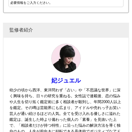
必要情報をご入力ください。
監修者紹介
妃ジュエル
幼少の頃から西洋、東洋問わず「占い」や「不思議な世界」に深
く興味を持ち、日々の研究を重ねる。女性誌で連載後、恋の悩み
や人生を切り拓く鑑定術に多く相談者が殺到し、年間2000人以上
を鑑定。その噂は芸能界にも広まり、アイドルや売れっ子お笑い
芸人が通い続けるほどの人気。全てを受け入れる優しさに溢れた
鑑定は、誕生した時より備わった個人の「素養」を見抜いた上
で、「相談者だけが持つ特性」に沿った悩みの解決方法を導く独
自のもの。人生が前向きに好転できる具体的でポジティブなアド