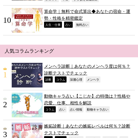
算命学｜無料で命式算出◆あなたの宿命・運
勢・性格を精密鑑定
,
,
,
人生・仕事
占い
無料占い
人気コラムランキング
メンヘラ診断｜あなたのメンヘラ度は何％？
診断テストでチェック
,
,
,
,
診断
コラム
深層心理
メンヘラ
動物キャラ占い【こじか】の特徴は？性格や
恋愛、仕事、相性を解説
,
,
,
,
コラム
占い
占い情報
動物キャラ占い
嫉妬診断｜あなたの嫉妬レベルは何％？診断
テストでチェック