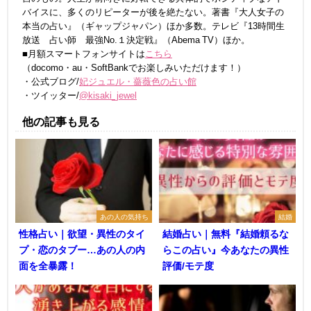
バイスに、多くのリピーターが後を絶たない。著書『大人女子の
本当の占い』（ギャップジャパン）ほか多数。テレビ『13時間生
放送 占い師 最強No.１決定戦』（Abema TV）ほか。
■月額スマートフォンサイトは
こちら
（docomo・au・SoftBankでお楽しみいただけます！）
・公式ブログ/
妃ジュエル・薔薇色の占い館
・ツイッター/
@kisaki_jewel
他の記事も見る
あの人の気持ち
結婚
性格占い｜欲望・異性のタイ
結婚占い｜無料『結婚頼るな
プ・恋のタブー…あの人の内
らこの占い』今あなたの異性
面を全暴露！
評価/モテ度