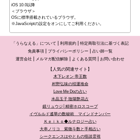
iOS 10.0以降
＜ブラウザ＞
OSに標準搭載されているブラウザ。
※JavaScriptの設定をオンにしてご利用ください。
「うらなえる」について
利用規約
特定商取引法に基づく表記
免責事項
プライバシーポリシー
占い師一覧
運営会社
メルマガ配信解除
よくある質問
お問い合わせ
【人気の関連サイト】
木下レオン 帝王数
村野弘味の招運推命
Love Me Doの占い
水晶玉子 陰陽艶花占
鏡リュウジ│精密ホロスコープ
イヴルルド遙華の数秘術 マインドナンバー
Ｋｅｉｋｏ◆ルナロジー占い
大串ノリコ 紫微斗数と手相占い
シークエンスはやともの怪談霊視