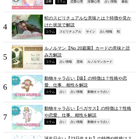
,
,
,
,
,
,
診断
コラム
恋愛心理
深層心理
占い情報
嫉妬
蛇のスピリチュアルな意味とは？特徴や見か
けた状況で解説
,
,
,
,
,
コラム
スピリチュアル
サイン
占い情報
蛇
ルノルマン【No.20庭園】カードの意味と読
み方解説
,
,
,
,
コラム
占い情報
意味
ルノルマンカード
動物キャラ占い【猿】の特徴は？性格や恋
愛、仕事、相性を解説
,
,
,
,
コラム
占い
占い情報
動物キャラ占い
動物キャラ占い【ペガサス】の特徴は？性格
や恋愛、仕事、相性を解説
,
,
,
,
コラム
占い
占い情報
動物キャラ占い
誕生日占い【23日生まれ】の特徴や性格は？