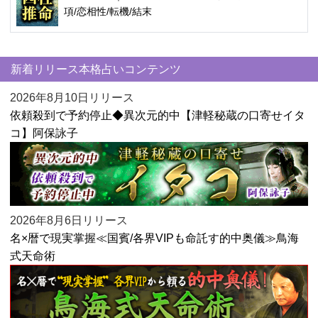
項/恋相性/転機/結末
新着リリース本格占いコンテンツ
2026年8月10日リリース
依頼殺到で予約停止◆異次元的中【津軽秘蔵の口寄せイタ
コ】阿保詠子
2026年8月6日リリース
名×暦で現実掌握≪国賓/各界VIPも命託す的中奥儀≫鳥海
式天命術