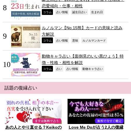
恋愛傾向・仕事・相性
,
,
,
,
コラム
占い情報
誕生日占い
生まれ日
ルノルマン【No.15熊】カードの意味と読み
方解説
,
,
,
,
コラム
占い情報
意味
ルノルマンカード
動物キャラ占い【面倒見のいい黒ひょう】特
徴・性格・相性を解説
,
,
,
,
コラム
占い
占い情報
動物キャラ占い
話題の復縁占い
あの人とやり直せる？Keikoの
Love Me Doが占う2人の復縁