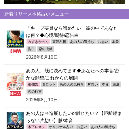
新着リリース本格占いメニュー
「キープ要員なら諦めたい」彼の中であなた
は何？◆心境/期待/恋告白
みずきかのん
東洋占術
あの人の気持ち
片思い
本音
告白
恋の成就
NEW
2026年8月10日
あの人、既に決めてます◆あなたへの本音/密
かな願望/これからの展開
彌彌告
タロット
あの人の気持ち
片思い
本音
進展
恋の行方
NEW
2026年8月10日
あの人は⇒進展したいor離れたい？【距離縮ま
らない片想い】脈/本音
木下レオン
オリジナル占い
片思い
あの人の気持ち