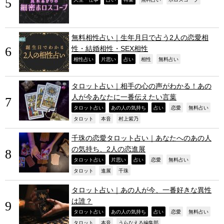
,
,
,
,
,
無料相性占い｜生年月日で占う2人の恋愛相
性・結婚相性・SEX相性
,
,
,
,
,
相性占い
片思い
占い
相性
無料占い
タロット占い｜相手の心の声がわかる！あの
人が今あなたに一番伝えたい言葉
,
,
,
,
,
タロット占い
あの人の気持ち
占い
恋愛
無料占い
,
,
,
タロット
本音
村上紫乃
千珠の恋愛タロット占い｜あなたへのあの人
の気持ち、2人の恋進展
,
,
,
,
,
タロット占い
片思い
占い
恋愛
無料占い
,
,
,
タロット
進展
千珠
タロット占い｜あの人が今、一番好きな異性
は誰？
,
,
,
,
,
タロット占い
あの人の気持ち
占い
恋愛
無料占い
,
,
,
タロット
本音
うらなえる編集部