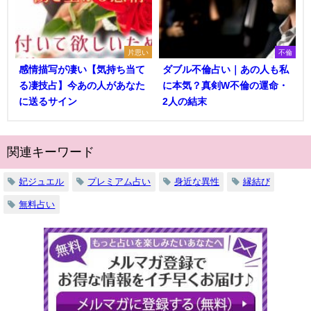
片思い
不倫
感情描写が凄い【気持ち当て
ダブル不倫占い｜あの人も私
る凄技占】今あの人があなた
に本気？真剣W不倫の運命・
に送るサイン
2人の結末
関連キーワード
妃ジュエル
プレミアム占い
身近な異性
縁結び
無料占い