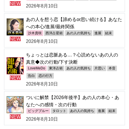
NEW
2026年8月10日
あの人を想う恋【諦めるor思い続ける】あなた
への本心/進展/最終関係
沙木貴咲
西洋占星術
あの人の気持ち
進展
結末
NEW
2026年8月10日
ちょっとは恋脈ある…？心読めないあの人の
真意◆次の行動/下す決断
LoveMeDo
東洋占術
あの人の気持ち
片思い
本音
告白
恋の行方
NEW
2026年8月10日
ついに解禁【2026年後半】あの人の本心・あ
なたへの感情・次の行動
ビッグブルー
タロット
あの人の気持ち
進展
結末
NEW
2026年8月10日