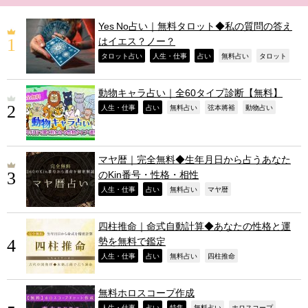
Yes No占い｜無料タロット◆私の質問の答え
はイエス？ノー？
,
,
,
,
,
タロット占い
人生・仕事
占い
無料占い
タロット
動物キャラ占い｜全60タイプ診断【無料】
,
,
,
,
,
人生・仕事
占い
無料占い
弦本將裕
動物占い
マヤ暦｜完全無料◆生年月日から占うあなた
のKin番号・性格・相性
,
,
,
,
人生・仕事
占い
無料占い
マヤ暦
四柱推命｜命式自動計算◆あなたの性格と運
勢を無料で鑑定
,
,
,
,
人生・仕事
占い
無料占い
四柱推命
無料ホロスコープ作成
人生・仕事
占い
特集
無料占い
ホロスコープ