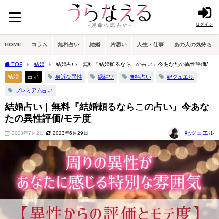
ログイン
HOME
コラム
無料占い
結婚
片思い
人生・仕事
あの人の気持ち
TOP
結婚
結婚占い｜無料『結婚頼るならこの占い』今あなたの異性評価/モ
テ度
結婚
占い
身近な異性
縁結び
無料占い
妃ジュエル
プレミアム占い
結婚占い｜無料『結婚頼るならこの占い』今あな
たの異性評価/モテ度
妃ジュエル
2023年7月2日
2023年6月29日