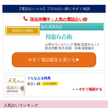
【電話占いメル】プロの占い師に今すぐ相談
現在待機中：人気の電話占い師
如月 鳳美先生
初回10分無料
心理カウンセリング 家相 霊感タロット
姓名判断 気功 祈願・祈祷 波動修正
今すぐ電話鑑定を受ける▶
うらなえる特典
全占い師
10分無料
＞＞今すぐ確認する
人気占いランキング