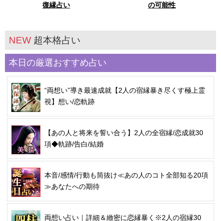
復縁占い
の可能性
NEW
超本格占い
本日の厳選おすすめ占い
“両想い”導き最速成就【2人の宿縁暴き尽くす極上霊
視】想い/恋軌跡
【あの人と将来を誓い合う】2人の全宿縁/恋成就30
項◆軌跡/告白/結婚
本音/感情/行動も筒抜け≪あの人のコト全部知る20項
≫あなたへの期待
両想い占い｜詳細＆緻密に恋縁暴く※2人の宿縁30