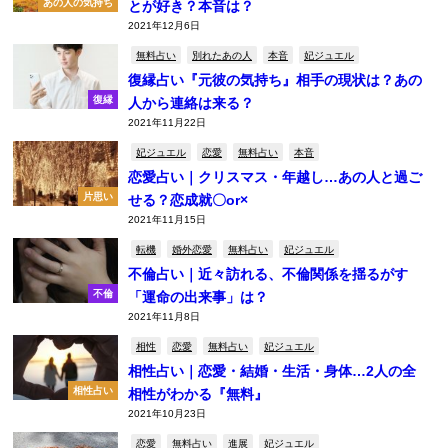
あの人の気持ち
とが好き？本音は？
2021年12月6日
無料占い
別れたあの人
本音
妃ジュエル
復縁占い『元彼の気持ち』相手の現状は？あの
復縁
人から連絡は来る？
2021年11月22日
妃ジュエル
恋愛
無料占い
本音
恋愛占い｜クリスマス・年越し…あの人と過ご
片思い
せる？恋成就〇or×
2021年11月15日
転機
婚外恋愛
無料占い
妃ジュエル
不倫占い｜近々訪れる、不倫関係を揺るがす
不倫
「運命の出来事」は？
2021年11月8日
相性
恋愛
無料占い
妃ジュエル
相性占い｜恋愛・結婚・生活・身体…2人の全
相性占い
相性がわかる『無料』
2021年10月23日
恋愛
無料占い
進展
妃ジュエル