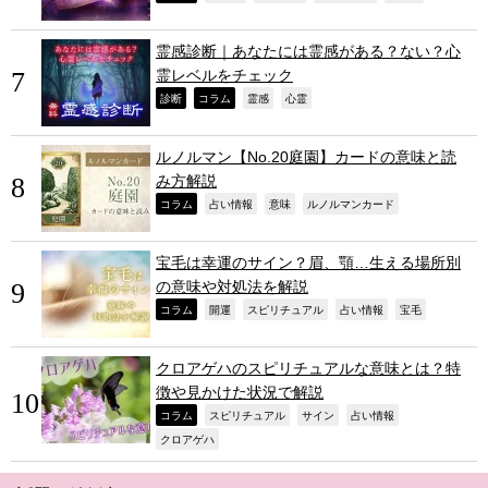
霊感診断｜あなたには霊感がある？ない？心
霊レベルをチェック
,
,
,
,
診断
コラム
霊感
心霊
ルノルマン【No.20庭園】カードの意味と読
み方解説
,
,
,
,
コラム
占い情報
意味
ルノルマンカード
宝毛は幸運のサイン？眉、顎…生える場所別
の意味や対処法を解説
,
,
,
,
,
コラム
開運
スピリチュアル
占い情報
宝毛
クロアゲハのスピリチュアルな意味とは？特
徴や見かけた状況で解説
,
,
,
,
コラム
スピリチュアル
サイン
占い情報
,
クロアゲハ