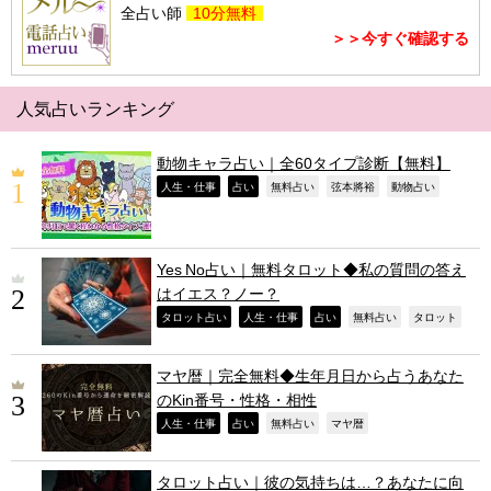
全占い師
10分無料
＞＞今すぐ確認する
人気占いランキング
動物キャラ占い｜全60タイプ診断【無料】
,
,
,
,
,
人生・仕事
占い
無料占い
弦本將裕
動物占い
Yes No占い｜無料タロット◆私の質問の答え
はイエス？ノー？
,
,
,
,
,
タロット占い
人生・仕事
占い
無料占い
タロット
マヤ暦｜完全無料◆生年月日から占うあなた
のKin番号・性格・相性
,
,
,
,
人生・仕事
占い
無料占い
マヤ暦
タロット占い｜彼の気持ちは…？あなたに向