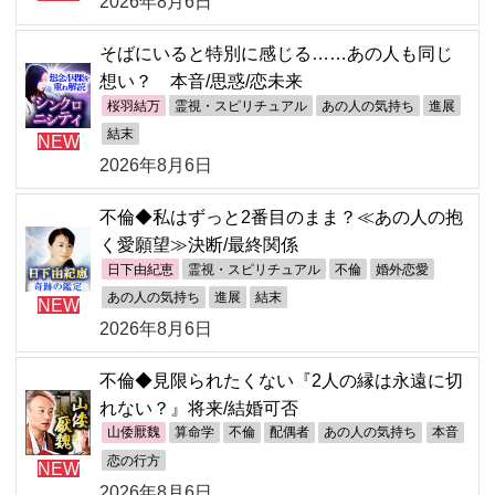
2026年8月6日
そばにいると特別に感じる……あの人も同じ
想い？ 本音/思惑/恋未来
桜羽結万
霊視・スピリチュアル
あの人の気持ち
進展
結末
NEW
2026年8月6日
不倫◆私はずっと2番目のまま？≪あの人の抱
く愛願望≫決断/最終関係
日下由紀恵
霊視・スピリチュアル
不倫
婚外恋愛
あの人の気持ち
進展
結末
NEW
2026年8月6日
不倫◆見限られたくない『2人の縁は永遠に切
れない？』将来/結婚可否
山倭厭魏
算命学
不倫
配偶者
あの人の気持ち
本音
恋の行方
NEW
2026年8月6日