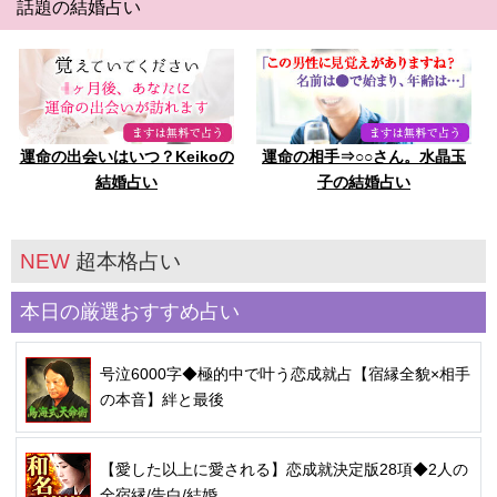
話題の結婚占い
運命の出会いはいつ？Keikoの
運命の相手⇒○○さん。水晶玉
結婚占い
子の結婚占い
NEW
超本格占い
本日の厳選おすすめ占い
号泣6000字◆極的中で叶う恋成就占【宿縁全貌×相手
の本音】絆と最後
【愛した以上に愛される】恋成就決定版28項◆2人の
全宿縁/告白/結婚