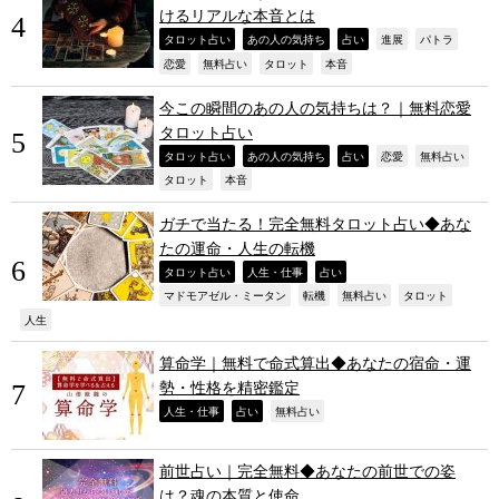
けるリアルな本音とは
,
,
,
,
,
タロット占い
あの人の気持ち
占い
進展
パトラ
,
,
,
,
恋愛
無料占い
タロット
本音
今この瞬間のあの人の気持ちは？｜無料恋愛
タロット占い
,
,
,
,
,
タロット占い
あの人の気持ち
占い
恋愛
無料占い
,
,
タロット
本音
ガチで当たる！完全無料タロット占い◆あな
たの運命・人生の転機
,
,
,
タロット占い
人生・仕事
占い
,
,
,
,
マドモアゼル・ミータン
転機
無料占い
タロット
,
人生
算命学｜無料で命式算出◆あなたの宿命・運
勢・性格を精密鑑定
,
,
,
人生・仕事
占い
無料占い
前世占い｜完全無料◆あなたの前世での姿
は？魂の本質と使命