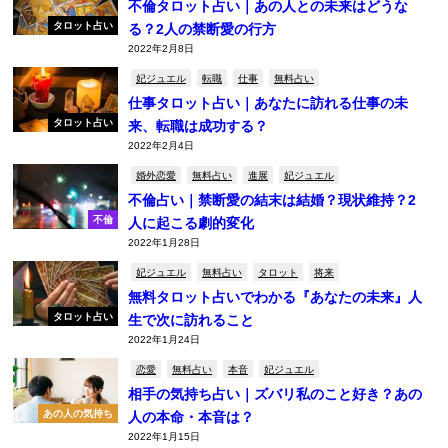
不倫タロット占い｜あの人との未来はどうな
タロット占い
る？2人の禁断愛の行方
2022年2月8日
妃ジュエル
転職
仕事
無料占い
仕事タロット占い｜あなたに訪れる仕事の未
タロット占い
来、転職は成功する？
2022年2月4日
婚外恋愛
無料占い
進展
妃ジュエル
不倫占い｜禁断愛の結末は結婚？現状維持？2
不倫
人に起こる劇的変化
2022年1月28日
妃ジュエル
無料占い
タロット
将来
無料タロット占いでわかる『あなたの未来』人
タロット占い
生で次に訪れること
2022年1月24日
恋愛
無料占い
本音
妃ジュエル
相手の気持ち占い｜ズバリ私のこと好き？あの
あの人の気持ち
人の本命・本音は？
2022年1月15日