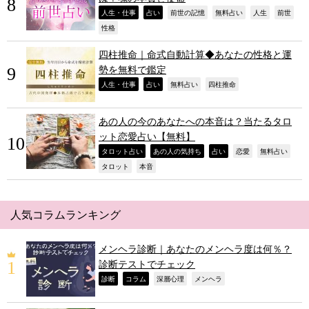
,
,
,
,
,
,
人生・仕事
占い
前世の記憶
無料占い
人生
前世
,
性格
四柱推命｜命式自動計算◆あなたの性格と運
勢を無料で鑑定
,
,
,
,
人生・仕事
占い
無料占い
四柱推命
あの人の今のあなたへの本音は？当たるタロ
ット恋愛占い【無料】
,
,
,
,
,
タロット占い
あの人の気持ち
占い
恋愛
無料占い
,
,
タロット
本音
人気コラムランキング
メンヘラ診断｜あなたのメンヘラ度は何％？
診断テストでチェック
,
,
,
,
診断
コラム
深層心理
メンヘラ