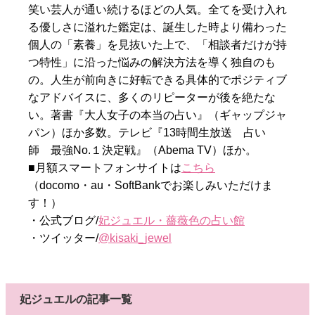
笑い芸人が通い続けるほどの人気。全てを受け入れ
る優しさに溢れた鑑定は、誕生した時より備わった
個人の「素養」を見抜いた上で、「相談者だけが持
つ特性」に沿った悩みの解決方法を導く独自のも
の。人生が前向きに好転できる具体的でポジティブ
なアドバイスに、多くのリピーターが後を絶たな
い。著書『大人女子の本当の占い』（ギャップジャ
パン）ほか多数。テレビ『13時間生放送 占い
師 最強No.１決定戦』（Abema TV）ほか。
■月額スマートフォンサイトは
こちら
（docomo・au・SoftBankでお楽しみいただけま
す！）
・公式ブログ/
妃ジュエル・薔薇色の占い館
・ツイッター/
@kisaki_jewel
妃ジュエルの記事一覧