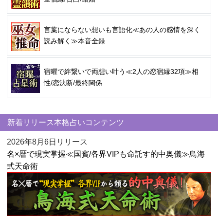
言葉にならない想いも言語化≪あの人の感情を深く
読み解く≫本音全録
宿曜で絆繋いで両想い叶う≪2人の恋宿縁32項≫相
性/恋決断/最終関係
新着リリース本格占いコンテンツ
2026年8月6日リリース
名×暦で現実掌握≪国賓/各界VIPも命託す的中奥儀≫鳥海
式天命術