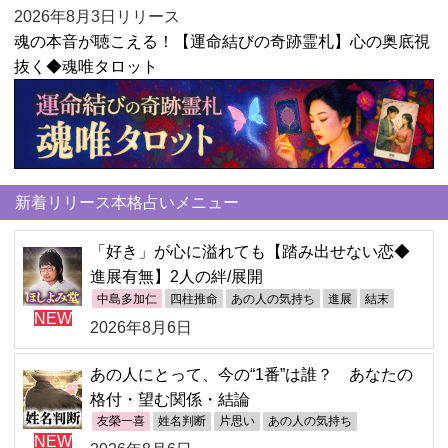
2026年8月3日リリース
魂の本音が聴こえる！【運命結びの奇跡霊札】心の奥底視
抜く◆魂唯タロット
新着リリース本格占いメニュー
「好き」が心に溢れても【踏み出せない恋◆
進展有無】2人の絆/展開
中島多加仁
四柱推命
あの人の気持ち
進展
結末
NEW
2026年8月6日
あの人にとって、今の“1番”は誰？ あなたの
格付・望む関係・結論
友榮一喜
姓名判断
片思い
あの人の気持ち
NEW