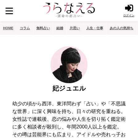
ログイン
HOME
コラム
無料占い
結婚
片思い
人生・仕事
あの人の気持ち
妃ジュエル
幼少の頃から西洋、東洋問わず「占い」や「不思議
な世界」に深く興味を持ち、日々の研究を重ねる。
女性誌で連載後、恋の悩みや人生を切り拓く鑑定術
に多く相談者が殺到し、年間2000人以上を鑑定。
その噂は芸能界にも広まり、アイドルや売れっ子お