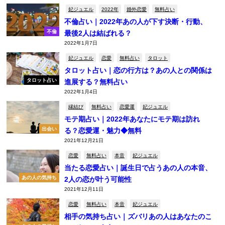
妃ジュエル
2022年
婚外恋愛
無料占い
不倫占い｜2022年あの人が下す決断・行動、
不倫
最後2人は結ばれる？
2022年1月7日
妃ジュエル
恋愛
無料占い
タロット
タロット占い｜恋の行方は？あの人との関係は
タロット占い
進展する？無料占い
2022年1月4日
縁結び
無料占い
恋愛運
妃ジュエル
モテ期占い｜2022年あなたにモテ期は訪れ
出会い
る？恋愛運・魅力◆無料
2021年12月21日
恋愛
無料占い
本音
妃ジュエル
当たる恋愛占い｜誕生日で占うあの人の本音、
あの人の気持ち
2人の恋が叶う可能性
2021年12月11日
恋愛
無料占い
本音
妃ジュエル
相手の気持ち占い｜ズバリあの人はあなたのこ