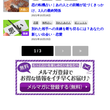
恋の転機占い｜あの人との距離が近づくきっか
片思い
け、2人の最終関係
2021年10月16日
恋愛
無料占い
別れたあの人
妃ジュエル
別れた相手への未練を断ち切るには？あなたの
復縁
新しい出会い・恋愛
2021年10月15日
1 / 3