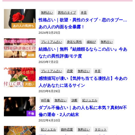
無料占い
異性のタイプ
本音
性格占い｜欲望・異性のタイプ・恋のタブー…
あの人の気持ち
あの人の内面を全暴露！
2024年3月25日
プレミアム占い
身近な異性
縁結び
無料占い
結婚占い｜無料『結婚頼るならこの占い』今あ
結婚
なたの異性評価/モテ度
2023年7月2日
プレミアム占い
恋愛
無料占い
本音
感情描写が凄い【気持ち当てる凄技占】今あの
片思い
人があなたに送るサイン
2023年6月29日
W不倫
無料占い
決断
妃ジュエル
ダブル不倫占い｜あの人も私に本気？真剣W不
不倫
倫の運命・2人の結末
2022年4月10日
妃ジュエル
婚外恋愛
無料占い
タロット