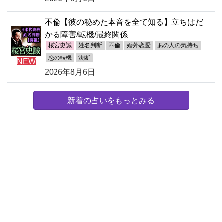
不倫【彼の秘めた本音を全て知る】立ちはだ
かる障害/転機/最終関係
桜宮史誠
姓名判断
不倫
婚外恋愛
あの人の気持ち
恋の転機
決断
NEW
2026年8月6日
新着の占いをもっとみる