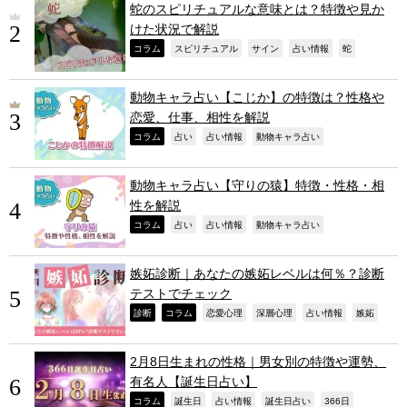
蛇のスピリチュアルな意味とは？特徴や見か
けた状況で解説
,
,
,
,
,
コラム
スピリチュアル
サイン
占い情報
蛇
動物キャラ占い【こじか】の特徴は？性格や
恋愛、仕事、相性を解説
,
,
,
,
コラム
占い
占い情報
動物キャラ占い
動物キャラ占い【守りの猿】特徴・性格・相
性を解説
,
,
,
,
コラム
占い
占い情報
動物キャラ占い
嫉妬診断｜あなたの嫉妬レベルは何％？診断
テストでチェック
,
,
,
,
,
,
診断
コラム
恋愛心理
深層心理
占い情報
嫉妬
2月8日生まれの性格｜男女別の特徴や運勢、
有名人【誕生日占い】
,
,
,
,
,
コラム
誕生日
占い情報
誕生日占い
366日