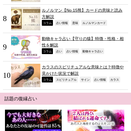
ルノルマン【No.15熊】カードの意味と読み
方解説
,
,
,
,
コラム
占い情報
意味
ルノルマンカード
動物キャラ占い【守りの猿】特徴・性格・相
性を解説
,
,
,
,
コラム
占い
占い情報
動物キャラ占い
カラスのスピリチュアルな意味とは？特徴や
見かけた状況で解説
,
,
,
,
,
コラム
スピリチュアル
サイン
占い情報
カラス
話題の復縁占い