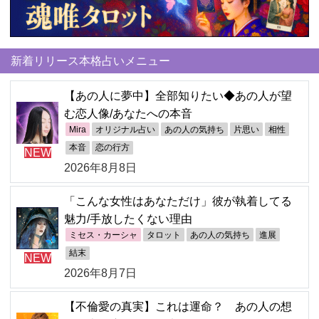
新着リリース本格占いメニュー
【あの人に夢中】全部知りたい◆あの人が望
む恋人像/あなたへの本音
Mira
オリジナル占い
あの人の気持ち
片思い
相性
本音
恋の行方
NEW
2026年8月8日
「こんな女性はあなただけ」彼が執着してる
魅力/手放したくない理由
ミセス・カーシャ
タロット
あの人の気持ち
進展
結末
NEW
2026年8月7日
【不倫愛の真実】これは運命？ あの人の想