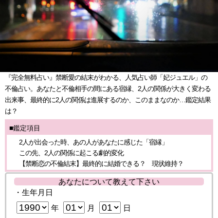
『完全無料占い』禁断愛の結末がわかる、人気占い師「妃ジュエル」の
不倫占い。あなたと不倫相手の間にある宿縁、2人の関係が大きく変わる
出来事、最終的に2人の関係は進展するのか、このままなのか…鑑定結果
は？
■鑑定項目
2人が出会った時、あの人があなたに感じた「宿縁」
この先、2人の関係に起こる劇的変化
【禁断恋の不倫結末】最終的に結婚できる？ 現状維持？
あなたについて教えて下さい
・生年月日
年
月
日