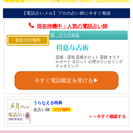
【電話占いメル】プロの占い師に今すぐ相談
現在待機中：人気の電話占い師
星 アリア先生
初回10分無料
霊感・霊視 霊感タロット 霊聴 オラク
ルカード タロット 心理カウンセリング
チャネリング
今すぐ電話鑑定を受ける▶
うらなえる特典
全占い師
10分無料
＞＞今すぐ確認する