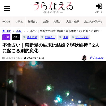
ログイン
HOME
コラム
無料占い
結婚
片思い
人生・仕事
あの人の気持ち
TOP
不倫
不倫占い｜禁断愛の結末は結婚？現状維持？2人に起こる劇的変
化
不倫
占い
婚外恋愛
無料占い
進展
妃ジュエル
不倫占い｜禁断愛の結末は結婚？現状維持？2人
に起こる劇的変化
妃ジュエル
2022年1月28日
2022年1月14日