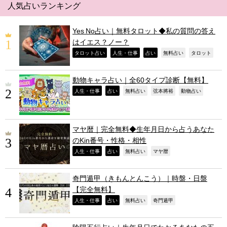
人気占いランキング
Yes No占い｜無料タロット◆私の質問の答え
はイエス？ノー？
,
,
,
,
,
タロット占い
人生・仕事
占い
無料占い
タロット
動物キャラ占い｜全60タイプ診断【無料】
,
,
,
,
,
人生・仕事
占い
無料占い
弦本將裕
動物占い
マヤ暦｜完全無料◆生年月日から占うあなた
のKin番号・性格・相性
,
,
,
,
人生・仕事
占い
無料占い
マヤ暦
奇門遁甲（きもんとんこう）｜時盤・日盤
【完全無料】
,
,
,
,
人生・仕事
占い
無料占い
奇門遁甲