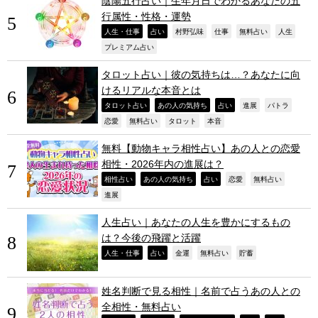
陰陽五行占い｜生年月日でわかるあなたの五
行属性・性格・運勢
,
,
,
,
,
,
人生・仕事
占い
村野弘味
仕事
無料占い
人生
,
プレミアム占い
タロット占い｜彼の気持ちは…？あなたに向
けるリアルな本音とは
,
,
,
,
,
タロット占い
あの人の気持ち
占い
進展
パトラ
,
,
,
,
恋愛
無料占い
タロット
本音
無料【動物キャラ相性占い】あの人との恋愛
相性・2026年内の進展は？
,
,
,
,
,
相性占い
あの人の気持ち
占い
恋愛
無料占い
,
進展
人生占い｜あなたの人生を豊かにするもの
は？今後の飛躍と活躍
,
,
,
,
,
人生・仕事
占い
金運
無料占い
貯蓄
姓名判断で見る相性｜名前で占うあの人との
全相性・無料占い