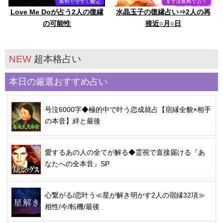
Love Me Doが占う2人の復縁
水晶玉子の復縁占い⇒2人の再
の可能性
接近○月○日
NEW
超本格占い
本日の厳選おすすめ占い
号泣6000字◆極的中で叶う恋成就占【宿縁全貌×相手
の本音】絆と最後
愛するあの人の全てが解る◆霊視で直接届ける『あ
なたへの全本音』SP
心繋がる/恋叶う≪星が解き明かす2人の宿縁32項≫
相性/今/転機/最後