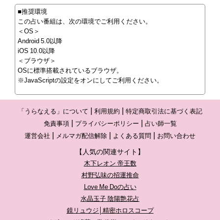
■推奨環境
この占い番組は、次の環境でご利用ください。
＜OS＞
Android 5.0以降
iOS 10.0以降
＜ブラウザ＞
OSに標準搭載されているブラウザ。
※JavaScriptの設定をオンにしてご利用ください。
「うらなえる」について
利用規約
特定商取引法に基づく表記
免責事項
プライバシーポリシー
占い師一覧
運営会社
メルマガ配信解除
よくある質問
お問い合わせ
【人気の関連サイト】
木下レオン 帝王数
村野弘味の招運推命
Love Me Doの占い
水晶玉子 陰陽艶花占
鏡リュウジ│精密ホロスコープ