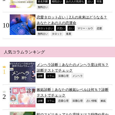
,
,
,
,
,
姓名判断
相性占い
あの人の気持ち
占い
特集
,
無料占い
恋愛タロット占い｜2人の未来はどうなる？
あなたとあの人の恋運命
,
,
,
,
,
タロット占い
片思い
占い
マリー・ルウ
恋愛
,
,
,
無料占い
タロット
進展
人気コラムランキング
メンヘラ診断｜あなたのメンヘラ度は何％？
診断テストでチェック
,
,
,
,
診断
コラム
深層心理
メンヘラ
嫉妬診断｜あなたの嫉妬レベルは何％？診断
テストでチェック
,
,
,
,
,
,
診断
コラム
恋愛心理
深層心理
占い情報
嫉妬
蛇のスピリチュアルな意味とは？特徴や見か