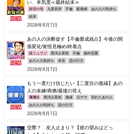
い、本気度≪最終結末≫
新宿の母
九星気学
不倫
配偶者
あの人の気持ち
結末
NEW
2026年8月7日
あの人の決断促す【不倫愛成就占】今後の関
係変化/覚悟見極め/終着点
鏡リュウジ
西洋占星術
不倫
婚外恋愛
あの人の気持ち
本音
恋の行方
NEW
2026年8月7日
もう一度だけ信じたい【二度目の復縁】あの
人の未練/再燃/最後の答え
彌彌告
西洋占星術
復縁
元サヤ
別れたあの人
あの人の気持ち
恋の行方
NEW
2026年8月7日
交際？ 友人止まり？【彼の望みはどっ