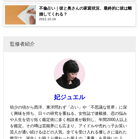
不倫占い｜彼と奥さんの家庭状況、最終的に彼は離
婚してくれる？
2021.10.19
監修者紹介
妃ジュエル
幼少の頃から西洋、東洋問わず「占い」や「不思議な世界」に深
く興味を持ち、日々の研究を重ねる。女性誌で連載後、恋の悩み
や人生を切り拓く鑑定術に多く相談者が殺到し、年間2000人以上
を鑑定。その噂は芸能界にも広まり、アイドルや売れっ子お笑い
芸人が通い続けるほどの人気。全てを受け入れる優しさに溢れた
鑑定は、誕生した時より備わった個人の「素養」を見抜いた上