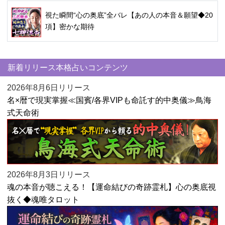
視た瞬間“心の奥底”全バレ【あの人の本音＆願望◆20
項】密かな期待
新着リリース本格占いコンテンツ
2026年8月6日リリース
名×暦で現実掌握≪国賓/各界VIPも命託す的中奥儀≫鳥海
式天命術
2026年8月3日リリース
魂の本音が聴こえる！【運命結びの奇跡霊札】心の奥底視
抜く◆魂唯タロット