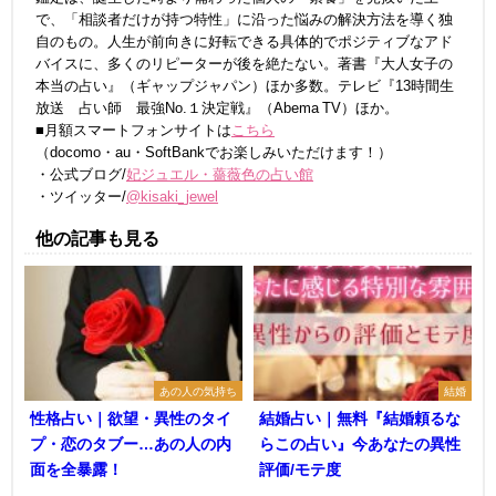
で、「相談者だけが持つ特性」に沿った悩みの解決方法を導く独
自のもの。人生が前向きに好転できる具体的でポジティブなアド
バイスに、多くのリピーターが後を絶たない。著書『大人女子の
本当の占い』（ギャップジャパン）ほか多数。テレビ『13時間生
放送 占い師 最強No.１決定戦』（Abema TV）ほか。
■月額スマートフォンサイトは
こちら
（docomo・au・SoftBankでお楽しみいただけます！）
・公式ブログ/
妃ジュエル・薔薇色の占い館
・ツイッター/
@kisaki_jewel
他の記事も見る
あの人の気持ち
結婚
性格占い｜欲望・異性のタイ
結婚占い｜無料『結婚頼るな
プ・恋のタブー…あの人の内
らこの占い』今あなたの異性
面を全暴露！
評価/モテ度