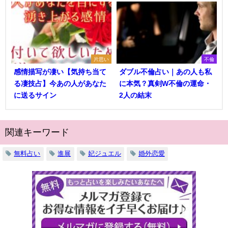
片思い
不倫
感情描写が凄い【気持ち当て
ダブル不倫占い｜あの人も私
る凄技占】今あの人があなた
に本気？真剣W不倫の運命・
に送るサイン
2人の結末
関連キーワード
無料占い
進展
妃ジュエル
婚外恋愛