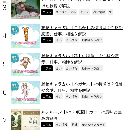
けた状況で解説
,
,
,
,
,
コラム
スピリチュアル
サイン
占い情報
蛇
動物キャラ占い【こじか】の特徴は？性格や
恋愛、仕事、相性を解説
,
,
,
,
コラム
占い
占い情報
動物キャラ占い
動物キャラ占い【猿】の特徴は？性格や恋
愛、仕事、相性を解説
,
,
,
,
コラム
占い
占い情報
動物キャラ占い
動物キャラ占い【ペガサス】の特徴は？性格
や恋愛、仕事、相性を解説
,
,
,
,
コラム
占い
占い情報
動物キャラ占い
ルノルマン【No.20庭園】カードの意味と読
み方解説
,
,
,
,
コラム
占い情報
意味
ルノルマンカード