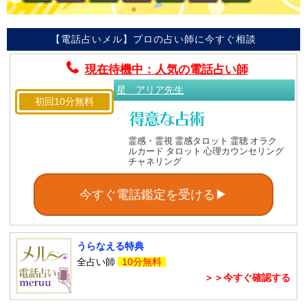
【電話占いメル】プロの占い師に今すぐ相談
現在待機中：人気の電話占い師
星 アリア先生
初回10分無料
霊感・霊視 霊感タロット 霊聴 オラク
ルカード タロット 心理カウンセリング
チャネリング
今すぐ電話鑑定を受ける▶
うらなえる特典
全占い師
10分無料
＞＞今すぐ確認する