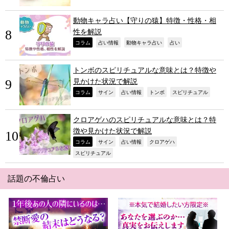
動物キャラ占い【守りの猿】特徴・性格・相
性を解説
,
,
,
,
コラム
占い情報
動物キャラ占い
占い
トンボのスピリチュアルな意味とは？特徴や
見かけた状況で解説
,
,
,
,
,
コラム
サイン
占い情報
トンボ
スピリチュアル
クロアゲハのスピリチュアルな意味とは？特
徴や見かけた状況で解説
,
,
,
,
コラム
サイン
占い情報
クロアゲハ
,
スピリチュアル
話題の不倫占い