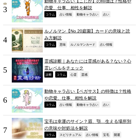
動物キャラ占い【こじか】の特徴は？性格や
恋愛、仕事、相性を解説
,
,
,
,
コラム
占い情報
動物キャラ占い
占い
ルノルマン【No.20庭園】カードの意味と読
み方解説
,
,
,
,
コラム
意味
ルノルマンカード
占い情報
霊感診断｜あなたには霊感がある？ない？心
霊レベルをチェック
,
,
,
,
診断
コラム
心霊
霊感
動物キャラ占い【ペガサス】の特徴は？性格
や恋愛、仕事、相性を解説
,
,
,
,
コラム
占い情報
動物キャラ占い
占い
宝毛は幸運のサイン？眉、顎…生える場所別
の意味や対処法を解説
,
,
,
,
,
コラム
スピリチュアル
占い情報
宝毛
開運