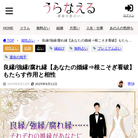
ログイン
HOME
コラム
無料占い
結婚
片思い
人生・仕事
あの人の気持ち
TOP
相性占い
良縁/強縁/腐れ縁【あなたの婚縁⇒根こそぎ看破】もたらす
作用と相性
相性占い
結婚
占い
縁結び
無料占い
プレミアム占い
運命の相手
良縁/強縁/腐れ縁【あなたの婚縁⇒根こそぎ看破】
もたらす作用と相性
密詠
2025年9月13日
2025年9月11日