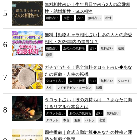
無料相性占い｜生年月日で占う2人の恋愛相
性・結婚相性・SEX相性
,
,
,
,
,
相性占い
片思い
占い
無料占い
相性
無料【動物キャラ相性占い】あの人との恋愛
相性・2026年内の進展は？
,
,
,
,
,
相性占い
あの人の気持ち
占い
無料占い
進展
,
恋愛
ガチで当たる！完全無料タロット占い◆あな
たの運命・人生の転機
,
,
,
,
,
タロット占い
人生・仕事
占い
無料占い
タロット
,
,
,
人生
マドモアゼル・ミータン
転機
タロット占い｜彼の気持ちは…？あなたに向
けるリアルな本音とは
,
,
,
,
タロット占い
あの人の気持ち
占い
無料占い
,
,
,
,
,
タロット
本音
進展
パトラ
恋愛
四柱推命｜命式自動計算◆あなたの性格と運
勢を無料で鑑定