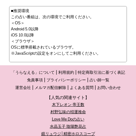
■推奨環境
この占い番組は、次の環境でご利用ください。
＜OS＞
Android 5.0以降
iOS 10.0以降
＜ブラウザ＞
OSに標準搭載されているブラウザ。
※JavaScriptの設定をオンにしてご利用ください。
「うらなえる」について
利用規約
特定商取引法に基づく表記
免責事項
プライバシーポリシー
占い師一覧
運営会社
メルマガ配信解除
よくある質問
お問い合わせ
【人気の関連サイト】
木下レオン 帝王数
村野弘味の招運推命
Love Me Doの占い
水晶玉子 陰陽艶花占
鏡リュウジ│精密ホロスコープ