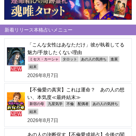
新着リリース本格占いメニュー
「こんな女性はあなただけ」彼が執着してる
魅力/手放したくない理由
ミセス・カーシャ
タロット
あの人の気持ち
進展
結末
NEW
2026年8月7日
【不倫愛の真実】これは運命？ あの人の想
い、本気度≪最終結末≫
新宿の母
九星気学
不倫
配偶者
あの人の気持ち
結末
NEW
2026年8月7日
あの人の決断促す【不倫愛成就占】今後の関