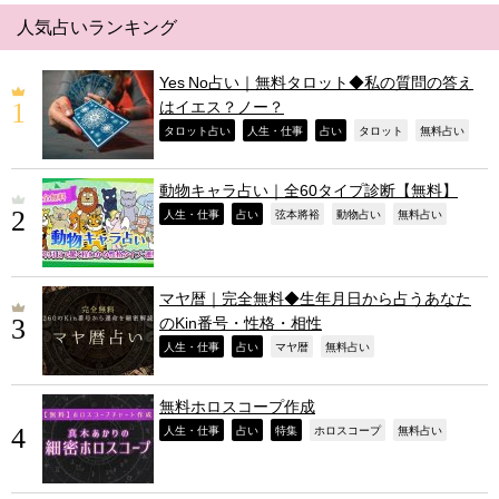
人気占いランキング
Yes No占い｜無料タロット◆私の質問の答え
はイエス？ノー？
,
,
,
,
,
タロット占い
人生・仕事
占い
タロット
無料占い
動物キャラ占い｜全60タイプ診断【無料】
,
,
,
,
,
人生・仕事
占い
弦本將裕
動物占い
無料占い
マヤ暦｜完全無料◆生年月日から占うあなた
のKin番号・性格・相性
,
,
,
,
人生・仕事
占い
マヤ暦
無料占い
無料ホロスコープ作成
,
,
,
,
,
人生・仕事
占い
特集
ホロスコープ
無料占い