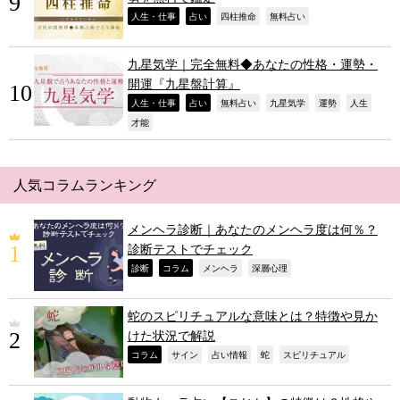
,
,
,
,
人生・仕事
占い
四柱推命
無料占い
九星気学｜完全無料◆あなたの性格・運勢・
開運『九星盤計算』
,
,
,
,
,
,
人生・仕事
占い
無料占い
九星気学
運勢
人生
,
才能
人気コラムランキング
メンヘラ診断｜あなたのメンヘラ度は何％？
診断テストでチェック
,
,
,
,
診断
コラム
メンヘラ
深層心理
蛇のスピリチュアルな意味とは？特徴や見か
けた状況で解説
,
,
,
,
,
コラム
サイン
占い情報
蛇
スピリチュアル