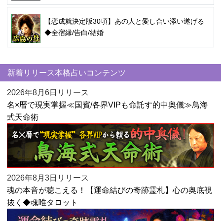
【恋成就決定版30項】あの人と愛し合い添い遂げる
◆全宿縁/告白/結婚
新着リリース本格占いコンテンツ
2026年8月6日リリース
名×暦で現実掌握≪国賓/各界VIPも命託す的中奥儀≫鳥海
式天命術
2026年8月3日リリース
魂の本音が聴こえる！【運命結びの奇跡霊札】心の奥底視
抜く◆魂唯タロット