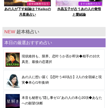
あの人が下す結論は？Keikoの
水晶玉子が占うあの人の覚悟
月星座占い
と愛結論
NEW
超本格占い
本日の厳選おすすめ占い
現状維持も、限界。恋叶うか否か即決◆相手の10大
真意、最後の恋選択
あの人に想い届く【恋叶う40項占】2人の全宿縁と現
実◆本心/1年後/終
本音も秘密も“隠し事ゼロ”あの人の本心20項◆あなた
への願望/決断