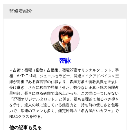
監修者紹介
密詠
＜占術：宿曜（密教）占星術、宿曜27宿オリジナルタロット、手
相、A･T･T･J術、ジュエルセラピー、開運メイクアドバイス＞空
海が開祖である真言宗の住職より、森羅万象の密教奥義を正規に
受け継ぎ、さらに独自で昇華させた、数少ない正真正銘の宿曜占
星術師。長きに亘る研鑽で出来上がった、この世に一つしかない
『27宿オリジナルタロット』と併せ、最も合理的で然るべき導き
を示す。達人の域に達している鑑定力と、持ち前の優しさと包容
力で、常連のファンも多く、鑑定所属の「名古屋占いカフェ」で
NO.1クラスを誇る。
他の記事も見る