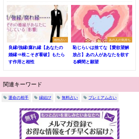
相性占い
あの人の気持ち
良縁/強縁/腐れ縁【あなたの
恥じらいは捨てな【愛欲望解
婚縁⇒根こそぎ看破】もたら
放占】あの人があなたを欲す
す作用と相性
る瞬間と願望
関連キーワード
運命の相手
縁結び
無料占い
プレミアム占い