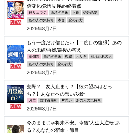
係変化/覚悟見極め/終着点
鏡リュウジ
西洋占星術
不倫
婚外恋愛
あの人の気持ち
本音
恋の行方
NEW
2026年8月7日
もう一度だけ信じたい【二度目の復縁】あの
人の未練/再燃/最後の答え
彌彌告
西洋占星術
復縁
元サヤ
別れたあの人
あの人の気持ち
恋の行方
NEW
2026年8月7日
交際？ 友人止まり？【彼の望みはどっ
ち？】あなたへの想い/決断
月華
西洋占星術
片思い
あの人の気持ち
NEW
2026年8月7日
今のままじゃ将来不安。今後“人生大逆転”あ
る？あなたの宿命・節目