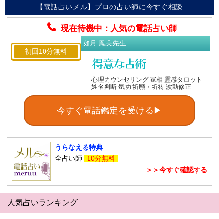
【電話占いメル】プロの占い師に今すぐ相談
現在待機中：人気の電話占い師
如月 鳳美先生
初回10分無料
心理カウンセリング 家相 霊感タロット
姓名判断 気功 祈願・祈祷 波動修正
今すぐ電話鑑定を受ける▶
うらなえる特典
全占い師
10分無料
＞＞今すぐ確認する
人気占いランキング