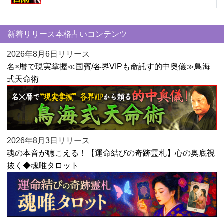
新着リリース本格占いコンテンツ
2026年8月6日リリース
名×暦で現実掌握≪国賓/各界VIPも命託す的中奥儀≫鳥海
式天命術
2026年8月3日リリース
魂の本音が聴こえる！【運命結びの奇跡霊札】心の奥底視
抜く◆魂唯タロット