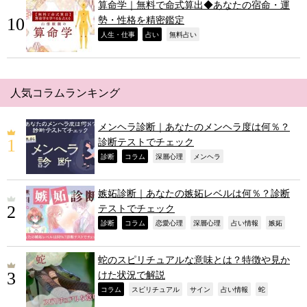
算命学｜無料で命式算出◆あなたの宿命・運
勢・性格を精密鑑定
,
,
,
人生・仕事
占い
無料占い
人気コラムランキング
メンヘラ診断｜あなたのメンヘラ度は何％？
診断テストでチェック
,
,
,
,
診断
コラム
深層心理
メンヘラ
嫉妬診断｜あなたの嫉妬レベルは何％？診断
テストでチェック
,
,
,
,
,
,
診断
コラム
恋愛心理
深層心理
占い情報
嫉妬
蛇のスピリチュアルな意味とは？特徴や見か
けた状況で解説
,
,
,
,
,
コラム
スピリチュアル
サイン
占い情報
蛇