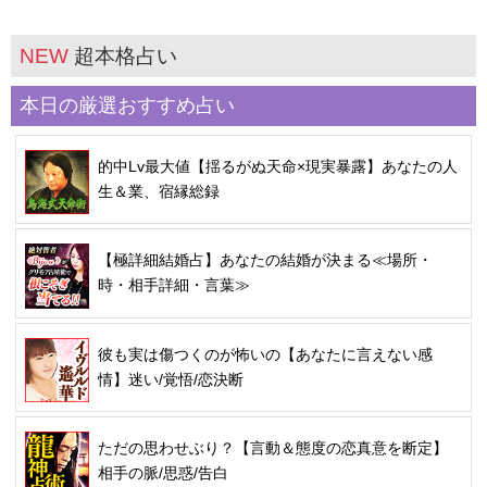
NEW
超本格占い
本日の厳選おすすめ占い
的中Lv最大値【揺るがぬ天命×現実暴露】あなたの人
生＆業、宿縁総録
【極詳細結婚占】あなたの結婚が決まる≪場所・
時・相手詳細・言葉≫
彼も実は傷つくのが怖いの【あなたに言えない感
情】迷い/覚悟/恋決断
ただの思わせぶり？【言動＆態度の恋真意を断定】
相手の脈/思惑/告白