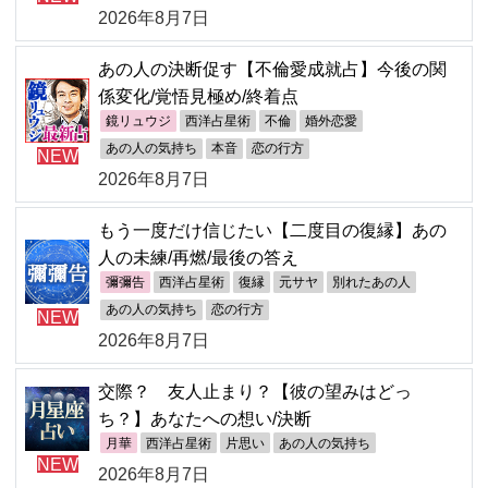
2026年8月7日
あの人の決断促す【不倫愛成就占】今後の関
係変化/覚悟見極め/終着点
鏡リュウジ
西洋占星術
不倫
婚外恋愛
あの人の気持ち
本音
恋の行方
NEW
2026年8月7日
もう一度だけ信じたい【二度目の復縁】あの
人の未練/再燃/最後の答え
彌彌告
西洋占星術
復縁
元サヤ
別れたあの人
あの人の気持ち
恋の行方
NEW
2026年8月7日
交際？ 友人止まり？【彼の望みはどっ
ち？】あなたへの想い/決断
月華
西洋占星術
片思い
あの人の気持ち
NEW
2026年8月7日