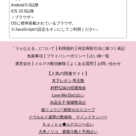
Android 5.0以降
iOS 10.0以降
＜ブラウザ＞
OSに標準搭載されているブラウザ。
※JavaScriptの設定をオンにしてご利用ください。
「うらなえる」について
利用規約
特定商取引法に基づく表記
免責事項
プライバシーポリシー
占い師一覧
運営会社
メルマガ配信解除
よくある質問
お問い合わせ
【人気の関連サイト】
木下レオン 帝王数
村野弘味の招運推命
Love Me Doの占い
水晶玉子 陰陽艶花占
鏡リュウジ│精密ホロスコープ
イヴルルド遙華の数秘術 マインドナンバー
Ｋｅｉｋｏ◆ルナロジー占い
大串ノリコ 紫微斗数と手相占い