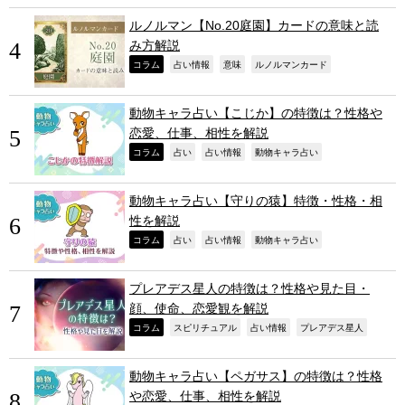
ルノルマン【No.20庭園】カードの意味と読
み方解説
,
,
,
,
コラム
占い情報
意味
ルノルマンカード
動物キャラ占い【こじか】の特徴は？性格や
恋愛、仕事、相性を解説
,
,
,
,
コラム
占い
占い情報
動物キャラ占い
動物キャラ占い【守りの猿】特徴・性格・相
性を解説
,
,
,
,
コラム
占い
占い情報
動物キャラ占い
プレアデス星人の特徴は？性格や見た目・
顔、使命、恋愛観を解説
,
,
,
,
コラム
スピリチュアル
占い情報
プレアデス星人
動物キャラ占い【ペガサス】の特徴は？性格
や恋愛、仕事、相性を解説