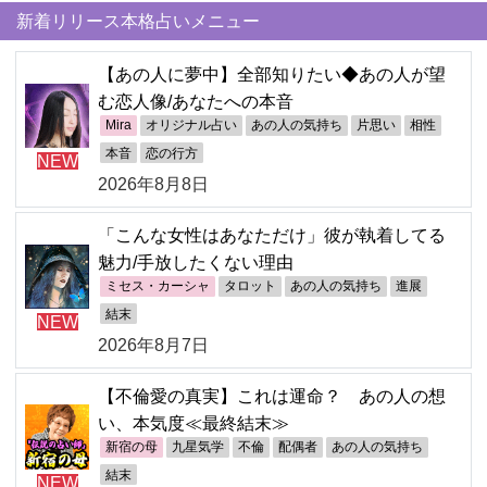
新着リリース本格占いメニュー
【あの人に夢中】全部知りたい◆あの人が望
む恋人像/あなたへの本音
Mira
オリジナル占い
あの人の気持ち
片思い
相性
本音
恋の行方
NEW
2026年8月8日
「こんな女性はあなただけ」彼が執着してる
魅力/手放したくない理由
ミセス・カーシャ
タロット
あの人の気持ち
進展
結末
NEW
2026年8月7日
【不倫愛の真実】これは運命？ あの人の想
い、本気度≪最終結末≫
新宿の母
九星気学
不倫
配偶者
あの人の気持ち
結末
NEW