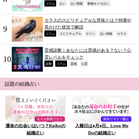
,
,
,
,
コラム
占い
占い情報
動物キャラ占い
カラスのスピリチュアルな意味とは？特徴や
見かけた状況で解説
,
,
,
,
,
コラム
スピリチュアル
サイン
占い情報
カラス
霊感診断｜あなたには霊感がある？ない？心
霊レベルをチェック
,
,
,
,
診断
コラム
霊感
心霊
話題の結婚占い
運命の出会いはいつ？Keikoの
入籍日は●月●日。Love Me
結婚占い
Doの結婚占い