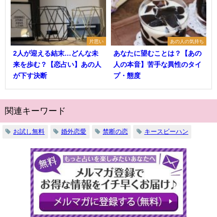
片思い
あの人の気持ち
2人が迎える結末…どんな未
あなたに望むことは？【あの
来を歩む？【恋占い】あの人
人の本音】苦手な異性のタイ
が下す決断
プ・態度
関連キーワード
お試し無料
婚外恋愛
禁断の恋
キースビーハン