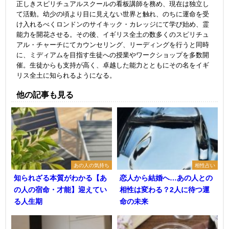
正しきスピリチュアルスクールの看板講師を務め、現在は独立し
て活動。幼少の頃より目に見えない世界と触れ、のちに運命を受
け入れるべくロンドンのサイキック・カレッジにて学び始め、霊
能力を開花させる。その後、イギリス全土の数多くのスピリチュ
アル・チャーチにてカウンセリング、リーディングを行うと同時
に、ミディアムを目指す生徒への授業やワークショップを多数開
催。生徒からも支持が高く、卓越した能力とともにその名をイギ
リス全土に知られるようになる。
他の記事も見る
あの人の気持ち
相性占い
知られざる本質がわかる【あ
恋人から結婚へ…あの人との
の人の宿命・才能】迎えてい
相性は変わる？2人に待つ運
る人生期
命の未来