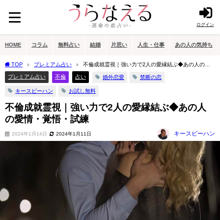
ログイン
HOME
コラム
無料占い
結婚
片思い
人生・仕事
あの人の気持ち
TOP
プレミアム占い
不倫成就霊視｜強い力で2人の愛縁結ぶ◆あの人の愛
情・覚悟・試練
プレミアム占い
不倫
占い
婚外恋愛
禁断の恋
キースビーハン
お試し無料
不倫成就霊視｜強い力で2人の愛縁結ぶ◆あの人
の愛情・覚悟・試練
キースビーハン
2024年1月14日
2024年1月11日