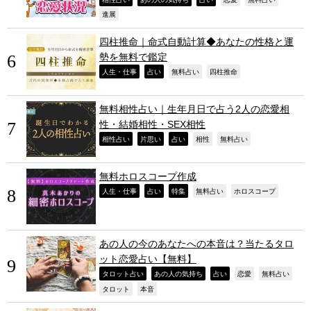
,
進展
四柱推命｜命式自動計算◆あなたの性格と運
勢を無料で鑑定
,
,
,
,
人生・仕事
占い
無料占い
四柱推命
無料相性占い｜生年月日で占う2人の恋愛相
性・結婚相性・SEX相性
,
,
,
,
,
相性占い
片思い
占い
相性
無料占い
無料ホロスコープ作成
,
,
,
,
,
人生・仕事
占い
特集
無料占い
ホロスコープ
あの人の今のあなたへの本音は？当たるタロ
ット恋愛占い【無料】
,
,
,
,
,
タロット占い
あの人の気持ち
占い
恋愛
無料占い
,
,
タロット
本音