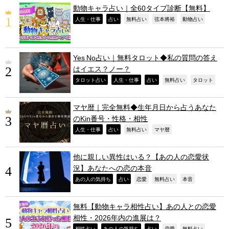
動物キャラ占い｜全60タイプ診断【無料】
,
,
,
,
,
人生・仕事
占い
無料占い
弦本將裕
動物占い
Yes No占い｜無料タロット◆私の質問の答え
はイエス？ノー？
,
,
,
,
,
タロット占い
人生・仕事
占い
無料占い
タロット
マヤ暦｜完全無料◆生年月日から占うあなた
のKin番号・性格・相性
,
,
,
,
人生・仕事
占い
無料占い
マヤ暦
他に親しい異性はいる？【あの人の恋愛状
況】あなたへの恋の本音
,
,
,
,
,
あの人の気持ち
占い
恋愛
無料占い
本音
無料【動物キャラ相性占い】あの人との恋愛
相性・2026年内の進展は？
,
,
,
,
,
相性占い
あの人の気持ち
占い
恋愛
無料占い