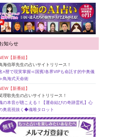
お知らせ
NEW【新番組】
鳥海伯萃先生
の占いサイトリリース！
名×暦で現実掌握≪国賓/各界VIPも命託す的中奥儀
≫鳥海式天命術
NEW【新番組】
笑理歌先生
の占いサイトリリース！
魂の本音が聴こえる！【運命結びの奇跡霊札】心
の奥底視抜く◆魂唯タロット