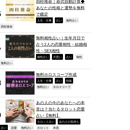
四柱推命｜命式自動計算◆
あなたの性格と運勢を無料
で鑑定
,
,
,
人生・仕事
占い
無料占い
,
四柱推命
無料相性占い｜生年月日で
占う2人の恋愛相性・結婚相
性・SEX相性
,
,
,
,
相性占い
片思い
占い
相性
,
無料占い
無料ホロスコープ作成
,
,
,
人生・仕事
占い
特集
,
,
無料占い
ホロスコープ
あの人の今のあなたへの本
音は？当たるタロット恋愛
占い【無料】
,
,
タロット占い
あの人の気持ち
,
,
,
,
,
占い
恋愛
無料占い
タロット
本音