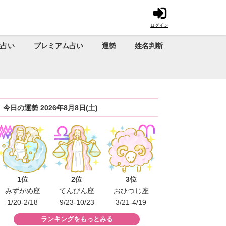
ログイン
性占い
プレミアム占い
運勢
姓名判断
今日の運勢 2026年8月8日(土)
1位
2位
3位
みずがめ座
てんびん座
おひつじ座
1/20-2/18
9/23-10/23
3/21-4/19
ランキングをもっとみる