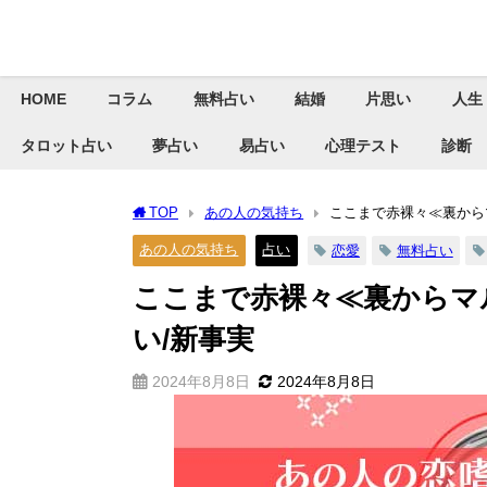
HOME
コラム
無料占い
結婚
片思い
人生
タロット占い
夢占い
易占い
心理テスト
診断
TOP
あの人の気持ち
ここまで赤裸々≪裏から
あの人の気持ち
占い
恋愛
無料占い
ここまで赤裸々≪裏からマ
い/新事実
2024年8月8日
2024年8月8日