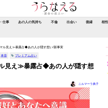
・仕事
あの人の気持ち
不倫
出会い
復縁
相
マル見え≫暴露占◆あの人が隠す想い/新事実
本音
プレミアム占い
ル見え≫暴露占◆あの人が隠す想
ニルマーラ典子