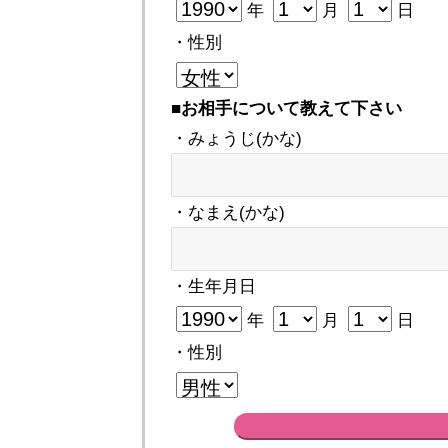
年
月
日
・性別
■お相手について教えて下さい
・みょうじ(かな)
・なまえ(かな)
・生年月日
年
月
日
・性別