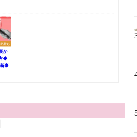
の気持ち
裏か
占◆
/新事