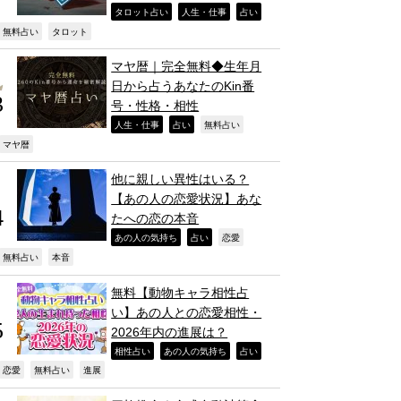
,
,
,
タロット占い
人生・仕事
占い
,
,
無料占い
タロット
マヤ暦｜完全無料◆生年月
日から占うあなたのKin番
号・性格・相性
,
,
,
人生・仕事
占い
無料占い
,
マヤ暦
他に親しい異性はいる？
【あの人の恋愛状況】あな
たへの恋の本音
,
,
,
あの人の気持ち
占い
恋愛
,
,
無料占い
本音
無料【動物キャラ相性占
い】あの人との恋愛相性・
2026年内の進展は？
,
,
,
相性占い
あの人の気持ち
占い
,
,
,
恋愛
無料占い
進展