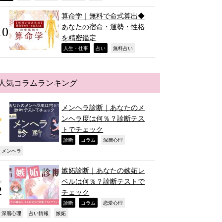
算命学｜無料で命式算出◆
あなたの宿命・運勢・性格
を精密鑑定
,
,
,
人生・仕事
占い
無料占い
人気コラムランキング
メンヘラ診断｜あなたのメ
ンヘラ度は何％？診断テス
トでチェック
,
,
,
診断
コラム
深層心理
,
メンヘラ
嫉妬診断｜あなたの嫉妬レ
ベルは何％？診断テストで
チェック
,
,
,
診断
コラム
恋愛心理
,
,
,
深層心理
占い情報
嫉妬