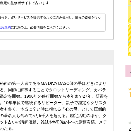
鑑定の監修者サイトで占います
情報を、占いサービスを提供するためにのみ使用し、情報の蓄積を行っ
利用規約
に同意の上、必要情報をご入力ください。
術の第一人者であるMA DIVA DASO師の手ほどきにより
る。同師に師事することでタロットリーディング、カバラ
鑑定を開始。1990年の修行開始から本年まで27年、研鑽を
。10年単位で継続するリピーター、親子で鑑定やクリスタ
者も多く、本当に辛い時に頼れる「心の母」として圧倒的
の著名人も含めて5万5千人を超える。鑑定活動のほか、ク
ット占いの講師活動、雑誌やWEB媒体への原稿寄稿、メデ
わたる。