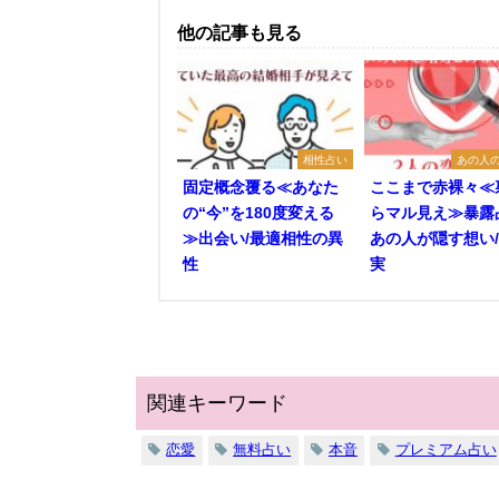
他の記事も見る
相性占い
あの人
固定概念覆る≪あなた
ここまで赤裸々≪
の“今”を180度変える
らマル見え≫暴露
≫出会い/最適相性の異
あの人が隠す想い
性
実
関連キーワード
恋愛
無料占い
本音
プレミアム占い