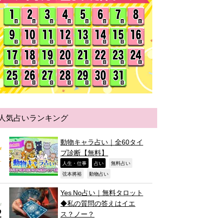
人気占いランキング
動物キャラ占い｜全60タイ
プ診断【無料】
,
,
,
人生・仕事
占い
無料占い
,
,
弦本將裕
動物占い
Yes No占い｜無料タロット
◆私の質問の答えはイエ
ス？ノー？