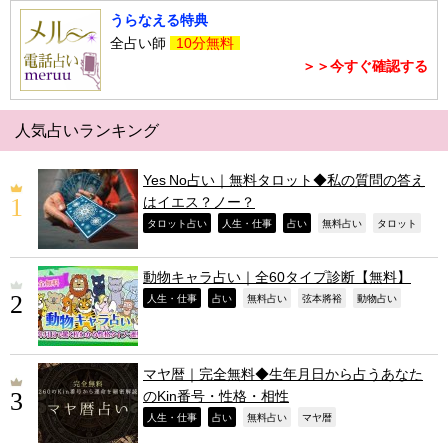
うらなえる特典
全占い師
10分無料
＞＞今すぐ確認する
人気占いランキング
Yes No占い｜無料タロット◆私の質問の答え
はイエス？ノー？
,
,
,
,
,
タロット占い
人生・仕事
占い
無料占い
タロット
動物キャラ占い｜全60タイプ診断【無料】
,
,
,
,
,
人生・仕事
占い
無料占い
弦本將裕
動物占い
マヤ暦｜完全無料◆生年月日から占うあなた
のKin番号・性格・相性
,
,
,
,
人生・仕事
占い
無料占い
マヤ暦