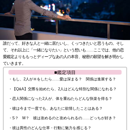
誰だって、好きな人と一緒に居たいし、くっつきたいと思うもの。そし
て、それ以上に「一緒になりたい」という想いも……ここでは、他の恋
愛鑑定よりももっとディープなあの人の本音、秘密の願望を解き明かし
ていきます。
■鑑定項目
・もし、2人がＨをしたら……愛は深まる？ 関係は進展する？
・【Q&A】交際を始めたら、2人はどんな特別な関係になれる？
・恋人関係になった2人が、体を重ねたらどんな快楽を得る？
・彼は今まで一度でも、あなたに欲情したことはある？
・S？ M？ 彼は攻めるのと攻められるの……どっちが好き？
・彼は異性のどんな仕草・行動に魅力を感じる？