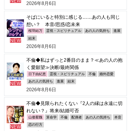
NEW
2026年8月6日
そばにいると特別に感じる……あの人も同じ
想い？ 本音/思惑/恋未来
桜羽結万
霊視・スピリチュアル
あの人の気持ち
進展
結末
NEW
2026年8月6日
不倫◆私はずっと2番目のまま？≪あの人の抱
く愛願望≫決断/最終関係
日下由紀恵
霊視・スピリチュアル
不倫
婚外恋愛
あの人の気持ち
進展
結末
NEW
2026年8月6日
不倫◆見限られたくない『2人の縁は永遠に切
れない？』将来/結婚可否
山倭厭魏
算命学
不倫
配偶者
あの人の気持ち
本音
恋の行方
NEW