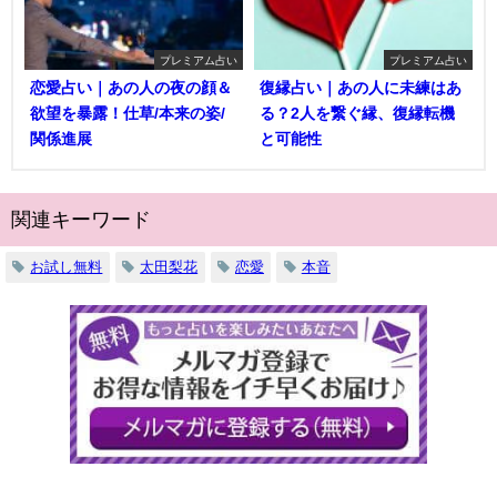
プレミアム占い
プレミアム占い
恋愛占い｜あの人の夜の顔＆
復縁占い｜あの人に未練はあ
欲望を暴露！仕草/本来の姿/
る？2人を繋ぐ縁、復縁転機
関係進展
と可能性
関連キーワード
お試し無料
太田梨花
恋愛
本音