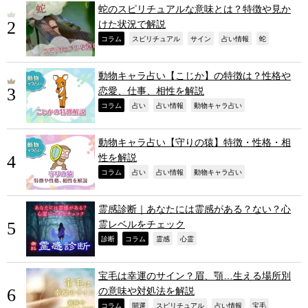
蛇のスピリチュアルな意味とは？特徴や見か
けた状況で解説
,
,
,
,
,
コラム
スピリチュアル
サイン
占い情報
蛇
動物キャラ占い【こじか】の特徴は？性格や
恋愛、仕事、相性を解説
,
,
,
,
コラム
占い
占い情報
動物キャラ占い
動物キャラ占い【守りの猿】特徴・性格・相
性を解説
,
,
,
,
コラム
占い
占い情報
動物キャラ占い
霊感診断｜あなたには霊感がある？ない？心
霊レベルをチェック
,
,
,
,
診断
コラム
霊感
心霊
宝毛は幸運のサイン？眉、顎…生える場所別
の意味や対処法を解説
,
,
,
,
,
コラム
開運
スピリチュアル
占い情報
宝毛