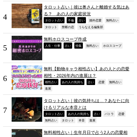
タロット占い｜彼は奥さんと離婚する気はあ
る？ あの人の家庭状況
,
,
,
,
,
タロット占い
不倫
占い
婚外恋愛
無料占い
,
,
,
タロット
禁断の恋
うらなえる編集部
無料ホロスコープ作成
,
,
,
,
,
人生・仕事
占い
特集
無料占い
ホロスコープ
無料【動物キャラ相性占い】あの人との恋愛
相性・2026年内の進展は？
,
,
,
,
,
相性占い
あの人の気持ち
占い
恋愛
無料占い
,
進展
タロット占い｜彼の気持ちは…？あなたに向
けるリアルな本音とは
,
,
,
,
,
タロット占い
あの人の気持ち
占い
パトラ
恋愛
,
,
,
,
無料占い
タロット
本音
進展
無料相性占い｜生年月日で占う2人の恋愛相