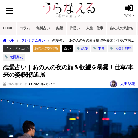
ログイン
HOME
コラム
無料占い
結婚
片思い
人生・仕事
あの人の気持ち
TOP
プレミアム占い
恋愛占い｜あの人の夜の顔＆欲望を暴露！仕草/本来の
姿/関係進展
プレミアム占い
あの人の気持ち
占い
恋愛
本音
お試し無料
太田梨花
恋愛占い｜あの人の夜の顔＆欲望を暴露！仕草/本
来の姿/関係進展
太田梨花
2023年8月3日
2023年7月26日