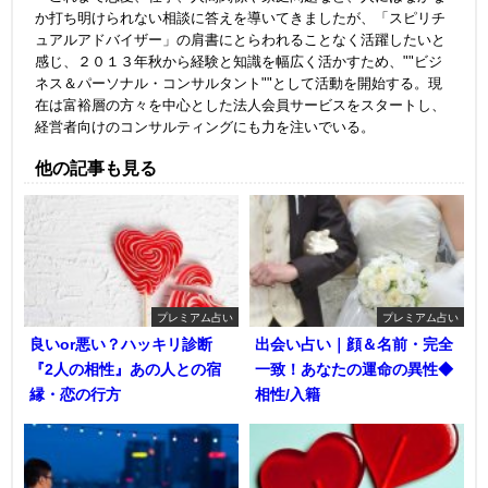
か打ち明けられない相談に答えを導いてきましたが、「スピリチ
ュアルアドバイザー」の肩書にとらわれることなく活躍したいと
感じ、２０１３年秋から経験と知識を幅広く活かすため、""ビジ
ネス＆パーソナル・コンサルタント""として活動を開始する。現
在は富裕層の方々を中心とした法人会員サービスをスタートし、
経営者向けのコンサルティングにも力を注いでいる。
他の記事も見る
プレミアム占い
プレミアム占い
良いor悪い？ハッキリ診断
出会い占い｜顔＆名前・完全
『2人の相性』あの人との宿
一致！あなたの運命の異性◆
縁・恋の行方
相性/入籍