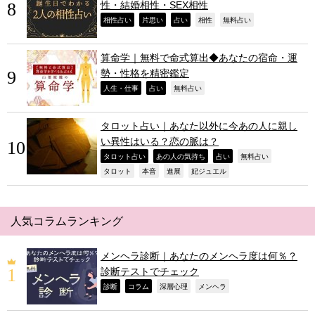
性・結婚相性・SEX相性
,
,
,
,
,
相性占い
片思い
占い
相性
無料占い
算命学｜無料で命式算出◆あなたの宿命・運
勢・性格を精密鑑定
,
,
,
人生・仕事
占い
無料占い
タロット占い｜あなた以外に今あの人に親し
い異性はいる？恋の脈は？
,
,
,
,
タロット占い
あの人の気持ち
占い
無料占い
,
,
,
,
タロット
本音
進展
妃ジュエル
人気コラムランキング
メンヘラ診断｜あなたのメンヘラ度は何％？
診断テストでチェック
,
,
,
,
診断
コラム
深層心理
メンヘラ