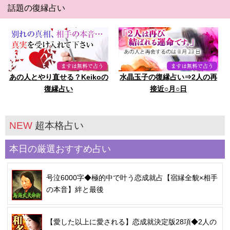
話題の復縁占い
あの人とやり直せる？Keikoの
水晶玉子の復縁占い⇒2人の再
復縁占い
接近○月○日
NEW
超本格占い
本日の厳選おすすめ占い
号泣6000字◆極的中で叶う恋成就占【宿縁全貌×相手
の本音】絆と最後
【愛した以上に愛される】恋成就決定版28項◆2人の