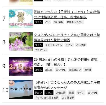
動物キャラ占い【子守熊（コアラ）】の特徴
は？性格や恋愛、仕事、相性を解説
,
,
,
,
コラム
占い
占い情報
動物キャラ占い
クロアゲハのスピリチュアルな意味とは？特
徴や見かけた状況で解説
,
,
,
,
コラム
スピリチュアル
サイン
占い情報
,
クロアゲハ
2月8日生まれの性格｜男女別の特徴や運勢、
有名人【誕生日占い】
,
,
,
,
,
コラム
誕生日
占い情報
誕生日占い
366日
【夢占い】亡くなった人の夢の意味は？潜在
意識からのメッセージ
,
,
,
,
,
,
夢占い
コラム
人物の夢
開運
サイン
占い情報
,
,
「な行」から始まる夢
よく見る夢