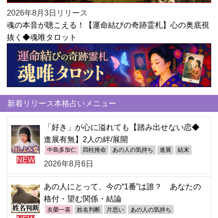
2026年8月3日リリース
魂の本音が聴こえる！【運命結びの奇跡霊札】心の奥底視
抜く◆魂唯タロット
新着リリース本格占いメニュー
「好き」が心に溢れても【踏み出せない恋◆
進展有無】2人の絆/展開
中島多加仁
四柱推命
あの人の気持ち
進展
結末
NEW
2026年8月6日
あの人にとって、今の“1番”は誰？ あなたの
格付・望む関係・結論
友榮一喜
姓名判断
片思い
あの人の気持ち