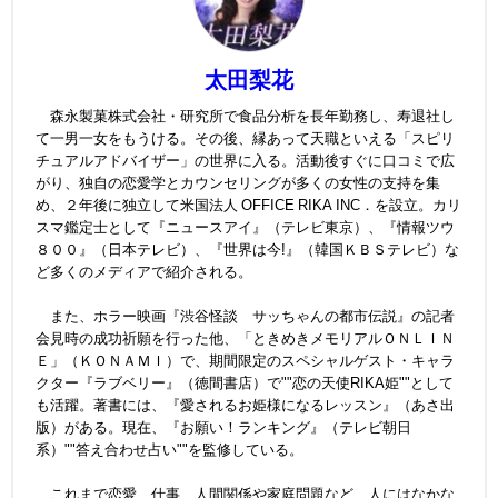
太田梨花
森永製菓株式会社・研究所で食品分析を長年勤務し、寿退社し
て一男一女をもうける。その後、縁あって天職といえる「スピリ
チュアルアドバイザー」の世界に入る。活動後すぐに口コミで広
がり、独自の恋愛学とカウンセリングが多くの女性の支持を集
め、２年後に独立して米国法人 OFFICE RIKA INC．を設立。カリ
スマ鑑定士として『ニュースアイ』（テレビ東京）、『情報ツウ
８００』（日本テレビ）、『世界は今!』（韓国ＫＢＳテレビ）な
ど多くのメディアで紹介される。
また、ホラー映画『渋谷怪談 サッちゃんの都市伝説』の記者
会見時の成功祈願を行った他、「ときめきメモリアルＯＮＬＩＮ
Ｅ」（ＫＯＮＡＭＩ）で、期間限定のスペシャルゲスト・キャラ
クター『ラブベリー』（徳間書店）で""恋の天使RIKA姫""として
も活躍。著書には、『愛されるお姫様になるレッスン』（あさ出
版）がある。現在、『お願い！ランキング』（テレビ朝日
系）""答え合わせ占い""を監修している。
これまで恋愛、仕事、人間関係や家庭問題など、人にはなかな