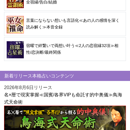
全宿縁/告白/結婚
言葉にならない想いも言語化≪あの人の感情を深く
読み解く≫本音全録
宿曜で絆繋いで両想い叶う≪2人の恋宿縁32項≫相
性/恋決断/最終関係
新着リリース本格占いコンテンツ
2026年8月6日リリース
名×暦で現実掌握≪国賓/各界VIPも命託す的中奥儀≫鳥海
式天命術