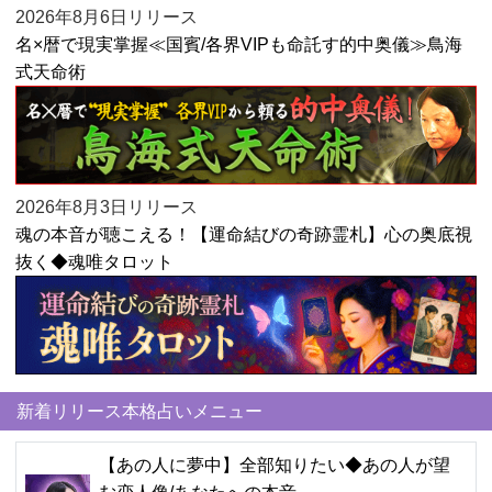
2026年8月6日リリース
名×暦で現実掌握≪国賓/各界VIPも命託す的中奥儀≫鳥海
式天命術
2026年8月3日リリース
魂の本音が聴こえる！【運命結びの奇跡霊札】心の奥底視
抜く◆魂唯タロット
新着リリース本格占いメニュー
【あの人に夢中】全部知りたい◆あの人が望
む恋人像/あなたへの本音