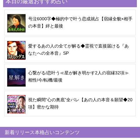
本日の厳選おすすめ占い
号泣6000字◆極的中で叶う恋成就占【宿縁全貌×相手
の本音】絆と最後
愛するあの人の全てが解る◆霊視で直接届ける『あ
なたへの全本音』SP
心繋がる/恋叶う≪星が解き明かす2人の宿縁32項≫
相性/今/転機/最後
視た瞬間“心の奥底”全バレ【あの人の本音＆願望◆20
項】密かな期待
新着リリース本格占いコンテンツ