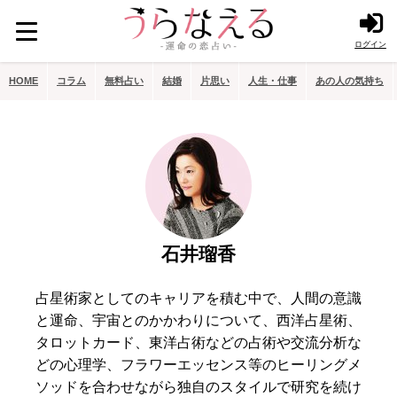
ログイン
HOME
コラム
無料占い
結婚
片思い
人生・仕事
あの人の気持ち
石井瑠香
占星術家としてのキャリアを積む中で、人間の意識
と運命、宇宙とのかかわりについて、西洋占星術、
タロットカード、東洋占術などの占術や交流分析な
どの心理学、フラワーエッセンス等のヒーリングメ
ソッドを合わせながら独自のスタイルで研究を続け