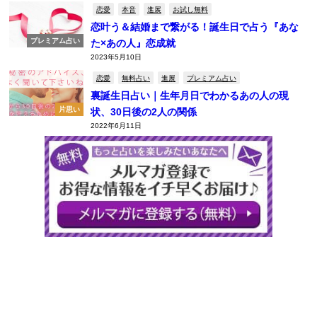
恋愛
本音
進展
お試し無料
恋叶う＆結婚まで繋がる！誕生日で占う『あな
プレミアム占い
た×あの人』恋成就
2023年5月10日
恋愛
無料占い
進展
プレミアム占い
裏誕生日占い｜生年月日でわかるあの人の現
片思い
状、30日後の2人の関係
2022年6月11日