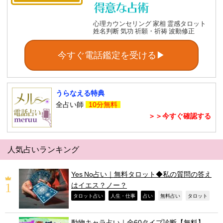
心理カウンセリング 家相 霊感タロット
姓名判断 気功 祈願・祈祷 波動修正
今すぐ電話鑑定を受ける▶
うらなえる特典
全占い師
10分無料
＞＞今すぐ確認する
人気占いランキング
Yes No占い｜無料タロット◆私の質問の答え
はイエス？ノー？
,
,
,
,
,
タロット占い
人生・仕事
占い
無料占い
タロット
動物キャラ占い｜全60タイプ診断【無料】