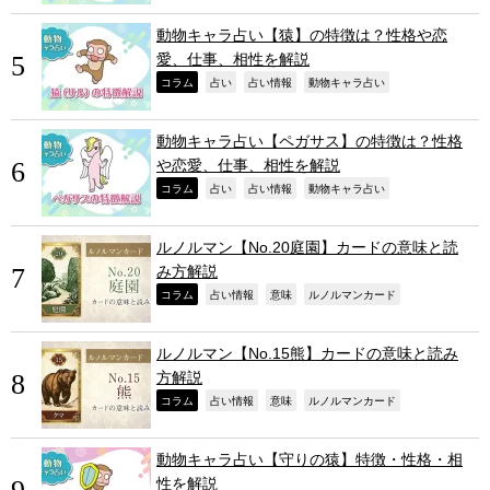
動物キャラ占い【猿】の特徴は？性格や恋
愛、仕事、相性を解説
,
,
,
,
コラム
占い
占い情報
動物キャラ占い
動物キャラ占い【ペガサス】の特徴は？性格
や恋愛、仕事、相性を解説
,
,
,
,
コラム
占い
占い情報
動物キャラ占い
ルノルマン【No.20庭園】カードの意味と読
み方解説
,
,
,
,
コラム
占い情報
意味
ルノルマンカード
ルノルマン【No.15熊】カードの意味と読み
方解説
,
,
,
,
コラム
占い情報
意味
ルノルマンカード
動物キャラ占い【守りの猿】特徴・性格・相
性を解説