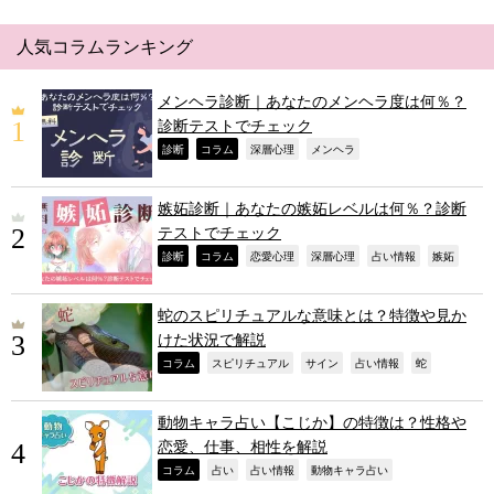
人気コラムランキング
メンヘラ診断｜あなたのメンヘラ度は何％？
診断テストでチェック
,
,
,
,
診断
コラム
深層心理
メンヘラ
嫉妬診断｜あなたの嫉妬レベルは何％？診断
テストでチェック
,
,
,
,
,
,
診断
コラム
恋愛心理
深層心理
占い情報
嫉妬
蛇のスピリチュアルな意味とは？特徴や見か
けた状況で解説
,
,
,
,
,
コラム
スピリチュアル
サイン
占い情報
蛇
動物キャラ占い【こじか】の特徴は？性格や
恋愛、仕事、相性を解説
,
,
,
,
コラム
占い
占い情報
動物キャラ占い