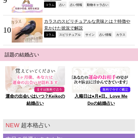
,
,
,
,
コラム
占い
占い情報
動物キャラ占い
カラスのスピリチュアルな意味とは？特徴や
見かけた状況で解説
,
,
,
,
,
コラム
スピリチュアル
サイン
占い情報
カラス
話題の結婚占い
運命の出会いはいつ？Keikoの
入籍日は●月●日。Love Me
結婚占い
Doの結婚占い
NEW
超本格占い