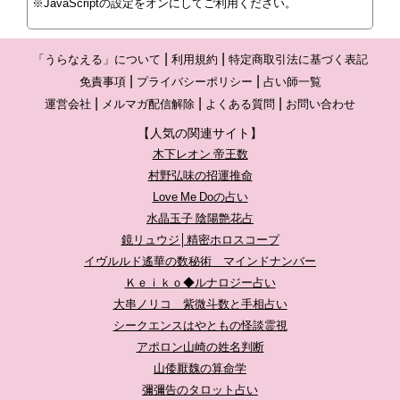
※JavaScriptの設定をオンにしてご利用ください。
「うらなえる」について
利用規約
特定商取引法に基づく表記
免責事項
プライバシーポリシー
占い師一覧
運営会社
メルマガ配信解除
よくある質問
お問い合わせ
【人気の関連サイト】
木下レオン 帝王数
村野弘味の招運推命
Love Me Doの占い
水晶玉子 陰陽艶花占
鏡リュウジ│精密ホロスコープ
イヴルルド遙華の数秘術 マインドナンバー
Ｋｅｉｋｏ◆ルナロジー占い
大串ノリコ 紫微斗数と手相占い
シークエンスはやともの怪談霊視
アポロン山崎の姓名判断
山倭厭魏の算命学
彌彌告のタロット占い