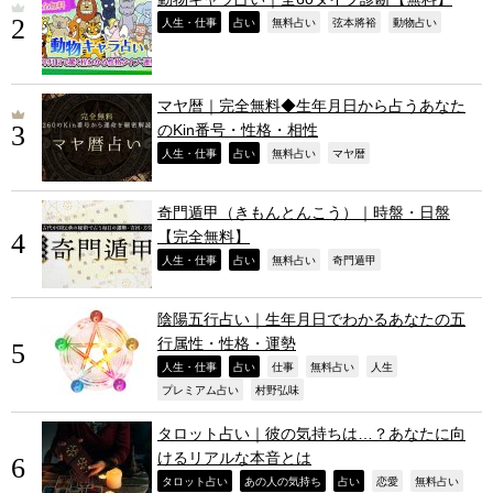
,
,
,
,
,
人生・仕事
占い
無料占い
弦本將裕
動物占い
マヤ暦｜完全無料◆生年月日から占うあなた
のKin番号・性格・相性
,
,
,
,
人生・仕事
占い
無料占い
マヤ暦
奇門遁甲（きもんとんこう）｜時盤・日盤
【完全無料】
,
,
,
,
人生・仕事
占い
無料占い
奇門遁甲
陰陽五行占い｜生年月日でわかるあなたの五
行属性・性格・運勢
,
,
,
,
,
人生・仕事
占い
仕事
無料占い
人生
,
,
プレミアム占い
村野弘味
タロット占い｜彼の気持ちは…？あなたに向
けるリアルな本音とは
,
,
,
,
,
タロット占い
あの人の気持ち
占い
恋愛
無料占い