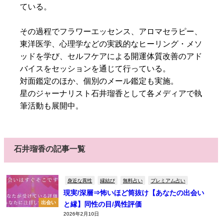
ている。
その過程でフラワーエッセンス、アロマセラピー、
東洋医学、心理学などの実践的なヒーリング・メソ
ッドを学び、セルフケアによる開運体質改善のアド
バイスをセッションを通じて行っている。
対面鑑定のほか、個別のメール鑑定も実施。
星のジャーナリスト石井瑠香として各メディアで執
筆活動も展開中。
石井瑠香の記事一覧
身近な異性
縁結び
無料占い
プレミアム占い
現実/深層⇒怖いほど筒抜け【あなたの出会い
出会い
と縁】同性の目/異性評価
2026年2月10日