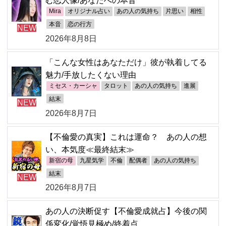
Mira
オリジナル占い
あの人の気持ち
片思い
相性
本音
恋の行方
NEW
2026年8月8日
「こんな女性はあなただけ」彼が執着してる
魅力/手放したくない理由
ミセス・カーシャ
タロット
あの人の気持ち
進展
結末
NEW
2026年8月7日
【不倫愛の真実】これは運命？ あの人の想
い、本気度≪最終結末≫
新宿の母
九星気学
不倫
配偶者
あの人の気持ち
結末
NEW
2026年8月7日
あの人の決断促す【不倫愛成就占】今後の関
係変化/覚悟見極め/終着点