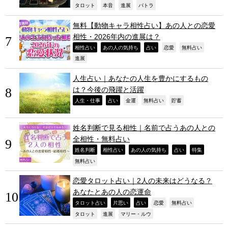
,
,
,
,
タロット
本音
進展
パトラ
無料【動物キャラ相性占い】あの人との恋愛
相性・2026年内の進展は？
,
,
,
,
,
相性占い
あの人の気持ち
占い
恋愛
無料占い
,
進展
人生占い｜あなたの人生を豊かにするもの
は？今後の飛躍と活躍
,
,
,
,
,
人生・仕事
占い
金運
無料占い
貯蓄
姓名判断で見る相性｜名前で占うあの人との
全相性・無料占い
,
,
,
,
,
姓名判断
相性占い
あの人の気持ち
占い
特集
,
無料占い
恋愛タロット占い｜2人の未来はどうなる？
あなたとあの人の恋運命
,
,
,
,
,
タロット占い
片思い
占い
恋愛
無料占い
,
,
,
タロット
進展
マリー・ルウ