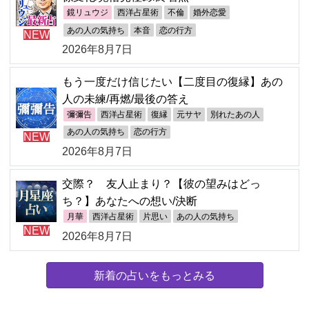
鏡リュウジ
西洋占星術
不倫
婚外恋愛
あの人の気持ち
本音
恋の行方
NEW
2026年8月7日
もう一度だけ信じたい【二度目の復縁】あの
人の未練/再燃/最後の答え
彌彌告
西洋占星術
復縁
元サヤ
別れたあの人
あの人の気持ち
恋の行方
NEW
2026年8月7日
交際？ 友人止まり？【彼の望みはどっ
ち？】あなたへの想い/決断
月華
西洋占星術
片思い
あの人の気持ち
NEW
2026年8月7日
新着の占いをもっとみる