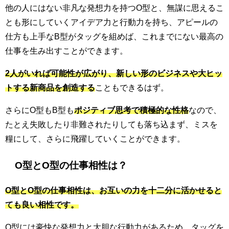
他の人にはない非凡な発想力を持つO型と、無謀に思えるこ
とも形にしていくアイデア力と行動力を持ち、アピールの
仕方も上手なB型がタッグを組めば、これまでにない最高の
仕事を生み出すことができます。
2人がいれば可能性が広がり、新しい形のビジネスや大ヒッ
トする新商品を創造する
こともできるはず。
さらにO型もB型も
ポジティブ思考で積極的な性格
なので、
たとえ失敗したり非難されたりしても落ち込まず、ミスを
糧にして、さらに飛躍していくことができます。
O型とO型の仕事相性は？
O型とO型の仕事相性は、お互いの力を十二分に活かせると
ても良い相性です。
O型には豪快な発想力と大胆な行動力があるため、タッグを