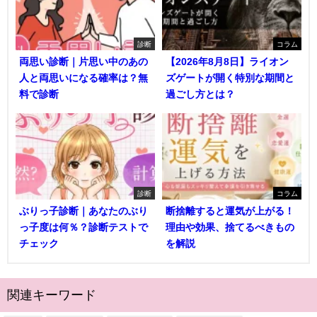
診断
コラム
両思い診断｜片思い中のあの
【2026年8月8日】ライオン
人と両思いになる確率は？無
ズゲートが開く特別な期間と
料で診断
過ごし方とは？
診断
コラム
ぶりっ子診断｜あなたのぶり
断捨離すると運気が上がる！
っ子度は何％？診断テストで
理由や効果、捨てるべきもの
チェック
を解説
関連キーワード