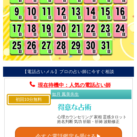
【電話占いメル】プロの占い師に今すぐ相談
現在待機中：人気の電話占い師
如月 鳳美先生
初回10分無料
心理カウンセリング 家相 霊感タロット
姓名判断 気功 祈願・祈祷 波動修正
今すぐ電話鑑定を受ける▶