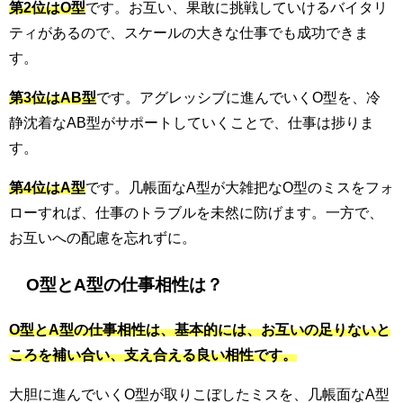
第2位はO型
です。お互い、果敢に挑戦していけるバイタリ
ティがあるので、スケールの大きな仕事でも成功できま
す。
第3位はAB型
です。アグレッシブに進んでいくO型を、冷
静沈着なAB型がサポートしていくことで、仕事は捗りま
す。
第4位はA型
です。几帳面なA型が大雑把なO型のミスをフォ
ローすれば、仕事のトラブルを未然に防げます。一方で、
お互いへの配慮を忘れずに。
O型とA型の仕事相性は？
O型とA型の仕事相性は、基本的には、お互いの足りないと
ころを補い合い、支え合える良い相性です。
大胆に進んでいくO型が取りこぼしたミスを、几帳面なA型