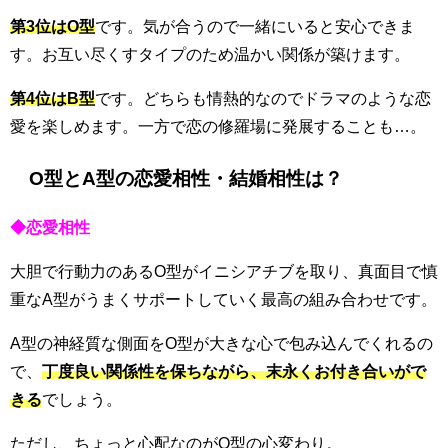
第3位はO型
です。気が合うので一緒にいると安心できま
す。お互い尽くすタイプのため温かい関係が築けます。
第4位はB型
です。どちらも情熱的なのでドラマのような恋
愛を楽しめます。一方で恋の修羅場に発展することも…。
O型とA型の恋愛相性・結婚相性は？
◆恋愛相性
大胆で行動力のあるO型がイニシアチブを取り、真面目で慎
重なA型がうまくサポートしていく最高の組み合わせです。
A型の神経質な側面をO型が大きな心で包み込んでくれるの
で、
丁度良い関係性を保ちながら、末永くお付き合いがで
きる
でしょう。
ただし、ちょっと心配なのがO型の心変わり。