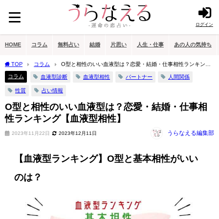
ログイン
HOME
コラム
無料占い
結婚
片思い
人生・仕事
あの人の気持ち
TOP
コラム
O型と相性のいい血液型は？恋愛・結婚・仕事相性ランキング
【血液型相性】
コラム
血液型診断
血液型相性
パートナー
人間関係
性質
占い情報
O型と相性のいい血液型は？恋愛・結婚・仕事相
性ランキング【血液型相性】
うらなえる編集部
2023年11月22日
2023年12月11日
【血液型ランキング】O型と基本相性がいい
のは？