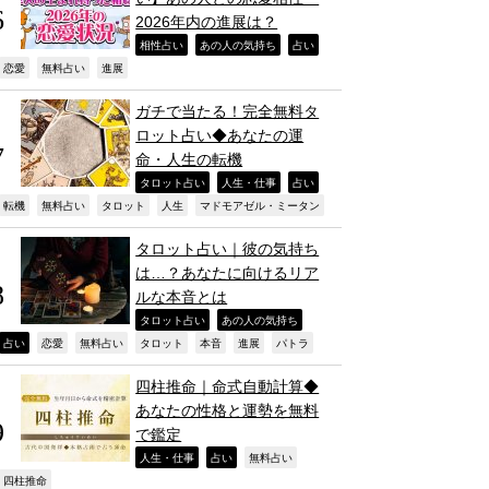
2026年内の進展は？
,
,
,
相性占い
あの人の気持ち
占い
,
,
,
恋愛
無料占い
進展
ガチで当たる！完全無料タ
ロット占い◆あなたの運
命・人生の転機
,
,
,
タロット占い
人生・仕事
占い
,
,
,
,
,
転機
無料占い
タロット
人生
マドモアゼル・ミータン
タロット占い｜彼の気持ち
は…？あなたに向けるリア
ルな本音とは
,
,
タロット占い
あの人の気持ち
,
,
,
,
,
,
,
占い
恋愛
無料占い
タロット
本音
進展
パトラ
四柱推命｜命式自動計算◆
あなたの性格と運勢を無料
で鑑定
,
,
,
人生・仕事
占い
無料占い
,
四柱推命