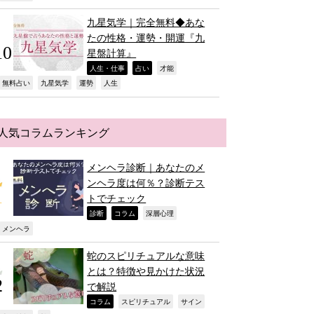
九星気学｜完全無料◆あな
たの性格・運勢・開運『九
星盤計算』
,
,
,
人生・仕事
占い
才能
,
,
,
,
無料占い
九星気学
運勢
人生
人気コラムランキング
メンヘラ診断｜あなたのメ
ンヘラ度は何％？診断テス
トでチェック
,
,
,
診断
コラム
深層心理
,
メンヘラ
蛇のスピリチュアルな意味
とは？特徴や見かけた状況
で解説
,
,
,
コラム
スピリチュアル
サイン