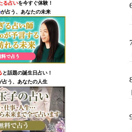
たる占い
を今すぐ体験！
o
が占う、あなたの未来
る
と話題の誕生日占い！
が占う、あなたの人生