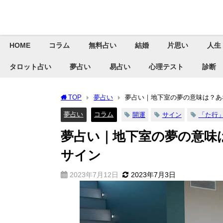
HOME
コラム
無料占い
結婚
片思い
人生
タロット占い
夢占い
易占い
心理テスト
診断
TOP
夢占い
夢占い｜地下室の夢の意味は？あ
夢占い
コラム
開運
サイン
「た行
夢占い｜地下室の夢の意味
サイン
2023年7月12日
2023年7月3日