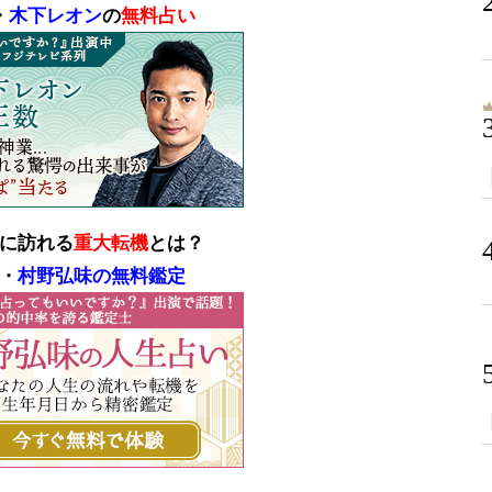
・
木下レオン
の
無料占い
に訪れる
重大転機
とは？
・
村野弘味の無料鑑定