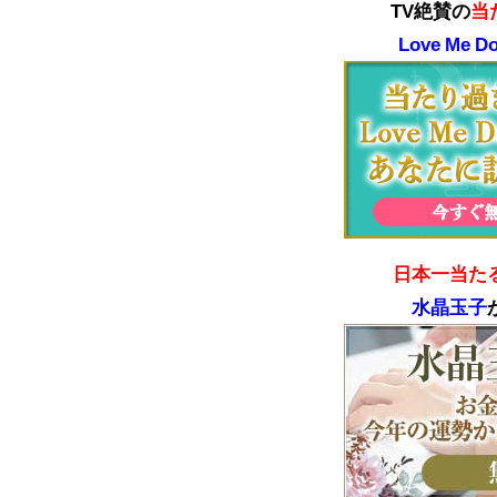
TV絶賛の
当
Love Me D
日本一当た
水晶玉子