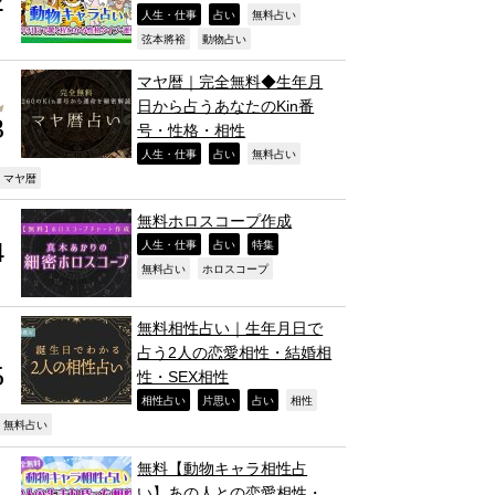
,
,
,
人生・仕事
占い
無料占い
,
,
弦本將裕
動物占い
マヤ暦｜完全無料◆生年月
日から占うあなたのKin番
号・性格・相性
,
,
,
人生・仕事
占い
無料占い
,
マヤ暦
無料ホロスコープ作成
,
,
,
人生・仕事
占い
特集
,
,
無料占い
ホロスコープ
無料相性占い｜生年月日で
占う2人の恋愛相性・結婚相
性・SEX相性
,
,
,
,
相性占い
片思い
占い
相性
,
無料占い
無料【動物キャラ相性占
い】あの人との恋愛相性・