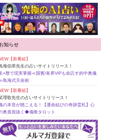
お知らせ
NEW【新番組】
鳥海伯萃先生
の占いサイトリリース！
名×暦で現実掌握≪国賓/各界VIPも命託す的中奥儀
≫鳥海式天命術
NEW【新番組】
笑理歌先生
の占いサイトリリース！
魂の本音が聴こえる！【運命結びの奇跡霊札】心
の奥底視抜く◆魂唯タロット