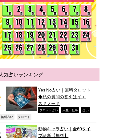
人気占いランキング
Yes No占い｜無料タロット
◆私の質問の答えはイエ
ス？ノー？
,
,
,
タロット占い
人生・仕事
占い
,
,
無料占い
タロット
動物キャラ占い｜全60タイ
プ診断【無料】