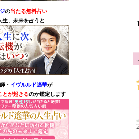
ジ
の
当たる無料占い
人生、未来を占うと…
師・
イヴルルド遙華
が
ことが起きる
のか鑑定します