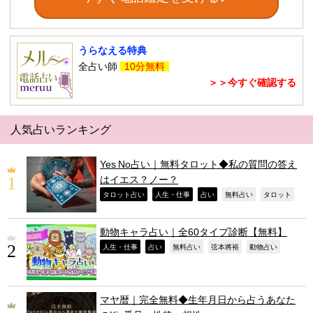
うらなえる特典
全占い師
10分無料
＞＞今すぐ確認する
人気占いランキング
Yes No占い｜無料タロット◆私の質問の答え
はイエス？ノー？
,
,
,
,
,
タロット占い
人生・仕事
占い
無料占い
タロット
動物キャラ占い｜全60タイプ診断【無料】
,
,
,
,
,
人生・仕事
占い
無料占い
弦本將裕
動物占い
マヤ暦｜完全無料◆生年月日から占うあなた