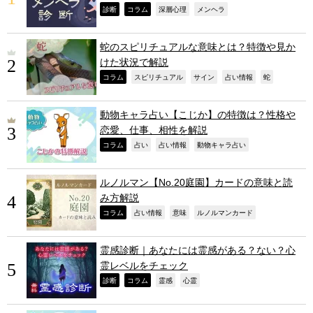
,
,
,
,
診断
コラム
深層心理
メンヘラ
蛇のスピリチュアルな意味とは？特徴や見か
けた状況で解説
,
,
,
,
,
コラム
スピリチュアル
サイン
占い情報
蛇
動物キャラ占い【こじか】の特徴は？性格や
恋愛、仕事、相性を解説
,
,
,
,
コラム
占い
占い情報
動物キャラ占い
ルノルマン【No.20庭園】カードの意味と読
み方解説
,
,
,
,
コラム
占い情報
意味
ルノルマンカード
霊感診断｜あなたには霊感がある？ない？心
霊レベルをチェック
,
,
,
,
診断
コラム
霊感
心霊