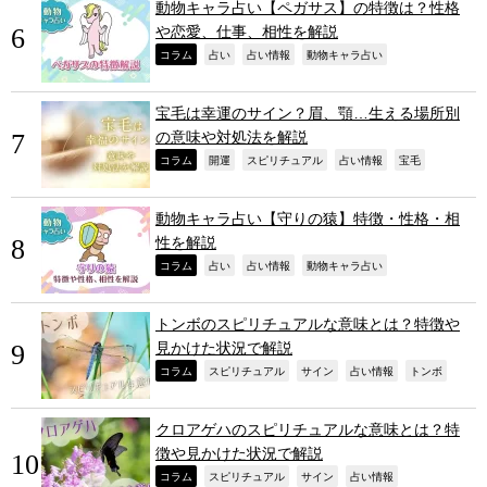
動物キャラ占い【ペガサス】の特徴は？性格
や恋愛、仕事、相性を解説
,
,
,
,
コラム
占い
占い情報
動物キャラ占い
宝毛は幸運のサイン？眉、顎…生える場所別
の意味や対処法を解説
,
,
,
,
,
コラム
開運
スピリチュアル
占い情報
宝毛
動物キャラ占い【守りの猿】特徴・性格・相
性を解説
,
,
,
,
コラム
占い
占い情報
動物キャラ占い
トンボのスピリチュアルな意味とは？特徴や
見かけた状況で解説
,
,
,
,
,
コラム
スピリチュアル
サイン
占い情報
トンボ
クロアゲハのスピリチュアルな意味とは？特
徴や見かけた状況で解説
,
,
,
,
コラム
スピリチュアル
サイン
占い情報