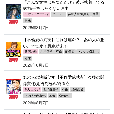
「こんな女性はあなただけ」彼が執着してる
魅力/手放したくない理由
ミセス・カーシャ
タロット
あの人の気持ち
進展
結末
NEW
2026年8月7日
【不倫愛の真実】これは運命？ あの人の想
い、本気度≪最終結末≫
新宿の母
九星気学
不倫
配偶者
あの人の気持ち
結末
NEW
2026年8月7日
あの人の決断促す【不倫愛成就占】今後の関
係変化/覚悟見極め/終着点
鏡リュウジ
西洋占星術
不倫
婚外恋愛
あの人の気持ち
本音
恋の行方
NEW
2026年8月7日