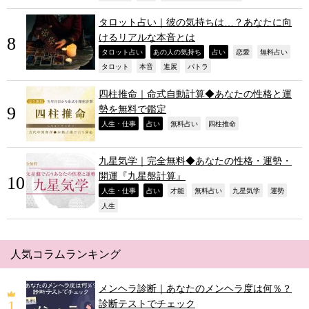
タロット占い｜彼の気持ちは…？あなたに向
けるリアルな本音とは
,
,
,
,
,
タロット占い
あの人の気持ち
占い
恋愛
無料占い
,
,
,
,
タロット
本音
進展
パトラ
四柱推命｜命式自動計算◆あなたの性格と運
勢を無料で鑑定
,
,
,
,
人生・仕事
占い
無料占い
四柱推命
九星気学｜完全無料◆あなたの性格・運勢・
開運『九星盤計算』
,
,
,
,
,
,
人生・仕事
占い
才能
無料占い
九星気学
運勢
,
人生
人気コラムランキング
メンヘラ診断｜あなたのメンヘラ度は何％？
診断テストでチェック