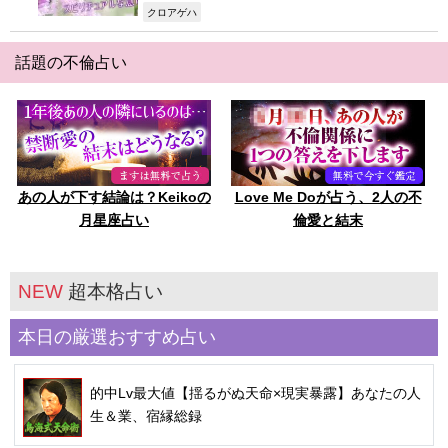
,
クロアゲハ
話題の不倫占い
あの人が下す結論は？Keikoの
Love Me Doが占う、2人の不
月星座占い
倫愛と結末
NEW
超本格占い
本日の厳選おすすめ占い
的中Lv最大値【揺るがぬ天命×現実暴露】あなたの人
生＆業、宿縁総録