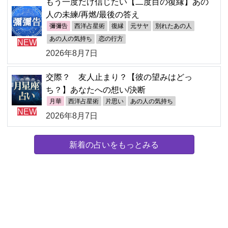
もう一度だけ信じたい【二度目の復縁】あの
人の未練/再燃/最後の答え
彌彌告
西洋占星術
復縁
元サヤ
別れたあの人
あの人の気持ち
恋の行方
NEW
2026年8月7日
交際？ 友人止まり？【彼の望みはどっ
ち？】あなたへの想い/決断
月華
西洋占星術
片思い
あの人の気持ち
NEW
2026年8月7日
新着の占いをもっとみる