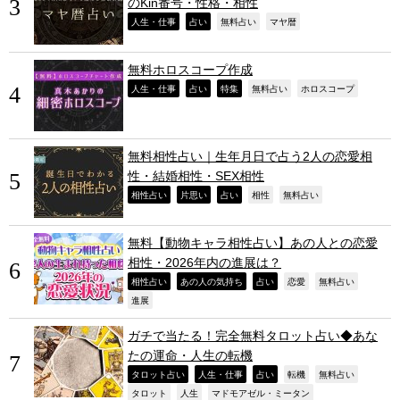
のKin番号・性格・相性
,
,
,
,
人生・仕事
占い
無料占い
マヤ暦
無料ホロスコープ作成
,
,
,
,
,
人生・仕事
占い
特集
無料占い
ホロスコープ
無料相性占い｜生年月日で占う2人の恋愛相
性・結婚相性・SEX相性
,
,
,
,
,
相性占い
片思い
占い
相性
無料占い
無料【動物キャラ相性占い】あの人との恋愛
相性・2026年内の進展は？
,
,
,
,
,
相性占い
あの人の気持ち
占い
恋愛
無料占い
,
進展
ガチで当たる！完全無料タロット占い◆あな
たの運命・人生の転機
,
,
,
,
,
タロット占い
人生・仕事
占い
転機
無料占い
,
,
,
タロット
人生
マドモアゼル・ミータン