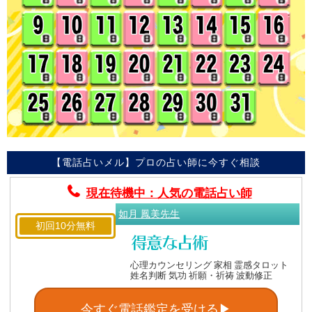
【電話占いメル】プロの占い師に今すぐ相談
現在待機中：人気の電話占い師
如月 鳳美先生
初回10分無料
心理カウンセリング 家相 霊感タロット
姓名判断 気功 祈願・祈祷 波動修正
今すぐ電話鑑定を受ける▶