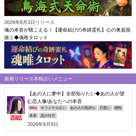
2026年8月3日リリース
魂の本音が聴こえる！【運命結びの奇跡霊札】心の奥底視
抜く◆魂唯タロット
新着リリース本格占いメニュー
【あの人に夢中】全部知りたい◆あの人が望
む恋人像/あなたへの本音
Mira
オリジナル占い
あの人の気持ち
片思い
相性
本音
恋の行方
NEW
2026年8月8日