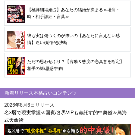
【極詳細結婚占】あなたの結婚が決まる≪場所・
時・相手詳細・言葉≫
彼も実は傷つくのが怖いの【あなたに言えない感
情】迷い/覚悟/恋決断
ただの思わせぶり？【言動＆態度の恋真意を断定】
相手の脈/思惑/告白
新着リリース本格占いコンテンツ
2026年8月6日リリース
名×暦で現実掌握≪国賓/各界VIPも命託す的中奥儀≫鳥海
式天命術