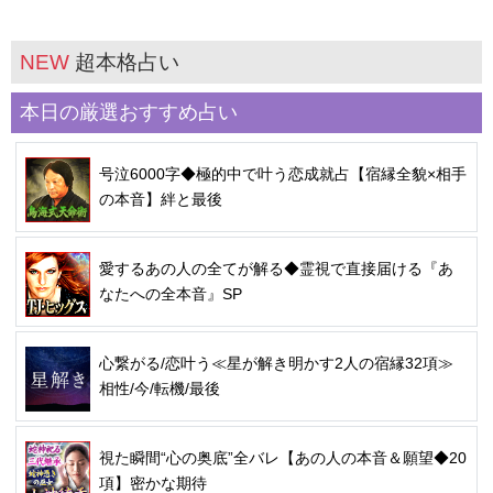
NEW
超本格占い
本日の厳選おすすめ占い
号泣6000字◆極的中で叶う恋成就占【宿縁全貌×相手
の本音】絆と最後
愛するあの人の全てが解る◆霊視で直接届ける『あ
なたへの全本音』SP
心繋がる/恋叶う≪星が解き明かす2人の宿縁32項≫
相性/今/転機/最後
視た瞬間“心の奥底”全バレ【あの人の本音＆願望◆20
項】密かな期待