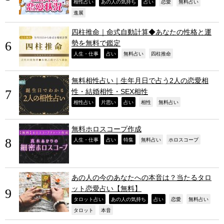
,
,
,
,
,
相性占い
あの人の気持ち
占い
恋愛
無料占い
,
進展
四柱推命｜命式自動計算◆あなたの性格と運
勢を無料で鑑定
,
,
,
,
人生・仕事
占い
無料占い
四柱推命
無料相性占い｜生年月日で占う2人の恋愛相
性・結婚相性・SEX相性
,
,
,
,
,
相性占い
片思い
占い
相性
無料占い
無料ホロスコープ作成
,
,
,
,
,
人生・仕事
占い
特集
無料占い
ホロスコープ
あの人の今のあなたへの本音は？当たるタロ
ット恋愛占い【無料】
,
,
,
,
,
タロット占い
あの人の気持ち
占い
恋愛
無料占い
,
,
タロット
本音