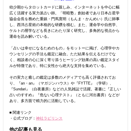
幼少期からタロットカードに親しみ、インターネットを中心に幅
広く活躍する実力派占い師。「明暗塾」創始者であり日本占星学
協会会長を務めた重鎮・門馬寛明（もんま・かんめい）氏に師事
し、西洋占星術の本格的な研鑽を積む。また、運命学や自然学、
ケルトの暦学なども長きにわたり深く研究し、多角的な視点から
運命を読み解いている。
「占いは幸せになるためのもの」をモットーに掲げ、心理学やカ
ウンセリングの手法も鑑定に融合。ただ結果を伝えるだけでな
く、相談者の心に深く寄り添うヒーリング効果の高い鑑定スタイ
ルが特徴であり、特に女性から絶大な支持を集めている。
その実力と癒しの鑑定は多数のメディアでも高く評価されてお
り、『an・an』（マガジンハウス）や『FYTTE』（学研）、
『Sundari』（白夜書房）などの人気雑誌で活躍。著書に『正しい
占いのすすめ』『危ない心理テスト』（ともに河出書房）などが
あり、多方面で精力的に活動している。
■ 関連リンク
・公式ブログ：
神社ラビリンス
他の記事も見る