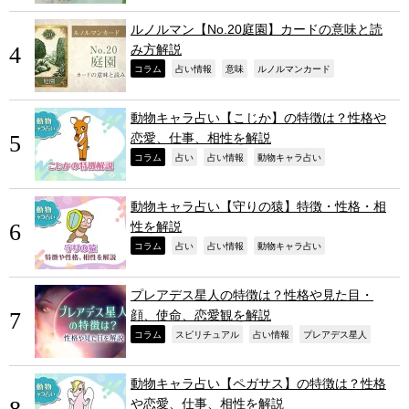
ルノルマン【No.20庭園】カードの意味と読
み方解説
,
,
,
,
コラム
占い情報
意味
ルノルマンカード
動物キャラ占い【こじか】の特徴は？性格や
恋愛、仕事、相性を解説
,
,
,
,
コラム
占い
占い情報
動物キャラ占い
動物キャラ占い【守りの猿】特徴・性格・相
性を解説
,
,
,
,
コラム
占い
占い情報
動物キャラ占い
プレアデス星人の特徴は？性格や見た目・
顔、使命、恋愛観を解説
,
,
,
,
コラム
スピリチュアル
占い情報
プレアデス星人
動物キャラ占い【ペガサス】の特徴は？性格
や恋愛、仕事、相性を解説