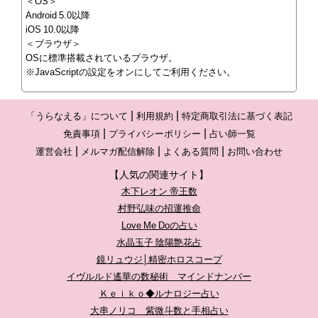
＜OS＞
Android 5.0以降
iOS 10.0以降
＜ブラウザ＞
OSに標準搭載されているブラウザ。
※JavaScriptの設定をオンにしてご利用ください。
「うらなえる」について
利用規約
特定商取引法に基づく表記
免責事項
プライバシーポリシー
占い師一覧
運営会社
メルマガ配信解除
よくある質問
お問い合わせ
【人気の関連サイト】
木下レオン 帝王数
村野弘味の招運推命
Love Me Doの占い
水晶玉子 陰陽艶花占
鏡リュウジ│精密ホロスコープ
イヴルルド遙華の数秘術 マインドナンバー
Ｋｅｉｋｏ◆ルナロジー占い
大串ノリコ 紫微斗数と手相占い