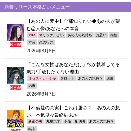
新着リリース本格占いメニュー
【あの人に夢中】全部知りたい◆あの人が望
む恋人像/あなたへの本音
Mira
オリジナル占い
あの人の気持ち
片思い
相性
本音
恋の行方
NEW
2026年8月8日
「こんな女性はあなただけ」彼が執着してる
魅力/手放したくない理由
ミセス・カーシャ
タロット
あの人の気持ち
進展
結末
NEW
2026年8月7日
【不倫愛の真実】これは運命？ あの人の想
い、本気度≪最終結末≫
新宿の母
九星気学
不倫
配偶者
あの人の気持ち
結末
NEW