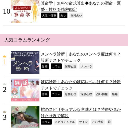
算命学｜無料で命式算出◆あなたの宿命・運
勢・性格を精密鑑定
,
,
,
人生・仕事
占い
無料占い
人気コラムランキング
メンヘラ診断｜あなたのメンヘラ度は何％？
診断テストでチェック
,
,
,
,
診断
コラム
深層心理
メンヘラ
嫉妬診断｜あなたの嫉妬レベルは何％？診断
テストでチェック
,
,
,
,
,
,
診断
コラム
恋愛心理
深層心理
占い情報
嫉妬
蛇のスピリチュアルな意味とは？特徴や見か
けた状況で解説
,
,
,
,
,
コラム
スピリチュアル
サイン
占い情報
蛇