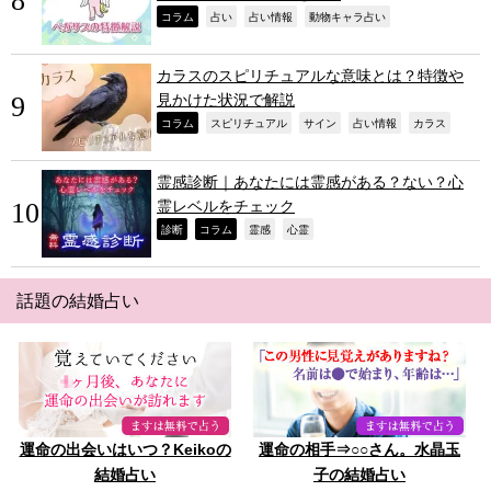
,
,
,
,
コラム
占い
占い情報
動物キャラ占い
カラスのスピリチュアルな意味とは？特徴や
見かけた状況で解説
,
,
,
,
,
コラム
スピリチュアル
サイン
占い情報
カラス
霊感診断｜あなたには霊感がある？ない？心
霊レベルをチェック
,
,
,
,
診断
コラム
霊感
心霊
話題の結婚占い
運命の出会いはいつ？Keikoの
運命の相手⇒○○さん。水晶玉
結婚占い
子の結婚占い