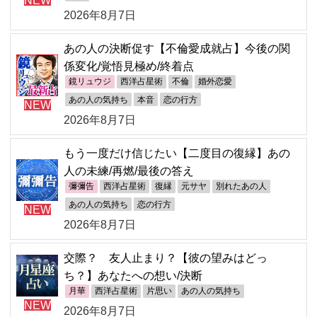
2026年8月7日
あの人の決断促す【不倫愛成就占】今後の関
係変化/覚悟見極め/終着点
鏡リュウジ
西洋占星術
不倫
婚外恋愛
あの人の気持ち
本音
恋の行方
NEW
2026年8月7日
もう一度だけ信じたい【二度目の復縁】あの
人の未練/再燃/最後の答え
彌彌告
西洋占星術
復縁
元サヤ
別れたあの人
あの人の気持ち
恋の行方
NEW
2026年8月7日
交際？ 友人止まり？【彼の望みはどっ
ち？】あなたへの想い/決断
月華
西洋占星術
片思い
あの人の気持ち
NEW
2026年8月7日