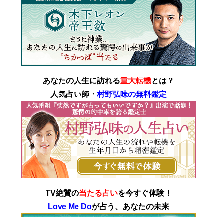
あなたの人生に訪れる
重大転機
とは？
人気占い師・
村野弘味の無料鑑定
TV絶賛の
当たる占い
を今すぐ体験！
Love Me Do
が占う、あなたの未来