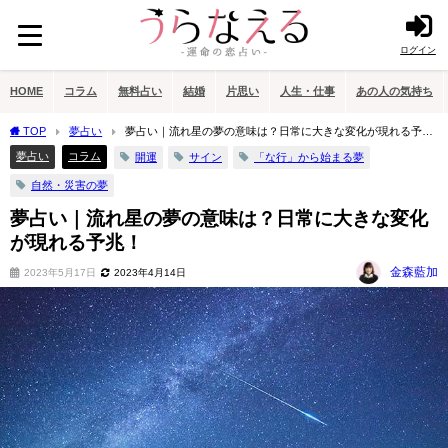
ログイン
HOME
コラム
無料占い
結婚
片思い
人生・仕事
あの人の気持ち
TOP
夢占い
夢占い｜流れ星の夢の意味は？日常に大きな変化が現れる予
兆！
夢占い
コラム
開運
サイン
「な行」から始まる夢
自然・災害の夢
夢占い｜流れ星の夢の意味は？日常に大きな変化
が現れる予兆！
金森藍加
2023年5月17日
2023年4月14日