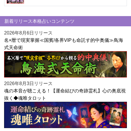
新着リリース本格占いコンテンツ
2026年8月6日リリース
名×暦で現実掌握≪国賓/各界VIPも命託す的中奥儀≫鳥海
式天命術
2026年8月3日リリース
魂の本音が聴こえる！【運命結びの奇跡霊札】心の奥底視
抜く◆魂唯タロット