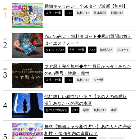
動物キャラ占い｜全60タイプ診断【無料】
,
,
,
,
,
人生・仕事
占い
無料占い
弦本將裕
動物占い
Yes No占い｜無料タロット◆私の質問の答え
はイエス？ノー？
,
,
,
,
,
タロット占い
人生・仕事
占い
無料占い
タロット
マヤ暦｜完全無料◆生年月日から占うあなた
のKin番号・性格・相性
,
,
,
,
人生・仕事
占い
無料占い
マヤ暦
他に親しい異性はいる？【あの人の恋愛状
況】あなたへの恋の本音
,
,
,
,
,
あの人の気持ち
占い
恋愛
無料占い
本音
無料【動物キャラ相性占い】あの人との恋愛
相性・2026年内の進展は？