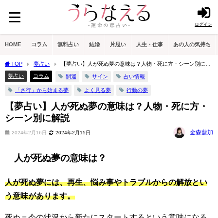
ログイン
HOME
コラム
無料占い
結婚
片思い
人生・仕事
あの人の気持ち
TOP
夢占い
【夢占い】人が死ぬ夢の意味は？人物・死に方・シーン別に解
説
夢占い
コラム
開運
サイン
占い情報
「さ行」から始まる夢
よく見る夢
行動の夢
【夢占い】人が死ぬ夢の意味は？人物・死に方・
シーン別に解説
金森藍加
2024年2月16日
2024年2月15日
人が死ぬ夢の意味は？
人が死ぬ夢には、再生、悩み事やトラブルからの解放とい
う意味があります。
死ぬ＝今の状況から新たにスタートするという意味になる